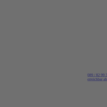
089 / 82 99 
erreichbar a