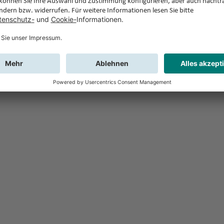
Feedback
Sie haben Fr
Buchung?