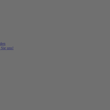
lden
 Sie uns!