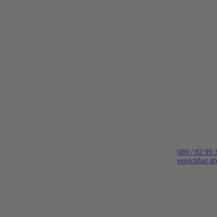
089 / 82 99 
erreichbar a