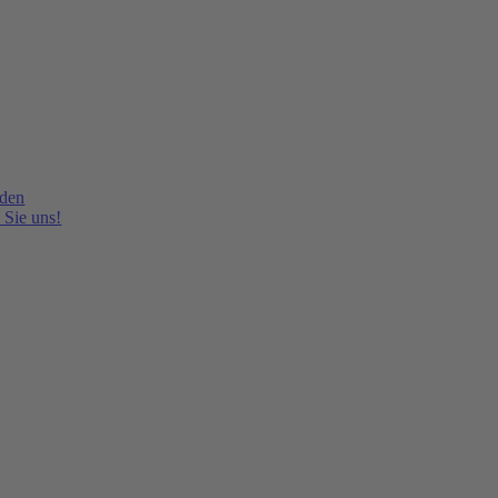
lden
 Sie uns!