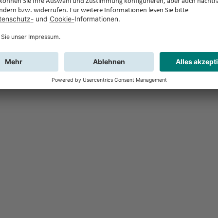
Feedback
Sie haben Fr
Buchung?