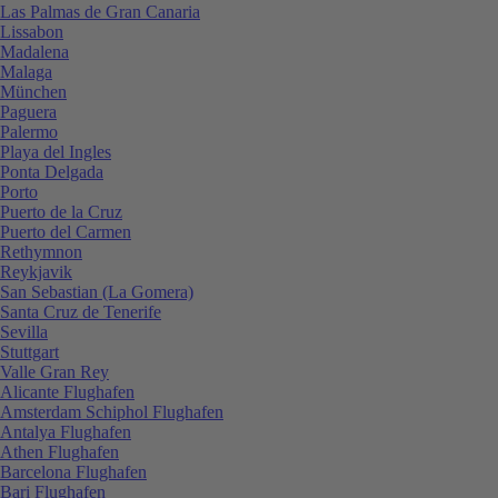
Las Palmas de Gran Canaria
Lissabon
Madalena
Malaga
München
Paguera
Palermo
Playa del Ingles
Ponta Delgada
Porto
Puerto de la Cruz
Puerto del Carmen
Rethymnon
Reykjavik
San Sebastian (La Gomera)
Santa Cruz de Tenerife
Sevilla
Stuttgart
Valle Gran Rey
Alicante Flughafen
Amsterdam Schiphol Flughafen
Antalya Flughafen
Athen Flughafen
Barcelona Flughafen
Bari Flughafen