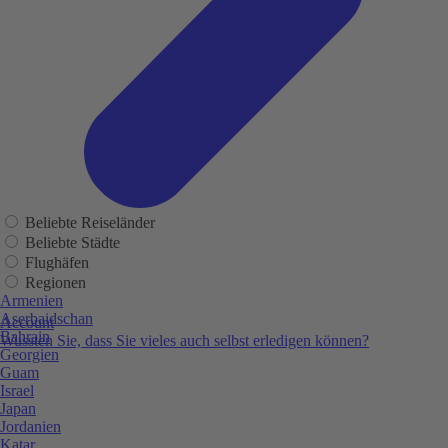
Beliebte Reiseländer
Beliebte Städte
Flughäfen
Regionen
Armenien
Aserbaidschan
Account
Bahrain
Wussten Sie, dass Sie vieles auch selbst erledigen können?
Georgien
Guam
Israel
Japan
Jordanien
Katar