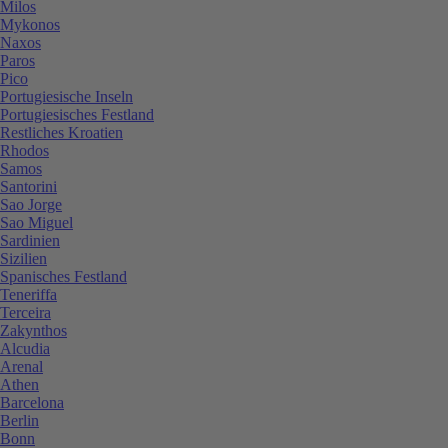
Milos
Mykonos
Naxos
Paros
Pico
Portugiesische Inseln
Portugiesisches Festland
Restliches Kroatien
Rhodos
Samos
Santorini
Sao Jorge
Sao Miguel
Sardinien
Sizilien
Spanisches Festland
Teneriffa
Terceira
Zakynthos
Alcudia
Arenal
Athen
Barcelona
Berlin
Bonn