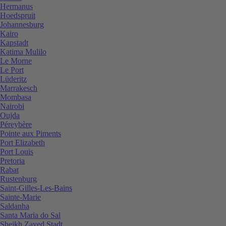
Hermanus
Hoedspruit
Johannesburg
Kairo
Kapstadt
Katima Mulilo
Le Morne
Le Port
Lüderitz
Marrakesch
Mombasa
Nairobi
Oujda
Péreybère
Pointe aux Piments
Port Elizabeth
Port Louis
Pretoria
Rabat
Rustenburg
Saint-Gilles-Les-Bains
Sainte-Marie
Saldanha
Santa Maria do Sal
Sheikh Zayed Stadt