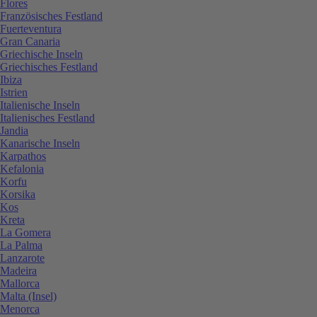
Flores
Französisches Festland
Fuerteventura
Gran Canaria
Griechische Inseln
Griechisches Festland
Ibiza
Istrien
Italienische Inseln
Italienisches Festland
Jandia
Kanarische Inseln
Karpathos
Kefalonia
Korfu
Korsika
Kos
Kreta
La Gomera
La Palma
Lanzarote
Madeira
Mallorca
Malta (Insel)
Menorca