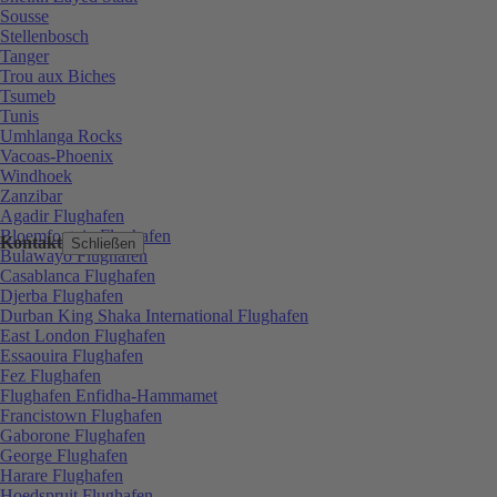
Sousse
Stellenbosch
Tanger
Trou aux Biches
Tsumeb
Tunis
Umhlanga Rocks
Vacoas-Phoenix
Windhoek
Zanzibar
Agadir Flughafen
Bloemfontein Flughafen
Kontakt
Schließen
Bulawayo Flughafen
Casablanca Flughafen
Djerba Flughafen
Durban King Shaka International Flughafen
East London Flughafen
Essaouira Flughafen
Fez Flughafen
Flughafen Enfidha-Hammamet
Francistown Flughafen
Gaborone Flughafen
George Flughafen
Harare Flughafen
Hoedspruit Flughafen