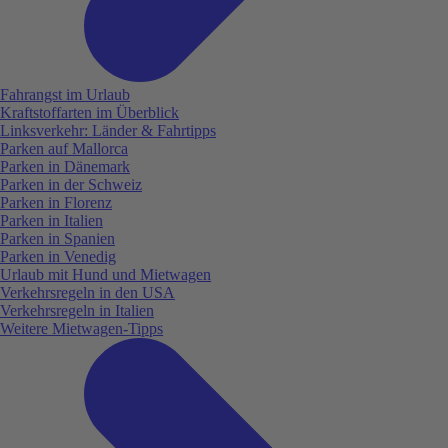
Fahrangst im Urlaub
Kraftstoffarten im Überblick
Linksverkehr: Länder & Fahrtipps
Parken auf Mallorca
Parken in Dänemark
Parken in der Schweiz
Parken in Florenz
Parken in Italien
Parken in Spanien
Parken in Venedig
Urlaub mit Hund und Mietwagen
Verkehrsregeln in den USA
Verkehrsregeln in Italien
Weitere Mietwagen-Tipps