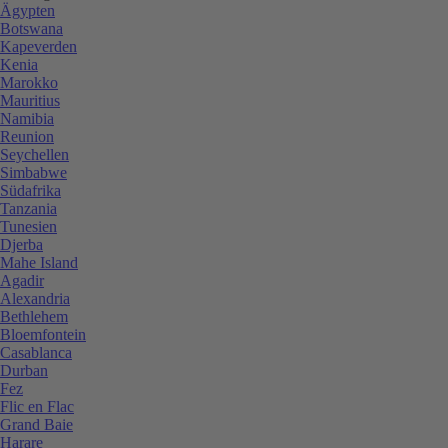
Ägypten
Botswana
Kapeverden
Kenia
Marokko
Mauritius
Namibia
Reunion
Seychellen
Simbabwe
Südafrika
Tanzania
Tunesien
Djerba
Mahe Island
Agadir
Alexandria
Bethlehem
Bloemfontein
Casablanca
Durban
Fez
Flic en Flac
Grand Baie
Harare