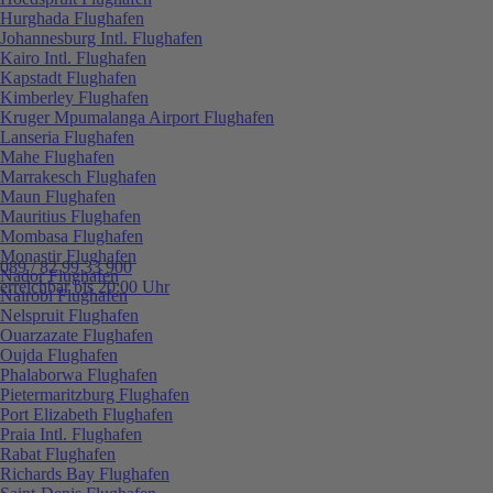
Hurghada Flughafen
Johannesburg Intl. Flughafen
Kairo Intl. Flughafen
Kapstadt Flughafen
Kimberley Flughafen
Kruger Mpumalanga Airport Flughafen
Lanseria Flughafen
Mahe Flughafen
Marrakesch Flughafen
Maun Flughafen
Mauritius Flughafen
Mombasa Flughafen
Monastir Flughafen
089 / 82 99 33 900
Nador Flughafen
erreichbar bis 20:00 Uhr
Nairobi Flughafen
Nelspruit Flughafen
Ouarzazate Flughafen
Oujda Flughafen
Phalaborwa Flughafen
Pietermaritzburg Flughafen
Port Elizabeth Flughafen
Praia Intl. Flughafen
Rabat Flughafen
Richards Bay Flughafen