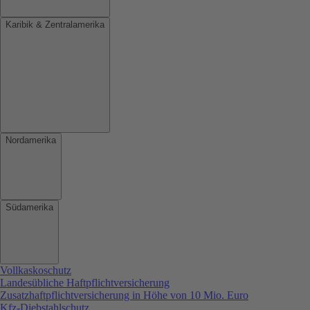
Karibik & Zentralamerika
Nordamerika
Südamerika
Vollkaskoschutz
Landesübliche Haftpflichtversicherung
Zusatzhaftpflichtversicherung in Höhe von 10 Mio. Euro
Kfz-Diebstahlschutz