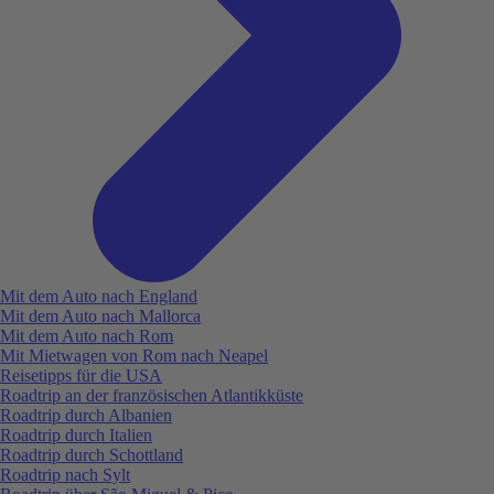
Mit dem Auto nach England
Mit dem Auto nach Mallorca
Mit dem Auto nach Rom
Mit Mietwagen von Rom nach Neapel
Reisetipps für die USA
Roadtrip an der französischen Atlantikküste
Roadtrip durch Albanien
Roadtrip durch Italien
Roadtrip durch Schottland
Roadtrip nach Sylt