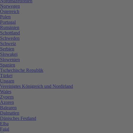
Nordmazedonien
Norwegen
Österreich
Polen
Portugal
Rumänien
Schottland
Schweden
Schweiz
Serbien
Slowakei
Slowenien
Spanien
Tschechische Republik
Türkei
Ungarn
Vereinigtes Königreich und Nordirland
Wales
Zypern
Azoren
Balearen
Dalmatien
Dänisches Festland
Elba
Faial