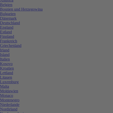
Andorra
Belgien
Bosnien und Herzegowina
Bulgarien
Dänemark
Deutschland
England
Estland
Finnland
Frankreich
Griechenland
Irland
Island
Italien
Kosovo
Kroatien
Lettland
Litauen
Luxemburg
Malta
Moldawien
Monaco
Montenegro
Niederlande
Nordirland