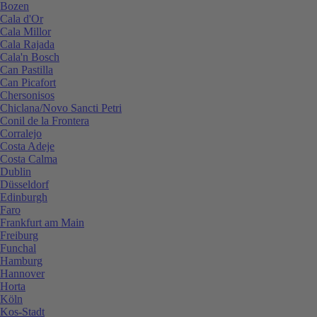
Bozen
Cala d'Or
Cala Millor
Cala Rajada
Cala'n Bosch
Can Pastilla
Can Picafort
Chersonisos
Chiclana/Novo Sancti Petri
Conil de la Frontera
Corralejo
Costa Adeje
Costa Calma
Dublin
Düsseldorf
Edinburgh
Faro
Frankfurt am Main
Freiburg
Funchal
Hamburg
Hannover
Horta
Köln
Kos-Stadt