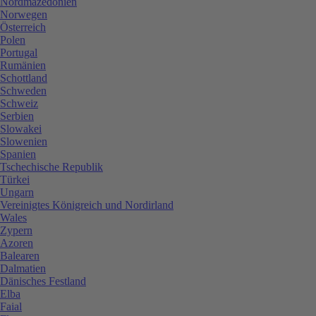
Nordmazedonien
Norwegen
Österreich
Polen
Portugal
Rumänien
Schottland
Schweden
Schweiz
Serbien
Slowakei
Slowenien
Spanien
Tschechische Republik
Türkei
Ungarn
Vereinigtes Königreich und Nordirland
Wales
Zypern
Azoren
Balearen
Dalmatien
Dänisches Festland
Elba
Faial