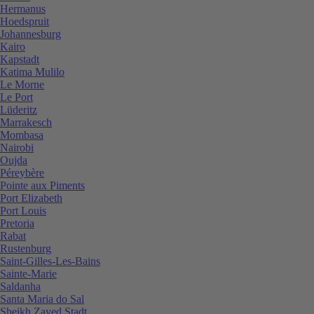
Hermanus
Hoedspruit
Johannesburg
Kairo
Kapstadt
Katima Mulilo
Le Morne
Le Port
Lüderitz
Marrakesch
Mombasa
Nairobi
Oujda
Péreybère
Pointe aux Piments
Port Elizabeth
Port Louis
Pretoria
Rabat
Rustenburg
Saint-Gilles-Les-Bains
Sainte-Marie
Saldanha
Santa Maria do Sal
Sheikh Zayed Stadt