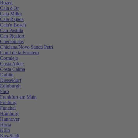
Bozen
Cala d'Or
Cala Millor
Cala Rajada
Cala'n Bosch
Can Pastilla
Can Picafort
Chersonisos
Chiclana/Novo Sancti Petri
Conil de la Frontera
Corralejo
Costa Adeje
Costa Calma
Dublin
Düsseldorf
Edinburgh
Faro
Frankfurt am Main
Freiburg
Funchal
Hamburg
Hannover
Horta
Köln
Kos-Stadt