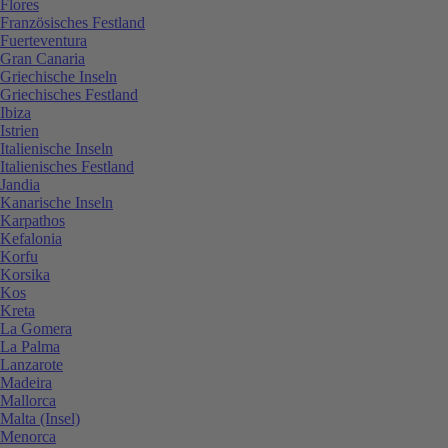
Flores
Französisches Festland
Fuerteventura
Gran Canaria
Griechische Inseln
Griechisches Festland
Ibiza
Istrien
Italienische Inseln
Italienisches Festland
Jandia
Kanarische Inseln
Karpathos
Kefalonia
Korfu
Korsika
Kos
Kreta
La Gomera
La Palma
Lanzarote
Madeira
Mallorca
Malta (Insel)
Menorca