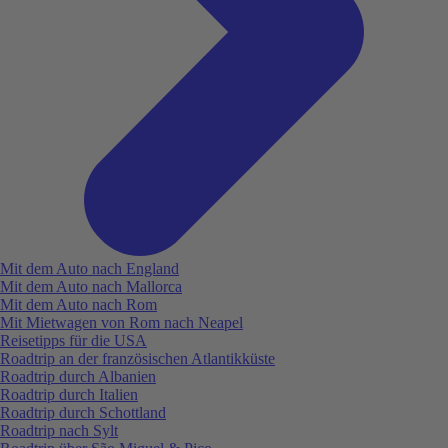
Mit dem Auto nach England
Mit dem Auto nach Mallorca
Mit dem Auto nach Rom
Mit Mietwagen von Rom nach Neapel
Reisetipps für die USA
Roadtrip an der französischen Atlantikküste
Roadtrip durch Albanien
Roadtrip durch Italien
Roadtrip durch Schottland
Roadtrip nach Sylt