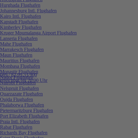
Hurghada Flughafen
Johannesburg Intl. Flughafen
Kairo Intl. Flughafen
Kapstadt Flughafen
Kimberley Flughafen
Kruger Mpumalanga Airport Flughafen
Lanseria Flughafen
Mahe Flughafen
Marrakesch Flughafen
Maun Flughafen
Mauritius Flughafen
Mombasa Flughafen
Monastir Flughafen
089 / 82 99 33 900
Nador Flughafen
erreichbar bis 20:00 Uhr
Nairobi Flughafen
Nelspruit Flughafen
Ouarzazate Flughafen
Oujda Flughafen
Phalaborwa Flughafen
Pietermaritzburg Flughafen
Port Elizabeth Flughafen
Praia Intl. Flughafen
Rabat Flughafen
Richards Bay Flughafen