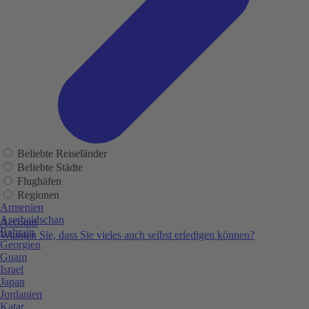
Beliebte Reiseländer
Beliebte Städte
Flughäfen
Regionen
Armenien
Aserbaidschan
Account
Bahrain
Wussten Sie, dass Sie vieles auch selbst erledigen können?
Georgien
Guam
Israel
Japan
Jordanien
Katar