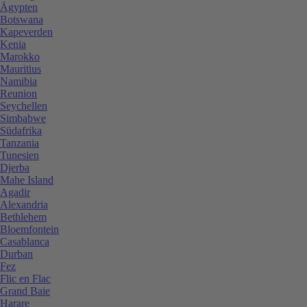
Ägypten
Botswana
Kapeverden
Kenia
Marokko
Mauritius
Namibia
Reunion
Seychellen
Simbabwe
Südafrika
Tanzania
Tunesien
Djerba
Mahe Island
Agadir
Alexandria
Bethlehem
Bloemfontein
Casablanca
Durban
Fez
Flic en Flac
Grand Baie
Harare