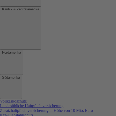
Karibik & Zentralamerika
Nordamerika
Südamerika
Vollkaskoschutz
Landesübliche Haftpflichtversicherung
Zusatzhaftpflichtversicherung in Höhe von 10 Mio. Euro
Kfz-Diebstahlschutz