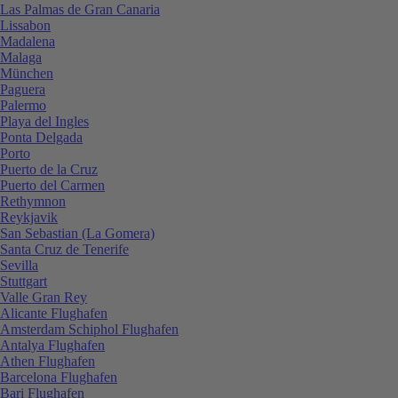
Las Palmas de Gran Canaria
Lissabon
Madalena
Malaga
München
Paguera
Palermo
Playa del Ingles
Ponta Delgada
Porto
Puerto de la Cruz
Puerto del Carmen
Rethymnon
Reykjavik
San Sebastian (La Gomera)
Santa Cruz de Tenerife
Sevilla
Stuttgart
Valle Gran Rey
Alicante Flughafen
Amsterdam Schiphol Flughafen
Antalya Flughafen
Athen Flughafen
Barcelona Flughafen
Bari Flughafen