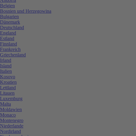
Andorra
Belgien
Bosnien und Herzegowina
Bulgarien
Dänemark
Deutschland
England
Estland
Finnland
Frankreich
Griechenland
Irland
Island
Italien
Kosovo
Kroatien
Lettland
Litauen
Luxemburg
Malta
Moldawien
Monaco
Montenegro
Niederlande
Nordirland