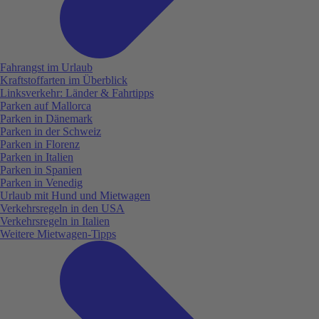
Fahrangst im Urlaub
Kraftstoffarten im Überblick
Linksverkehr: Länder & Fahrtipps
Parken auf Mallorca
Parken in Dänemark
Parken in der Schweiz
Parken in Florenz
Parken in Italien
Parken in Spanien
Parken in Venedig
Urlaub mit Hund und Mietwagen
Verkehrsregeln in den USA
Verkehrsregeln in Italien
Weitere Mietwagen-Tipps