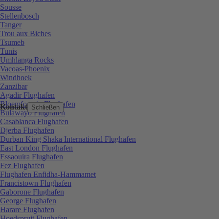
Sousse
Stellenbosch
Tanger
Trou aux Biches
Tsumeb
Tunis
Umhlanga Rocks
Vacoas-Phoenix
Windhoek
Zanzibar
Agadir Flughafen
Bloemfontein Flughafen
Kontakt
Schließen
Bulawayo Flughafen
Casablanca Flughafen
Djerba Flughafen
Durban King Shaka International Flughafen
East London Flughafen
Essaouira Flughafen
Fez Flughafen
Flughafen Enfidha-Hammamet
Francistown Flughafen
Gaborone Flughafen
George Flughafen
Harare Flughafen
Hoedspruit Flughafen