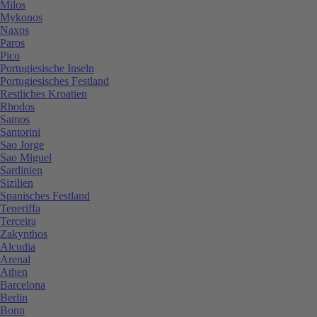
Milos
Mykonos
Naxos
Paros
Pico
Portugiesische Inseln
Portugiesisches Festland
Restliches Kroatien
Rhodos
Samos
Santorini
Sao Jorge
Sao Miguel
Sardinien
Sizilien
Spanisches Festland
Teneriffa
Terceira
Zakynthos
Alcudia
Arenal
Athen
Barcelona
Berlin
Bonn