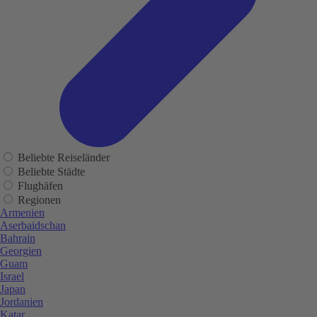
Beliebte Reiseländer
Beliebte Städte
Flughäfen
Regionen
Armenien
Aserbaidschan
Bahrain
Georgien
Guam
Israel
Japan
Jordanien
Katar