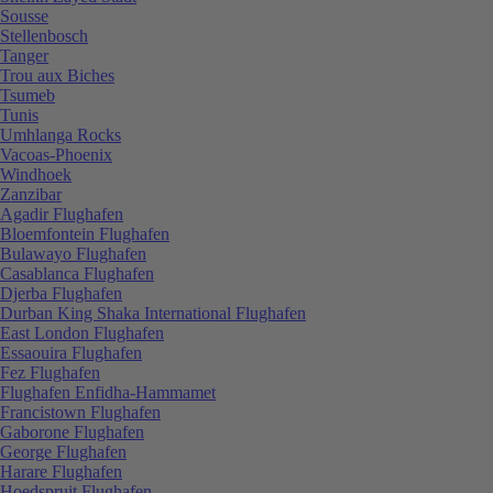
Sousse
Stellenbosch
Tanger
Trou aux Biches
Tsumeb
Tunis
Umhlanga Rocks
Vacoas-Phoenix
Windhoek
Zanzibar
Agadir Flughafen
Bloemfontein Flughafen
Bulawayo Flughafen
Casablanca Flughafen
Djerba Flughafen
Durban King Shaka International Flughafen
East London Flughafen
Essaouira Flughafen
Fez Flughafen
Flughafen Enfidha-Hammamet
Francistown Flughafen
Gaborone Flughafen
George Flughafen
Harare Flughafen
Hoedspruit Flughafen