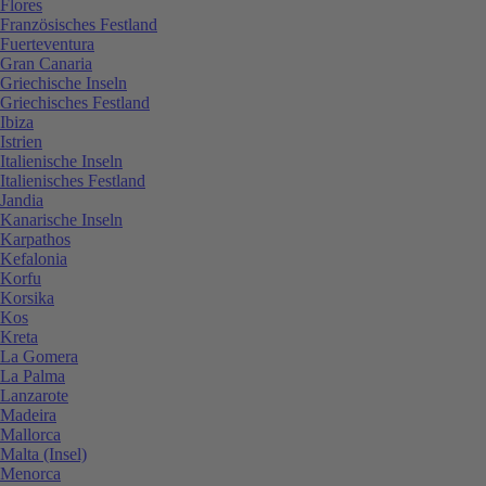
Flores
Französisches Festland
Fuerteventura
Gran Canaria
Griechische Inseln
Griechisches Festland
Ibiza
Istrien
Italienische Inseln
Italienisches Festland
Jandia
Kanarische Inseln
Karpathos
Kefalonia
Korfu
Korsika
Kos
Kreta
La Gomera
La Palma
Lanzarote
Madeira
Mallorca
Malta (Insel)
Menorca