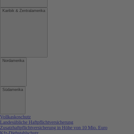
Karibik & Zentralamerika
Nordamerika
Südamerika
Vollkaskoschutz
Landesübliche Haftpflichtversicherung
Zusatzhaftpflichtversicherung in Höhe von 10 Mio. Euro
Kfz-Diebstahlschutz