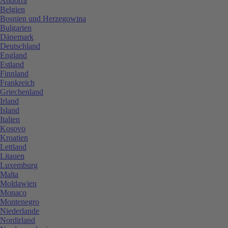
Andorra
Belgien
Bosnien und Herzegowina
Bulgarien
Dänemark
Deutschland
England
Estland
Finnland
Frankreich
Griechenland
Irland
Island
Italien
Kosovo
Kroatien
Lettland
Litauen
Luxemburg
Malta
Moldawien
Monaco
Montenegro
Niederlande
Nordirland