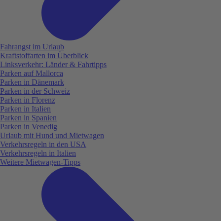
Fahrangst im Urlaub
Kraftstoffarten im Überblick
Linksverkehr: Länder & Fahrtipps
Parken auf Mallorca
Parken in Dänemark
Parken in der Schweiz
Parken in Florenz
Parken in Italien
Parken in Spanien
Parken in Venedig
Urlaub mit Hund und Mietwagen
Verkehrsregeln in den USA
Verkehrsregeln in Italien
Weitere Mietwagen-Tipps