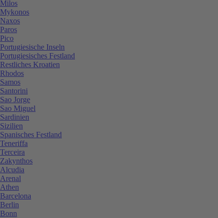
Milos
Mykonos
Naxos
Paros
Pico
Portugiesische Inseln
Portugiesisches Festland
Restliches Kroatien
Rhodos
Samos
Santorini
Sao Jorge
Sao Miguel
Sardinien
Sizilien
Spanisches Festland
Teneriffa
Terceira
Zakynthos
Alcudia
Arenal
Athen
Barcelona
Berlin
Bonn