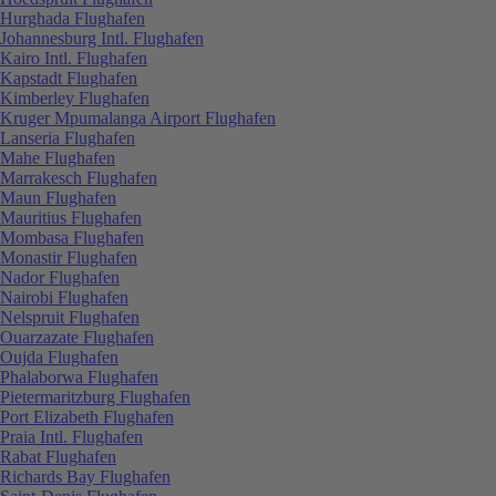
Hurghada Flughafen
Johannesburg Intl. Flughafen
Kairo Intl. Flughafen
Kapstadt Flughafen
Kimberley Flughafen
Kruger Mpumalanga Airport Flughafen
Lanseria Flughafen
Mahe Flughafen
Marrakesch Flughafen
Maun Flughafen
Mauritius Flughafen
Mombasa Flughafen
Monastir Flughafen
Nador Flughafen
Nairobi Flughafen
Nelspruit Flughafen
Ouarzazate Flughafen
Oujda Flughafen
Phalaborwa Flughafen
Pietermaritzburg Flughafen
Port Elizabeth Flughafen
Praia Intl. Flughafen
Rabat Flughafen
Richards Bay Flughafen