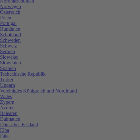
Nordmazedonien
Norwegen
Österreich
Polen
Portugal
Rumänien
Schottland
Schweden
Schweiz
Serbien
Slowakei
Slowenien
Spanien
Tschechische Republik
Türkei
Ungarn
Vereinigtes Königreich und Nordirland
Wales
Zypern
Azoren
Balearen
Dalmatien
Dänisches Festland
Elba
Faial