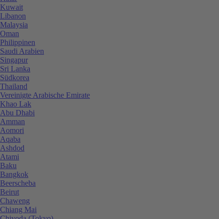
Kuwait
Libanon
Malaysia
Oman
Philippinen
Saudi Arabien
Singapur
Sri Lanka
Südkorea
Thailand
Vereinigte Arabische Emirate
Khao Lak
Abu Dhabi
Amman
Aomori
Aqaba
Ashdod
Atami
Baku
Bangkok
Beerscheba
Beirut
Chaweng
Chiang Mai
Chiyoda (Tokyo)