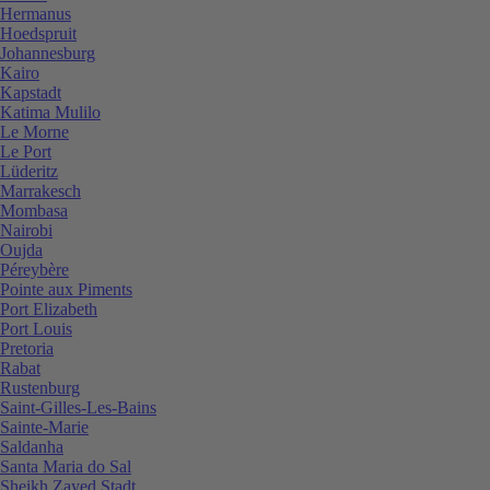
Hermanus
Hoedspruit
Johannesburg
Kairo
Kapstadt
Katima Mulilo
Le Morne
Le Port
Lüderitz
Marrakesch
Mombasa
Nairobi
Oujda
Péreybère
Pointe aux Piments
Port Elizabeth
Port Louis
Pretoria
Rabat
Rustenburg
Saint-Gilles-Les-Bains
Sainte-Marie
Saldanha
Santa Maria do Sal
Sheikh Zayed Stadt