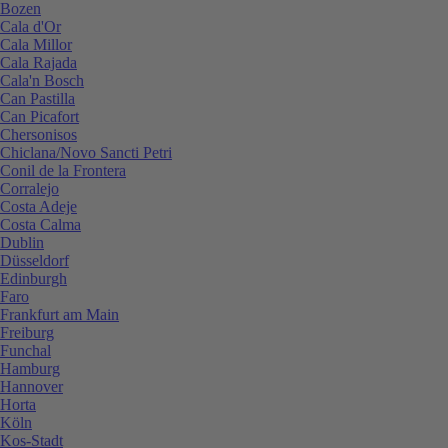
Bozen
Cala d'Or
Cala Millor
Cala Rajada
Cala'n Bosch
Can Pastilla
Can Picafort
Chersonisos
Chiclana/Novo Sancti Petri
Conil de la Frontera
Corralejo
Costa Adeje
Costa Calma
Dublin
Düsseldorf
Edinburgh
Faro
Frankfurt am Main
Freiburg
Funchal
Hamburg
Hannover
Horta
Köln
Kos-Stadt