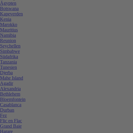
Ägypten
Botswana
Kapeverden
Kenia
Marokko
Mauritius
Namibia
Reunion
Seychellen
Simbabwe
Südafrika
Tanzania
Tunesien
Djerba
Mahe Island
Agadir
Alexandria
Bethlehem
Bloemfontein
Casablanca
Durban
Fez
Flic en Flac
Grand Baie
Harare