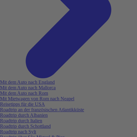
Mit dem Auto nach England
Mit dem Auto nach Mallorca
Mit dem Auto nach Rom
Mit Mietwagen von Rom nach Neapel
Reisetipps für die USA
Roadtrip an der französischen Atlantikküste
Roadtrip durch Albanien
Roadtrip durch Italien
Roadtrip durch Schottland
Roadtrip nach Sylt