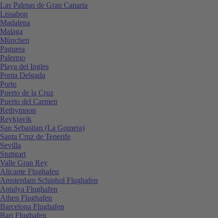
Las Palmas de Gran Canaria
Lissabon
Madalena
Malaga
München
Paguera
Palermo
Playa del Ingles
Ponta Delgada
Porto
Puerto de la Cruz
Puerto del Carmen
Rethymnon
Reykjavik
San Sebastian (La Gomera)
Santa Cruz de Tenerife
Sevilla
Stuttgart
Valle Gran Rey
Alicante Flughafen
Amsterdam Schiphol Flughafen
Antalya Flughafen
Athen Flughafen
Barcelona Flughafen
Bari Flughafen