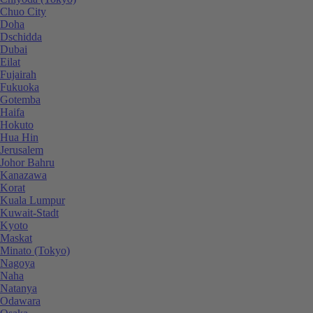
Chuo City
Doha
Dschidda
Dubai
Eilat
Fujairah
Fukuoka
Gotemba
Haifa
Hokuto
Hua Hin
Jerusalem
Johor Bahru
Kanazawa
Korat
Kuala Lumpur
Kuwait-Stadt
Kyoto
Maskat
Minato (Tokyo)
Nagoya
Naha
Natanya
Odawara