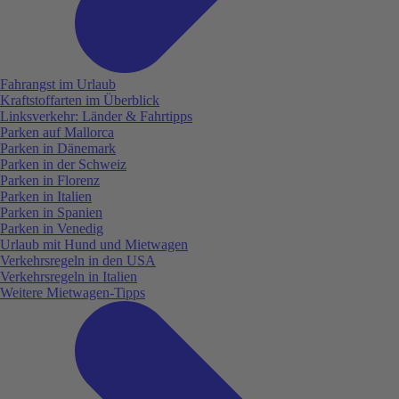
Fahrangst im Urlaub
Kraftstoffarten im Überblick
Linksverkehr: Länder & Fahrtipps
Parken auf Mallorca
Parken in Dänemark
Parken in der Schweiz
Parken in Florenz
Parken in Italien
Parken in Spanien
Parken in Venedig
Urlaub mit Hund und Mietwagen
Verkehrsregeln in den USA
Verkehrsregeln in Italien
Weitere Mietwagen-Tipps