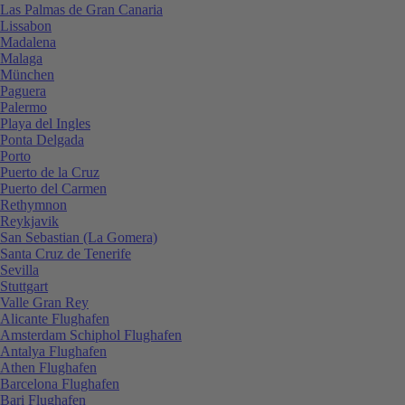
Las Palmas de Gran Canaria
Lissabon
Madalena
Malaga
München
Paguera
Palermo
Playa del Ingles
Ponta Delgada
Porto
Puerto de la Cruz
Puerto del Carmen
Rethymnon
Reykjavik
San Sebastian (La Gomera)
Santa Cruz de Tenerife
Sevilla
Stuttgart
Valle Gran Rey
Alicante Flughafen
Amsterdam Schiphol Flughafen
Antalya Flughafen
Athen Flughafen
Barcelona Flughafen
Bari Flughafen