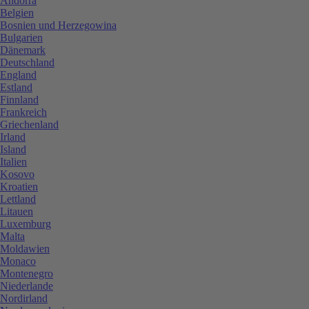
Andorra
Belgien
Bosnien und Herzegowina
Bulgarien
Dänemark
Deutschland
England
Estland
Finnland
Frankreich
Griechenland
Irland
Island
Italien
Kosovo
Kroatien
Lettland
Litauen
Luxemburg
Malta
Moldawien
Monaco
Montenegro
Niederlande
Nordirland