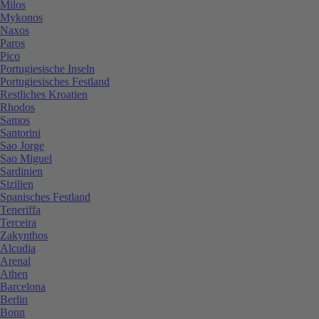
Milos
Mykonos
Naxos
Paros
Pico
Portugiesische Inseln
Portugiesisches Festland
Restliches Kroatien
Rhodos
Samos
Santorini
Sao Jorge
Sao Miguel
Sardinien
Sizilien
Spanisches Festland
Teneriffa
Terceira
Zakynthos
Alcudia
Arenal
Athen
Barcelona
Berlin
Bonn