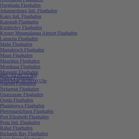
Hurghada Flughafen
Johannesburg Intl. Flughafen
Kairo Intl. Flughafen
Kapstadt Flughafen
Kimberley Flughafen
Kruger Mpumalanga Airport Flughafen
Lanseria Flughafen
Mahe Flughafen
Marrakesch Flughafen
Maun Flughafen
Mauritius Flughafen
Mombasa Flughafen
Monastir Flughafen
089 / 82 99 33 900
Nador Flughafen
erreichbar ab 09:00 Uhr
Nairobi Flughafen
Nelspruit Flughafen
Ouarzazate Flughafen
Oujda Flughafen
Phalaborwa Flughafen
Pietermaritzburg Flughafen
Port Elizabeth Flughafen
Praia Intl. Flughafen
Rabat Flughafen
Richards Bay Flughafen