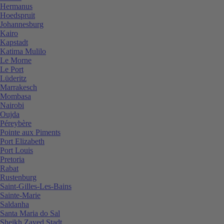
Hermanus
Hoedspruit
Johannesburg
Kairo
Kapstadt
Katima Mulilo
Le Morne
Le Port
Lüderitz
Marrakesch
Mombasa
Nairobi
Oujda
Péreybère
Pointe aux Piments
Port Elizabeth
Port Louis
Pretoria
Rabat
Rustenburg
Saint-Gilles-Les-Bains
Sainte-Marie
Saldanha
Santa Maria do Sal
Sheikh Zayed Stadt