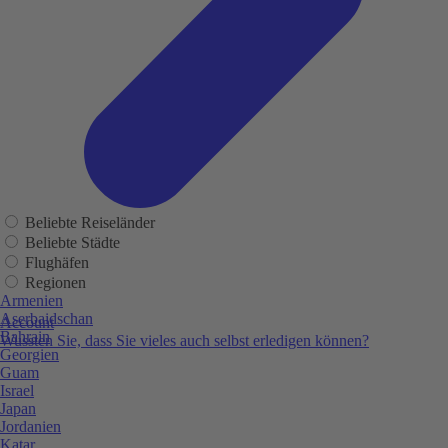
Beliebte Reiseländer
Beliebte Städte
Flughäfen
Regionen
Armenien
Aserbaidschan
Account
Bahrain
Wussten Sie, dass Sie vieles auch selbst erledigen können?
Georgien
Guam
Israel
Japan
Jordanien
Katar