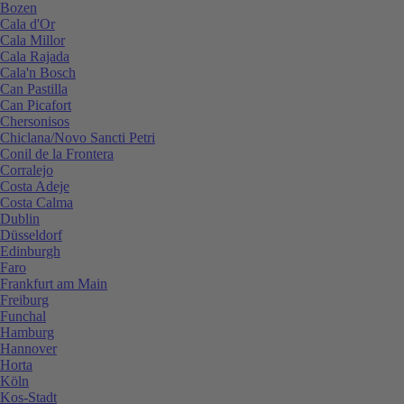
Bozen
Cala d'Or
Cala Millor
Cala Rajada
Cala'n Bosch
Can Pastilla
Can Picafort
Chersonisos
Chiclana/Novo Sancti Petri
Conil de la Frontera
Corralejo
Costa Adeje
Costa Calma
Dublin
Düsseldorf
Edinburgh
Faro
Frankfurt am Main
Freiburg
Funchal
Hamburg
Hannover
Horta
Köln
Kos-Stadt