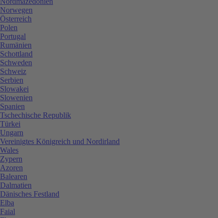
Nordmazedonien
Norwegen
Österreich
Polen
Portugal
Rumänien
Schottland
Schweden
Schweiz
Serbien
Slowakei
Slowenien
Spanien
Tschechische Republik
Türkei
Ungarn
Vereinigtes Königreich und Nordirland
Wales
Zypern
Azoren
Balearen
Dalmatien
Dänisches Festland
Elba
Faial