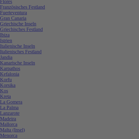
Flores
Französisches Festland
Fuerteventura
Gran Canaria
Griechische Inseln
Griechisches Festland
Ibiza
Istrien
Italienische Inseln
Italienisches Festland
Jandia
Kanarische Inseln
Karpathos
Kefalonia
Korfu
Korsika
Kos
Kreta
La Gomera
La Palma
Lanzarote
Madeira
Mallorca
Malta (Insel)
Menorca