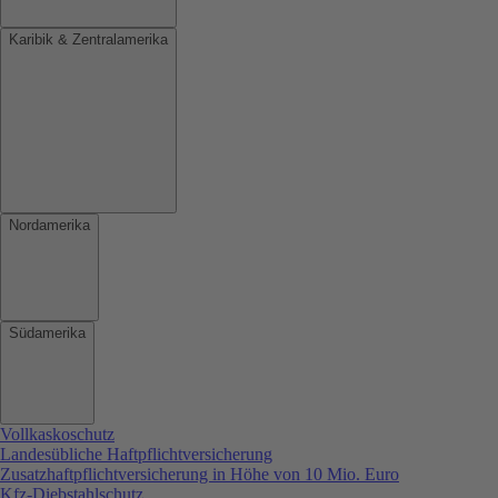
Karibik & Zentralamerika
Nordamerika
Südamerika
Vollkaskoschutz
Landesübliche Haftpflichtversicherung
Zusatzhaftpflichtversicherung in Höhe von 10 Mio. Euro
Kfz-Diebstahlschutz