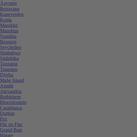
Ägypten
Botswana
Kapeverden
Kenia
Marokko
Mauritius
Namibia
Reunion
Seychellen
Simbabwe
Südafrika
Tanzania
Tunesien
Djerba
Mahe Island
Agadir
Alexandria
Bethlehem
Bloemfontein
Casablanca
Durban
Fez
Flic en Flac
Grand Baie
Harare