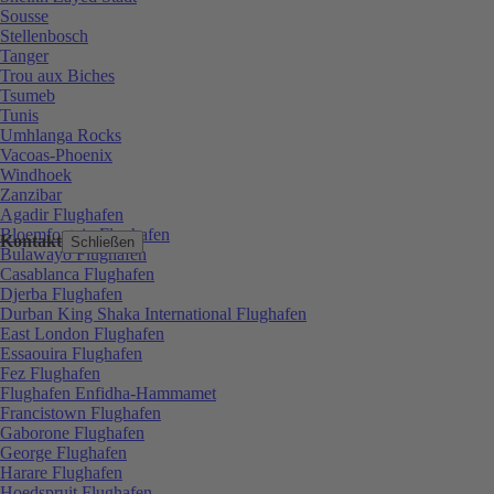
Sousse
Stellenbosch
Tanger
Trou aux Biches
Tsumeb
Tunis
Umhlanga Rocks
Vacoas-Phoenix
Windhoek
Zanzibar
Agadir Flughafen
Bloemfontein Flughafen
Kontakt
Schließen
Bulawayo Flughafen
Casablanca Flughafen
Djerba Flughafen
Durban King Shaka International Flughafen
East London Flughafen
Essaouira Flughafen
Fez Flughafen
Flughafen Enfidha-Hammamet
Francistown Flughafen
Gaborone Flughafen
George Flughafen
Harare Flughafen
Hoedspruit Flughafen