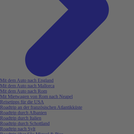
Mit dem Auto nach England
Mit dem Auto nach Mallorca
Mit dem Auto nach Rom
Mit Mietwagen von Rom nach Neapel
Reisetipps für die USA
Roadtrip an der französischen Atlantikküste
Roadtrip durch Albanien
Roadtrip durch Italien
Roadtrip durch Schottland
Roadtrip nach Sylt