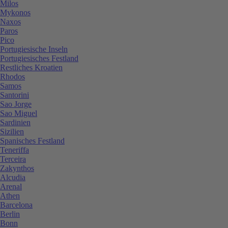
Milos
Mykonos
Naxos
Paros
Pico
Portugiesische Inseln
Portugiesisches Festland
Restliches Kroatien
Rhodos
Samos
Santorini
Sao Jorge
Sao Miguel
Sardinien
Sizilien
Spanisches Festland
Teneriffa
Terceira
Zakynthos
Alcudia
Arenal
Athen
Barcelona
Berlin
Bonn