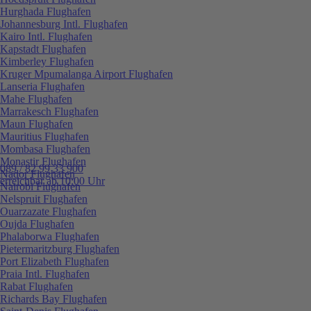
Hurghada Flughafen
Johannesburg Intl. Flughafen
Kairo Intl. Flughafen
Kapstadt Flughafen
Kimberley Flughafen
Kruger Mpumalanga Airport Flughafen
Lanseria Flughafen
Mahe Flughafen
Marrakesch Flughafen
Maun Flughafen
Mauritius Flughafen
Mombasa Flughafen
Monastir Flughafen
089 / 82 99 33 900
Nador Flughafen
erreichbar ab 10:00 Uhr
Nairobi Flughafen
Nelspruit Flughafen
Ouarzazate Flughafen
Oujda Flughafen
Phalaborwa Flughafen
Pietermaritzburg Flughafen
Port Elizabeth Flughafen
Praia Intl. Flughafen
Rabat Flughafen
Richards Bay Flughafen