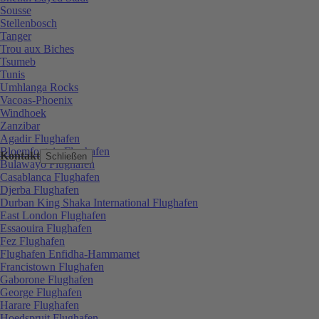
Sousse
Stellenbosch
Tanger
Trou aux Biches
Tsumeb
Tunis
Umhlanga Rocks
Vacoas-Phoenix
Windhoek
Zanzibar
Agadir Flughafen
Bloemfontein Flughafen
Kontakt
Schließen
Bulawayo Flughafen
Casablanca Flughafen
Djerba Flughafen
Durban King Shaka International Flughafen
East London Flughafen
Essaouira Flughafen
Fez Flughafen
Flughafen Enfidha-Hammamet
Francistown Flughafen
Gaborone Flughafen
George Flughafen
Harare Flughafen
Hoedspruit Flughafen