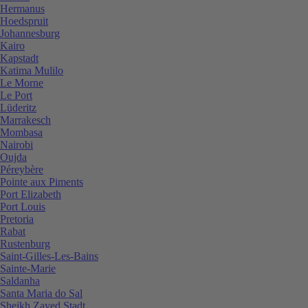
Hermanus
Hoedspruit
Johannesburg
Kairo
Kapstadt
Katima Mulilo
Le Morne
Le Port
Lüderitz
Marrakesch
Mombasa
Nairobi
Oujda
Péreybère
Pointe aux Piments
Port Elizabeth
Port Louis
Pretoria
Rabat
Rustenburg
Saint-Gilles-Les-Bains
Sainte-Marie
Saldanha
Santa Maria do Sal
Sheikh Zayed Stadt