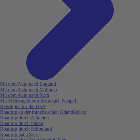
Mit dem Auto nach England
Mit dem Auto nach Mallorca
Mit dem Auto nach Rom
Mit Mietwagen von Rom nach Neapel
Reisetipps für die USA
Roadtrip an der französischen Atlantikküste
Roadtrip durch Albanien
Roadtrip durch Italien
Roadtrip durch Schottland
Roadtrip nach Sylt