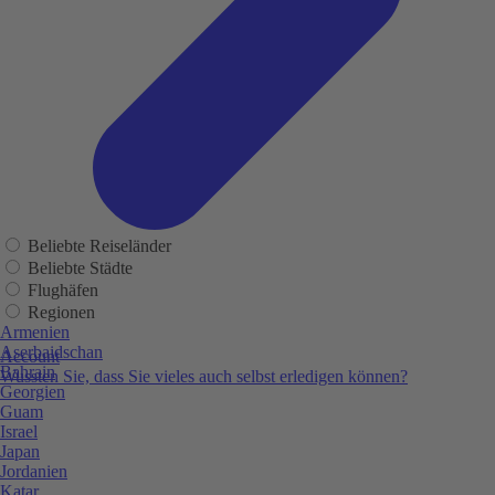
Beliebte Reiseländer
Beliebte Städte
Flughäfen
Regionen
Armenien
Aserbaidschan
Account
Bahrain
Wussten Sie, dass Sie vieles auch selbst erledigen können?
Georgien
Guam
Israel
Japan
Jordanien
Katar