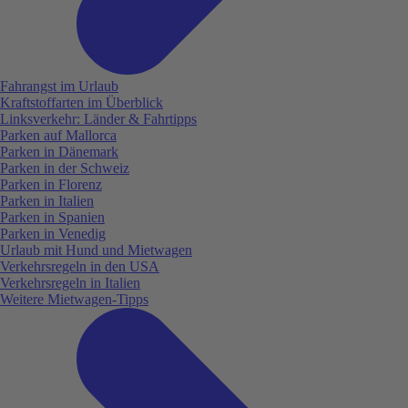
Fahrangst im Urlaub
Kraftstoffarten im Überblick
Linksverkehr: Länder & Fahrtipps
Parken auf Mallorca
Parken in Dänemark
Parken in der Schweiz
Parken in Florenz
Parken in Italien
Parken in Spanien
Parken in Venedig
Urlaub mit Hund und Mietwagen
Verkehrsregeln in den USA
Verkehrsregeln in Italien
Weitere Mietwagen-Tipps