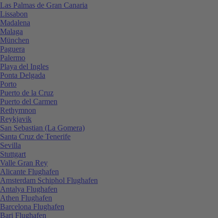
Las Palmas de Gran Canaria
Lissabon
Madalena
Malaga
München
Paguera
Palermo
Playa del Ingles
Ponta Delgada
Porto
Puerto de la Cruz
Puerto del Carmen
Rethymnon
Reykjavik
San Sebastian (La Gomera)
Santa Cruz de Tenerife
Sevilla
Stuttgart
Valle Gran Rey
Alicante Flughafen
Amsterdam Schiphol Flughafen
Antalya Flughafen
Athen Flughafen
Barcelona Flughafen
Bari Flughafen