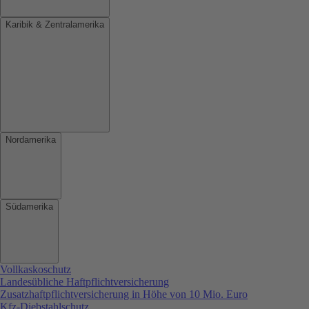
Karibik & Zentralamerika
Nordamerika
Südamerika
Vollkaskoschutz
Landesübliche Haftpflichtversicherung
Zusatzhaftpflichtversicherung in Höhe von 10 Mio. Euro
Kfz-Diebstahlschutz