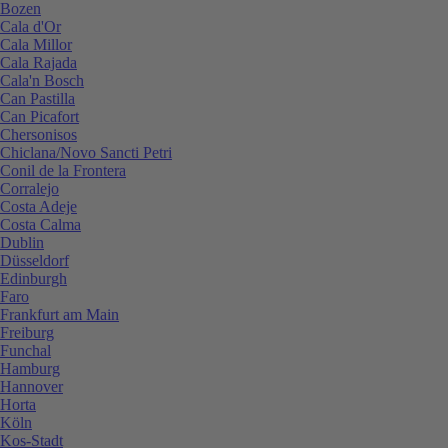
Bozen
Cala d'Or
Cala Millor
Cala Rajada
Cala'n Bosch
Can Pastilla
Can Picafort
Chersonisos
Chiclana/Novo Sancti Petri
Conil de la Frontera
Corralejo
Costa Adeje
Costa Calma
Dublin
Düsseldorf
Edinburgh
Faro
Frankfurt am Main
Freiburg
Funchal
Hamburg
Hannover
Horta
Köln
Kos-Stadt