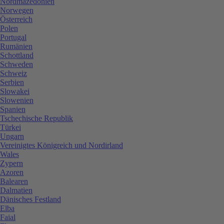
Nordmazedonien
Norwegen
Österreich
Polen
Portugal
Rumänien
Schottland
Schweden
Schweiz
Serbien
Slowakei
Slowenien
Spanien
Tschechische Republik
Türkei
Ungarn
Vereinigtes Königreich und Nordirland
Wales
Zypern
Azoren
Balearen
Dalmatien
Dänisches Festland
Elba
Faial