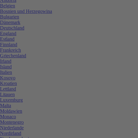
Andorra
Belgien
Bosnien und Herzegowina
Bulgarien
Dänemark
Deutschland
England
Estland
Finnland
Frankreich
Griechenland
Irland
Island
Italien
Kosovo
Kroatien
Lettland
Litauen
Luxemburg
Malta
Moldawien
Monaco
Montenegro
Niederlande
Nordirland