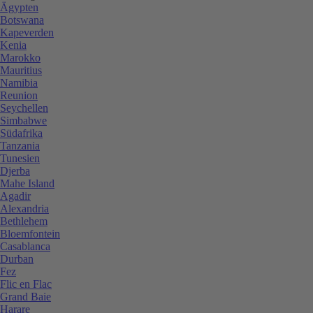
Ägypten
Botswana
Kapeverden
Kenia
Marokko
Mauritius
Namibia
Reunion
Seychellen
Simbabwe
Südafrika
Tanzania
Tunesien
Djerba
Mahe Island
Agadir
Alexandria
Bethlehem
Bloemfontein
Casablanca
Durban
Fez
Flic en Flac
Grand Baie
Harare