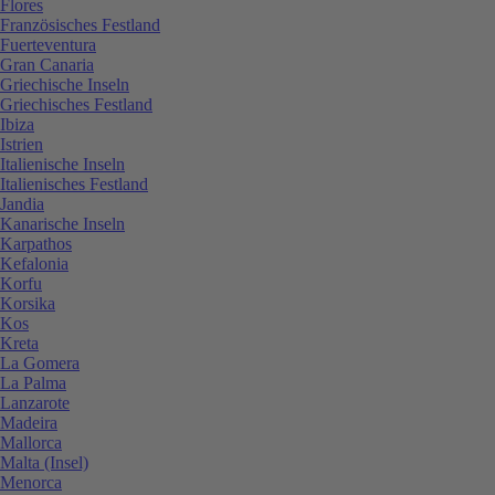
Flores
Französisches Festland
Fuerteventura
Gran Canaria
Griechische Inseln
Griechisches Festland
Ibiza
Istrien
Italienische Inseln
Italienisches Festland
Jandia
Kanarische Inseln
Karpathos
Kefalonia
Korfu
Korsika
Kos
Kreta
La Gomera
La Palma
Lanzarote
Madeira
Mallorca
Malta (Insel)
Menorca