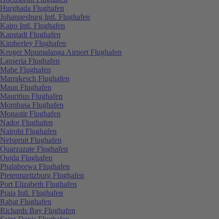
Hurghada Flughafen
Johannesburg Intl. Flughafen
Kairo Intl. Flughafen
Kapstadt Flughafen
Kimberley Flughafen
Kruger Mpumalanga Airport Flughafen
Lanseria Flughafen
Mahe Flughafen
Marrakesch Flughafen
Maun Flughafen
Mauritius Flughafen
Mombasa Flughafen
Monastir Flughafen
Nador Flughafen
Nairobi Flughafen
Nelspruit Flughafen
Ouarzazate Flughafen
Oujda Flughafen
Phalaborwa Flughafen
Pietermaritzburg Flughafen
Port Elizabeth Flughafen
Praia Intl. Flughafen
Rabat Flughafen
Richards Bay Flughafen