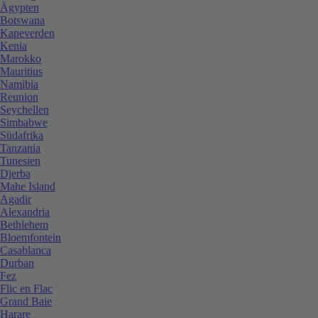
Ägypten
Botswana
Kapeverden
Kenia
Marokko
Mauritius
Namibia
Reunion
Seychellen
Simbabwe
Südafrika
Tanzania
Tunesien
Djerba
Mahe Island
Agadir
Alexandria
Bethlehem
Bloemfontein
Casablanca
Durban
Fez
Flic en Flac
Grand Baie
Harare