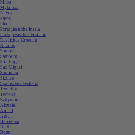
Milos
Mykonos
Naxos
Paros
Pico
Portugiesische Inseln
Portugiesisches Festland
Restliches Kroatien
Rhodos
Samos
Santorini
Sao Jorge
Sao Miguel
Sardinien
Sizilien
Spanisches Festland
Teneriffa
Terceira
Zakynthos
Alcudia
Arenal
Athen
Barcelona
Berlin
Bonn