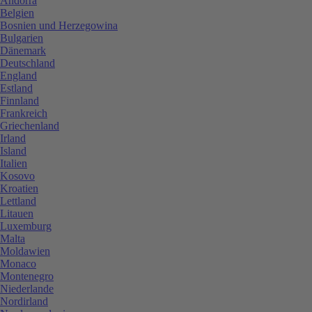
Andorra
Belgien
Bosnien und Herzegowina
Bulgarien
Dänemark
Deutschland
England
Estland
Finnland
Frankreich
Griechenland
Irland
Island
Italien
Kosovo
Kroatien
Lettland
Litauen
Luxemburg
Malta
Moldawien
Monaco
Montenegro
Niederlande
Nordirland