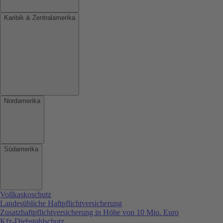
Karibik & Zentralamerika
Nordamerika
Südamerika
Vollkaskoschutz
Landesübliche Haftpflichtversicherung
Zusatzhaftpflichtversicherung in Höhe von 10 Mio. Euro
Kfz-Diebstahlschutz