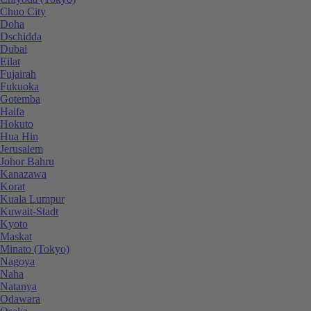
Chuo City
Doha
Dschidda
Dubai
Eilat
Fujairah
Fukuoka
Gotemba
Haifa
Hokuto
Hua Hin
Jerusalem
Johor Bahru
Kanazawa
Korat
Kuala Lumpur
Kuwait-Stadt
Kyoto
Maskat
Minato (Tokyo)
Nagoya
Naha
Natanya
Odawara