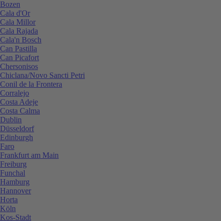
Bozen
Cala d'Or
Cala Millor
Cala Rajada
Cala'n Bosch
Can Pastilla
Can Picafort
Chersonisos
Chiclana/Novo Sancti Petri
Conil de la Frontera
Corralejo
Costa Adeje
Costa Calma
Dublin
Düsseldorf
Edinburgh
Faro
Frankfurt am Main
Freiburg
Funchal
Hamburg
Hannover
Horta
Köln
Kos-Stadt