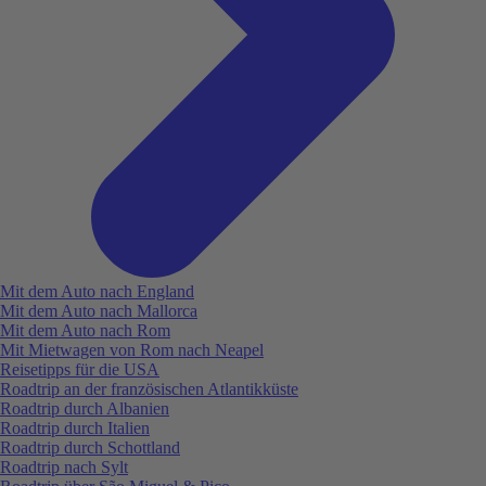
Mit dem Auto nach England
Mit dem Auto nach Mallorca
Mit dem Auto nach Rom
Mit Mietwagen von Rom nach Neapel
Reisetipps für die USA
Roadtrip an der französischen Atlantikküste
Roadtrip durch Albanien
Roadtrip durch Italien
Roadtrip durch Schottland
Roadtrip nach Sylt