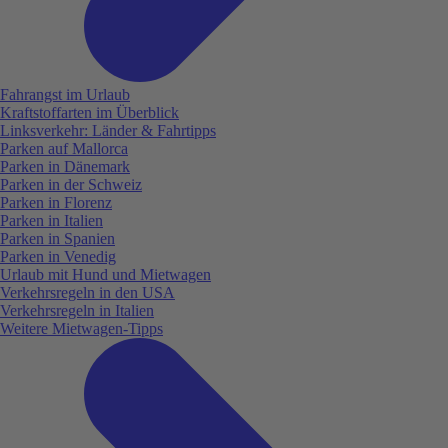
Fahrangst im Urlaub
Kraftstoffarten im Überblick
Linksverkehr: Länder & Fahrtipps
Parken auf Mallorca
Parken in Dänemark
Parken in der Schweiz
Parken in Florenz
Parken in Italien
Parken in Spanien
Parken in Venedig
Urlaub mit Hund und Mietwagen
Verkehrsregeln in den USA
Verkehrsregeln in Italien
Weitere Mietwagen-Tipps