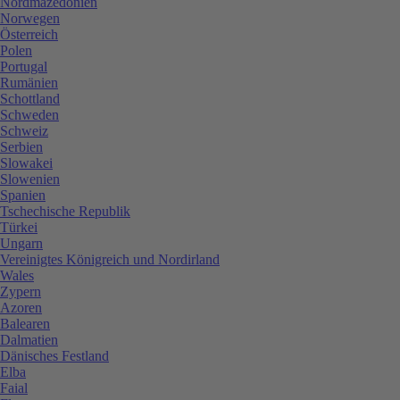
Nordmazedonien
Norwegen
Österreich
Polen
Portugal
Rumänien
Schottland
Schweden
Schweiz
Serbien
Slowakei
Slowenien
Spanien
Tschechische Republik
Türkei
Ungarn
Vereinigtes Königreich und Nordirland
Wales
Zypern
Azoren
Balearen
Dalmatien
Dänisches Festland
Elba
Faial