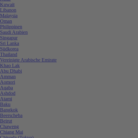
Kuwait
Libanon
Malaysia
Oman
Philippinen
Saudi Arabien
Singapur
Sri Lanka
Südkorea
Thailand
Vereinigte Arabische Emirate
Khao Lak
Abu Dhabi
Amman
Aomori
Aqaba
Ashdod
Atami
Baku
Bangkok
Beerscheba
Beirut
Chaweng
Chiang Mai
Chiyoda (Tokyo)