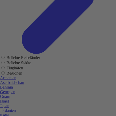
Beliebte Reiseländer
Beliebte Städte
Flughäfen
Regionen
Armenien
Aserbaidschan
Bahrain
Georgien
Guam
Israel
Japan
Jordanien
Katar