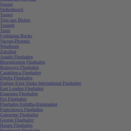
Sousse
Stellenbosch
Tanger
Trou aux Biches
Tsumeb
Tunis
Umhlanga Rocks
Vacoas-Phoenix
Windhoek
Zanzibar
Agadir Flughafen
Bloemfontein Flughafen
Bulawayo Flughafen
Casablanca Flughafen
Djerba Flughafen
Durban King Shaka International Flughafen
East London Flughafen
Essaouira Flughafen
Fez Flughafen
Flughafen Enfidha-Hammamet
Francistown Flughafen
Gaborone Flughafen
George Flughafen
Harare Flughafen
Hoedspruit Flughafen