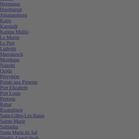
Hermanus
Hoedspruit
Johannesburg
Kairo
Kapstadt
Katima Mulilo
Le Morne
Le Port
Lüderitz
Marrakesch
Mombasa
Nairobi
Oujda
Péreybère
Pointe aux Piments
Port Elizabeth
Port Louis
Pretoria
Rabat
Rustenburg
Saint-Gilles-Les-Bains
Sainte-Marie
Saldanha
Santa Maria do Sal
Sheikh Zayed Stadt