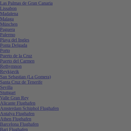
Las Palmas de Gran Canaria
Lissabon
Madalena
Malaga
München
Paguera
Palermo
Playa del Ingles
Ponta Delgada
Porto
Puerto de la Cruz
Puerto del Carmen
Rethymnon
Reykjavik
San Sebastian (La Gomera)
Santa Cruz de Tenerife
Sevilla
Stuttgart
Valle Gran Rey
Alicante Flughafen
Amsterdam Schiphol Flughafen
Antalya Flughafen
Athen Flughafen
Barcelona Flughafen
Bari Flughafen