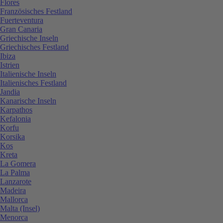
Flores
Französisches Festland
Fuerteventura
Gran Canaria
Griechische Inseln
Griechisches Festland
Ibiza
Istrien
Italienische Inseln
Italienisches Festland
Jandia
Kanarische Inseln
Karpathos
Kefalonia
Korfu
Korsika
Kos
Kreta
La Gomera
La Palma
Lanzarote
Madeira
Mallorca
Malta (Insel)
Menorca