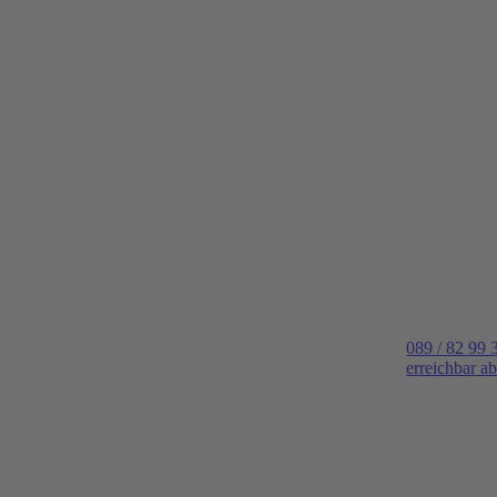
089 / 82 99 
erreichbar a