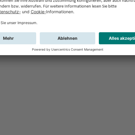
Feedback
Sie haben Fr
Buchung?