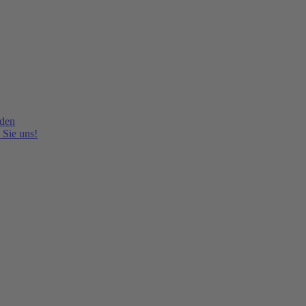
lden
 Sie uns!