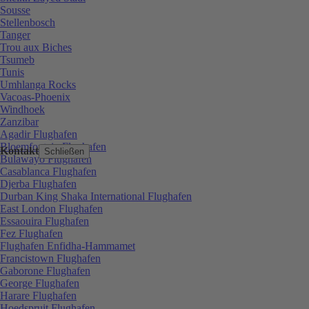
Sousse
Stellenbosch
Tanger
Trou aux Biches
Tsumeb
Tunis
Umhlanga Rocks
Vacoas-Phoenix
Windhoek
Zanzibar
Agadir Flughafen
Bloemfontein Flughafen
Kontakt
Schließen
Bulawayo Flughafen
Casablanca Flughafen
Djerba Flughafen
Durban King Shaka International Flughafen
East London Flughafen
Essaouira Flughafen
Fez Flughafen
Flughafen Enfidha-Hammamet
Francistown Flughafen
Gaborone Flughafen
George Flughafen
Harare Flughafen
Hoedspruit Flughafen