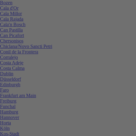
Bozen
Cala d'Or
Cala Millor
Cala Rajada
Cala'n Bosch
Can Pastilla
Can Picafort
Chersonisos
Chiclana/Novo Sancti Petri
Conil de la Frontera
Corralejo
Costa Adeje
Costa Calma
Dublin
Düsseldorf
Edinburgh
Faro
Frankfurt am Main
Freiburg
Funchal
Hamburg
Hannover
Horta
Köln
Kos-Stadt