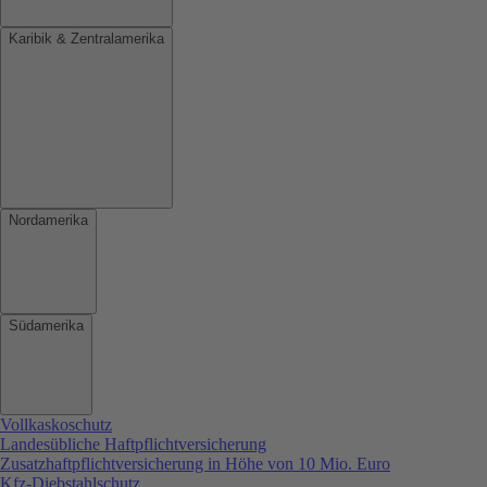
Karibik & Zentralamerika
Nordamerika
Südamerika
Vollkaskoschutz
Landesübliche Haftpflichtversicherung
Zusatzhaftpflichtversicherung in Höhe von 10 Mio. Euro
Kfz-Diebstahlschutz