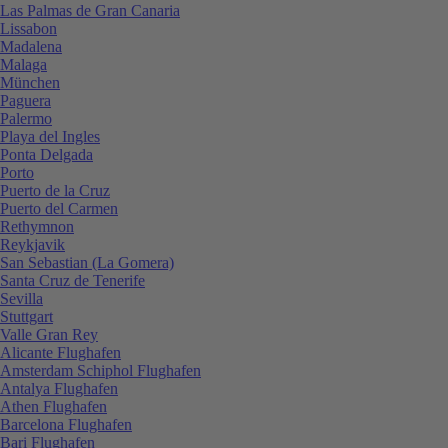
Las Palmas de Gran Canaria
Lissabon
Madalena
Malaga
München
Paguera
Palermo
Playa del Ingles
Ponta Delgada
Porto
Puerto de la Cruz
Puerto del Carmen
Rethymnon
Reykjavik
San Sebastian (La Gomera)
Santa Cruz de Tenerife
Sevilla
Stuttgart
Valle Gran Rey
Alicante Flughafen
Amsterdam Schiphol Flughafen
Antalya Flughafen
Athen Flughafen
Barcelona Flughafen
Bari Flughafen