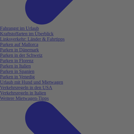
Fahrangst im Urlaub
Kraftstoffarten im Überblick
Linksverkehr: Länder & Fahrtipps
Parken auf Mallorca
Parken in Dänemark
Parken in der Schweiz
Parken in Florenz
Parken in Italien
Parken in Spanien
Parken in Venedig
Urlaub mit Hund und Mietwagen
Verkehrsregeln in den USA
Verkehrsregeln in Italien
Weitere Mietwagen-Tipps