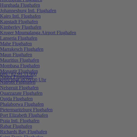
Hurghada Flughafen
Johannesburg Intl. Flughafen
Kairo Intl. Flughafen
Kapstadt Flughafen
Kimberley Flughafen
Kruger Mpumalanga Airport Flughafen
Lanseria Flughafen
Mahe Flughafen
Marrakesch Flughafen
Maun Flughafen
Mauritius Flughafen
Mombasa Flughafen
Monastir Flughafen
089 / 82 99 33 900
Nador Flughafen
erreichbar ab 09:00 Uhr
Nairobi Flughafen
Nelspruit Flughafen
Ouarzazate Flughafen
Oujda Flughafen
Phalaborwa Flughafen
Pietermaritzburg Flughafen
Port Elizabeth Flughafen
Praia Intl. Flughafen
Rabat Flughafen
Richards Bay Flughafen