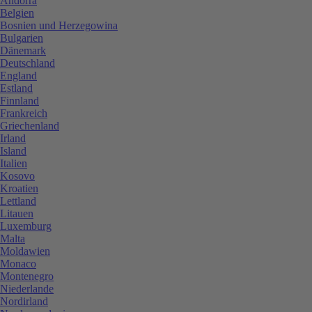
Andorra
Belgien
Bosnien und Herzegowina
Bulgarien
Dänemark
Deutschland
England
Estland
Finnland
Frankreich
Griechenland
Irland
Island
Italien
Kosovo
Kroatien
Lettland
Litauen
Luxemburg
Malta
Moldawien
Monaco
Montenegro
Niederlande
Nordirland