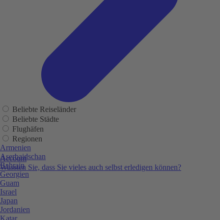
Beliebte Reiseländer
Beliebte Städte
Flughäfen
Regionen
Armenien
Aserbaidschan
Account
Bahrain
Wussten Sie, dass Sie vieles auch selbst erledigen können?
Georgien
Guam
Israel
Japan
Jordanien
Katar