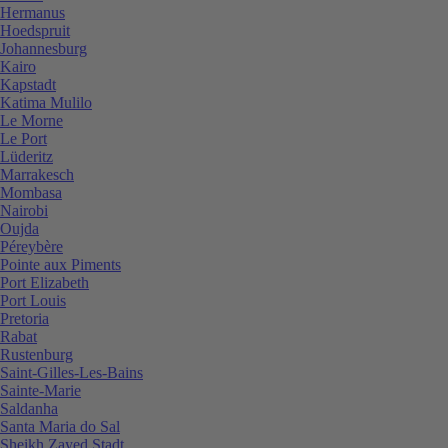
Hermanus
Hoedspruit
Johannesburg
Kairo
Kapstadt
Katima Mulilo
Le Morne
Le Port
Lüderitz
Marrakesch
Mombasa
Nairobi
Oujda
Péreybère
Pointe aux Piments
Port Elizabeth
Port Louis
Pretoria
Rabat
Rustenburg
Saint-Gilles-Les-Bains
Sainte-Marie
Saldanha
Santa Maria do Sal
Sheikh Zayed Stadt