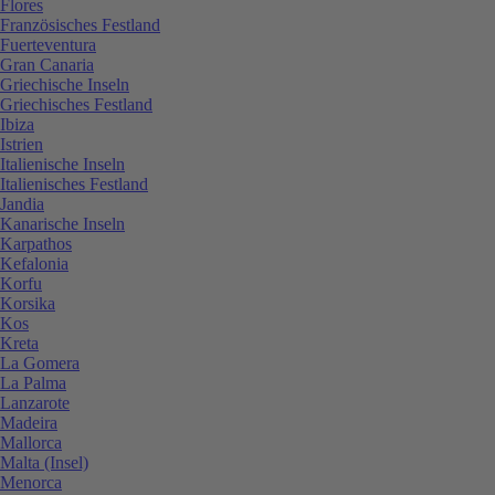
Flores
Französisches Festland
Fuerteventura
Gran Canaria
Griechische Inseln
Griechisches Festland
Ibiza
Istrien
Italienische Inseln
Italienisches Festland
Jandia
Kanarische Inseln
Karpathos
Kefalonia
Korfu
Korsika
Kos
Kreta
La Gomera
La Palma
Lanzarote
Madeira
Mallorca
Malta (Insel)
Menorca