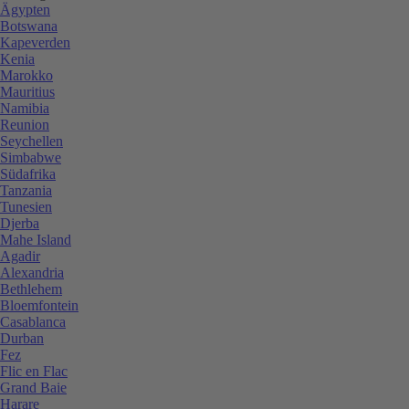
Ägypten
Botswana
Kapeverden
Kenia
Marokko
Mauritius
Namibia
Reunion
Seychellen
Simbabwe
Südafrika
Tanzania
Tunesien
Djerba
Mahe Island
Agadir
Alexandria
Bethlehem
Bloemfontein
Casablanca
Durban
Fez
Flic en Flac
Grand Baie
Harare