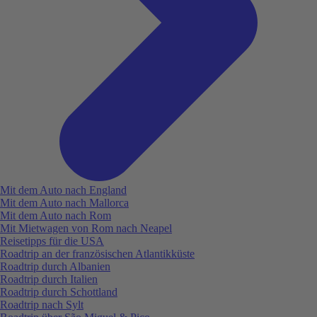
Mit dem Auto nach England
Mit dem Auto nach Mallorca
Mit dem Auto nach Rom
Mit Mietwagen von Rom nach Neapel
Reisetipps für die USA
Roadtrip an der französischen Atlantikküste
Roadtrip durch Albanien
Roadtrip durch Italien
Roadtrip durch Schottland
Roadtrip nach Sylt