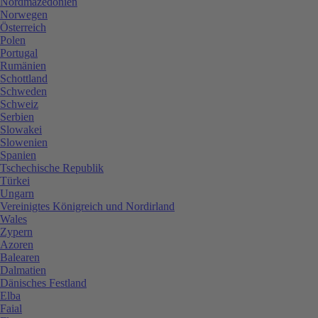
Nordmazedonien
Norwegen
Österreich
Polen
Portugal
Rumänien
Schottland
Schweden
Schweiz
Serbien
Slowakei
Slowenien
Spanien
Tschechische Republik
Türkei
Ungarn
Vereinigtes Königreich und Nordirland
Wales
Zypern
Azoren
Balearen
Dalmatien
Dänisches Festland
Elba
Faial