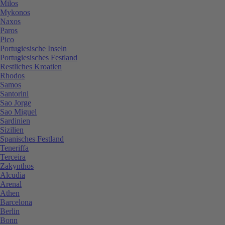
Milos
Mykonos
Naxos
Paros
Pico
Portugiesische Inseln
Portugiesisches Festland
Restliches Kroatien
Rhodos
Samos
Santorini
Sao Jorge
Sao Miguel
Sardinien
Sizilien
Spanisches Festland
Teneriffa
Terceira
Zakynthos
Alcudia
Arenal
Athen
Barcelona
Berlin
Bonn