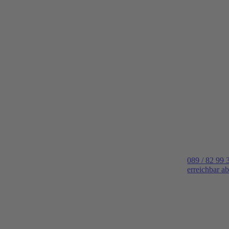
089 / 82 99 
erreichbar a