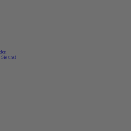
lden
 Sie uns!