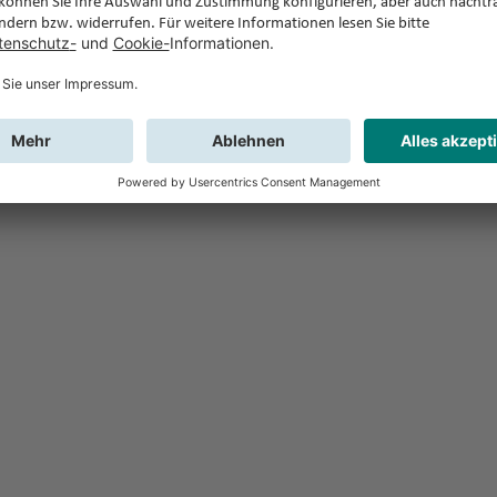
Feedback
Sie haben Fr
Buchung?