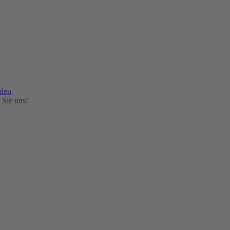
lden
 Sie uns!