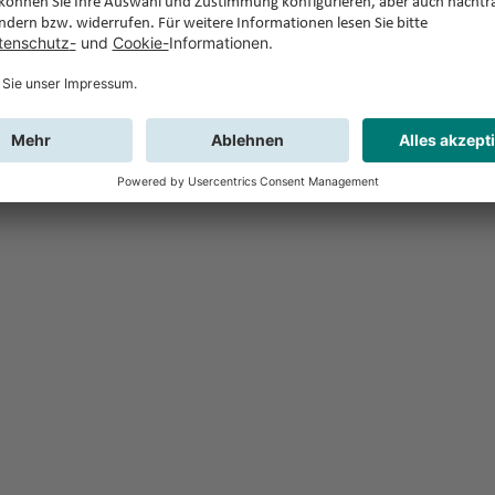
Feedback
Sie haben Fr
Buchung?