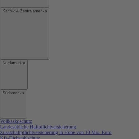
Karibik & Zentralamerika
Nordamerika
Südamerika
Vollkaskoschutz
Landesübliche Haftpflichtversicherung
Zusatzhaftpflichtversicherung in Höhe von 10 Mio. Euro
Kfz-Diebstahlschutz