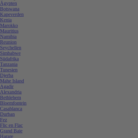
Ägypten
Botswana
Kapeverden
Kenia
Marokko
Mauritius
Namibia
Reunion
Seychellen
Simbabwe
Südafrika
Tanzania
Tunesien
Djerba
Mahe Island
Agadir
Alexandria
Bethlehem
Bloemfontein
Casablanca
Durban
Fez
Flic en Flac
Grand Baie
Harare