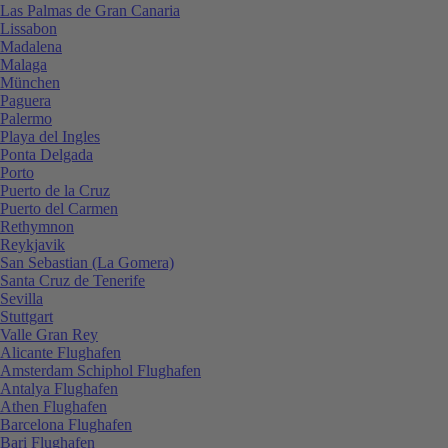
Las Palmas de Gran Canaria
Lissabon
Madalena
Malaga
München
Paguera
Palermo
Playa del Ingles
Ponta Delgada
Porto
Puerto de la Cruz
Puerto del Carmen
Rethymnon
Reykjavik
San Sebastian (La Gomera)
Santa Cruz de Tenerife
Sevilla
Stuttgart
Valle Gran Rey
Alicante Flughafen
Amsterdam Schiphol Flughafen
Antalya Flughafen
Athen Flughafen
Barcelona Flughafen
Bari Flughafen