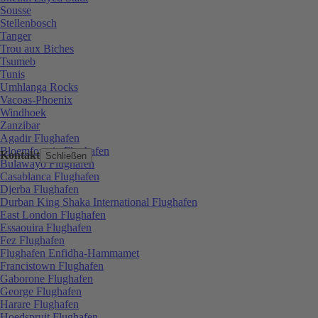
Sousse
Stellenbosch
Tanger
Trou aux Biches
Tsumeb
Tunis
Umhlanga Rocks
Vacoas-Phoenix
Windhoek
Zanzibar
Agadir Flughafen
Bloemfontein Flughafen
Kontakt
Schließen
Bulawayo Flughafen
Casablanca Flughafen
Djerba Flughafen
Durban King Shaka International Flughafen
East London Flughafen
Essaouira Flughafen
Fez Flughafen
Flughafen Enfidha-Hammamet
Francistown Flughafen
Gaborone Flughafen
George Flughafen
Harare Flughafen
Hoedspruit Flughafen