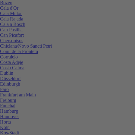
Bozen
Cala d'Or
Cala Millor
Cala Rajada
Cala'n Bosch
Can Pastilla
Can Picafort
Chersonisos
Chiclana/Novo Sancti Petri
Conil de la Frontera
Corralejo
Costa Adeje
Costa Calma
Dublin
Düsseldorf
Edinburgh
Faro
Frankfurt am Main
Freiburg
Funchal
Hamburg
Hannover
Horta
Köln
Kos-Stadt