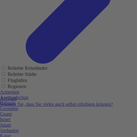
Beliebte Reiseländer
Beliebte Städte
Flughäfen
Regionen
Armenien
Aserbaidschan
Account
Bahrain
Wussten Sie, dass Sie vieles auch selbst erledigen können?
Georgien
Guam
Israel
Japan
Jordanien
Katar