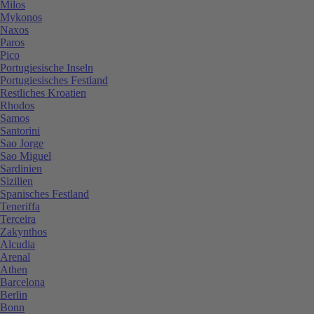
Milos
Mykonos
Naxos
Paros
Pico
Portugiesische Inseln
Portugiesisches Festland
Restliches Kroatien
Rhodos
Samos
Santorini
Sao Jorge
Sao Miguel
Sardinien
Sizilien
Spanisches Festland
Teneriffa
Terceira
Zakynthos
Alcudia
Arenal
Athen
Barcelona
Berlin
Bonn