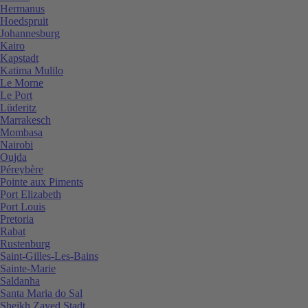
Hermanus
Hoedspruit
Johannesburg
Kairo
Kapstadt
Katima Mulilo
Le Morne
Le Port
Lüderitz
Marrakesch
Mombasa
Nairobi
Oujda
Péreybère
Pointe aux Piments
Port Elizabeth
Port Louis
Pretoria
Rabat
Rustenburg
Saint-Gilles-Les-Bains
Sainte-Marie
Saldanha
Santa Maria do Sal
Sheikh Zayed Stadt