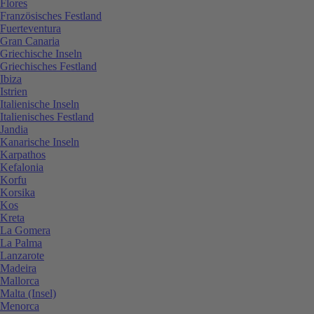
Flores
Französisches Festland
Fuerteventura
Gran Canaria
Griechische Inseln
Griechisches Festland
Ibiza
Istrien
Italienische Inseln
Italienisches Festland
Jandia
Kanarische Inseln
Karpathos
Kefalonia
Korfu
Korsika
Kos
Kreta
La Gomera
La Palma
Lanzarote
Madeira
Mallorca
Malta (Insel)
Menorca