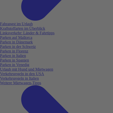
Fahrangst im Urlaub
Kraftstoffarten im Überblick
Linksverkehr: Länder & Fahrtipps
Parken auf Mallorca
Parken in Dänemark
Parken in der Schweiz
Parken in Florenz
Parken in Italien
Parken in Spanien
Parken in Venedig
Urlaub mit Hund und Mietwagen
Verkehrsregeln in den USA
Verkehrsregeln in Italien
Weitere Mietwagen-Tipps