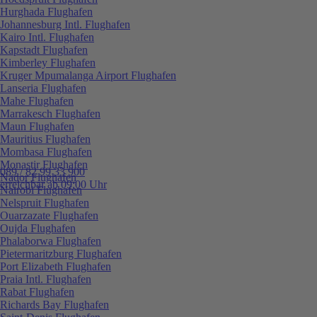
Hurghada Flughafen
Johannesburg Intl. Flughafen
Kairo Intl. Flughafen
Kapstadt Flughafen
Kimberley Flughafen
Kruger Mpumalanga Airport Flughafen
Lanseria Flughafen
Mahe Flughafen
Marrakesch Flughafen
Maun Flughafen
Mauritius Flughafen
Mombasa Flughafen
Monastir Flughafen
089 / 82 99 33 900
Nador Flughafen
erreichbar ab 09:00 Uhr
Nairobi Flughafen
Nelspruit Flughafen
Ouarzazate Flughafen
Oujda Flughafen
Phalaborwa Flughafen
Pietermaritzburg Flughafen
Port Elizabeth Flughafen
Praia Intl. Flughafen
Rabat Flughafen
Richards Bay Flughafen