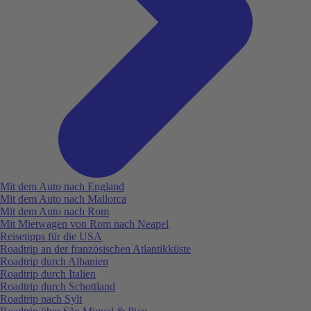
Mit dem Auto nach England
Mit dem Auto nach Mallorca
Mit dem Auto nach Rom
Mit Mietwagen von Rom nach Neapel
Reisetipps für die USA
Roadtrip an der französischen Atlantikküste
Roadtrip durch Albanien
Roadtrip durch Italien
Roadtrip durch Schottland
Roadtrip nach Sylt