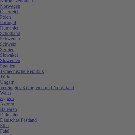
Nordmazedonien
Norwegen
Österreich
Polen
Portugal
Rumänien
Schottland
Schweden
Schweiz
Serbien
Slowakei
Slowenien
Spanien
Tschechische Republik
Türkei
Ungarn
Vereinigtes Königreich und Nordirland
Wales
Zypern
Azoren
Balearen
Dalmatien
Dänisches Festland
Elba
Faial