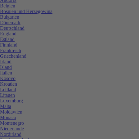
Andorra
Belgien
Bosnien und Herzegowina
Bulgarien
Dänemark
Deutschland
England
Estland
Finnland
Frankreich
Griechenland
Irland
Island
Italien
Kosovo
Kroatien
Lettland
Litauen
Luxemburg
Malta
Moldawien
Monaco
Montenegro
Niederlande
Nordirland