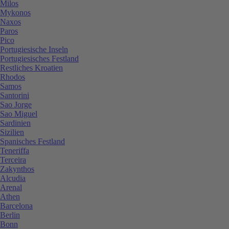
Milos
Mykonos
Naxos
Paros
Pico
Portugiesische Inseln
Portugiesisches Festland
Restliches Kroatien
Rhodos
Samos
Santorini
Sao Jorge
Sao Miguel
Sardinien
Sizilien
Spanisches Festland
Teneriffa
Terceira
Zakynthos
Alcudia
Arenal
Athen
Barcelona
Berlin
Bonn