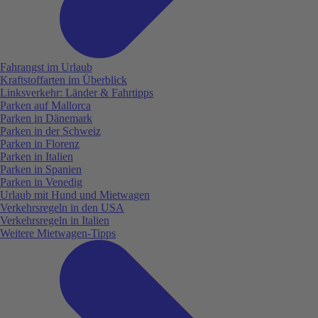
Fahrangst im Urlaub
Kraftstoffarten im Überblick
Linksverkehr: Länder & Fahrtipps
Parken auf Mallorca
Parken in Dänemark
Parken in der Schweiz
Parken in Florenz
Parken in Italien
Parken in Spanien
Parken in Venedig
Urlaub mit Hund und Mietwagen
Verkehrsregeln in den USA
Verkehrsregeln in Italien
Weitere Mietwagen-Tipps