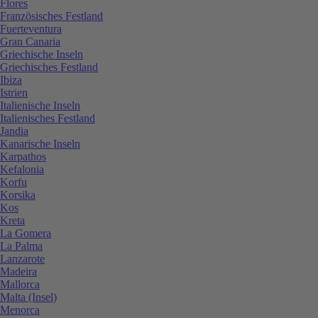
Flores
Französisches Festland
Fuerteventura
Gran Canaria
Griechische Inseln
Griechisches Festland
Ibiza
Istrien
Italienische Inseln
Italienisches Festland
Jandia
Kanarische Inseln
Karpathos
Kefalonia
Korfu
Korsika
Kos
Kreta
La Gomera
La Palma
Lanzarote
Madeira
Mallorca
Malta (Insel)
Menorca