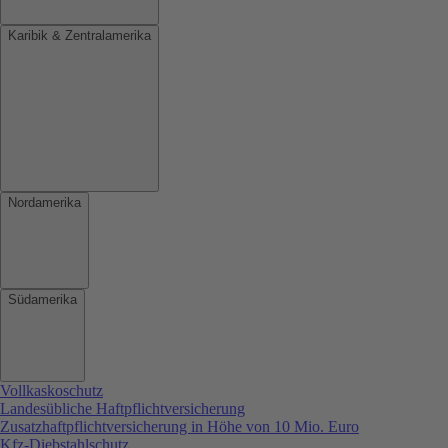
Karibik & Zentralamerika
Nordamerika
Südamerika
Vollkaskoschutz
Landesübliche Haftpflichtversicherung
Zusatzhaftpflichtversicherung in Höhe von 10 Mio. Euro
Kfz-Diebstahlschutz