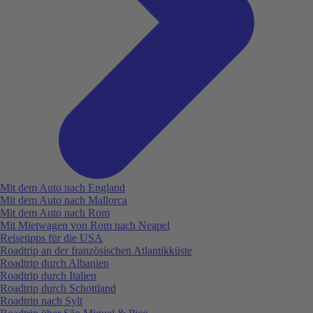
Mit dem Auto nach England
Mit dem Auto nach Mallorca
Mit dem Auto nach Rom
Mit Mietwagen von Rom nach Neapel
Reisetipps für die USA
Roadtrip an der französischen Atlantikküste
Roadtrip durch Albanien
Roadtrip durch Italien
Roadtrip durch Schottland
Roadtrip nach Sylt