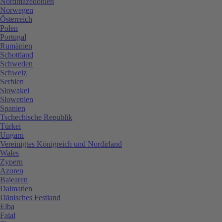
Nordmazedonien
Norwegen
Österreich
Polen
Portugal
Rumänien
Schottland
Schweden
Schweiz
Serbien
Slowakei
Slowenien
Spanien
Tschechische Republik
Türkei
Ungarn
Vereinigtes Königreich und Nordirland
Wales
Zypern
Azoren
Balearen
Dalmatien
Dänisches Festland
Elba
Faial