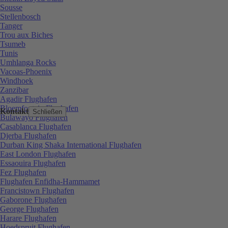
Sousse
Stellenbosch
Tanger
Trou aux Biches
Tsumeb
Tunis
Umhlanga Rocks
Vacoas-Phoenix
Windhoek
Zanzibar
Agadir Flughafen
Bloemfontein Flughafen
Kontakt
Schließen
Bulawayo Flughafen
Casablanca Flughafen
Djerba Flughafen
Durban King Shaka International Flughafen
East London Flughafen
Essaouira Flughafen
Fez Flughafen
Flughafen Enfidha-Hammamet
Francistown Flughafen
Gaborone Flughafen
George Flughafen
Harare Flughafen
Hoedspruit Flughafen