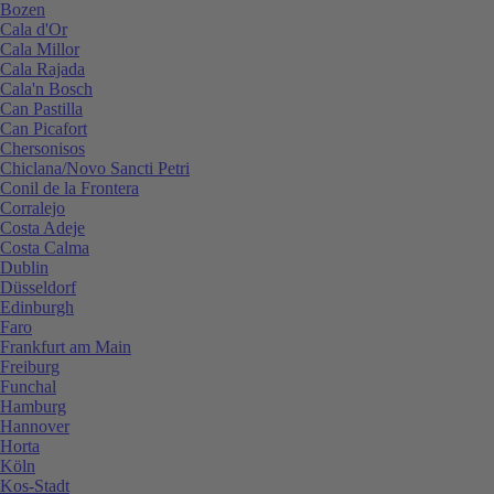
Bozen
Cala d'Or
Cala Millor
Cala Rajada
Cala'n Bosch
Can Pastilla
Can Picafort
Chersonisos
Chiclana/Novo Sancti Petri
Conil de la Frontera
Corralejo
Costa Adeje
Costa Calma
Dublin
Düsseldorf
Edinburgh
Faro
Frankfurt am Main
Freiburg
Funchal
Hamburg
Hannover
Horta
Köln
Kos-Stadt