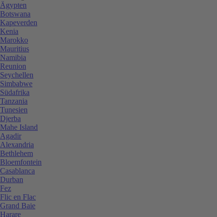
Ägypten
Botswana
Kapeverden
Kenia
Marokko
Mauritius
Namibia
Reunion
Seychellen
Simbabwe
Südafrika
Tanzania
Tunesien
Djerba
Mahe Island
Agadir
Alexandria
Bethlehem
Bloemfontein
Casablanca
Durban
Fez
Flic en Flac
Grand Baie
Harare