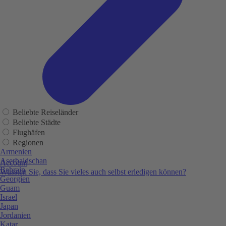
Beliebte Reiseländer
Beliebte Städte
Flughäfen
Regionen
Armenien
Aserbaidschan
Account
Bahrain
Wussten Sie, dass Sie vieles auch selbst erledigen können?
Georgien
Guam
Israel
Japan
Jordanien
Katar