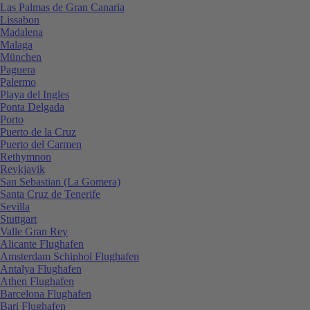
Las Palmas de Gran Canaria
Lissabon
Madalena
Malaga
München
Paguera
Palermo
Playa del Ingles
Ponta Delgada
Porto
Puerto de la Cruz
Puerto del Carmen
Rethymnon
Reykjavik
San Sebastian (La Gomera)
Santa Cruz de Tenerife
Sevilla
Stuttgart
Valle Gran Rey
Alicante Flughafen
Amsterdam Schiphol Flughafen
Antalya Flughafen
Athen Flughafen
Barcelona Flughafen
Bari Flughafen