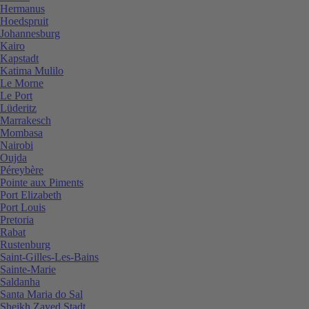
Hermanus
Hoedspruit
Johannesburg
Kairo
Kapstadt
Katima Mulilo
Le Morne
Le Port
Lüderitz
Marrakesch
Mombasa
Nairobi
Oujda
Péreybère
Pointe aux Piments
Port Elizabeth
Port Louis
Pretoria
Rabat
Rustenburg
Saint-Gilles-Les-Bains
Sainte-Marie
Saldanha
Santa Maria do Sal
Sheikh Zayed Stadt