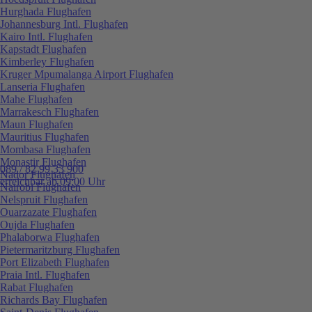
Hurghada Flughafen
Johannesburg Intl. Flughafen
Kairo Intl. Flughafen
Kapstadt Flughafen
Kimberley Flughafen
Kruger Mpumalanga Airport Flughafen
Lanseria Flughafen
Mahe Flughafen
Marrakesch Flughafen
Maun Flughafen
Mauritius Flughafen
Mombasa Flughafen
Monastir Flughafen
089 / 82 99 33 900
Nador Flughafen
erreichbar ab 09:00 Uhr
Nairobi Flughafen
Nelspruit Flughafen
Ouarzazate Flughafen
Oujda Flughafen
Phalaborwa Flughafen
Pietermaritzburg Flughafen
Port Elizabeth Flughafen
Praia Intl. Flughafen
Rabat Flughafen
Richards Bay Flughafen