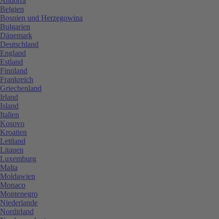
Andorra
Belgien
Bosnien und Herzegowina
Bulgarien
Dänemark
Deutschland
England
Estland
Finnland
Frankreich
Griechenland
Irland
Island
Italien
Kosovo
Kroatien
Lettland
Litauen
Luxemburg
Malta
Moldawien
Monaco
Montenegro
Niederlande
Nordirland