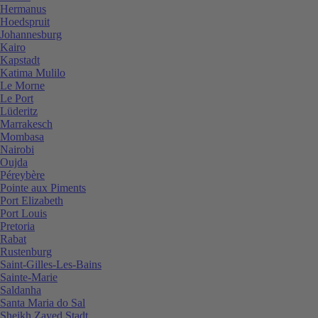
Hermanus
Hoedspruit
Johannesburg
Kairo
Kapstadt
Katima Mulilo
Le Morne
Le Port
Lüderitz
Marrakesch
Mombasa
Nairobi
Oujda
Péreybère
Pointe aux Piments
Port Elizabeth
Port Louis
Pretoria
Rabat
Rustenburg
Saint-Gilles-Les-Bains
Sainte-Marie
Saldanha
Santa Maria do Sal
Sheikh Zayed Stadt