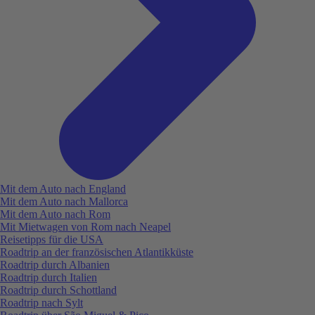
Mit dem Auto nach England
Mit dem Auto nach Mallorca
Mit dem Auto nach Rom
Mit Mietwagen von Rom nach Neapel
Reisetipps für die USA
Roadtrip an der französischen Atlantikküste
Roadtrip durch Albanien
Roadtrip durch Italien
Roadtrip durch Schottland
Roadtrip nach Sylt