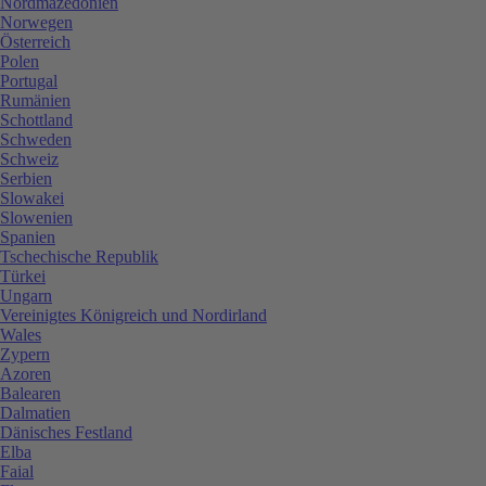
Nordmazedonien
Norwegen
Österreich
Polen
Portugal
Rumänien
Schottland
Schweden
Schweiz
Serbien
Slowakei
Slowenien
Spanien
Tschechische Republik
Türkei
Ungarn
Vereinigtes Königreich und Nordirland
Wales
Zypern
Azoren
Balearen
Dalmatien
Dänisches Festland
Elba
Faial