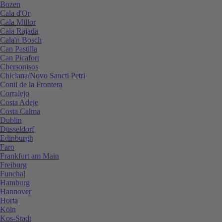
Bozen
Cala d'Or
Cala Millor
Cala Rajada
Cala'n Bosch
Can Pastilla
Can Picafort
Chersonisos
Chiclana/Novo Sancti Petri
Conil de la Frontera
Corralejo
Costa Adeje
Costa Calma
Dublin
Düsseldorf
Edinburgh
Faro
Frankfurt am Main
Freiburg
Funchal
Hamburg
Hannover
Horta
Köln
Kos-Stadt