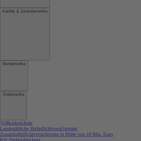
Karibik & Zentralamerika
Nordamerika
Südamerika
Vollkaskoschutz
Landesübliche Haftpflichtversicherung
Zusatzhaftpflichtversicherung in Höhe von 10 Mio. Euro
Kfz-Diebstahlschutz