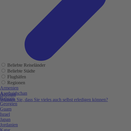
Beliebte Reiseländer
Beliebte Städte
Flughäfen
Regionen
Armenien
Aserbaidschan
Account
Bahrain
Wussten Sie, dass Sie vieles auch selbst erledigen können?
Georgien
Guam
Israel
Japan
Jordanien
Katar