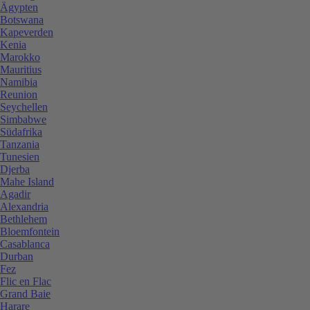
Ägypten
Botswana
Kapeverden
Kenia
Marokko
Mauritius
Namibia
Reunion
Seychellen
Simbabwe
Südafrika
Tanzania
Tunesien
Djerba
Mahe Island
Agadir
Alexandria
Bethlehem
Bloemfontein
Casablanca
Durban
Fez
Flic en Flac
Grand Baie
Harare