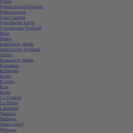
Flores
Französisches Festland
Fuerteventura
Gran Canaria
Griechische Inseln
Griechisches Festland
Ibiza
Istrien
Italienische Inseln
Italienisches Festland
Jandia
Kanarische Inseln
Karpathos
Kefalonia
Korfu
Korsika
Kos
Kreta
La Gomera
La Palma
Lanzarote
Madeira
Mallorca
Malta (Insel)
Menorca