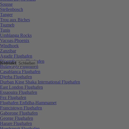
Sousse
Stellenbosch
Tanger
Trou aux Biches
Tsumeb
Tunis
Umhlanga Rocks
Vacoas-Phoenix
Windhoek
Zanzibar
Agadir Flughafen
Bloemfontein Flughafen
Kontakt
Schließen
Bulawayo Flughafen
Casablanca Flughafen
Djerba Flughafen
Durban King Shaka International Flughafen
East London Flughafen
Essaouira Flughafen
Fez Flughafen
Flughafen Enfidha-Hammamet
Francistown Flughafen
Gaborone Flughafen
George Flughafen
Harare Flughafen
Hoedspruit Flughafen