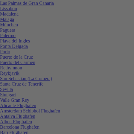
Las Palmas de Gran Canaria
Lissabon
Madalena
Malaga
München
Paguera
Palermo
Playa del Ingles
Ponta Delgada
Porto
Puerto de la Cruz
Puerto del Carmen
Rethymnon
Reykjavik
San Sebastian (La Gomera)
Santa Cruz de Tenerife
Sevilla
Stuttgart
Valle Gran Rey
Alicante Flughafen
Amsterdam Schiphol Flughafen
Antalya Flughafen
Athen Flughafen
Barcelona Flughafen
Bari Flughafen