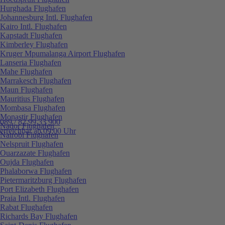
Hurghada Flughafen
Johannesburg Intl. Flughafen
Kairo Intl. Flughafen
Kapstadt Flughafen
Kimberley Flughafen
Kruger Mpumalanga Airport Flughafen
Lanseria Flughafen
Mahe Flughafen
Marrakesch Flughafen
Maun Flughafen
Mauritius Flughafen
Mombasa Flughafen
Monastir Flughafen
089 / 82 99 33 900
Nador Flughafen
erreichbar ab 09:00 Uhr
Nairobi Flughafen
Nelspruit Flughafen
Ouarzazate Flughafen
Oujda Flughafen
Phalaborwa Flughafen
Pietermaritzburg Flughafen
Port Elizabeth Flughafen
Praia Intl. Flughafen
Rabat Flughafen
Richards Bay Flughafen