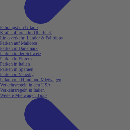
Fahrangst im Urlaub
Kraftstoffarten im Überblick
Linksverkehr: Länder & Fahrtipps
Parken auf Mallorca
Parken in Dänemark
Parken in der Schweiz
Parken in Florenz
Parken in Italien
Parken in Spanien
Parken in Venedig
Urlaub mit Hund und Mietwagen
Verkehrsregeln in den USA
Verkehrsregeln in Italien
Weitere Mietwagen-Tipps