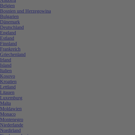
Andorra
Belgien
Bosnien und Herzegowina
Bulgarien
Dänemark
Deutschland
England
Estland
Finnland
Frankreich
Griechenland
Irland
Island
Italien
Kosovo
Kroatien
Lettland
Litauen
Luxemburg
Malta
Moldawien
Monaco
Montenegro
Niederlande
Nordirland