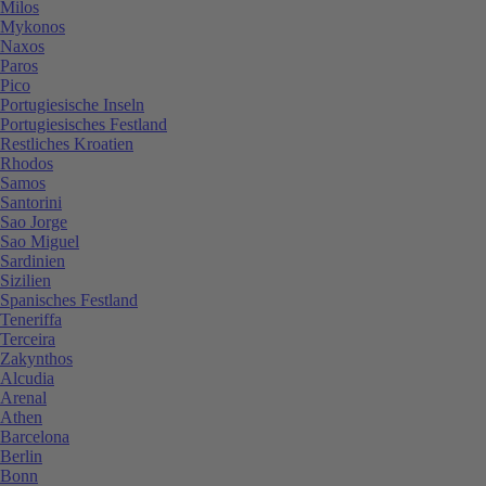
Milos
Mykonos
Naxos
Paros
Pico
Portugiesische Inseln
Portugiesisches Festland
Restliches Kroatien
Rhodos
Samos
Santorini
Sao Jorge
Sao Miguel
Sardinien
Sizilien
Spanisches Festland
Teneriffa
Terceira
Zakynthos
Alcudia
Arenal
Athen
Barcelona
Berlin
Bonn