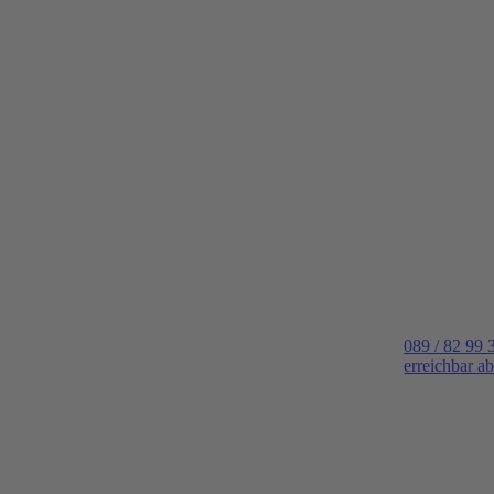
089 / 82 99 
erreichbar a