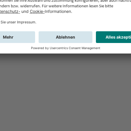
Feedback
Sie haben Fr
Buchung?