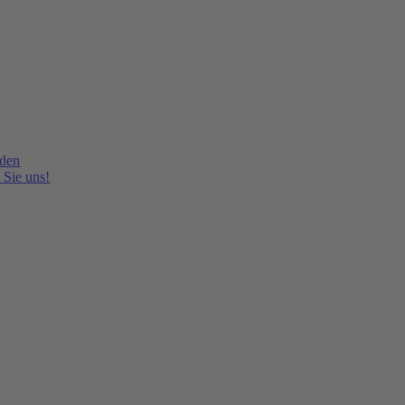
lden
 Sie uns!