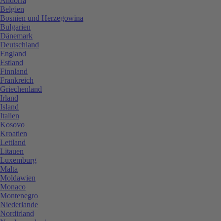
Andorra
Belgien
Bosnien und Herzegowina
Bulgarien
Dänemark
Deutschland
England
Estland
Finnland
Frankreich
Griechenland
Irland
Island
Italien
Kosovo
Kroatien
Lettland
Litauen
Luxemburg
Malta
Moldawien
Monaco
Montenegro
Niederlande
Nordirland