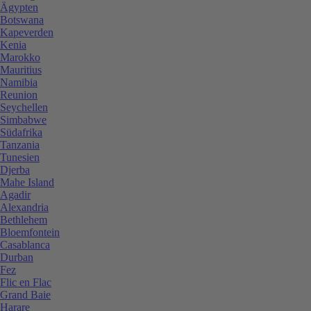
Ägypten
Botswana
Kapeverden
Kenia
Marokko
Mauritius
Namibia
Reunion
Seychellen
Simbabwe
Südafrika
Tanzania
Tunesien
Djerba
Mahe Island
Agadir
Alexandria
Bethlehem
Bloemfontein
Casablanca
Durban
Fez
Flic en Flac
Grand Baie
Harare