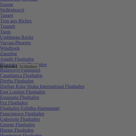
Sousse
Stellenbosch
Tanger
Trou aux Biches
Tsumeb
Tunis
Umhlanga Rocks
Vacoas-Phoenix
Windhoek
Zanzibar
Agadir Flughafen
Bloemfontein Flughafen
Kontakt
Schließen
Bulawayo Flughafen
Casablanca Flughafen
Djerba Flughafen
Durban King Shaka International Flughafen
East London Flughafen
Essaouira Flughafen
Fez Flughafen
Flughafen Enfidha-Hammamet
Francistown Flughafen
Gaborone Flughafen
George Flughafen
Harare Flughafen
Hoedspruit Flughafen