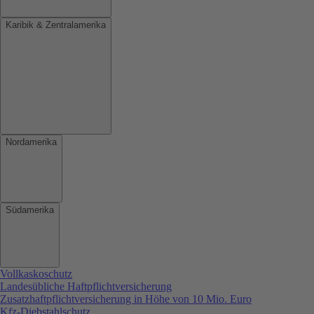
Karibik & Zentralamerika
Nordamerika
Südamerika
Vollkaskoschutz
Landesübliche Haftpflichtversicherung
Zusatzhaftpflichtversicherung in Höhe von 10 Mio. Euro
Kfz-Diebstahlschutz