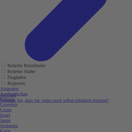
Beliebte Reiseländer
Beliebte Städte
Flughäfen
Regionen
Armenien
Aserbaidschan
Account
Bahrain
Wussten Sie, dass Sie vieles auch selbst erledigen können?
Georgien
Guam
Israel
Japan
Jordanien
Katar