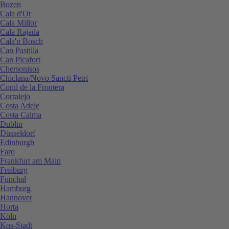
Bozen
Cala d'Or
Cala Millor
Cala Rajada
Cala'n Bosch
Can Pastilla
Can Picafort
Chersonisos
Chiclana/Novo Sancti Petri
Conil de la Frontera
Corralejo
Costa Adeje
Costa Calma
Dublin
Düsseldorf
Edinburgh
Faro
Frankfurt am Main
Freiburg
Funchal
Hamburg
Hannover
Horta
Köln
Kos-Stadt