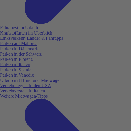
Fahrangst im Urlaub
Kraftstoffarten im Überblick
Linksverkehr: Länder & Fahrtipps
Parken auf Mallorca
Parken in Dänemark
Parken in der Schweiz
Parken in Florenz
Parken in Italien
Parken in Spanien
Parken in Venedig
Urlaub mit Hund und Mietwagen
Verkehrsregeln in den USA
Verkehrsregeln in Italien
Weitere Mietwagen-Tipps