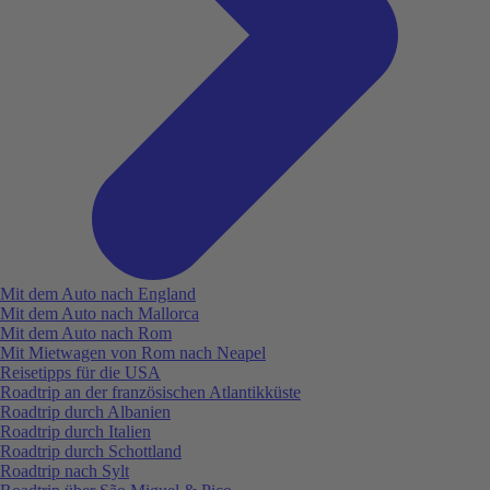
Mit dem Auto nach England
Mit dem Auto nach Mallorca
Mit dem Auto nach Rom
Mit Mietwagen von Rom nach Neapel
Reisetipps für die USA
Roadtrip an der französischen Atlantikküste
Roadtrip durch Albanien
Roadtrip durch Italien
Roadtrip durch Schottland
Roadtrip nach Sylt