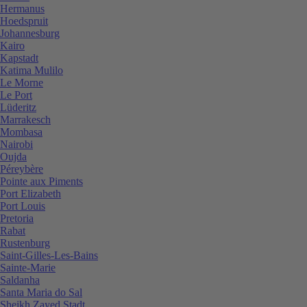
Hermanus
Hoedspruit
Johannesburg
Kairo
Kapstadt
Katima Mulilo
Le Morne
Le Port
Lüderitz
Marrakesch
Mombasa
Nairobi
Oujda
Péreybère
Pointe aux Piments
Port Elizabeth
Port Louis
Pretoria
Rabat
Rustenburg
Saint-Gilles-Les-Bains
Sainte-Marie
Saldanha
Santa Maria do Sal
Sheikh Zayed Stadt