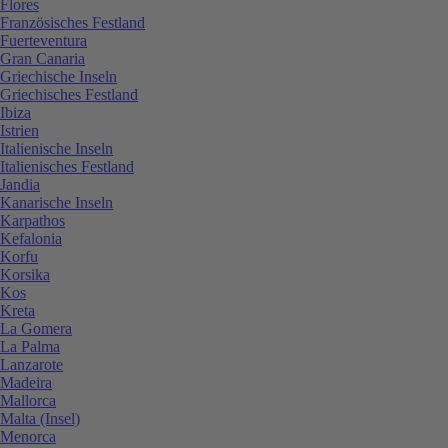
Flores
Französisches Festland
Fuerteventura
Gran Canaria
Griechische Inseln
Griechisches Festland
Ibiza
Istrien
Italienische Inseln
Italienisches Festland
Jandia
Kanarische Inseln
Karpathos
Kefalonia
Korfu
Korsika
Kos
Kreta
La Gomera
La Palma
Lanzarote
Madeira
Mallorca
Malta (Insel)
Menorca