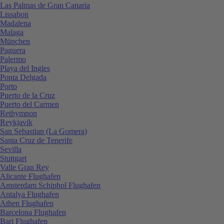
Las Palmas de Gran Canaria
Lissabon
Madalena
Malaga
München
Paguera
Palermo
Playa del Ingles
Ponta Delgada
Porto
Puerto de la Cruz
Puerto del Carmen
Rethymnon
Reykjavik
San Sebastian (La Gomera)
Santa Cruz de Tenerife
Sevilla
Stuttgart
Valle Gran Rey
Alicante Flughafen
Amsterdam Schiphol Flughafen
Antalya Flughafen
Athen Flughafen
Barcelona Flughafen
Bari Flughafen