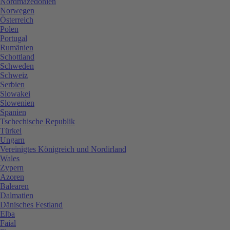
Nordmazedonien
Norwegen
Österreich
Polen
Portugal
Rumänien
Schottland
Schweden
Schweiz
Serbien
Slowakei
Slowenien
Spanien
Tschechische Republik
Türkei
Ungarn
Vereinigtes Königreich und Nordirland
Wales
Zypern
Azoren
Balearen
Dalmatien
Dänisches Festland
Elba
Faial