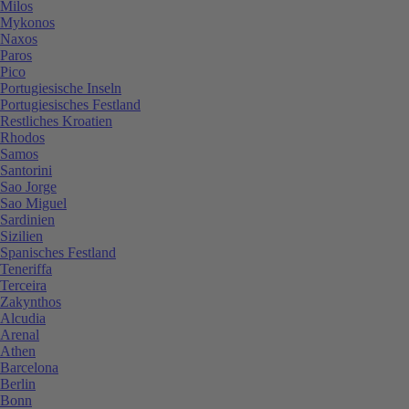
Milos
Mykonos
Naxos
Paros
Pico
Portugiesische Inseln
Portugiesisches Festland
Restliches Kroatien
Rhodos
Samos
Santorini
Sao Jorge
Sao Miguel
Sardinien
Sizilien
Spanisches Festland
Teneriffa
Terceira
Zakynthos
Alcudia
Arenal
Athen
Barcelona
Berlin
Bonn