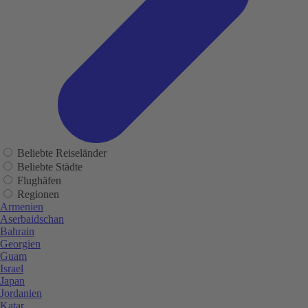
Beliebte Reiseländer
Beliebte Städte
Flughäfen
Regionen
Armenien
Aserbaidschan
Bahrain
Georgien
Guam
Israel
Japan
Jordanien
Katar