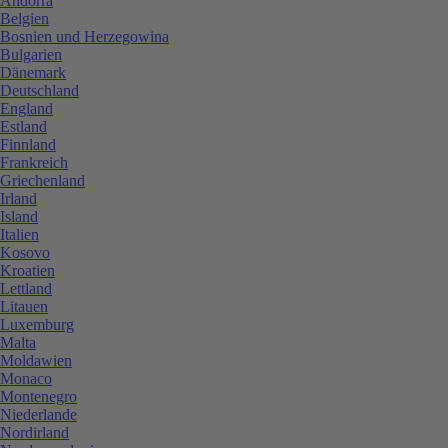
Andorra
Belgien
Bosnien und Herzegowina
Bulgarien
Dänemark
Deutschland
England
Estland
Finnland
Frankreich
Griechenland
Irland
Island
Italien
Kosovo
Kroatien
Lettland
Litauen
Luxemburg
Malta
Moldawien
Monaco
Montenegro
Niederlande
Nordirland