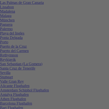
Las Palmas de Gran Canaria
Lissabon
Madalena
Malaga
München
Paguera
Palermo
Playa del Ingles
Ponta Delgada
Porto
Puerto de la Cruz
Puerto del Carmen
Rethymnon
Reykjavik
San Sebastian (La Gomera)
Santa Cruz de Tenerife
Sevilla
Stuttgart
Valle Gran Rey
Alicante Flughafen
Amsterdam Schiphol Flughafen
Antalya Flughafen
Athen Flughafen
Barcelona Flughafen
Bari Flughafen