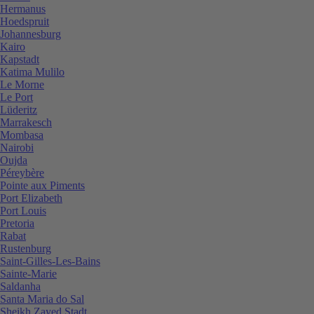
Hermanus
Hoedspruit
Johannesburg
Kairo
Kapstadt
Katima Mulilo
Le Morne
Le Port
Lüderitz
Marrakesch
Mombasa
Nairobi
Oujda
Péreybère
Pointe aux Piments
Port Elizabeth
Port Louis
Pretoria
Rabat
Rustenburg
Saint-Gilles-Les-Bains
Sainte-Marie
Saldanha
Santa Maria do Sal
Sheikh Zayed Stadt