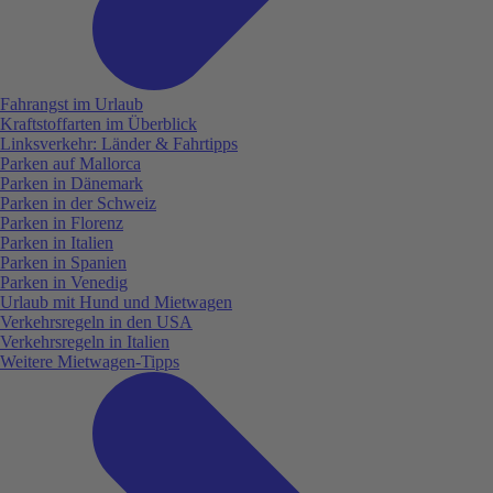
Fahrangst im Urlaub
Kraftstoffarten im Überblick
Linksverkehr: Länder & Fahrtipps
Parken auf Mallorca
Parken in Dänemark
Parken in der Schweiz
Parken in Florenz
Parken in Italien
Parken in Spanien
Parken in Venedig
Urlaub mit Hund und Mietwagen
Verkehrsregeln in den USA
Verkehrsregeln in Italien
Weitere Mietwagen-Tipps