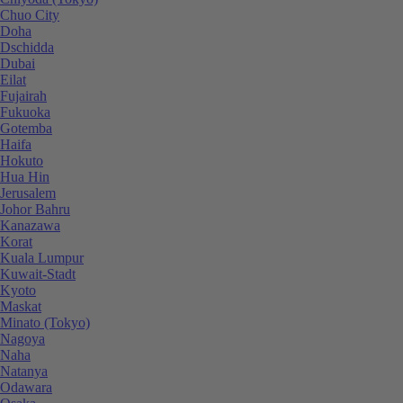
Chuo City
Doha
Dschidda
Dubai
Eilat
Fujairah
Fukuoka
Gotemba
Haifa
Hokuto
Hua Hin
Jerusalem
Johor Bahru
Kanazawa
Korat
Kuala Lumpur
Kuwait-Stadt
Kyoto
Maskat
Minato (Tokyo)
Nagoya
Naha
Natanya
Odawara