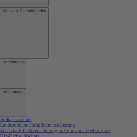
Karibik & Zentralamerika
Nordamerika
Südamerika
Vollkaskoschutz
Landesübliche Haftpflichtversicherung
Zusatzhaftpflichtversicherung in Höhe von 10 Mio. Euro
Kfz-Diebstahlschutz