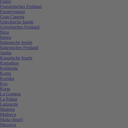
Flores
Französisches Festland
Fuerteventura
Gran Canaria
Griechische Inseln
Griechisches Festland
Ibiza
Istrien
Italienische Inseln
Italienisches Festland
Jandia
Kanarische Inseln
Karpathos
Kefalonia
Korfu
Korsika
Kos
Kreta
La Gomera
La Palma
Lanzarote
Madeira
Mallorca
Malta (Insel)
Menorca