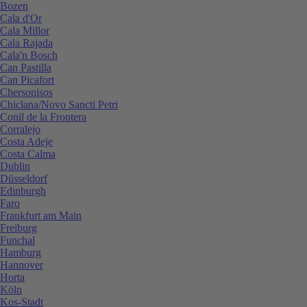
Bozen
Cala d'Or
Cala Millor
Cala Rajada
Cala'n Bosch
Can Pastilla
Can Picafort
Chersonisos
Chiclana/Novo Sancti Petri
Conil de la Frontera
Corralejo
Costa Adeje
Costa Calma
Dublin
Düsseldorf
Edinburgh
Faro
Frankfurt am Main
Freiburg
Funchal
Hamburg
Hannover
Horta
Köln
Kos-Stadt