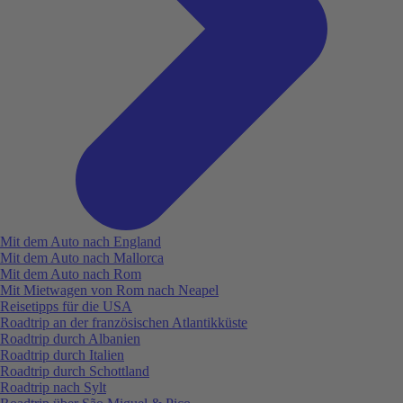
Mit dem Auto nach England
Mit dem Auto nach Mallorca
Mit dem Auto nach Rom
Mit Mietwagen von Rom nach Neapel
Reisetipps für die USA
Roadtrip an der französischen Atlantikküste
Roadtrip durch Albanien
Roadtrip durch Italien
Roadtrip durch Schottland
Roadtrip nach Sylt