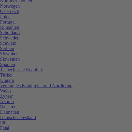
Nordmazedonien
Norwegen
Österreich
Polen
Portugal
Rumänien
Schottland
Schweden
Schweiz
Serbien
Slowakei
Slowenien
Spanien
Tschechische Republik
Türkei
Ungarn
Vereinigtes Königreich und Nordirland
Wales
Zypern
Azoren
Balearen
Dalmatien
Dänisches Festland
Elba
Faial