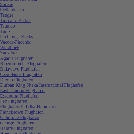
Sousse
Stellenbosch
Tanger
Trou aux Biches
Tsumeb
Tunis
Umhlanga Rocks
Vacoas-Phoenix
Windhoek
Zanzibar
Agadir Flughafen
Bloemfontein Flughafen
Bulawayo Flughafen
Casablanca Flughafen
Djerba Flughafen
Durban King Shaka International Flughafen
East London Flughafen
Essaouira Flughafen
Fez Flughafen
Flughafen Enfidha-Hammamet
Francistown Flughafen
Gaborone Flughafen
George Flughafen
Harare Flughafen
Hoedspruit Flughafen