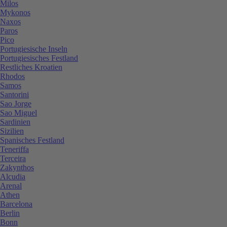
Milos
Mykonos
Naxos
Paros
Pico
Portugiesische Inseln
Portugiesisches Festland
Restliches Kroatien
Rhodos
Samos
Santorini
Sao Jorge
Sao Miguel
Sardinien
Sizilien
Spanisches Festland
Teneriffa
Terceira
Zakynthos
Alcudia
Arenal
Athen
Barcelona
Berlin
Bonn