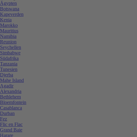
Ägypten
Botswana
Kapeverden
Kenia
Marokko
Mauritius
Namibia
Reunion
Seychellen
Simbabwe
Südafrika
Tanzania
Tunesien
Djerba
Mahe Island
Agadir
Alexandria
Bethlehem
Bloemfontein
Casablanca
Durban
Fez
Flic en Flac
Grand Baie
Harare