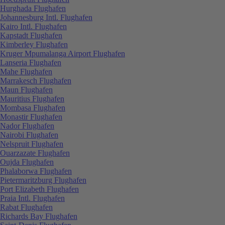
Hurghada Flughafen
Johannesburg Intl. Flughafen
Kairo Intl. Flughafen
Kapstadt Flughafen
Kimberley Flughafen
Kruger Mpumalanga Airport Flughafen
Lanseria Flughafen
Mahe Flughafen
Marrakesch Flughafen
Maun Flughafen
Mauritius Flughafen
Mombasa Flughafen
Monastir Flughafen
Nador Flughafen
Nairobi Flughafen
Nelspruit Flughafen
Ouarzazate Flughafen
Oujda Flughafen
Phalaborwa Flughafen
Pietermaritzburg Flughafen
Port Elizabeth Flughafen
Praia Intl. Flughafen
Rabat Flughafen
Richards Bay Flughafen