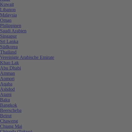
Kuwait
Libanon
Malaysia
Oman
Philippinen
Saudi Arabien
Singapur
Sri Lanka
Südkorea
Thailand
Vereinigte Arabische Emirate
Khao Lak
Abu Dhabi
Amman
Aomori
Aqaba
Ashdod
Atami
Baku
Bangkok
Beerscheba
Beirut
Chaweng
Chiang Mai
Chiyoda (Tokyo)