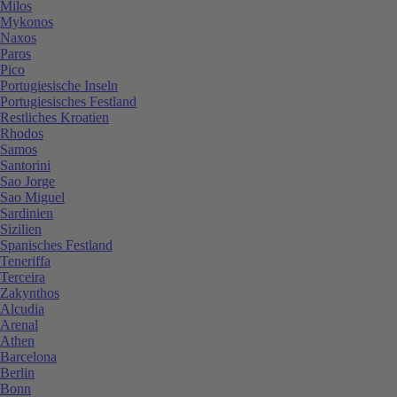
Milos
Mykonos
Naxos
Paros
Pico
Portugiesische Inseln
Portugiesisches Festland
Restliches Kroatien
Rhodos
Samos
Santorini
Sao Jorge
Sao Miguel
Sardinien
Sizilien
Spanisches Festland
Teneriffa
Terceira
Zakynthos
Alcudia
Arenal
Athen
Barcelona
Berlin
Bonn