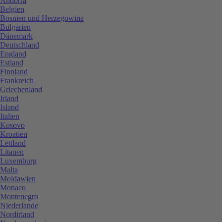
Andorra
Belgien
Bosnien und Herzegowina
Bulgarien
Dänemark
Deutschland
England
Estland
Finnland
Frankreich
Griechenland
Irland
Island
Italien
Kosovo
Kroatien
Lettland
Litauen
Luxemburg
Malta
Moldawien
Monaco
Montenegro
Niederlande
Nordirland