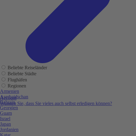
Beliebte Reiseländer
Beliebte Städte
Flughäfen
Regionen
Armenien
Aserbaidschan
Account
Bahrain
Wussten Sie, dass Sie vieles auch selbst erledigen können?
Georgien
Guam
Israel
Japan
Jordanien
Katar