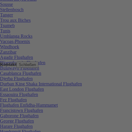
Sousse
Stellenbosch
Tanger
Trou aux Biches
Tsumeb
Tunis
Umhlanga Rocks
Vacoas-Phoenix
Windhoek
Zanzibar
Agadir Flughafen
Bloemfontein Flughafen
Kontakt
Schließen
Bulawayo Flughafen
Casablanca Flughafen
Djerba Flughafen
Durban King Shaka International Flughafen
East London Flughafen
Essaouira Flughafen
Fez Flughafen
Flughafen Enfidha-Hammamet
Francistown Flughafen
Gaborone Flughafen
George Flughafen
Harare Flughafen
Hoedspruit Flughafen