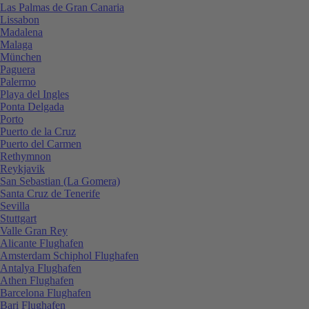
Las Palmas de Gran Canaria
Lissabon
Madalena
Malaga
München
Paguera
Palermo
Playa del Ingles
Ponta Delgada
Porto
Puerto de la Cruz
Puerto del Carmen
Rethymnon
Reykjavik
San Sebastian (La Gomera)
Santa Cruz de Tenerife
Sevilla
Stuttgart
Valle Gran Rey
Alicante Flughafen
Amsterdam Schiphol Flughafen
Antalya Flughafen
Athen Flughafen
Barcelona Flughafen
Bari Flughafen