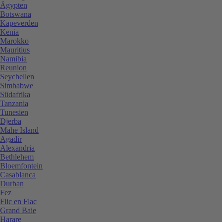
Ägypten
Botswana
Kapeverden
Kenia
Marokko
Mauritius
Namibia
Reunion
Seychellen
Simbabwe
Südafrika
Tanzania
Tunesien
Djerba
Mahe Island
Agadir
Alexandria
Bethlehem
Bloemfontein
Casablanca
Durban
Fez
Flic en Flac
Grand Baie
Harare