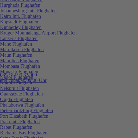
Hurghada Flughafen
Johannesburg Intl. Flughafen
Kairo Intl. Flughafen
Kapstadt Flughafen
Kimberley Flughafen
Kruger Mpumalanga Airport Flughafen
Lanseria Flughafen
Mahe Flughafen
Marrakesch Flughafen
Maun Flughafen
Mauritius Flughafen
Mombasa Flughafen
Monastir Flughafen
089 / 82 99 33 900
Nador Flughafen
erreichbar ab 09:00 Uhr
Nairobi Flughafen
Nelspruit Flughafen
Ouarzazate Flughafen
Oujda Flughafen
Phalaborwa Flughafen
Pietermaritzburg Flughafen
Port Elizabeth Flughafen
Praia Intl. Flughafen
Rabat Flughafen
Richards Bay Flughafen