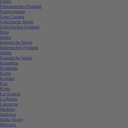
Flores
Französisches Festland
Fuerteventura
Gran Canaria
Griechische Inseln
Griechisches Festland
Ibiza
Istrien
Italienische Inseln
Italienisches Festland
Jandia
Kanarische Inseln
Karpathos
Kefalonia
Korfu
Korsika
Kos
Kreta
La Gomera
La Palma
Lanzarote
Madeira
Mallorca
Malta (Insel)
Menorca