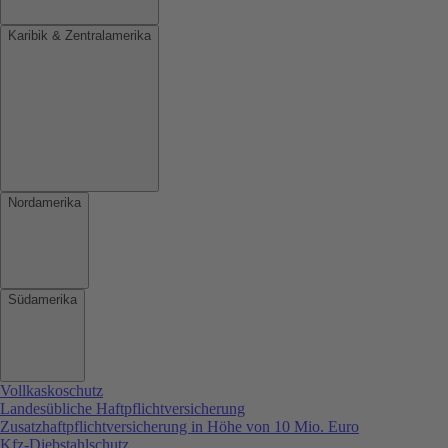
Karibik & Zentralamerika
Nordamerika
Südamerika
Vollkaskoschutz
Landesübliche Haftpflichtversicherung
Zusatzhaftpflichtversicherung in Höhe von 10 Mio. Euro
Kfz-Diebstahlschutz