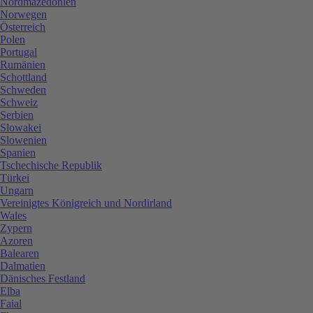
Nordmazedonien
Norwegen
Österreich
Polen
Portugal
Rumänien
Schottland
Schweden
Schweiz
Serbien
Slowakei
Slowenien
Spanien
Tschechische Republik
Türkei
Ungarn
Vereinigtes Königreich und Nordirland
Wales
Zypern
Azoren
Balearen
Dalmatien
Dänisches Festland
Elba
Faial