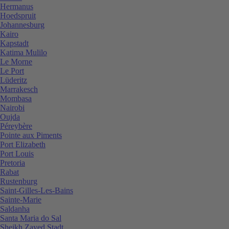
Hermanus
Hoedspruit
Johannesburg
Kairo
Kapstadt
Katima Mulilo
Le Morne
Le Port
Lüderitz
Marrakesch
Mombasa
Nairobi
Oujda
Péreybère
Pointe aux Piments
Port Elizabeth
Port Louis
Pretoria
Rabat
Rustenburg
Saint-Gilles-Les-Bains
Sainte-Marie
Saldanha
Santa Maria do Sal
Sheikh Zayed Stadt