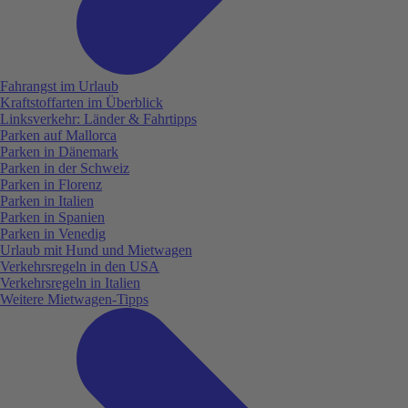
Fahrangst im Urlaub
Kraftstoffarten im Überblick
Linksverkehr: Länder & Fahrtipps
Parken auf Mallorca
Parken in Dänemark
Parken in der Schweiz
Parken in Florenz
Parken in Italien
Parken in Spanien
Parken in Venedig
Urlaub mit Hund und Mietwagen
Verkehrsregeln in den USA
Verkehrsregeln in Italien
Weitere Mietwagen-Tipps