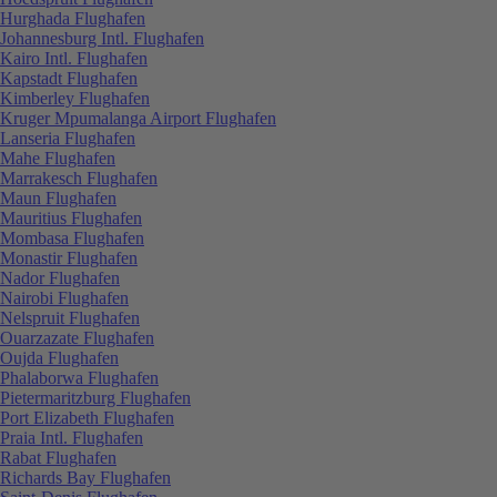
Hurghada Flughafen
Johannesburg Intl. Flughafen
Kairo Intl. Flughafen
Kapstadt Flughafen
Kimberley Flughafen
Kruger Mpumalanga Airport Flughafen
Lanseria Flughafen
Mahe Flughafen
Marrakesch Flughafen
Maun Flughafen
Mauritius Flughafen
Mombasa Flughafen
Monastir Flughafen
Nador Flughafen
Nairobi Flughafen
Nelspruit Flughafen
Ouarzazate Flughafen
Oujda Flughafen
Phalaborwa Flughafen
Pietermaritzburg Flughafen
Port Elizabeth Flughafen
Praia Intl. Flughafen
Rabat Flughafen
Richards Bay Flughafen