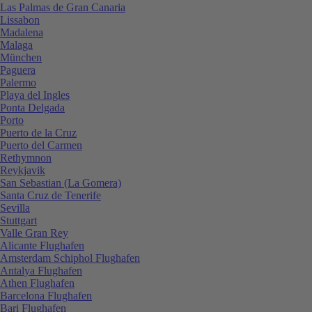
Las Palmas de Gran Canaria
Lissabon
Madalena
Malaga
München
Paguera
Palermo
Playa del Ingles
Ponta Delgada
Porto
Puerto de la Cruz
Puerto del Carmen
Rethymnon
Reykjavik
San Sebastian (La Gomera)
Santa Cruz de Tenerife
Sevilla
Stuttgart
Valle Gran Rey
Alicante Flughafen
Amsterdam Schiphol Flughafen
Antalya Flughafen
Athen Flughafen
Barcelona Flughafen
Bari Flughafen