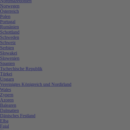
Nordmazedonien
Norwegen
Österreich
Polen
Portugal
Rumänien
Schottland
Schweden
Schweiz
Serbien
Slowakei
Slowenien
Spanien
Tschechische Republik
Türkei
Ungarn
Vereinigtes Königreich und Nordirland
Wales
Zypern
Azoren
Balearen
Dalmatien
Dänisches Festland
Elba
Faial