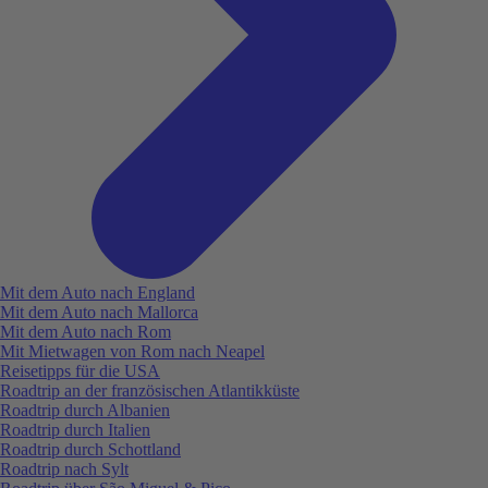
Mit dem Auto nach England
Mit dem Auto nach Mallorca
Mit dem Auto nach Rom
Mit Mietwagen von Rom nach Neapel
Reisetipps für die USA
Roadtrip an der französischen Atlantikküste
Roadtrip durch Albanien
Roadtrip durch Italien
Roadtrip durch Schottland
Roadtrip nach Sylt