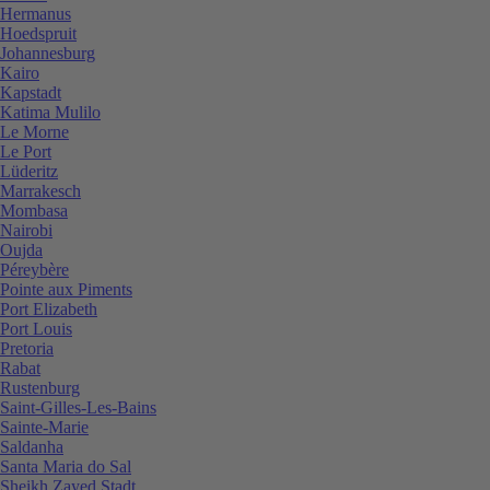
Hermanus
Hoedspruit
Johannesburg
Kairo
Kapstadt
Katima Mulilo
Le Morne
Le Port
Lüderitz
Marrakesch
Mombasa
Nairobi
Oujda
Péreybère
Pointe aux Piments
Port Elizabeth
Port Louis
Pretoria
Rabat
Rustenburg
Saint-Gilles-Les-Bains
Sainte-Marie
Saldanha
Santa Maria do Sal
Sheikh Zayed Stadt