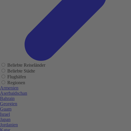
Beliebte Reiseländer
Beliebte Städte
Flughäfen
Regionen
Armenien
Aserbaidschan
Bahrain
Georgien
Guam
Israel
Japan
Jordanien
Katar