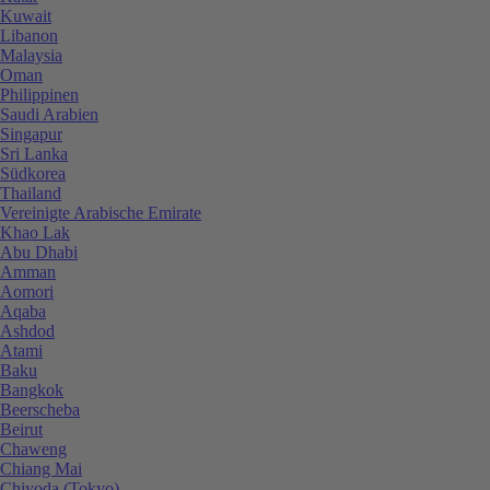
Kuwait
Libanon
Malaysia
Oman
Philippinen
Saudi Arabien
Singapur
Sri Lanka
Südkorea
Thailand
Vereinigte Arabische Emirate
Khao Lak
Abu Dhabi
Amman
Aomori
Aqaba
Ashdod
Atami
Baku
Bangkok
Beerscheba
Beirut
Chaweng
Chiang Mai
Chiyoda (Tokyo)