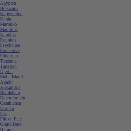
Ägypten
Botswana
Kapeverden
Kenia
Marokko
Mauritius
Namibia
Reunion
Seychellen
Simbabwe
Südafrika
Tanzania
Tunesien
Djerba
Mahe Island
Agadir
Alexandria
Bethlehem
Bloemfontein
Casablanca
Durban
Fez
Flic en Flac
Grand Baie
Harare