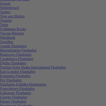
Sousse
Stellenbosch
Tanger
Trou aux Biches
Tsumeb
Tunis
Umhlanga Rocks
Vacoas-Phoenix
Windhoek
Zanzibar
Agadir Flughafen
Bloemfontein Flughafen
Bulawayo Flughafen
Casablanca Flughafen
Djerba Flughafen
Durban King Shaka International Flughafen
East London Flughafen
Essaouira Flughafen
Fez Flughafen
Flughafen Enfidha-Hammamet
Francistown Flughafen
Gaborone Flughafen
George Flughafen
Harare Flughafen
Hoedspruit Flughafen