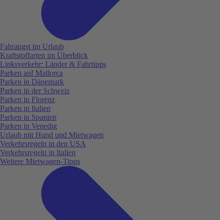
Fahrangst im Urlaub
Kraftstoffarten im Überblick
Linksverkehr: Länder & Fahrtipps
Parken auf Mallorca
Parken in Dänemark
Parken in der Schweiz
Parken in Florenz
Parken in Italien
Parken in Spanien
Parken in Venedig
Urlaub mit Hund und Mietwagen
Verkehrsregeln in den USA
Verkehrsregeln in Italien
Weitere Mietwagen-Tipps