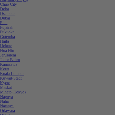
Chuo City
Doha
Dschidda
Dubai
Eilat
Fujairah
Fukuoka
Gotemba
Haifa
Hokuto
Hua Hin
Jerusalem
Johor Bahru
Kanazawa
Korat
Kuala Lumpur
Kuwait-Stadt
Kyoto
Maskat
Minato (Tokyo)
Nagoya
Naha
Natanya
Odawara