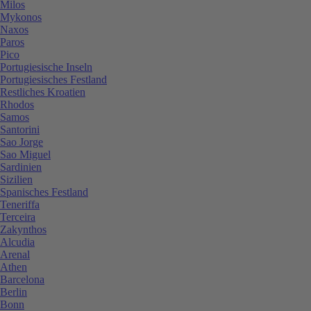
Milos
Mykonos
Naxos
Paros
Pico
Portugiesische Inseln
Portugiesisches Festland
Restliches Kroatien
Rhodos
Samos
Santorini
Sao Jorge
Sao Miguel
Sardinien
Sizilien
Spanisches Festland
Teneriffa
Terceira
Zakynthos
Alcudia
Arenal
Athen
Barcelona
Berlin
Bonn