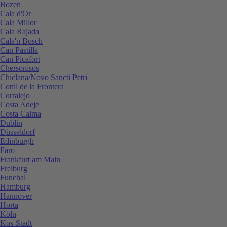
Bozen
Cala d'Or
Cala Millor
Cala Rajada
Cala'n Bosch
Can Pastilla
Can Picafort
Chersonisos
Chiclana/Novo Sancti Petri
Conil de la Frontera
Corralejo
Costa Adeje
Costa Calma
Dublin
Düsseldorf
Edinburgh
Faro
Frankfurt am Main
Freiburg
Funchal
Hamburg
Hannover
Horta
Köln
Kos-Stadt