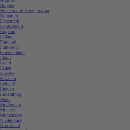
Andorra
Belgien
Bosnien und Herzegowina
Bulgarien
Dänemark
Deutschland
England
Estland
Finnland
Frankreich
Griechenland
Irland
Island
Italien
Kosovo
Kroatien
Lettland
Litauen
Luxemburg
Malta
Moldawien
Monaco
Montenegro
Niederlande
Nordirland