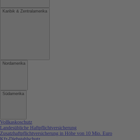
Karibik & Zentralamerika
Nordamerika
Südamerika
Vollkaskoschutz
Landesübliche Haftpflichtversicherung
Zusatzhaftpflichtversicherung in Höhe von 10 Mio. Euro
Kfz-Diebstahlschutz