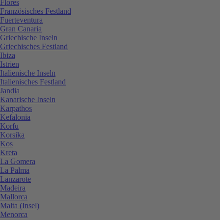
Flores
Französisches Festland
Fuerteventura
Gran Canaria
Griechische Inseln
Griechisches Festland
Ibiza
Istrien
Italienische Inseln
Italienisches Festland
Jandia
Kanarische Inseln
Karpathos
Kefalonia
Korfu
Korsika
Kos
Kreta
La Gomera
La Palma
Lanzarote
Madeira
Mallorca
Malta (Insel)
Menorca