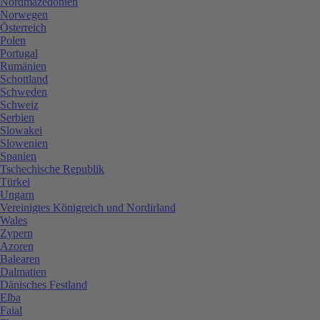
Nordmazedonien
Norwegen
Österreich
Polen
Portugal
Rumänien
Schottland
Schweden
Schweiz
Serbien
Slowakei
Slowenien
Spanien
Tschechische Republik
Türkei
Ungarn
Vereinigtes Königreich und Nordirland
Wales
Zypern
Azoren
Balearen
Dalmatien
Dänisches Festland
Elba
Faial