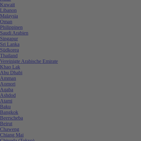
Kuwait
Libanon
Malaysia
Oman
Philippinen
Saudi Arabien
Singapur
Sri Lanka
Südkorea
Thailand
Vereinigte Arabische Emirate
Khao Lak
Abu Dhabi
Amman
Aomori
Aqaba
Ashdod
Atami
Baku
Bangkok
Beerscheba
Beirut
Chaweng
Chiang Mai
Chiyoda (Tokyo)