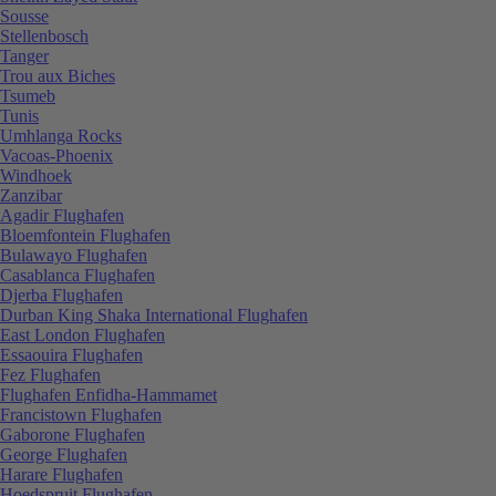
Sousse
Stellenbosch
Tanger
Trou aux Biches
Tsumeb
Tunis
Umhlanga Rocks
Vacoas-Phoenix
Windhoek
Zanzibar
Agadir Flughafen
Bloemfontein Flughafen
Bulawayo Flughafen
Casablanca Flughafen
Djerba Flughafen
Durban King Shaka International Flughafen
East London Flughafen
Essaouira Flughafen
Fez Flughafen
Flughafen Enfidha-Hammamet
Francistown Flughafen
Gaborone Flughafen
George Flughafen
Harare Flughafen
Hoedspruit Flughafen