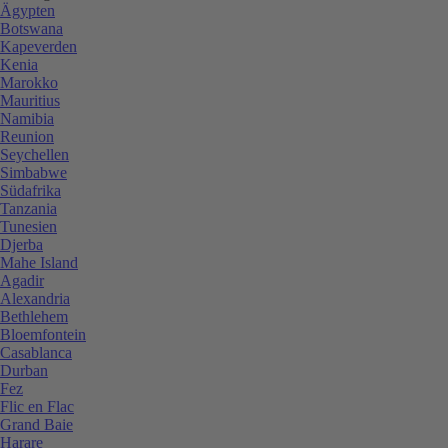
Ägypten
Botswana
Kapeverden
Kenia
Marokko
Mauritius
Namibia
Reunion
Seychellen
Simbabwe
Südafrika
Tanzania
Tunesien
Djerba
Mahe Island
Agadir
Alexandria
Bethlehem
Bloemfontein
Casablanca
Durban
Fez
Flic en Flac
Grand Baie
Harare