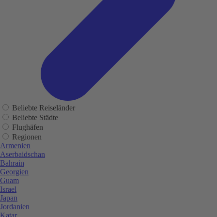
Beliebte Reiseländer
Beliebte Städte
Flughäfen
Regionen
Armenien
Aserbaidschan
Bahrain
Georgien
Guam
Israel
Japan
Jordanien
Katar