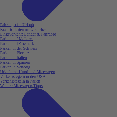
Fahrangst im Urlaub
Kraftstoffarten im Überblick
Linksverkehr: Länder & Fahrtipps
Parken auf Mallorca
Parken in Dänemark
Parken in der Schweiz
Parken in Florenz
Parken in Italien
Parken in Spanien
Parken in Venedig
Urlaub mit Hund und Mietwagen
Verkehrsregeln in den USA
Verkehrsregeln in Italien
Weitere Mietwagen-Tipps