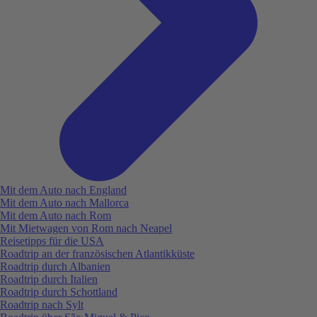
Mit dem Auto nach England
Mit dem Auto nach Mallorca
Mit dem Auto nach Rom
Mit Mietwagen von Rom nach Neapel
Reisetipps für die USA
Roadtrip an der französischen Atlantikküste
Roadtrip durch Albanien
Roadtrip durch Italien
Roadtrip durch Schottland
Roadtrip nach Sylt