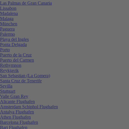
Las Palmas de Gran Canaria
Lissabon
Madalena
Malaga
München
Paguera
Palermo
Playa del Ingles
Ponta Delgada
Porto
Puerto de la Cruz
Puerto del Carmen
Rethymnon
Reykjavik
San Sebastian (La Gomera)
Santa Cruz de Tenerife
Sevilla
Stuttgart
Valle Gran Rey
Alicante Flughafen
Amsterdam Schiphol Flughafen
Antalya Flughafen
Athen Flughafen
Barcelona Flughafen
Bari Flughafen