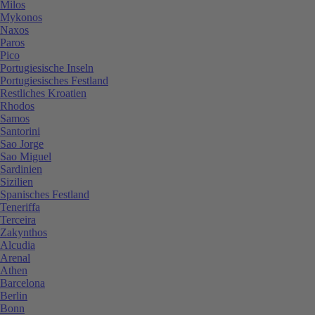
Milos
Mykonos
Naxos
Paros
Pico
Portugiesische Inseln
Portugiesisches Festland
Restliches Kroatien
Rhodos
Samos
Santorini
Sao Jorge
Sao Miguel
Sardinien
Sizilien
Spanisches Festland
Teneriffa
Terceira
Zakynthos
Alcudia
Arenal
Athen
Barcelona
Berlin
Bonn