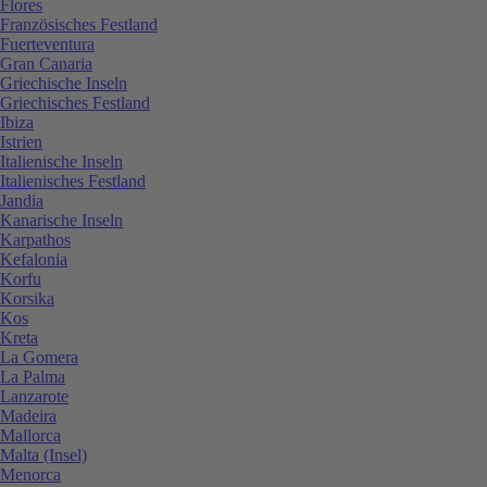
Flores
Französisches Festland
Fuerteventura
Gran Canaria
Griechische Inseln
Griechisches Festland
Ibiza
Istrien
Italienische Inseln
Italienisches Festland
Jandia
Kanarische Inseln
Karpathos
Kefalonia
Korfu
Korsika
Kos
Kreta
La Gomera
La Palma
Lanzarote
Madeira
Mallorca
Malta (Insel)
Menorca