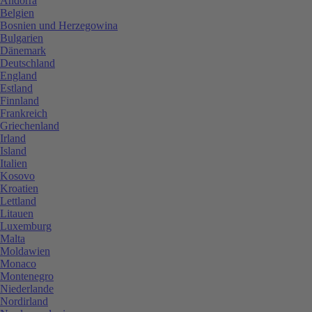
Andorra
Belgien
Bosnien und Herzegowina
Bulgarien
Dänemark
Deutschland
England
Estland
Finnland
Frankreich
Griechenland
Irland
Island
Italien
Kosovo
Kroatien
Lettland
Litauen
Luxemburg
Malta
Moldawien
Monaco
Montenegro
Niederlande
Nordirland