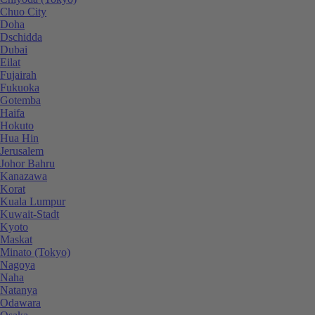
Chuo City
Doha
Dschidda
Dubai
Eilat
Fujairah
Fukuoka
Gotemba
Haifa
Hokuto
Hua Hin
Jerusalem
Johor Bahru
Kanazawa
Korat
Kuala Lumpur
Kuwait-Stadt
Kyoto
Maskat
Minato (Tokyo)
Nagoya
Naha
Natanya
Odawara