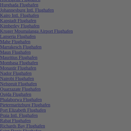
Hurghada Flughafen
Johannesburg Intl. Flughafen
Kairo Intl. Flughafen
Kapstadt Flughafen
Kimberley Flughafen
Kruger Mpumalanga Airport Flughafen
Lanseria Flughafen
Mahe Flughafen
Marrakesch Flughafen
Maun Flughafen
Mauritius Flughafen
Mombasa Flughafen
Monastir Flughafen
Nador Flughafen
Nairobi Flughafen
Nelspruit Flughafen
Ouarzazate Flughafen
Oujda Flughafen
Phalaborwa Flughafen
Pietermaritzburg Flughafen
Port Elizabeth Flughafen
Praia Intl. Flughafen
Rabat Flughafen
Richards Bay Flughafen