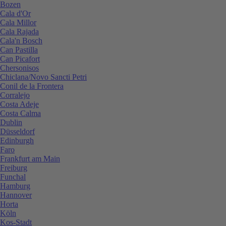
Bozen
Cala d'Or
Cala Millor
Cala Rajada
Cala'n Bosch
Can Pastilla
Can Picafort
Chersonisos
Chiclana/Novo Sancti Petri
Conil de la Frontera
Corralejo
Costa Adeje
Costa Calma
Dublin
Düsseldorf
Edinburgh
Faro
Frankfurt am Main
Freiburg
Funchal
Hamburg
Hannover
Horta
Köln
Kos-Stadt