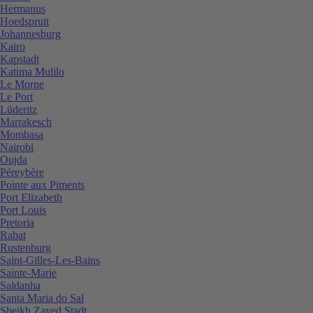
Hermanus
Hoedspruit
Johannesburg
Kairo
Kapstadt
Katima Mulilo
Le Morne
Le Port
Lüderitz
Marrakesch
Mombasa
Nairobi
Oujda
Péreybère
Pointe aux Piments
Port Elizabeth
Port Louis
Pretoria
Rabat
Rustenburg
Saint-Gilles-Les-Bains
Sainte-Marie
Saldanha
Santa Maria do Sal
Sheikh Zayed Stadt