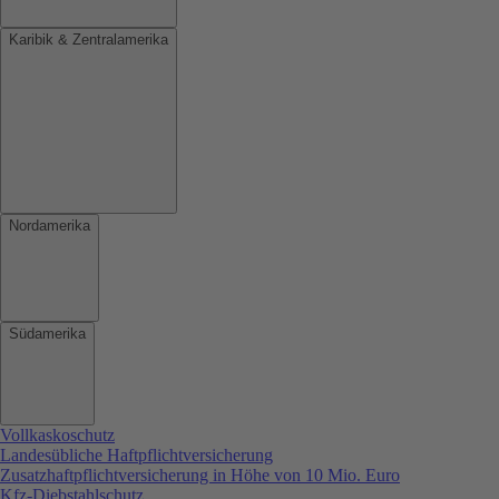
Karibik & Zentralamerika
Nordamerika
Südamerika
Vollkaskoschutz
Landesübliche Haftpflichtversicherung
Zusatzhaftpflichtversicherung in Höhe von 10 Mio. Euro
Kfz-Diebstahlschutz