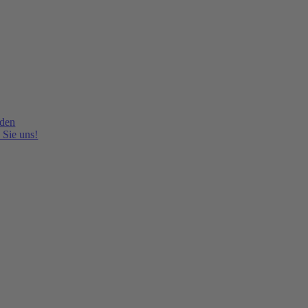
lden
 Sie uns!