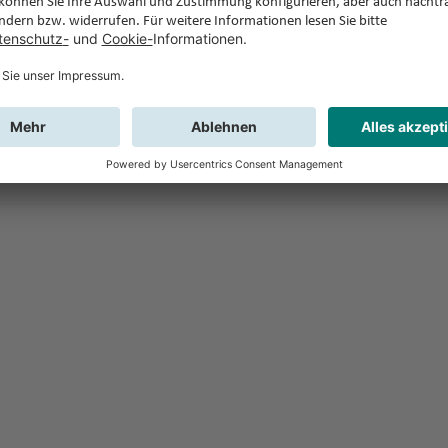
Feedback
Sie haben Fr
Buchung?