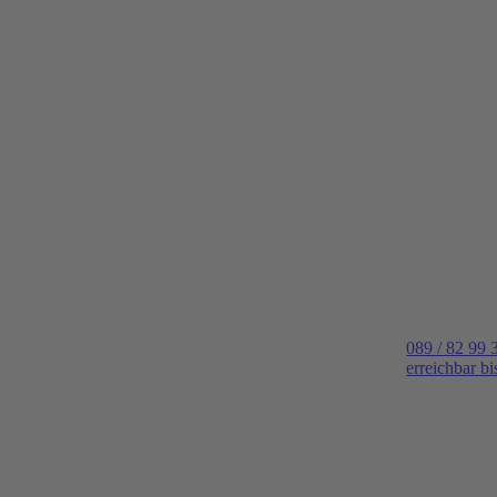
089 / 82 99 
erreichbar b