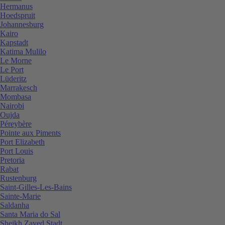
Hermanus
Hoedspruit
Johannesburg
Kairo
Kapstadt
Katima Mulilo
Le Morne
Le Port
Lüderitz
Marrakesch
Mombasa
Nairobi
Oujda
Péreybère
Pointe aux Piments
Port Elizabeth
Port Louis
Pretoria
Rabat
Rustenburg
Saint-Gilles-Les-Bains
Sainte-Marie
Saldanha
Santa Maria do Sal
Sheikh Zayed Stadt