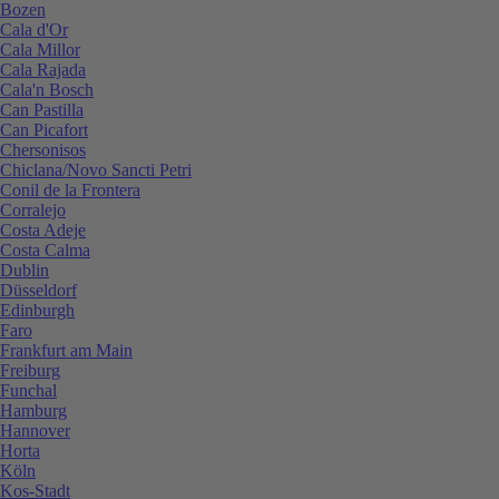
Bozen
Cala d'Or
Cala Millor
Cala Rajada
Cala'n Bosch
Can Pastilla
Can Picafort
Chersonisos
Chiclana/Novo Sancti Petri
Conil de la Frontera
Corralejo
Costa Adeje
Costa Calma
Dublin
Düsseldorf
Edinburgh
Faro
Frankfurt am Main
Freiburg
Funchal
Hamburg
Hannover
Horta
Köln
Kos-Stadt