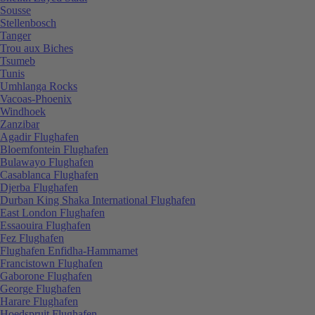
Sousse
Stellenbosch
Tanger
Trou aux Biches
Tsumeb
Tunis
Umhlanga Rocks
Vacoas-Phoenix
Windhoek
Zanzibar
Agadir Flughafen
Bloemfontein Flughafen
Bulawayo Flughafen
Casablanca Flughafen
Djerba Flughafen
Durban King Shaka International Flughafen
East London Flughafen
Essaouira Flughafen
Fez Flughafen
Flughafen Enfidha-Hammamet
Francistown Flughafen
Gaborone Flughafen
George Flughafen
Harare Flughafen
Hoedspruit Flughafen