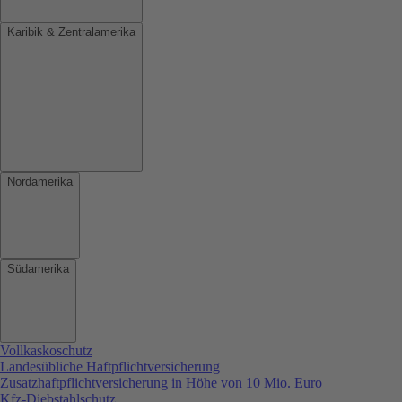
Karibik & Zentralamerika
Nordamerika
Südamerika
Vollkaskoschutz
Landesübliche Haftpflichtversicherung
Zusatzhaftpflichtversicherung in Höhe von 10 Mio. Euro
Kfz-Diebstahlschutz