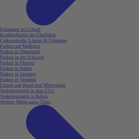
Fahrangst im Urlaub
Kraftstoffarten im Überblick
Linksverkehr: Länder & Fahrtipps
Parken auf Mallorca
Parken in Dänemark
Parken in der Schweiz
Parken in Florenz
Parken in Italien
Parken in Spanien
Parken in Venedig
Urlaub mit Hund und Mietwagen
Verkehrsregeln in den USA
Verkehrsregeln in Italien
Weitere Mietwagen-Tipps