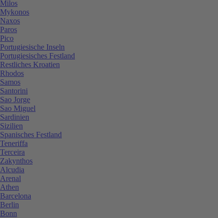
Milos
Mykonos
Naxos
Paros
Pico
Portugiesische Inseln
Portugiesisches Festland
Restliches Kroatien
Rhodos
Samos
Santorini
Sao Jorge
Sao Miguel
Sardinien
Sizilien
Spanisches Festland
Teneriffa
Terceira
Zakynthos
Alcudia
Arenal
Athen
Barcelona
Berlin
Bonn