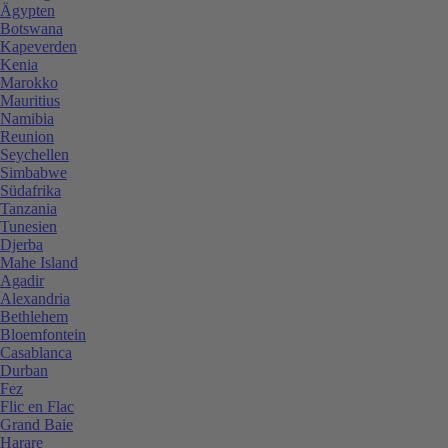
Ägypten
Botswana
Kapeverden
Kenia
Marokko
Mauritius
Namibia
Reunion
Seychellen
Simbabwe
Südafrika
Tanzania
Tunesien
Djerba
Mahe Island
Agadir
Alexandria
Bethlehem
Bloemfontein
Casablanca
Durban
Fez
Flic en Flac
Grand Baie
Harare