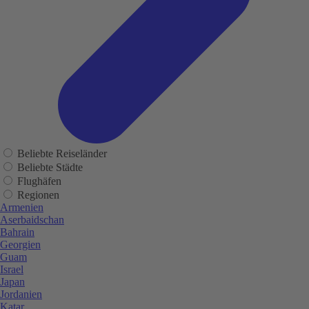
Beliebte Reiseländer
Beliebte Städte
Flughäfen
Regionen
Armenien
Aserbaidschan
Bahrain
Georgien
Guam
Israel
Japan
Jordanien
Katar