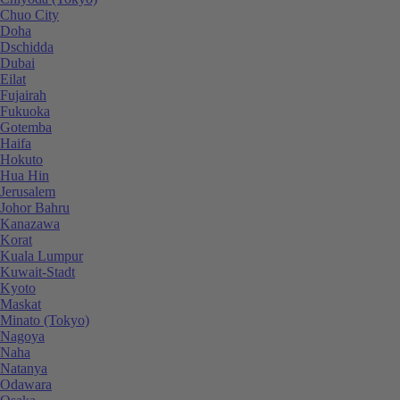
Chuo City
Doha
Dschidda
Dubai
Eilat
Fujairah
Fukuoka
Gotemba
Haifa
Hokuto
Hua Hin
Jerusalem
Johor Bahru
Kanazawa
Korat
Kuala Lumpur
Kuwait-Stadt
Kyoto
Maskat
Minato (Tokyo)
Nagoya
Naha
Natanya
Odawara