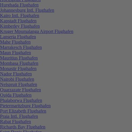
Hurghada Flughafen
Johannesburg Intl. Flughafen
Kairo Intl. Flughafen
Kapstadt Flughafen
Kimberley Flughafen
Kruger Mpumalanga Airport Flughafen
Lanseria Flughafen
Mahe Flughafen
Marrakesch Flughafen
Maun Flughafen
Mauritius Flughafen
Mombasa Flughafen
Monastir Flughafen
Nador Flughafen
Nairobi Flughafen
Nelspruit Flughafen
Ouarzazate Flughafen
Oujda Flughafen
Phalaborwa Flughafen
Pietermaritzburg Flughafen
Port Elizabeth Flughafen
Praia Intl. Flughafen
Rabat Flughafen
Richards Bay Flughafen