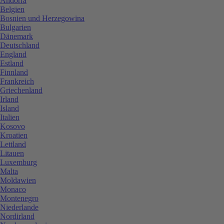
Andorra
Belgien
Bosnien und Herzegowina
Bulgarien
Dänemark
Deutschland
England
Estland
Finnland
Frankreich
Griechenland
Irland
Island
Italien
Kosovo
Kroatien
Lettland
Litauen
Luxemburg
Malta
Moldawien
Monaco
Montenegro
Niederlande
Nordirland