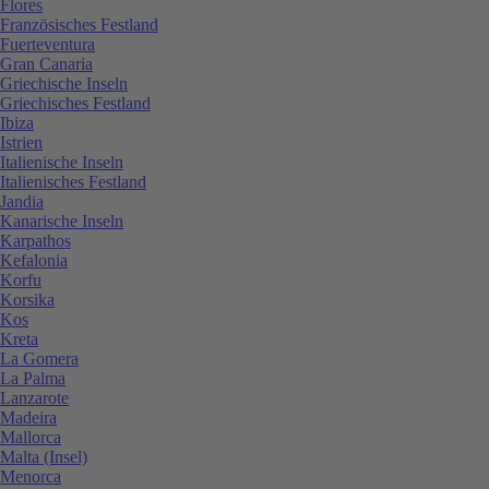
Flores
Französisches Festland
Fuerteventura
Gran Canaria
Griechische Inseln
Griechisches Festland
Ibiza
Istrien
Italienische Inseln
Italienisches Festland
Jandia
Kanarische Inseln
Karpathos
Kefalonia
Korfu
Korsika
Kos
Kreta
La Gomera
La Palma
Lanzarote
Madeira
Mallorca
Malta (Insel)
Menorca