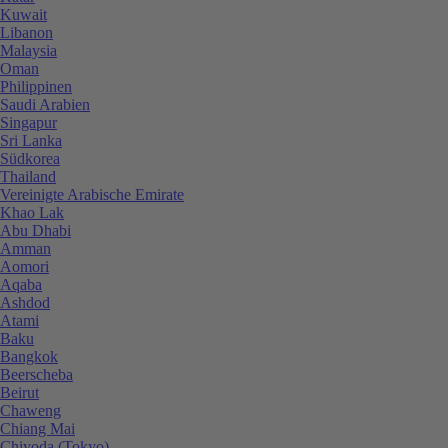
Kuwait
Libanon
Malaysia
Oman
Philippinen
Saudi Arabien
Singapur
Sri Lanka
Südkorea
Thailand
Vereinigte Arabische Emirate
Khao Lak
Abu Dhabi
Amman
Aomori
Aqaba
Ashdod
Atami
Baku
Bangkok
Beerscheba
Beirut
Chaweng
Chiang Mai
Chiyoda (Tokyo)