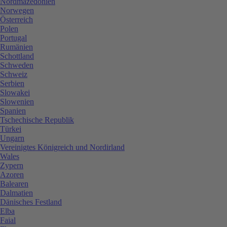
Nordmazedonien
Norwegen
Österreich
Polen
Portugal
Rumänien
Schottland
Schweden
Schweiz
Serbien
Slowakei
Slowenien
Spanien
Tschechische Republik
Türkei
Ungarn
Vereinigtes Königreich und Nordirland
Wales
Zypern
Azoren
Balearen
Dalmatien
Dänisches Festland
Elba
Faial