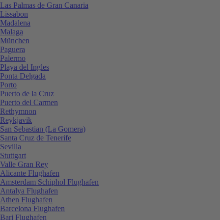
Las Palmas de Gran Canaria
Lissabon
Madalena
Malaga
München
Paguera
Palermo
Playa del Ingles
Ponta Delgada
Porto
Puerto de la Cruz
Puerto del Carmen
Rethymnon
Reykjavik
San Sebastian (La Gomera)
Santa Cruz de Tenerife
Sevilla
Stuttgart
Valle Gran Rey
Alicante Flughafen
Amsterdam Schiphol Flughafen
Antalya Flughafen
Athen Flughafen
Barcelona Flughafen
Bari Flughafen