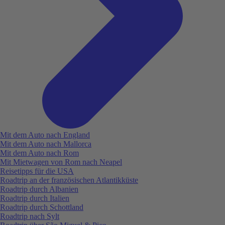
Mit dem Auto nach England
Mit dem Auto nach Mallorca
Mit dem Auto nach Rom
Mit Mietwagen von Rom nach Neapel
Reisetipps für die USA
Roadtrip an der französischen Atlantikküste
Roadtrip durch Albanien
Roadtrip durch Italien
Roadtrip durch Schottland
Roadtrip nach Sylt