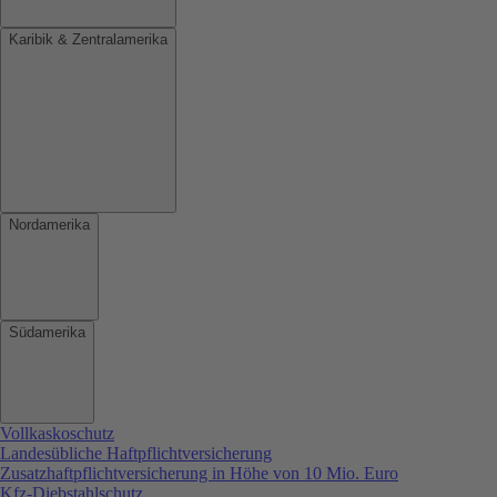
Karibik & Zentralamerika
Nordamerika
Südamerika
Vollkaskoschutz
Landesübliche Haftpflichtversicherung
Zusatzhaftpflichtversicherung in Höhe von 10 Mio. Euro
Kfz-Diebstahlschutz