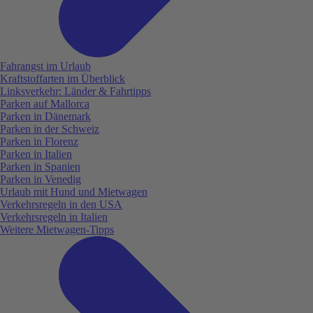
Fahrangst im Urlaub
Kraftstoffarten im Überblick
Linksverkehr: Länder & Fahrtipps
Parken auf Mallorca
Parken in Dänemark
Parken in der Schweiz
Parken in Florenz
Parken in Italien
Parken in Spanien
Parken in Venedig
Urlaub mit Hund und Mietwagen
Verkehrsregeln in den USA
Verkehrsregeln in Italien
Weitere Mietwagen-Tipps