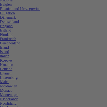
Andorra
Belgien
Bosnien und Herzegowina
Bulgarien
Dänemark
Deutschland
England
Estland
Finnland
Frankreich
Griechenland
Irland
Island
Italien
Kosovo
Kroatien
Lettland
Litauen
Luxemburg
Malta
Moldawien
Monaco
Montenegro
Niederlande
Nordirland