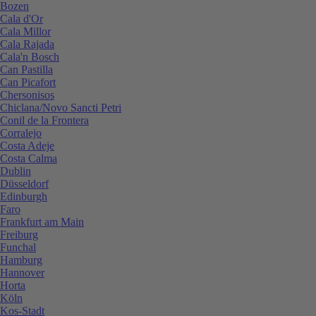
Bozen
Cala d'Or
Cala Millor
Cala Rajada
Cala'n Bosch
Can Pastilla
Can Picafort
Chersonisos
Chiclana/Novo Sancti Petri
Conil de la Frontera
Corralejo
Costa Adeje
Costa Calma
Dublin
Düsseldorf
Edinburgh
Faro
Frankfurt am Main
Freiburg
Funchal
Hamburg
Hannover
Horta
Köln
Kos-Stadt