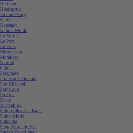
Hermanus
Hoedspruit
Johannesburg
Kairo
Kapstadt
Katima Mulilo
Le Morne
Le Port
Lüderitz
Marrakesch
Mombasa
Nairobi
Oujda
Péreybère
Pointe aux Piments
Port Elizabeth
Port Louis
Pretoria
Rabat
Rustenburg
Saint-Gilles-Les-Bains
Sainte-Marie
Saldanha
Santa Maria do Sal
Sheikh Zayed Stadt