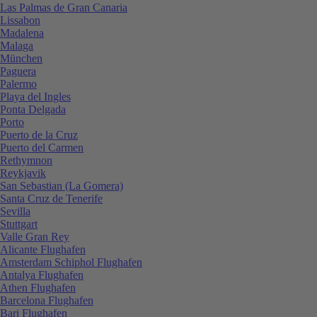
Las Palmas de Gran Canaria
Lissabon
Madalena
Malaga
München
Paguera
Palermo
Playa del Ingles
Ponta Delgada
Porto
Puerto de la Cruz
Puerto del Carmen
Rethymnon
Reykjavik
San Sebastian (La Gomera)
Santa Cruz de Tenerife
Sevilla
Stuttgart
Valle Gran Rey
Alicante Flughafen
Amsterdam Schiphol Flughafen
Antalya Flughafen
Athen Flughafen
Barcelona Flughafen
Bari Flughafen