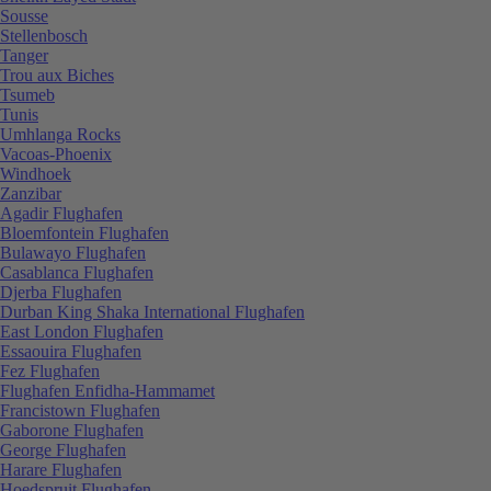
Sousse
Stellenbosch
Tanger
Trou aux Biches
Tsumeb
Tunis
Umhlanga Rocks
Vacoas-Phoenix
Windhoek
Zanzibar
Agadir Flughafen
Bloemfontein Flughafen
Bulawayo Flughafen
Casablanca Flughafen
Djerba Flughafen
Durban King Shaka International Flughafen
East London Flughafen
Essaouira Flughafen
Fez Flughafen
Flughafen Enfidha-Hammamet
Francistown Flughafen
Gaborone Flughafen
George Flughafen
Harare Flughafen
Hoedspruit Flughafen