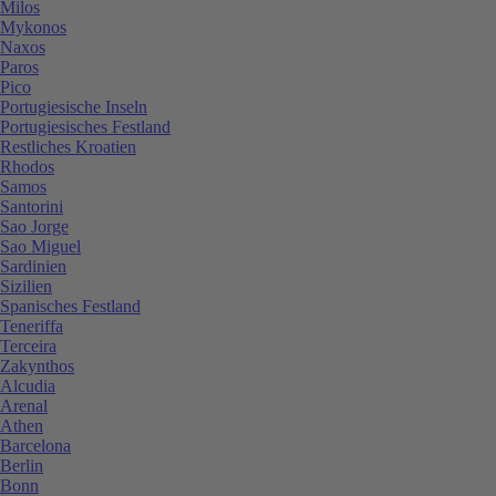
Milos
Mykonos
Naxos
Paros
Pico
Portugiesische Inseln
Portugiesisches Festland
Restliches Kroatien
Rhodos
Samos
Santorini
Sao Jorge
Sao Miguel
Sardinien
Sizilien
Spanisches Festland
Teneriffa
Terceira
Zakynthos
Alcudia
Arenal
Athen
Barcelona
Berlin
Bonn