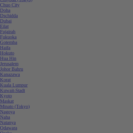
Chuo City
Doha
Dschidda
Dubai
Eilat
Fujairah
Fukuoka
Gotemba
Haifa
Hokuto
Hua Hin
Jerusalem
Johor Bahru
Kanazawa
Korat
Kuala Lumpur
Kuwait-Stadt
Kyoto
Maskat
Minato (Tokyo)
Nagoya
Naha
Natanya
Odawara