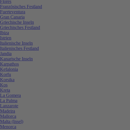
Flores
Französisches Festland
Fuerteventura
Gran Canaria
Griechische Inseln
Griechisches Festland
Ibiza
Istrien
Italienische Inseln
Italienisches Festland
Jandia
Kanarische Inseln
Karpathos
Kefalonia
Korfu
Korsika
Kos
Kreta
La Gomera
La Palma
Lanzarote
Madeira
Mallorca
Malta (Insel)
Menorca