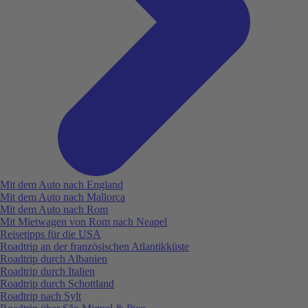
Mit dem Auto nach England
Mit dem Auto nach Mallorca
Mit dem Auto nach Rom
Mit Mietwagen von Rom nach Neapel
Reisetipps für die USA
Roadtrip an der französischen Atlantikküste
Roadtrip durch Albanien
Roadtrip durch Italien
Roadtrip durch Schottland
Roadtrip nach Sylt