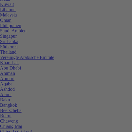
Kuwait
Libanon
Malaysia
Oman
Philippinen
Saudi Arabien
Singapur
Sri Lanka
Südkorea
Thailand
Vereinigte Arabische Emirate
Khao Lak
Abu Dhabi
Amman
Aomori
Aqaba
Ashdod
Atami
Baku
Bangkok
Beerscheba
Beirut
Chaweng
Chiang Mai
Chiyoda (Tokyo)