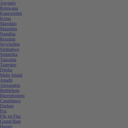
Ägypten
Botswana
Kapeverden
Kenia
Marokko
Mauritius
Namibia
Reunion
Seychellen
Simbabwe
Südafrika
Tanzania
Tunesien
Djerba
Mahe Island
Agadir
Alexandria
Bethlehem
Bloemfontein
Casablanca
Durban
Fez
Flic en Flac
Grand Baie
Harare