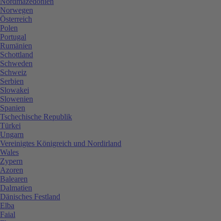
Nordmazedonien
Norwegen
Österreich
Polen
Portugal
Rumänien
Schottland
Schweden
Schweiz
Serbien
Slowakei
Slowenien
Spanien
Tschechische Republik
Türkei
Ungarn
Vereinigtes Königreich und Nordirland
Wales
Zypern
Azoren
Balearen
Dalmatien
Dänisches Festland
Elba
Faial