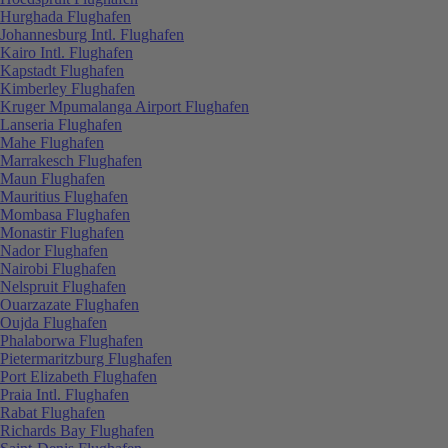
Hurghada Flughafen
Johannesburg Intl. Flughafen
Kairo Intl. Flughafen
Kapstadt Flughafen
Kimberley Flughafen
Kruger Mpumalanga Airport Flughafen
Lanseria Flughafen
Mahe Flughafen
Marrakesch Flughafen
Maun Flughafen
Mauritius Flughafen
Mombasa Flughafen
Monastir Flughafen
Nador Flughafen
Nairobi Flughafen
Nelspruit Flughafen
Ouarzazate Flughafen
Oujda Flughafen
Phalaborwa Flughafen
Pietermaritzburg Flughafen
Port Elizabeth Flughafen
Praia Intl. Flughafen
Rabat Flughafen
Richards Bay Flughafen