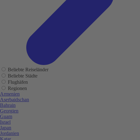
Beliebte Reiseländer
Beliebte Städte
Flughäfen
Regionen
Armenien
Aserbaidschan
Bahrain
Georgien
Guam
Israel
Japan
Jordanien
Katar