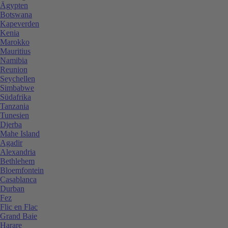
Ägypten
Botswana
Kapeverden
Kenia
Marokko
Mauritius
Namibia
Reunion
Seychellen
Simbabwe
Südafrika
Tanzania
Tunesien
Djerba
Mahe Island
Agadir
Alexandria
Bethlehem
Bloemfontein
Casablanca
Durban
Fez
Flic en Flac
Grand Baie
Harare