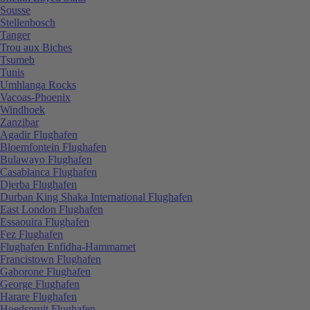
Sousse
Stellenbosch
Tanger
Trou aux Biches
Tsumeb
Tunis
Umhlanga Rocks
Vacoas-Phoenix
Windhoek
Zanzibar
Agadir Flughafen
Bloemfontein Flughafen
Bulawayo Flughafen
Casablanca Flughafen
Djerba Flughafen
Durban King Shaka International Flughafen
East London Flughafen
Essaouira Flughafen
Fez Flughafen
Flughafen Enfidha-Hammamet
Francistown Flughafen
Gaborone Flughafen
George Flughafen
Harare Flughafen
Hoedspruit Flughafen