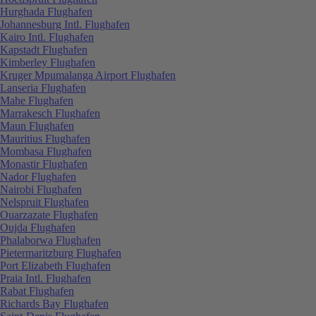
Hurghada Flughafen
Johannesburg Intl. Flughafen
Kairo Intl. Flughafen
Kapstadt Flughafen
Kimberley Flughafen
Kruger Mpumalanga Airport Flughafen
Lanseria Flughafen
Mahe Flughafen
Marrakesch Flughafen
Maun Flughafen
Mauritius Flughafen
Mombasa Flughafen
Monastir Flughafen
Nador Flughafen
Nairobi Flughafen
Nelspruit Flughafen
Ouarzazate Flughafen
Oujda Flughafen
Phalaborwa Flughafen
Pietermaritzburg Flughafen
Port Elizabeth Flughafen
Praia Intl. Flughafen
Rabat Flughafen
Richards Bay Flughafen