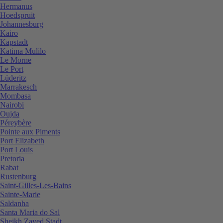
Hermanus
Hoedspruit
Johannesburg
Kairo
Kapstadt
Katima Mulilo
Le Morne
Le Port
Lüderitz
Marrakesch
Mombasa
Nairobi
Oujda
Péreybère
Pointe aux Piments
Port Elizabeth
Port Louis
Pretoria
Rabat
Rustenburg
Saint-Gilles-Les-Bains
Sainte-Marie
Saldanha
Santa Maria do Sal
Sheikh Zayed Stadt