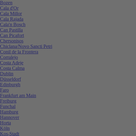
Bozen
Cala d'Or
Cala Millor
Cala Rajada
Cala'n Bosch
Can Pastilla
Can Picafort
Chersonisos
Chiclana/Novo Sancti Petri
Conil de la Frontera
Corralejo
Costa Adeje
Costa Calma
Dublin
Düsseldorf
Edinburgh
Faro
Frankfurt am Main
Freiburg
Funchal
Hamburg
Hannover
Horta
Köln
Kos-Stadt