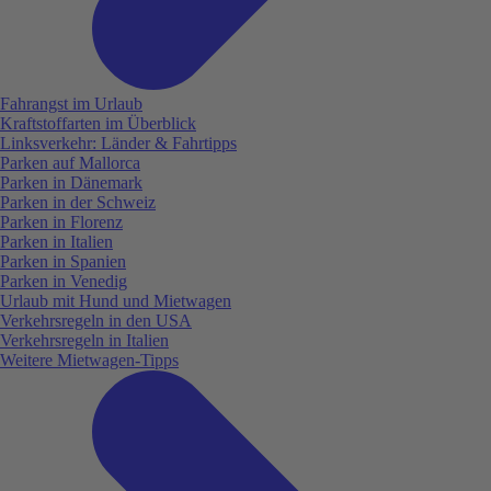
Fahrangst im Urlaub
Kraftstoffarten im Überblick
Linksverkehr: Länder & Fahrtipps
Parken auf Mallorca
Parken in Dänemark
Parken in der Schweiz
Parken in Florenz
Parken in Italien
Parken in Spanien
Parken in Venedig
Urlaub mit Hund und Mietwagen
Verkehrsregeln in den USA
Verkehrsregeln in Italien
Weitere Mietwagen-Tipps