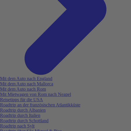
Mit dem Auto nach England
Mit dem Auto nach Mallorca
Mit dem Auto nach Rom
Mit Mietwagen von Rom nach Neapel
Reisetipps für die USA
Roadtrip an der französischen Atlantikküste
Roadtrip durch Albanien
Roadtrip durch Italien
Roadtrip durch Schottland
Roadtrip nach Sylt