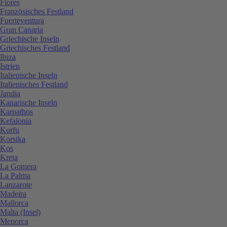
Flores
Französisches Festland
Fuerteventura
Gran Canaria
Griechische Inseln
Griechisches Festland
Ibiza
Istrien
Italienische Inseln
Italienisches Festland
Jandia
Kanarische Inseln
Karpathos
Kefalonia
Korfu
Korsika
Kos
Kreta
La Gomera
La Palma
Lanzarote
Madeira
Mallorca
Malta (Insel)
Menorca