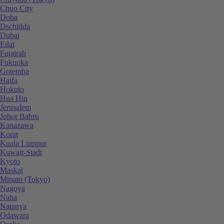
Chuo City
Doha
Dschidda
Dubai
Eilat
Fujairah
Fukuoka
Gotemba
Haifa
Hokuto
Hua Hin
Jerusalem
Johor Bahru
Kanazawa
Korat
Kuala Lumpur
Kuwait-Stadt
Kyoto
Maskat
Minato (Tokyo)
Nagoya
Naha
Natanya
Odawara