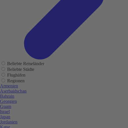
Beliebte Reiseländer
Beliebte Städte
Flughäfen
Regionen
Armenien
Aserbaidschan
Bahrain
Georgien
Guam
Israel
Japan
Jordanien
Katar