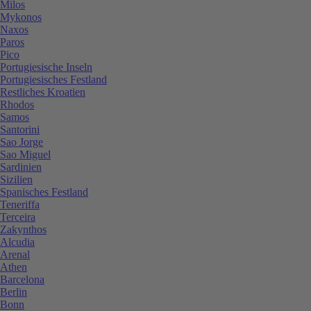
Milos
Mykonos
Naxos
Paros
Pico
Portugiesische Inseln
Portugiesisches Festland
Restliches Kroatien
Rhodos
Samos
Santorini
Sao Jorge
Sao Miguel
Sardinien
Sizilien
Spanisches Festland
Teneriffa
Terceira
Zakynthos
Alcudia
Arenal
Athen
Barcelona
Berlin
Bonn