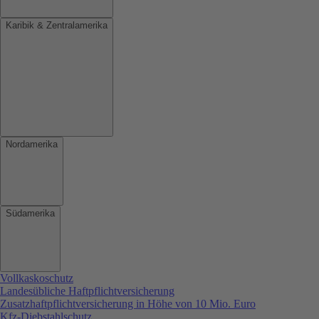
Karibik & Zentralamerika
Nordamerika
Südamerika
Vollkaskoschutz
Landesübliche Haftpflichtversicherung
Zusatzhaftpflichtversicherung in Höhe von 10 Mio. Euro
Kfz-Diebstahlschutz