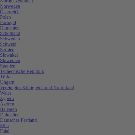
Nordmazedonien
Norwegen
Österreich
Polen
Portugal
Rumänien
Schottland
Schweden
Schweiz
Serbien
Slowakei
Slowenien
Spanien
Tschechische Republik
Türkei
Ungarn
Vereinigtes Königreich und Nordirland
Wales
Zypern
Azoren
Balearen
Dalmatien
Dänisches Festland
Elba
Faial