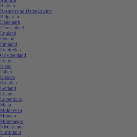
Andorra
Belgien
Bosnien und Herzegowina
Bulgarien
Dänemark
Deutschland
England
Estland
Finnland
Frankreich
Griechenland
Irland
Island
Italien
Kosovo
Kroatien
Lettland
Litauen
Luxemburg
Malta
Moldawien
Monaco
Montenegro
Niederlande
Nordirland