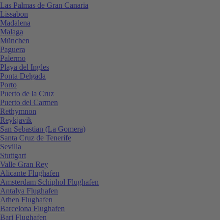
Las Palmas de Gran Canaria
Lissabon
Madalena
Malaga
München
Paguera
Palermo
Playa del Ingles
Ponta Delgada
Porto
Puerto de la Cruz
Puerto del Carmen
Rethymnon
Reykjavik
San Sebastian (La Gomera)
Santa Cruz de Tenerife
Sevilla
Stuttgart
Valle Gran Rey
Alicante Flughafen
Amsterdam Schiphol Flughafen
Antalya Flughafen
Athen Flughafen
Barcelona Flughafen
Bari Flughafen