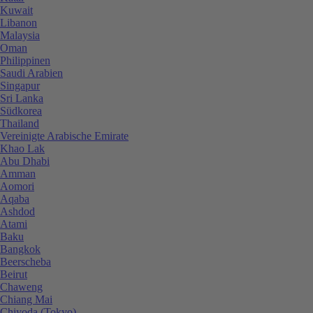
Kuwait
Libanon
Malaysia
Oman
Philippinen
Saudi Arabien
Singapur
Sri Lanka
Südkorea
Thailand
Vereinigte Arabische Emirate
Khao Lak
Abu Dhabi
Amman
Aomori
Aqaba
Ashdod
Atami
Baku
Bangkok
Beerscheba
Beirut
Chaweng
Chiang Mai
Chiyoda (Tokyo)