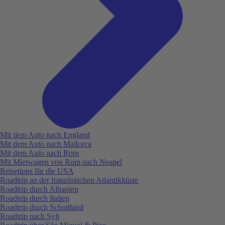
Mit dem Auto nach England
Mit dem Auto nach Mallorca
Mit dem Auto nach Rom
Mit Mietwagen von Rom nach Neapel
Reisetipps für die USA
Roadtrip an der französischen Atlantikküste
Roadtrip durch Albanien
Roadtrip durch Italien
Roadtrip durch Schottland
Roadtrip nach Sylt