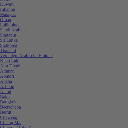
Kuwait
Libanon
Malaysia
Oman
Philippinen
Saudi Arabien
Singapur
Sri Lanka
Südkorea
Thailand
Vereinigte Arabische Emirate
Khao Lak
Abu Dhabi
Amman
Aomori
Aqaba
Ashdod
Atami
Baku
Bangkok
Beerscheba
Beirut
Chaweng
Chiang Mai
Chiyoda (Tokyo)