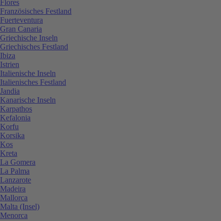
Flores
Französisches Festland
Fuerteventura
Gran Canaria
Griechische Inseln
Griechisches Festland
Ibiza
Istrien
Italienische Inseln
Italienisches Festland
Jandia
Kanarische Inseln
Karpathos
Kefalonia
Korfu
Korsika
Kos
Kreta
La Gomera
La Palma
Lanzarote
Madeira
Mallorca
Malta (Insel)
Menorca