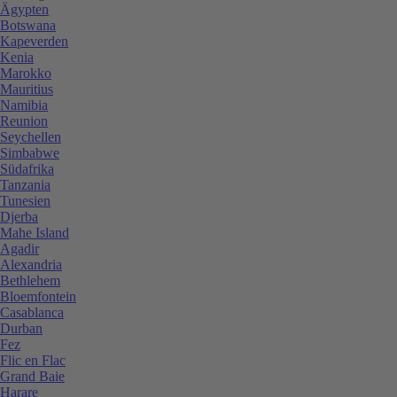
Ägypten
Botswana
Kapeverden
Kenia
Marokko
Mauritius
Namibia
Reunion
Seychellen
Simbabwe
Südafrika
Tanzania
Tunesien
Djerba
Mahe Island
Agadir
Alexandria
Bethlehem
Bloemfontein
Casablanca
Durban
Fez
Flic en Flac
Grand Baie
Harare