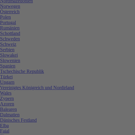
Nordmazedonien
Norwegen
Österreich
Polen
Portugal
Rumänien
Schottland
Schweden
Schweiz
Serbien
Slowakei
Slowenien
Spanien
Tschechische Republik
Türkei
Ungarn
Vereinigtes Königreich und Nordirland
Wales
Zypern
Azoren
Balearen
Dalmatien
Dänisches Festland
Elba
Faial