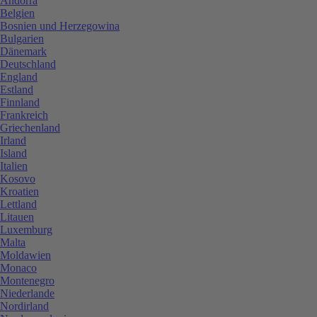
Andorra
Belgien
Bosnien und Herzegowina
Bulgarien
Dänemark
Deutschland
England
Estland
Finnland
Frankreich
Griechenland
Irland
Island
Italien
Kosovo
Kroatien
Lettland
Litauen
Luxemburg
Malta
Moldawien
Monaco
Montenegro
Niederlande
Nordirland