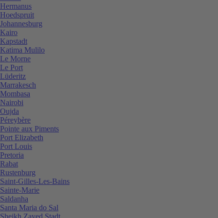
Hermanus
Hoedspruit
Johannesburg
Kairo
Kapstadt
Katima Mulilo
Le Morne
Le Port
Lüderitz
Marrakesch
Mombasa
Nairobi
Oujda
Péreybère
Pointe aux Piments
Port Elizabeth
Port Louis
Pretoria
Rabat
Rustenburg
Saint-Gilles-Les-Bains
Sainte-Marie
Saldanha
Santa Maria do Sal
Sheikh Zayed Stadt