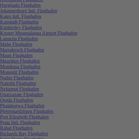
Hurghada Flughafen
Johannesburg Intl. Flughafen
Kairo Intl. Flughafen
Kapstadt Flughafen
Kimberley Flughafen
Kruger Mpumalanga Airport Flughafen
Lanseria Flughafen
Mahe Flughafen
Marrakesch Flughafen
Maun Flughafen
Mauritius Flughafen
Mombasa Flughafen
Monastir Flughafen
Nador Flughafen
Nairobi Flughafen
Nelspruit Flughafen
Ouarzazate Flughafen
Oujda Flughafen
Phalaborwa Flughafen
Pietermaritzburg Flughafen
Port Elizabeth Flughafen
Praia Intl. Flughafen
Rabat Flughafen
Richards Bay Flughafen