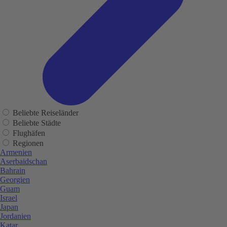
Beliebte Reiseländer
Beliebte Städte
Flughäfen
Regionen
Armenien
Aserbaidschan
Bahrain
Georgien
Guam
Israel
Japan
Jordanien
Katar