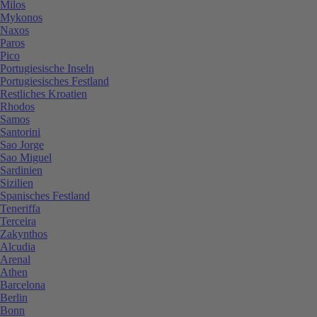
Milos
Mykonos
Naxos
Paros
Pico
Portugiesische Inseln
Portugiesisches Festland
Restliches Kroatien
Rhodos
Samos
Santorini
Sao Jorge
Sao Miguel
Sardinien
Sizilien
Spanisches Festland
Teneriffa
Terceira
Zakynthos
Alcudia
Arenal
Athen
Barcelona
Berlin
Bonn