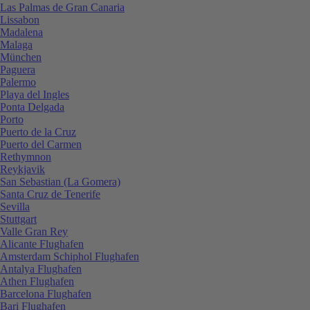
Las Palmas de Gran Canaria
Lissabon
Madalena
Malaga
München
Paguera
Palermo
Playa del Ingles
Ponta Delgada
Porto
Puerto de la Cruz
Puerto del Carmen
Rethymnon
Reykjavik
San Sebastian (La Gomera)
Santa Cruz de Tenerife
Sevilla
Stuttgart
Valle Gran Rey
Alicante Flughafen
Amsterdam Schiphol Flughafen
Antalya Flughafen
Athen Flughafen
Barcelona Flughafen
Bari Flughafen