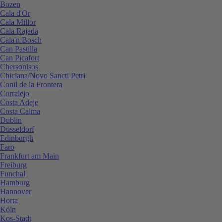
Bozen
Cala d'Or
Cala Millor
Cala Rajada
Cala'n Bosch
Can Pastilla
Can Picafort
Chersonisos
Chiclana/Novo Sancti Petri
Conil de la Frontera
Corralejo
Costa Adeje
Costa Calma
Dublin
Düsseldorf
Edinburgh
Faro
Frankfurt am Main
Freiburg
Funchal
Hamburg
Hannover
Horta
Köln
Kos-Stadt