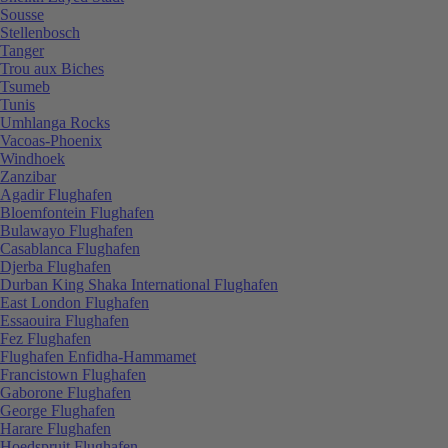
Sousse
Stellenbosch
Tanger
Trou aux Biches
Tsumeb
Tunis
Umhlanga Rocks
Vacoas-Phoenix
Windhoek
Zanzibar
Agadir Flughafen
Bloemfontein Flughafen
Bulawayo Flughafen
Casablanca Flughafen
Djerba Flughafen
Durban King Shaka International Flughafen
East London Flughafen
Essaouira Flughafen
Fez Flughafen
Flughafen Enfidha-Hammamet
Francistown Flughafen
Gaborone Flughafen
George Flughafen
Harare Flughafen
Hoedspruit Flughafen