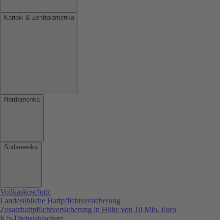
Karibik & Zentralamerika
Nordamerika
Südamerika
Vollkaskoschutz
Landesübliche Haftpflichtversicherung
Zusatzhaftpflichtversicherung in Höhe von 10 Mio. Euro
Kfz-Diebstahlschutz