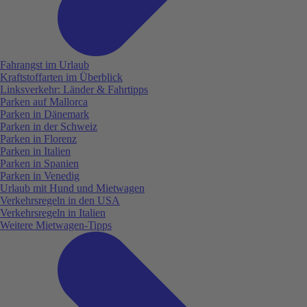
Fahrangst im Urlaub
Kraftstoffarten im Überblick
Linksverkehr: Länder & Fahrtipps
Parken auf Mallorca
Parken in Dänemark
Parken in der Schweiz
Parken in Florenz
Parken in Italien
Parken in Spanien
Parken in Venedig
Urlaub mit Hund und Mietwagen
Verkehrsregeln in den USA
Verkehrsregeln in Italien
Weitere Mietwagen-Tipps