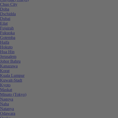
Chuo City
Doha
Dschidda
Dubai
Eilat
Fujairah
Fukuoka
Gotemba
Haifa
Hokuto
Hua Hin
Jerusalem
Johor Bahru
Kanazawa
Korat
Kuala Lumpur
Kuwait-Stadt
Kyoto
Maskat
Minato (Tokyo)
Nagoya
Naha
Natanya
Odawara