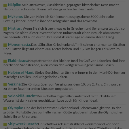
Náfplio:
Sein attraktiver, klassizistisch geprägter historischer Kern macht
Náfplio zur schönsten Kleinstadt des griechischen Festlands.
Mykene:
Die von Heinrich Schliemann ausgegrabene 3000 Jahre alte
Festung ist berühmt für ihre Schachtgräber und das Löwentor.
Mistrás:
Wenn Sie sich fragen, was es in Griechenland Sehenswertes gibt, so
zögern Sie nicht, dieser byzantinischen Ruinenstadt einen Besuch abzustatten.
Sie beeindruckt auch durch ihre spektakuläre Lage an einem steilen Hang.
Monemvasía:
Das „Gibraltar Griechenlands“ mit seinen charmanten Straßen
und Plätzen liegt auf einem 300 Meter hohen und 1,7 km langen Felsklotz im
Meer.
Elafónissos:
Hauptattraktion der kleinen Insel im Golf von Lakonien sind ihre
herrlichen Sandstrände, allen voran der weitgeschwungene Simos-Beach.
Halbinsel Mani:
Stolze Geschlechtertürme erinnern in den Mani-Dörfern an
mächtige Familien und kriegerische Zeiten.
Vergína:
Die Königsgräber von Vergína aus dem 10. bis 2. Jh. v. Chr. wurden
zu einem faszinierenden Museum umgestaltet.
Voidokiliá-Bucht:
Der sichelförmige helle Sandstrand mit türkisblauem
Wasser ist dank seiner geschützten Lage auch für Kinder ideal.
Olympia:
Eine der bekanntesten Griechenland Sehenswürdigkeiten: In der
größten Kultstätte des panhellenischen Götterglaubens haben die Olympischen
Spiele ihren Ursprung.
Shipwreck Beach:
Ein Schiffswrack auf strahlend weißem Sand vor hoch
aufragenden Felswänden – der Strand auf der Ionischen Insel Zákinthos ist das