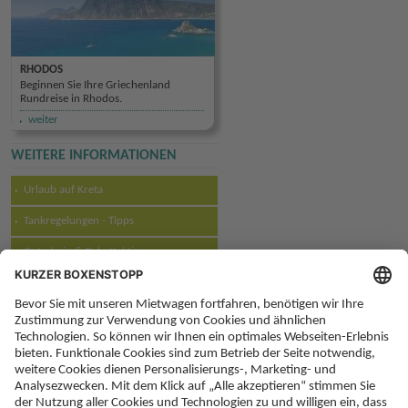
RHODOS
Beginnen Sie Ihre Griechenland
Rundreise in Rhodos.
weiter
WEITERE INFORMATIONEN
Urlaub auf Kreta
Tankregelungen - Tipps
Gutschein & Rabattaktionen
Mietwagen-Versicherung
WEITERE REISEFÜHRER
Alle Reiseführer im Überblick
Korfu Reiseführer