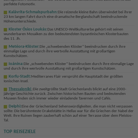
perfekte Fotomotiv.
Kalávrita-Schmalspurbahn:
Die reizende kleine Bahn überwindet bei ihrer
23 km langen Fahrt durch eine dramatische Berglandschaft beeindruckende
Höhenunterschiede.
Kloster Ósios Loukás:
Das UNESCO-Weltkulturerbe gehört mit seinen
wunderbaren Mosaiken zu den bedeutendsten byzantinischen Klosterbauten
des 11. Jh.
Metéora-Klöster:
Die „schwebenden Klöster“ beeindrucken durch ihre
einmalige Lage und durch ihre wertvolle Ausstattung mit großartigen
Kunstschätzen.
Ioánina:
Die „schwebenden Klöster“ beeindrucken durch ihre einmalige Lage
und durch ihre wertvolle Ausstattung mit großartigen Kunstschätzen.
Korfu-Stadt:
Mediterranes Flair versprüht die Hauptstadt der größten
Ionischen Insel.
Thessaloniki
:Die zweitgrößte Stadt Griechenlands blickt auf eine 2000-
jährige Geschichte zurück. Zwischen historischen Bauten und bedeutenden
Museen finden sich immer wieder einladende Tavernen und Cafés.
Delphi:
Eine der Griechenland Sehenswürdigkeiten, die man nicht verpassen
sollte: Die berühmteste Orakelstätte in Hellas war für die Griechen der Nabel der
Welt. Ihre Ruinen liegen zauberhaft schön auf einer Terrasse über dem Pleistos-
Tal.
TOP REISEZIELE