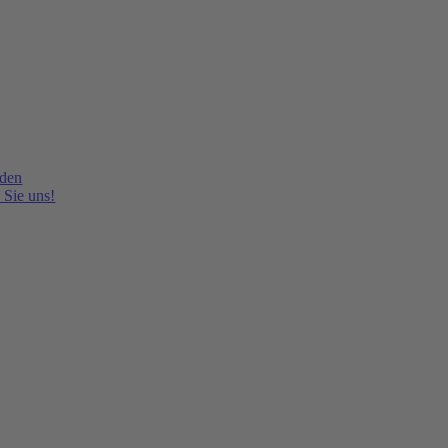
lden
 Sie uns!