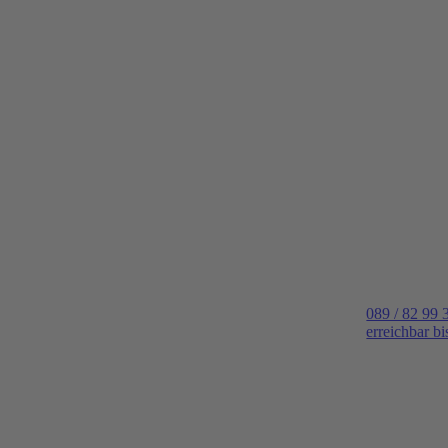
089 / 82 99 
erreichbar b