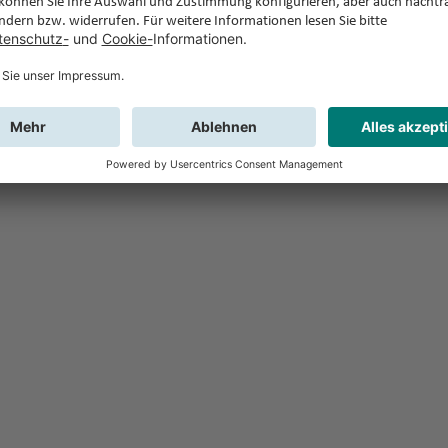
Feedback
Sie haben Fr
Buchung?