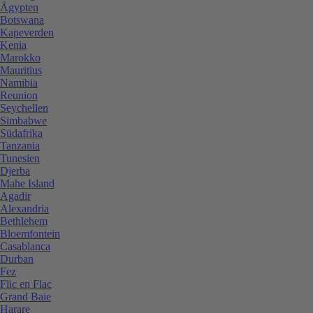
Ägypten
Botswana
Kapeverden
Kenia
Marokko
Mauritius
Namibia
Reunion
Seychellen
Simbabwe
Südafrika
Tanzania
Tunesien
Djerba
Mahe Island
Agadir
Alexandria
Bethlehem
Bloemfontein
Casablanca
Durban
Fez
Flic en Flac
Grand Baie
Harare