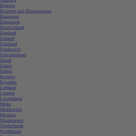
Andorra
Belgien
Bosnien und Herzegowina
Bulgarien
Dänemark
Deutschland
England
Estland
Finnland
Frankreich
Griechenland
Irland
Island
Italien
Kosovo
Kroatien
Lettland
Litauen
Luxemburg
Malta
Moldawien
Monaco
Montenegro
Niederlande
Nordirland