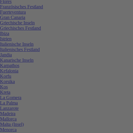
Flores
Französisches Festland
Fuerteventura
Gran Canaria
Griechische Inseln
Griechisches Festland
Ibiza
Istrien
Italienische Inseln
Italienisches Festland
Jandia
Kanarische Inseln
Karpathos
Kefalonia
Korfu
Korsika
Kos
Kreta
La Gomera
La Palma
Lanzarote
Madeira
Mallorca
Malta (Insel)
Menorca