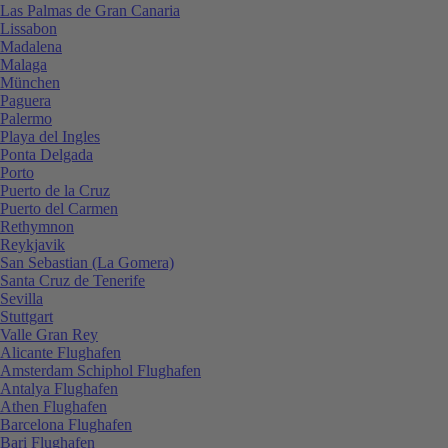
Las Palmas de Gran Canaria
Lissabon
Madalena
Malaga
München
Paguera
Palermo
Playa del Ingles
Ponta Delgada
Porto
Puerto de la Cruz
Puerto del Carmen
Rethymnon
Reykjavik
San Sebastian (La Gomera)
Santa Cruz de Tenerife
Sevilla
Stuttgart
Valle Gran Rey
Alicante Flughafen
Amsterdam Schiphol Flughafen
Antalya Flughafen
Athen Flughafen
Barcelona Flughafen
Bari Flughafen