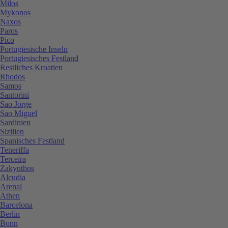
Milos
Mykonos
Naxos
Paros
Pico
Portugiesische Inseln
Portugiesisches Festland
Restliches Kroatien
Rhodos
Samos
Santorini
Sao Jorge
Sao Miguel
Sardinien
Sizilien
Spanisches Festland
Teneriffa
Terceira
Zakynthos
Alcudia
Arenal
Athen
Barcelona
Berlin
Bonn