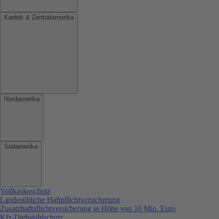
Karibik & Zentralamerika
Nordamerika
Südamerika
Vollkaskoschutz
Landesübliche Haftpflichtversicherung
Zusatzhaftpflichtversicherung in Höhe von 10 Mio. Euro
Kfz-Diebstahlschutz