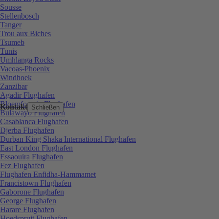
Sousse
Stellenbosch
Tanger
Trou aux Biches
Tsumeb
Tunis
Umhlanga Rocks
Vacoas-Phoenix
Windhoek
Zanzibar
Agadir Flughafen
Bloemfontein Flughafen
Kontakt
Schließen
Bulawayo Flughafen
Casablanca Flughafen
Djerba Flughafen
Durban King Shaka International Flughafen
East London Flughafen
Essaouira Flughafen
Fez Flughafen
Flughafen Enfidha-Hammamet
Francistown Flughafen
Gaborone Flughafen
George Flughafen
Harare Flughafen
Hoedspruit Flughafen