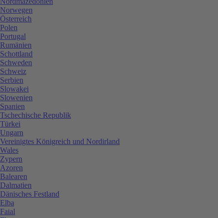
Nordmazedonien
Norwegen
Österreich
Polen
Portugal
Rumänien
Schottland
Schweden
Schweiz
Serbien
Slowakei
Slowenien
Spanien
Tschechische Republik
Türkei
Ungarn
Vereinigtes Königreich und Nordirland
Wales
Zypern
Azoren
Balearen
Dalmatien
Dänisches Festland
Elba
Faial