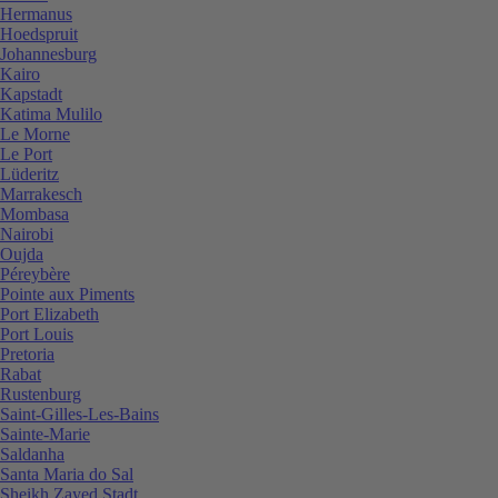
Hermanus
Hoedspruit
Johannesburg
Kairo
Kapstadt
Katima Mulilo
Le Morne
Le Port
Lüderitz
Marrakesch
Mombasa
Nairobi
Oujda
Péreybère
Pointe aux Piments
Port Elizabeth
Port Louis
Pretoria
Rabat
Rustenburg
Saint-Gilles-Les-Bains
Sainte-Marie
Saldanha
Santa Maria do Sal
Sheikh Zayed Stadt