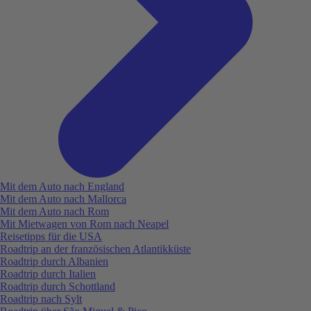
Mit dem Auto nach England
Mit dem Auto nach Mallorca
Mit dem Auto nach Rom
Mit Mietwagen von Rom nach Neapel
Reisetipps für die USA
Roadtrip an der französischen Atlantikküste
Roadtrip durch Albanien
Roadtrip durch Italien
Roadtrip durch Schottland
Roadtrip nach Sylt