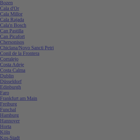
Bozen
Cala d'Or
Cala Millor
Cala Rajada
Cala'n Bosch
Can Pastilla
Can Picafort
Chersonisos
Chiclana/Novo Sancti Petri
Conil de la Frontera
Corralejo
Costa Adeje
Costa Calma
Dublin
Düsseldorf
Edinburgh
Faro
Frankfurt am Main
Freiburg
Funchal
Hamburg
Hannover
Horta
Köln
Kos-Stadt