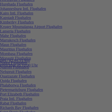
Hurghada Flughafen
Johannesburg Intl. Flughafen
Kairo Intl. Flughafen
Kapstadt Flughafen
Kimberley Flughafen
Kruger Mpumalanga Airport Flughafen
Lanseria Flughafen
Mahe Flughafen
Marrakesch Flughafen
Maun Flughafen
Mauritius Flughafen
Mombasa Flughafen
Monastir Flughafen
089 / 82 99 33 900
Nador Flughafen
erreichbar ab 10:00 Uhr
Nairobi Flughafen
Nelspruit Flughafen
Ouarzazate Flughafen
Oujda Flughafen
Phalaborwa Flughafen
Pietermaritzburg Flughafen
Port Elizabeth Flughafen
Praia Intl. Flughafen
Rabat Flughafen
Richards Bay Flughafen