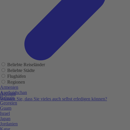
Beliebte Reiseländer
Beliebte Städte
Flughäfen
Regionen
Armenien
Aserbaidschan
Account
Bahrain
Wussten Sie, dass Sie vieles auch selbst erledigen können?
Georgien
Guam
Israel
Japan
Jordanien
Katar