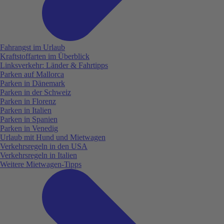
Fahrangst im Urlaub
Kraftstoffarten im Überblick
Linksverkehr: Länder & Fahrtipps
Parken auf Mallorca
Parken in Dänemark
Parken in der Schweiz
Parken in Florenz
Parken in Italien
Parken in Spanien
Parken in Venedig
Urlaub mit Hund und Mietwagen
Verkehrsregeln in den USA
Verkehrsregeln in Italien
Weitere Mietwagen-Tipps