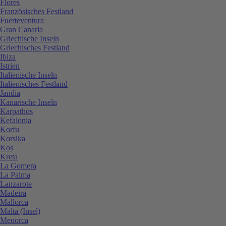
Flores
Französisches Festland
Fuerteventura
Gran Canaria
Griechische Inseln
Griechisches Festland
Ibiza
Istrien
Italienische Inseln
Italienisches Festland
Jandia
Kanarische Inseln
Karpathos
Kefalonia
Korfu
Korsika
Kos
Kreta
La Gomera
La Palma
Lanzarote
Madeira
Mallorca
Malta (Insel)
Menorca