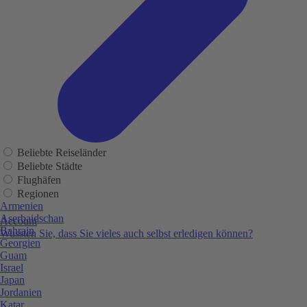
Beliebte Reiseländer
Beliebte Städte
Flughäfen
Regionen
Armenien
Aserbaidschan
Account
Bahrain
Wussten Sie, dass Sie vieles auch selbst erledigen können?
Georgien
Guam
Israel
Japan
Jordanien
Katar