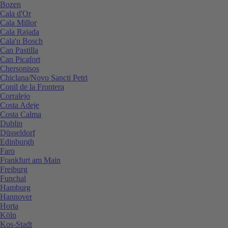
Bozen
Cala d'Or
Cala Millor
Cala Rajada
Cala'n Bosch
Can Pastilla
Can Picafort
Chersonisos
Chiclana/Novo Sancti Petri
Conil de la Frontera
Corralejo
Costa Adeje
Costa Calma
Dublin
Düsseldorf
Edinburgh
Faro
Frankfurt am Main
Freiburg
Funchal
Hamburg
Hannover
Horta
Köln
Kos-Stadt