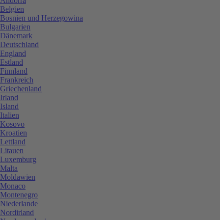
Andorra
Belgien
Bosnien und Herzegowina
Bulgarien
Dänemark
Deutschland
England
Estland
Finnland
Frankreich
Griechenland
Irland
Island
Italien
Kosovo
Kroatien
Lettland
Litauen
Luxemburg
Malta
Moldawien
Monaco
Montenegro
Niederlande
Nordirland