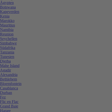
Ägypten
Botswana
Kapeverden
Kenia
Marokko
Mauritius
Namibia
Reunion
Seychellen
Simbabwe
Südafrika
Tanzania
Tunesien
Djerba
Mahe Island
Agadir
Alexandria
Bethlehem
Bloemfontein
Casablanca
Durban
Fez
Flic en Flac
Grand Baie
Harare