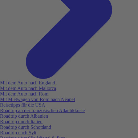
Mit dem Auto nach England
Mit dem Auto nach Mallorca
Mit dem Auto nach Rom
Mit Mietwagen von Rom nach Neapel
Reisetipps für die USA
Roadtrip an der französischen Atlantikküste
Roadtrip durch Albanien
Roadtrip durch Italien
Roadtrip durch Schottland
Roadtrip nach Sylt