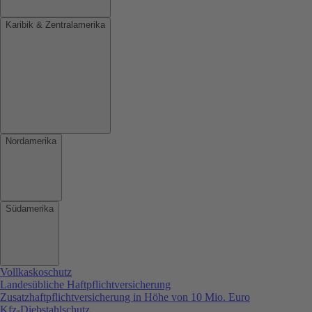
Karibik & Zentralamerika
Nordamerika
Südamerika
Vollkaskoschutz
Landesübliche Haftpflichtversicherung
Zusatzhaftpflichtversicherung in Höhe von 10 Mio. Euro
Kfz-Diebstahlschutz