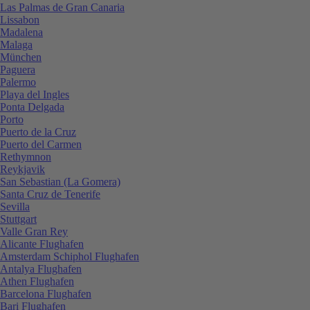
Las Palmas de Gran Canaria
Lissabon
Madalena
Malaga
München
Paguera
Palermo
Playa del Ingles
Ponta Delgada
Porto
Puerto de la Cruz
Puerto del Carmen
Rethymnon
Reykjavik
San Sebastian (La Gomera)
Santa Cruz de Tenerife
Sevilla
Stuttgart
Valle Gran Rey
Alicante Flughafen
Amsterdam Schiphol Flughafen
Antalya Flughafen
Athen Flughafen
Barcelona Flughafen
Bari Flughafen