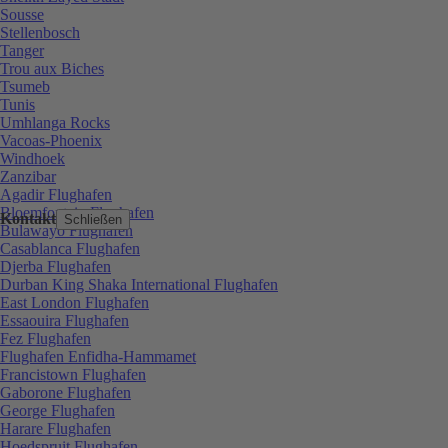
Sousse
Stellenbosch
Tanger
Trou aux Biches
Tsumeb
Tunis
Umhlanga Rocks
Vacoas-Phoenix
Windhoek
Zanzibar
Agadir Flughafen
Bloemfontein Flughafen
Kontakt
Schließen
Bulawayo Flughafen
Casablanca Flughafen
Djerba Flughafen
Durban King Shaka International Flughafen
East London Flughafen
Essaouira Flughafen
Fez Flughafen
Flughafen Enfidha-Hammamet
Francistown Flughafen
Gaborone Flughafen
George Flughafen
Harare Flughafen
Hoedspruit Flughafen