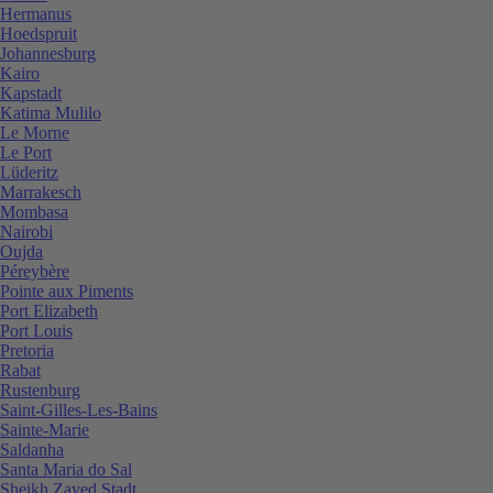
Hermanus
Hoedspruit
Johannesburg
Kairo
Kapstadt
Katima Mulilo
Le Morne
Le Port
Lüderitz
Marrakesch
Mombasa
Nairobi
Oujda
Péreybère
Pointe aux Piments
Port Elizabeth
Port Louis
Pretoria
Rabat
Rustenburg
Saint-Gilles-Les-Bains
Sainte-Marie
Saldanha
Santa Maria do Sal
Sheikh Zayed Stadt