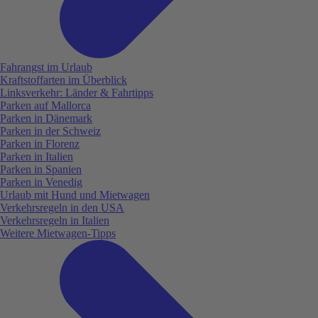
Fahrangst im Urlaub
Kraftstoffarten im Überblick
Linksverkehr: Länder & Fahrtipps
Parken auf Mallorca
Parken in Dänemark
Parken in der Schweiz
Parken in Florenz
Parken in Italien
Parken in Spanien
Parken in Venedig
Urlaub mit Hund und Mietwagen
Verkehrsregeln in den USA
Verkehrsregeln in Italien
Weitere Mietwagen-Tipps