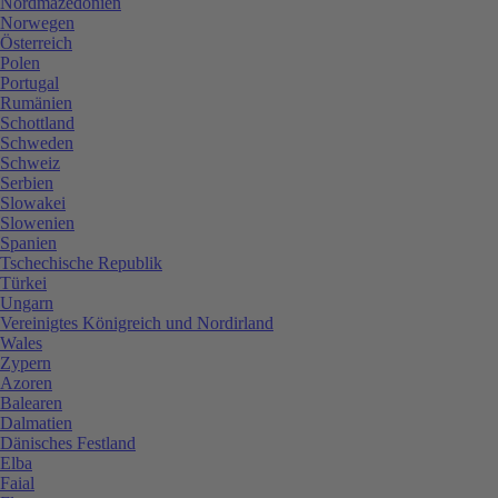
Nordmazedonien
Norwegen
Österreich
Polen
Portugal
Rumänien
Schottland
Schweden
Schweiz
Serbien
Slowakei
Slowenien
Spanien
Tschechische Republik
Türkei
Ungarn
Vereinigtes Königreich und Nordirland
Wales
Zypern
Azoren
Balearen
Dalmatien
Dänisches Festland
Elba
Faial