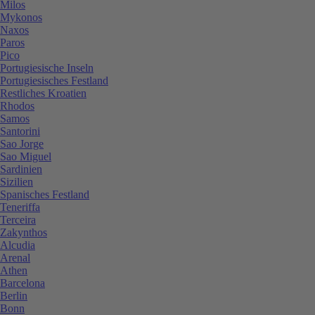
Milos
Mykonos
Naxos
Paros
Pico
Portugiesische Inseln
Portugiesisches Festland
Restliches Kroatien
Rhodos
Samos
Santorini
Sao Jorge
Sao Miguel
Sardinien
Sizilien
Spanisches Festland
Teneriffa
Terceira
Zakynthos
Alcudia
Arenal
Athen
Barcelona
Berlin
Bonn