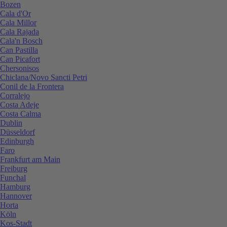
Bozen
Cala d'Or
Cala Millor
Cala Rajada
Cala'n Bosch
Can Pastilla
Can Picafort
Chersonisos
Chiclana/Novo Sancti Petri
Conil de la Frontera
Corralejo
Costa Adeje
Costa Calma
Dublin
Düsseldorf
Edinburgh
Faro
Frankfurt am Main
Freiburg
Funchal
Hamburg
Hannover
Horta
Köln
Kos-Stadt