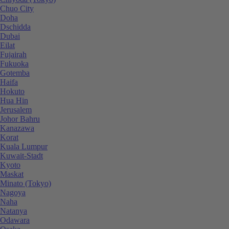
Chuo City
Doha
Dschidda
Dubai
Eilat
Fujairah
Fukuoka
Gotemba
Haifa
Hokuto
Hua Hin
Jerusalem
Johor Bahru
Kanazawa
Korat
Kuala Lumpur
Kuwait-Stadt
Kyoto
Maskat
Minato (Tokyo)
Nagoya
Naha
Natanya
Odawara