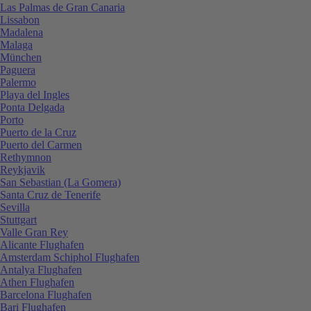
Las Palmas de Gran Canaria
Lissabon
Madalena
Malaga
München
Paguera
Palermo
Playa del Ingles
Ponta Delgada
Porto
Puerto de la Cruz
Puerto del Carmen
Rethymnon
Reykjavik
San Sebastian (La Gomera)
Santa Cruz de Tenerife
Sevilla
Stuttgart
Valle Gran Rey
Alicante Flughafen
Amsterdam Schiphol Flughafen
Antalya Flughafen
Athen Flughafen
Barcelona Flughafen
Bari Flughafen