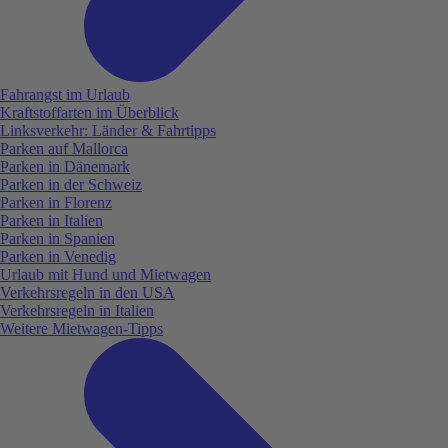
Fahrangst im Urlaub
Kraftstoffarten im Überblick
Linksverkehr: Länder & Fahrtipps
Parken auf Mallorca
Parken in Dänemark
Parken in der Schweiz
Parken in Florenz
Parken in Italien
Parken in Spanien
Parken in Venedig
Urlaub mit Hund und Mietwagen
Verkehrsregeln in den USA
Verkehrsregeln in Italien
Weitere Mietwagen-Tipps