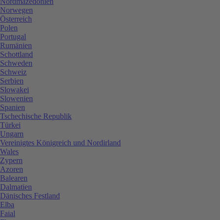
Nordmazedonien
Norwegen
Österreich
Polen
Portugal
Rumänien
Schottland
Schweden
Schweiz
Serbien
Slowakei
Slowenien
Spanien
Tschechische Republik
Türkei
Ungarn
Vereinigtes Königreich und Nordirland
Wales
Zypern
Azoren
Balearen
Dalmatien
Dänisches Festland
Elba
Faial