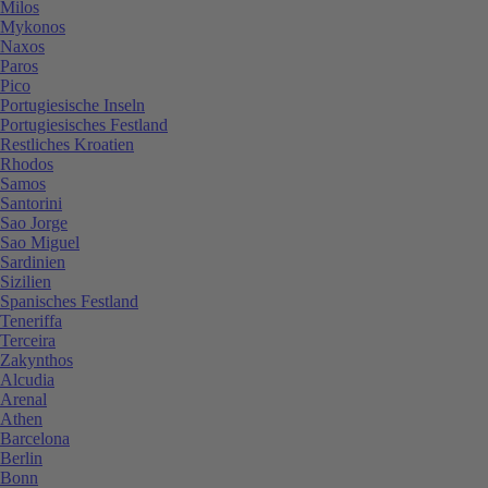
Milos
Mykonos
Naxos
Paros
Pico
Portugiesische Inseln
Portugiesisches Festland
Restliches Kroatien
Rhodos
Samos
Santorini
Sao Jorge
Sao Miguel
Sardinien
Sizilien
Spanisches Festland
Teneriffa
Terceira
Zakynthos
Alcudia
Arenal
Athen
Barcelona
Berlin
Bonn