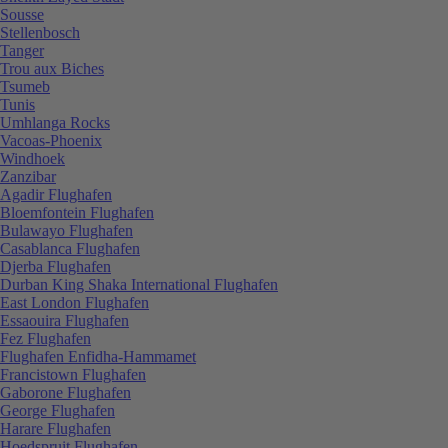
Sousse
Stellenbosch
Tanger
Trou aux Biches
Tsumeb
Tunis
Umhlanga Rocks
Vacoas-Phoenix
Windhoek
Zanzibar
Agadir Flughafen
Bloemfontein Flughafen
Bulawayo Flughafen
Casablanca Flughafen
Djerba Flughafen
Durban King Shaka International Flughafen
East London Flughafen
Essaouira Flughafen
Fez Flughafen
Flughafen Enfidha-Hammamet
Francistown Flughafen
Gaborone Flughafen
George Flughafen
Harare Flughafen
Hoedspruit Flughafen