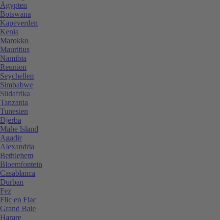
Ägypten
Botswana
Kapeverden
Kenia
Marokko
Mauritius
Namibia
Reunion
Seychellen
Simbabwe
Südafrika
Tanzania
Tunesien
Djerba
Mahe Island
Agadir
Alexandria
Bethlehem
Bloemfontein
Casablanca
Durban
Fez
Flic en Flac
Grand Baie
Harare