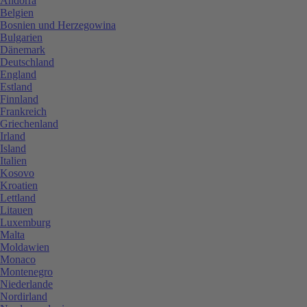
Andorra
Belgien
Bosnien und Herzegowina
Bulgarien
Dänemark
Deutschland
England
Estland
Finnland
Frankreich
Griechenland
Irland
Island
Italien
Kosovo
Kroatien
Lettland
Litauen
Luxemburg
Malta
Moldawien
Monaco
Montenegro
Niederlande
Nordirland