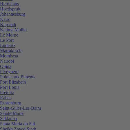
Hermanus
Hoedspruit
Johannesburg
Kairo
Kapstadt
Katima Mulilo
Le Morne
Le Port
Lüderitz
Marrakesch
Mombasa
Nairobi
Oujda
Péreybère
Pointe aux Piments
Port Elizabeth
Port Louis
Pretoria
Rabat
Rustenburg
Saint-Gilles-Les-Bains
Sainte-Marie
Saldanha
Santa Maria do Sal
Sheikh Zayed Stadt