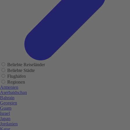
Beliebte Reiseländer
Beliebte Städte
Flughäfen
Regionen
Armenien
Aserbaidschan
Bahrain
Georgien
Guam
Israel
Japan
Jordanien
Katar