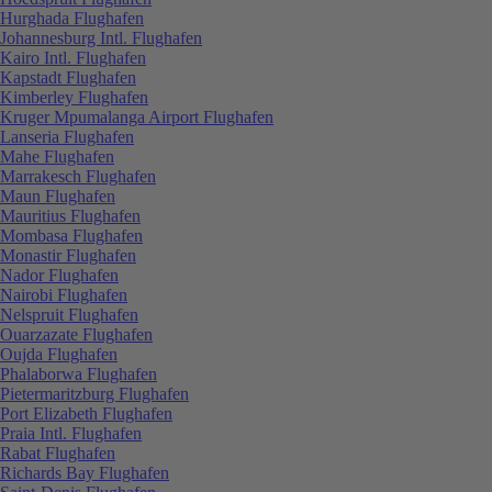
Hurghada Flughafen
Johannesburg Intl. Flughafen
Kairo Intl. Flughafen
Kapstadt Flughafen
Kimberley Flughafen
Kruger Mpumalanga Airport Flughafen
Lanseria Flughafen
Mahe Flughafen
Marrakesch Flughafen
Maun Flughafen
Mauritius Flughafen
Mombasa Flughafen
Monastir Flughafen
Nador Flughafen
Nairobi Flughafen
Nelspruit Flughafen
Ouarzazate Flughafen
Oujda Flughafen
Phalaborwa Flughafen
Pietermaritzburg Flughafen
Port Elizabeth Flughafen
Praia Intl. Flughafen
Rabat Flughafen
Richards Bay Flughafen