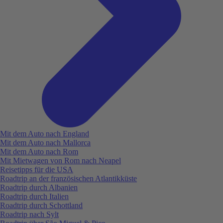
Mit dem Auto nach England
Mit dem Auto nach Mallorca
Mit dem Auto nach Rom
Mit Mietwagen von Rom nach Neapel
Reisetipps für die USA
Roadtrip an der französischen Atlantikküste
Roadtrip durch Albanien
Roadtrip durch Italien
Roadtrip durch Schottland
Roadtrip nach Sylt