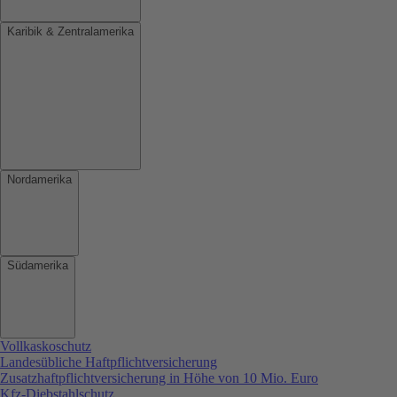
Karibik & Zentralamerika
Nordamerika
Südamerika
Vollkaskoschutz
Landesübliche Haftpflichtversicherung
Zusatzhaftpflichtversicherung in Höhe von 10 Mio. Euro
Kfz-Diebstahlschutz