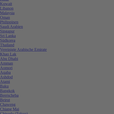
Kuwait
Libanon
Malaysia
Oman
Philippinen
Saudi Arabien
Singapur
Sri Lanka
Südkorea
Thailand
Vereinigte Arabische Emirate
Khao Lak
Abu Dhabi
Amman
Aomori
Aqaba
Ashdod
Atami
Baku
Bangkok
Beerscheba
Beirut
Chaweng
Chiang Mai
Chiyoda (Tokyo)