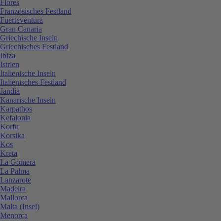
Flores
Französisches Festland
Fuerteventura
Gran Canaria
Griechische Inseln
Griechisches Festland
Ibiza
Istrien
Italienische Inseln
Italienisches Festland
Jandia
Kanarische Inseln
Karpathos
Kefalonia
Korfu
Korsika
Kos
Kreta
La Gomera
La Palma
Lanzarote
Madeira
Mallorca
Malta (Insel)
Menorca