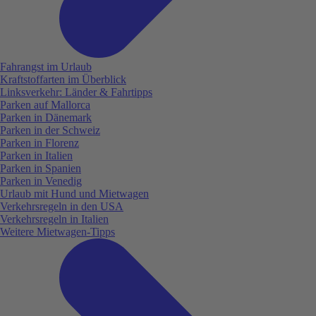
Fahrangst im Urlaub
Kraftstoffarten im Überblick
Linksverkehr: Länder & Fahrtipps
Parken auf Mallorca
Parken in Dänemark
Parken in der Schweiz
Parken in Florenz
Parken in Italien
Parken in Spanien
Parken in Venedig
Urlaub mit Hund und Mietwagen
Verkehrsregeln in den USA
Verkehrsregeln in Italien
Weitere Mietwagen-Tipps