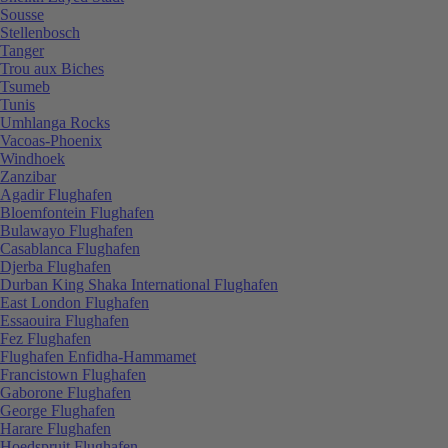
Sousse
Stellenbosch
Tanger
Trou aux Biches
Tsumeb
Tunis
Umhlanga Rocks
Vacoas-Phoenix
Windhoek
Zanzibar
Agadir Flughafen
Bloemfontein Flughafen
Bulawayo Flughafen
Casablanca Flughafen
Djerba Flughafen
Durban King Shaka International Flughafen
East London Flughafen
Essaouira Flughafen
Fez Flughafen
Flughafen Enfidha-Hammamet
Francistown Flughafen
Gaborone Flughafen
George Flughafen
Harare Flughafen
Hoedspruit Flughafen