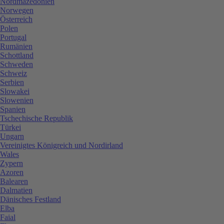
Nordmazedonien
Norwegen
Österreich
Polen
Portugal
Rumänien
Schottland
Schweden
Schweiz
Serbien
Slowakei
Slowenien
Spanien
Tschechische Republik
Türkei
Ungarn
Vereinigtes Königreich und Nordirland
Wales
Zypern
Azoren
Balearen
Dalmatien
Dänisches Festland
Elba
Faial