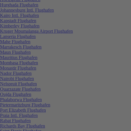
Hurghada Flughafen
Johannesburg Intl. Flughafen
Kairo Intl. Flughafen
Kapstadt Flughafen
Kimberley Flughafen
Kruger Mpumalanga Airport Flughafen
Lanseria Flughafen
Mahe Flughafen
Marrakesch Flughafen
Maun Flughafen
Mauritius Flughafen
Mombasa Flughafen
Monastir Flughafen
Nador Flughafen
Nairobi Flughafen
Nelspruit Flughafen
Ouarzazate Flughafen
Oujda Flughafen
Phalaborwa Flughafen
Pietermaritzburg Flughafen
Port Elizabeth Flughafen
Praia Intl. Flughafen
Rabat Flughafen
Richards Bay Flughafen