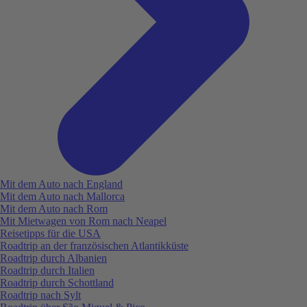
Mit dem Auto nach England
Mit dem Auto nach Mallorca
Mit dem Auto nach Rom
Mit Mietwagen von Rom nach Neapel
Reisetipps für die USA
Roadtrip an der französischen Atlantikküste
Roadtrip durch Albanien
Roadtrip durch Italien
Roadtrip durch Schottland
Roadtrip nach Sylt