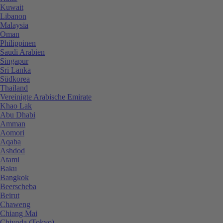
Kuwait
Libanon
Malaysia
Oman
Philippinen
Saudi Arabien
Singapur
Sri Lanka
Südkorea
Thailand
Vereinigte Arabische Emirate
Khao Lak
Abu Dhabi
Amman
Aomori
Aqaba
Ashdod
Atami
Baku
Bangkok
Beerscheba
Beirut
Chaweng
Chiang Mai
Chiyoda (Tokyo)