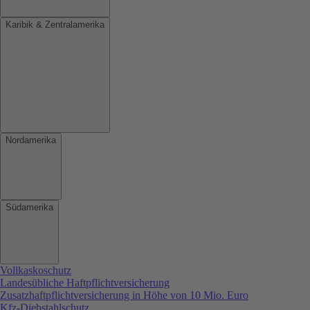
Karibik & Zentralamerika
Nordamerika
Südamerika
Vollkaskoschutz
Landesübliche Haftpflichtversicherung
Zusatzhaftpflichtversicherung in Höhe von 10 Mio. Euro
Kfz-Diebstahlschutz