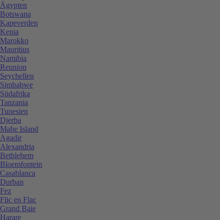
Ägypten
Botswana
Kapeverden
Kenia
Marokko
Mauritius
Namibia
Reunion
Seychellen
Simbabwe
Südafrika
Tanzania
Tunesien
Djerba
Mahe Island
Agadir
Alexandria
Bethlehem
Bloemfontein
Casablanca
Durban
Fez
Flic en Flac
Grand Baie
Harare