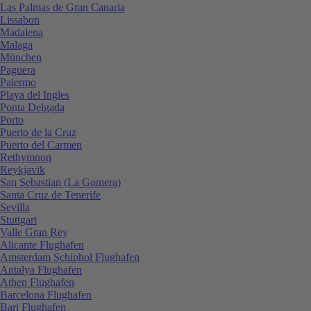
Las Palmas de Gran Canaria
Lissabon
Madalena
Malaga
München
Paguera
Palermo
Playa del Ingles
Ponta Delgada
Porto
Puerto de la Cruz
Puerto del Carmen
Rethymnon
Reykjavik
San Sebastian (La Gomera)
Santa Cruz de Tenerife
Sevilla
Stuttgart
Valle Gran Rey
Alicante Flughafen
Amsterdam Schiphol Flughafen
Antalya Flughafen
Athen Flughafen
Barcelona Flughafen
Bari Flughafen