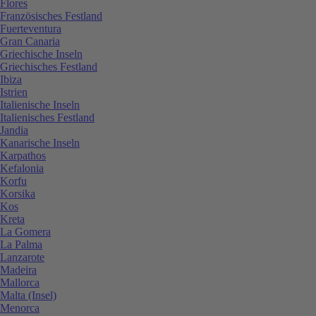
Flores
Französisches Festland
Fuerteventura
Gran Canaria
Griechische Inseln
Griechisches Festland
Ibiza
Istrien
Italienische Inseln
Italienisches Festland
Jandia
Kanarische Inseln
Karpathos
Kefalonia
Korfu
Korsika
Kos
Kreta
La Gomera
La Palma
Lanzarote
Madeira
Mallorca
Malta (Insel)
Menorca