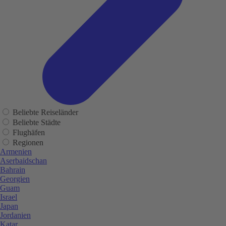
Beliebte Reiseländer
Beliebte Städte
Flughäfen
Regionen
Armenien
Aserbaidschan
Bahrain
Georgien
Guam
Israel
Japan
Jordanien
Katar