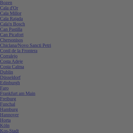
Bozen
Cala d'Or
Cala Millor
Cala Rajada
Cala'n Bosch
Can Pastilla
Can Picafort
Chersonisos
Chiclana/Novo Sancti Petri
Conil de la Frontera
Corralejo
Costa Adeje
Costa Calma
Dublin
Düsseldorf
Edinburgh
Faro
Frankfurt am Main
Freiburg
Funchal
Hamburg
Hannover
Horta
Köln
Kos-Stadt