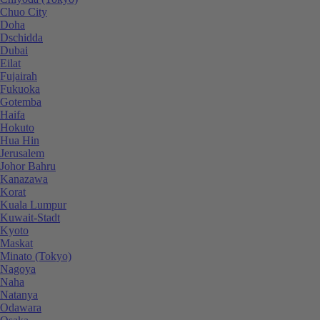
Chuo City
Doha
Dschidda
Dubai
Eilat
Fujairah
Fukuoka
Gotemba
Haifa
Hokuto
Hua Hin
Jerusalem
Johor Bahru
Kanazawa
Korat
Kuala Lumpur
Kuwait-Stadt
Kyoto
Maskat
Minato (Tokyo)
Nagoya
Naha
Natanya
Odawara