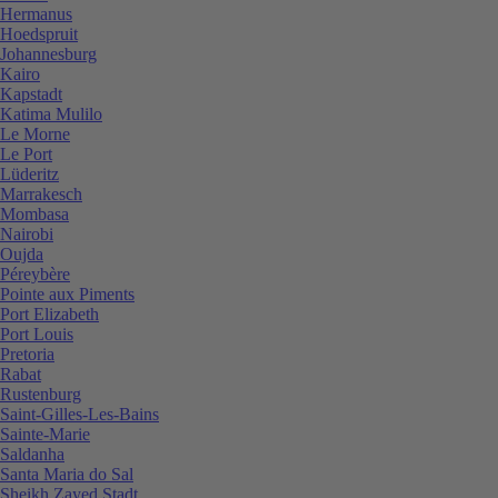
Hermanus
Hoedspruit
Johannesburg
Kairo
Kapstadt
Katima Mulilo
Le Morne
Le Port
Lüderitz
Marrakesch
Mombasa
Nairobi
Oujda
Péreybère
Pointe aux Piments
Port Elizabeth
Port Louis
Pretoria
Rabat
Rustenburg
Saint-Gilles-Les-Bains
Sainte-Marie
Saldanha
Santa Maria do Sal
Sheikh Zayed Stadt