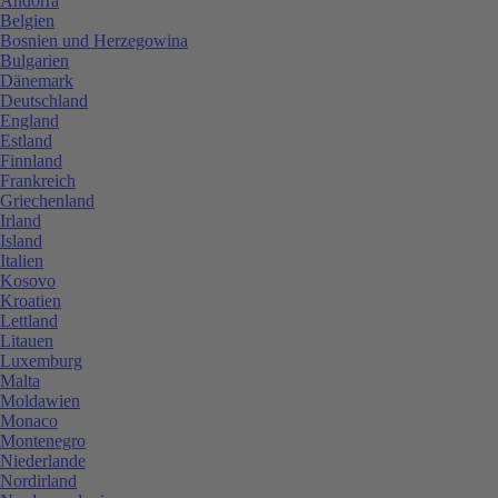
Andorra
Belgien
Bosnien und Herzegowina
Bulgarien
Dänemark
Deutschland
England
Estland
Finnland
Frankreich
Griechenland
Irland
Island
Italien
Kosovo
Kroatien
Lettland
Litauen
Luxemburg
Malta
Moldawien
Monaco
Montenegro
Niederlande
Nordirland