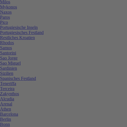
Milos
Mykonos
Naxos
Paros
Pico
Portugiesische Inseln
Portugiesisches Festland
Restliches Kroatien
Rhodos
Samos
Santorini
Sao Jorge
Sao Miguel
Sardinien
Sizilien
Spanisches Festland
Teneriffa
Terceira
Zakynthos
Alcudia
Arenal
Athen
Barcelona
Berlin
Bonn