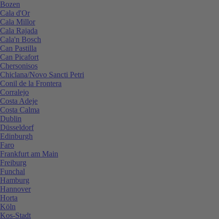
Bozen
Cala d'Or
Cala Millor
Cala Rajada
Cala'n Bosch
Can Pastilla
Can Picafort
Chersonisos
Chiclana/Novo Sancti Petri
Conil de la Frontera
Corralejo
Costa Adeje
Costa Calma
Dublin
Düsseldorf
Edinburgh
Faro
Frankfurt am Main
Freiburg
Funchal
Hamburg
Hannover
Horta
Köln
Kos-Stadt