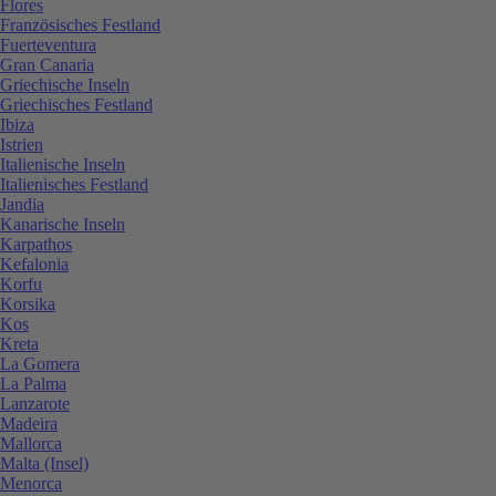
Flores
Französisches Festland
Fuerteventura
Gran Canaria
Griechische Inseln
Griechisches Festland
Ibiza
Istrien
Italienische Inseln
Italienisches Festland
Jandia
Kanarische Inseln
Karpathos
Kefalonia
Korfu
Korsika
Kos
Kreta
La Gomera
La Palma
Lanzarote
Madeira
Mallorca
Malta (Insel)
Menorca