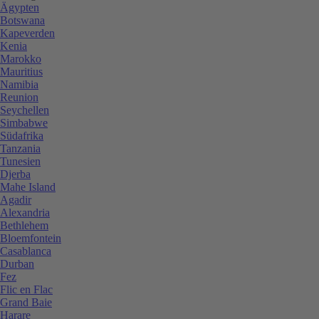
Ägypten
Botswana
Kapeverden
Kenia
Marokko
Mauritius
Namibia
Reunion
Seychellen
Simbabwe
Südafrika
Tanzania
Tunesien
Djerba
Mahe Island
Agadir
Alexandria
Bethlehem
Bloemfontein
Casablanca
Durban
Fez
Flic en Flac
Grand Baie
Harare