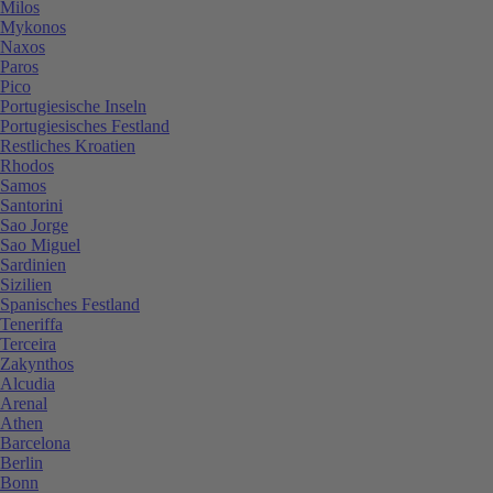
Milos
Mykonos
Naxos
Paros
Pico
Portugiesische Inseln
Portugiesisches Festland
Restliches Kroatien
Rhodos
Samos
Santorini
Sao Jorge
Sao Miguel
Sardinien
Sizilien
Spanisches Festland
Teneriffa
Terceira
Zakynthos
Alcudia
Arenal
Athen
Barcelona
Berlin
Bonn