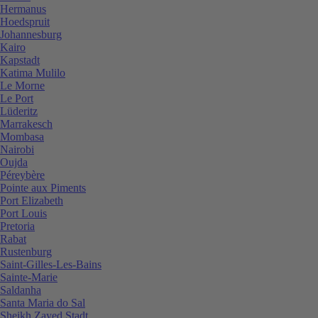
Hermanus
Hoedspruit
Johannesburg
Kairo
Kapstadt
Katima Mulilo
Le Morne
Le Port
Lüderitz
Marrakesch
Mombasa
Nairobi
Oujda
Péreybère
Pointe aux Piments
Port Elizabeth
Port Louis
Pretoria
Rabat
Rustenburg
Saint-Gilles-Les-Bains
Sainte-Marie
Saldanha
Santa Maria do Sal
Sheikh Zayed Stadt