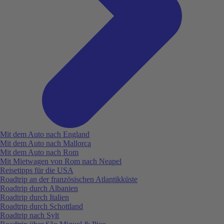
Mit dem Auto nach England
Mit dem Auto nach Mallorca
Mit dem Auto nach Rom
Mit Mietwagen von Rom nach Neapel
Reisetipps für die USA
Roadtrip an der französischen Atlantikküste
Roadtrip durch Albanien
Roadtrip durch Italien
Roadtrip durch Schottland
Roadtrip nach Sylt