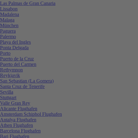
Las Palmas de Gran Canaria
Lissabon
Madalena
Malaga
München
Paguera
Palermo
Playa del Ingles
Ponta Delgada
Porto
Puerto de la Cruz
Puerto del Carmen
Rethymnon
Reykjavik
San Sebastian (La Gomera)
Santa Cruz de Tenerife
Sevilla
Stuttgart
Valle Gran Rey
Alicante Flughafen
Amsterdam Schiphol Flughafen
Antalya Flughafen
Athen Flughafen
Barcelona Flughafen
Bari Flughafen