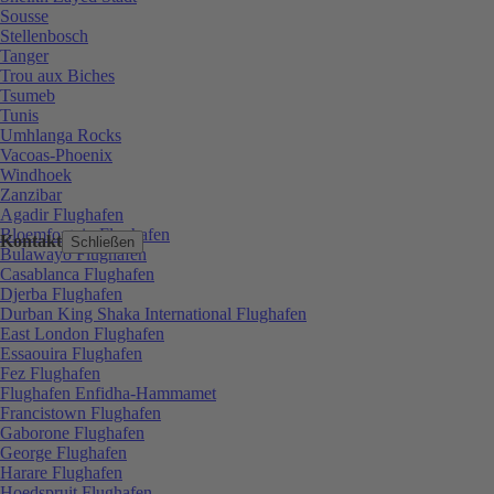
Sousse
Stellenbosch
Tanger
Trou aux Biches
Tsumeb
Tunis
Umhlanga Rocks
Vacoas-Phoenix
Windhoek
Zanzibar
Agadir Flughafen
Bloemfontein Flughafen
Kontakt
Schließen
Bulawayo Flughafen
Casablanca Flughafen
Djerba Flughafen
Durban King Shaka International Flughafen
East London Flughafen
Essaouira Flughafen
Fez Flughafen
Flughafen Enfidha-Hammamet
Francistown Flughafen
Gaborone Flughafen
George Flughafen
Harare Flughafen
Hoedspruit Flughafen