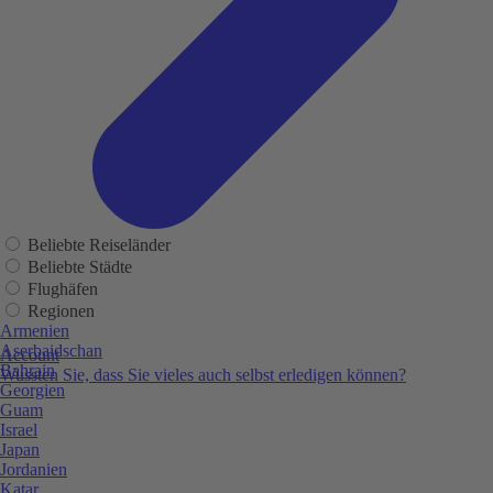
Beliebte Reiseländer
Beliebte Städte
Flughäfen
Regionen
Armenien
Aserbaidschan
Account
Bahrain
Wussten Sie, dass Sie vieles auch selbst erledigen können?
Georgien
Guam
Israel
Japan
Jordanien
Katar