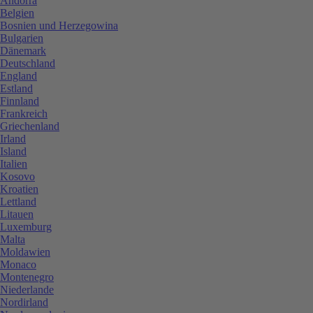
Andorra
Belgien
Bosnien und Herzegowina
Bulgarien
Dänemark
Deutschland
England
Estland
Finnland
Frankreich
Griechenland
Irland
Island
Italien
Kosovo
Kroatien
Lettland
Litauen
Luxemburg
Malta
Moldawien
Monaco
Montenegro
Niederlande
Nordirland