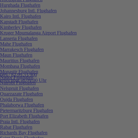
Hurghada Flughafen
Johannesburg Intl. Flughafen
Kairo Intl. Flughafen
Kapstadt Flughafen
Kimberley Flughafen
Kruger Mpumalanga Airport Flughafen
Lanseria Flughafen
Mahe Flughafen
Marrakesch Flughafen
Maun Flughafen
Mauritius Flughafen
Mombasa Flughafen
Monastir Flughafen
089 / 82 99 33 900
Nador Flughafen
erreichbar ab 09:00 Uhr
Nairobi Flughafen
Nelspruit Flughafen
Ouarzazate Flughafen
Oujda Flughafen
Phalaborwa Flughafen
Pietermaritzburg Flughafen
Port Elizabeth Flughafen
Praia Intl. Flughafen
Rabat Flughafen
Richards Bay Flughafen