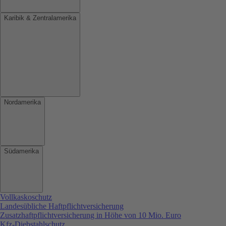
Karibik & Zentralamerika
Nordamerika
Südamerika
Vollkaskoschutz
Landesübliche Haftpflichtversicherung
Zusatzhaftpflichtversicherung in Höhe von 10 Mio. Euro
Kfz-Diebstahlschutz