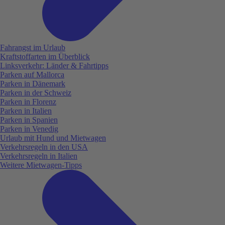
Fahrangst im Urlaub
Kraftstoffarten im Überblick
Linksverkehr: Länder & Fahrtipps
Parken auf Mallorca
Parken in Dänemark
Parken in der Schweiz
Parken in Florenz
Parken in Italien
Parken in Spanien
Parken in Venedig
Urlaub mit Hund und Mietwagen
Verkehrsregeln in den USA
Verkehrsregeln in Italien
Weitere Mietwagen-Tipps