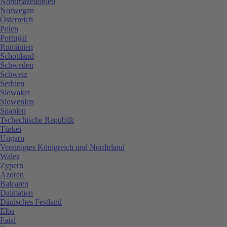
Nordmazedonien
Norwegen
Österreich
Polen
Portugal
Rumänien
Schottland
Schweden
Schweiz
Serbien
Slowakei
Slowenien
Spanien
Tschechische Republik
Türkei
Ungarn
Vereinigtes Königreich und Nordirland
Wales
Zypern
Azoren
Balearen
Dalmatien
Dänisches Festland
Elba
Faial