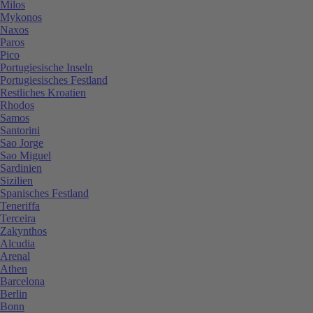
Milos
Mykonos
Naxos
Paros
Pico
Portugiesische Inseln
Portugiesisches Festland
Restliches Kroatien
Rhodos
Samos
Santorini
Sao Jorge
Sao Miguel
Sardinien
Sizilien
Spanisches Festland
Teneriffa
Terceira
Zakynthos
Alcudia
Arenal
Athen
Barcelona
Berlin
Bonn