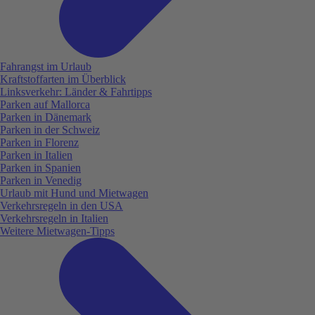
Fahrangst im Urlaub
Kraftstoffarten im Überblick
Linksverkehr: Länder & Fahrtipps
Parken auf Mallorca
Parken in Dänemark
Parken in der Schweiz
Parken in Florenz
Parken in Italien
Parken in Spanien
Parken in Venedig
Urlaub mit Hund und Mietwagen
Verkehrsregeln in den USA
Verkehrsregeln in Italien
Weitere Mietwagen-Tipps