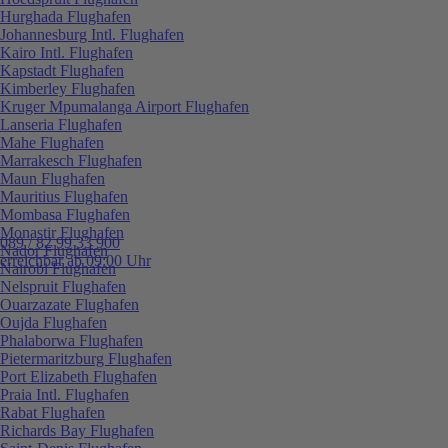
Hurghada Flughafen
Johannesburg Intl. Flughafen
Kairo Intl. Flughafen
Kapstadt Flughafen
Kimberley Flughafen
Kruger Mpumalanga Airport Flughafen
Lanseria Flughafen
Mahe Flughafen
Marrakesch Flughafen
Maun Flughafen
Mauritius Flughafen
Mombasa Flughafen
Monastir Flughafen
089 / 82 99 33 900
Nador Flughafen
erreichbar ab 09:00 Uhr
Nairobi Flughafen
Nelspruit Flughafen
Ouarzazate Flughafen
Oujda Flughafen
Phalaborwa Flughafen
Pietermaritzburg Flughafen
Port Elizabeth Flughafen
Praia Intl. Flughafen
Rabat Flughafen
Richards Bay Flughafen