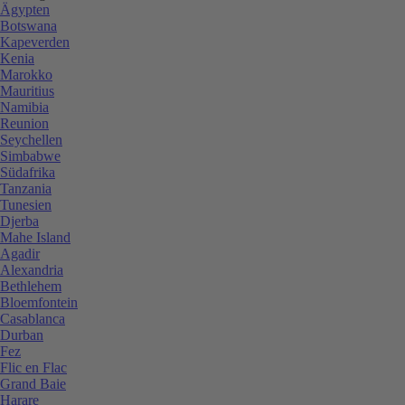
Ägypten
Botswana
Kapeverden
Kenia
Marokko
Mauritius
Namibia
Reunion
Seychellen
Simbabwe
Südafrika
Tanzania
Tunesien
Djerba
Mahe Island
Agadir
Alexandria
Bethlehem
Bloemfontein
Casablanca
Durban
Fez
Flic en Flac
Grand Baie
Harare