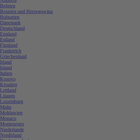
Andorra
Belgien
Bosnien und Herzegowina
Bulgarien
Dänemark
Deutschland
England
Estland
Finnland
Frankreich
Griechenland
Irland
Island
Italien
Kosovo
Kroatien
Lettland
Litauen
Luxemburg
Malta
Moldawien
Monaco
Montenegro
Niederlande
Nordirland