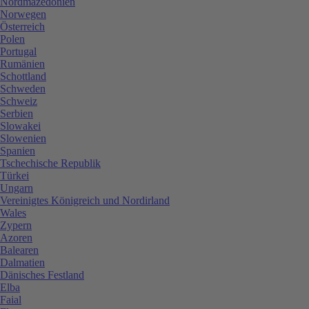
Nordmazedonien
Norwegen
Österreich
Polen
Portugal
Rumänien
Schottland
Schweden
Schweiz
Serbien
Slowakei
Slowenien
Spanien
Tschechische Republik
Türkei
Ungarn
Vereinigtes Königreich und Nordirland
Wales
Zypern
Azoren
Balearen
Dalmatien
Dänisches Festland
Elba
Faial