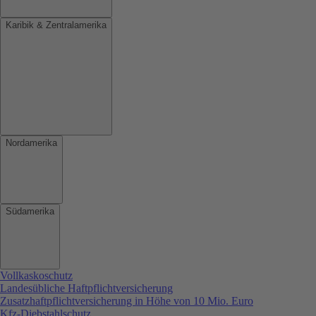
Karibik & Zentralamerika
Nordamerika
Südamerika
Vollkaskoschutz
Landesübliche Haftpflichtversicherung
Zusatzhaftpflichtversicherung in Höhe von 10 Mio. Euro
Kfz-Diebstahlschutz