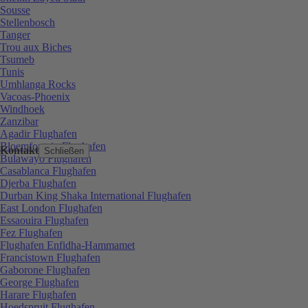
Sousse
Stellenbosch
Tanger
Trou aux Biches
Tsumeb
Tunis
Umhlanga Rocks
Vacoas-Phoenix
Windhoek
Zanzibar
Agadir Flughafen
Bloemfontein Flughafen
Kontakt
Schließen
Bulawayo Flughafen
Casablanca Flughafen
Djerba Flughafen
Durban King Shaka International Flughafen
East London Flughafen
Essaouira Flughafen
Fez Flughafen
Flughafen Enfidha-Hammamet
Francistown Flughafen
Gaborone Flughafen
George Flughafen
Harare Flughafen
Hoedspruit Flughafen