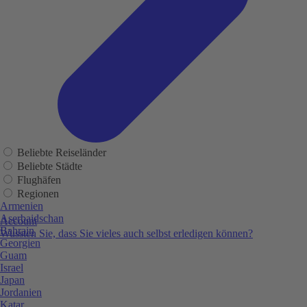
Beliebte Reiseländer
Beliebte Städte
Flughäfen
Regionen
Armenien
Aserbaidschan
Account
Bahrain
Wussten Sie, dass Sie vieles auch selbst erledigen können?
Georgien
Guam
Israel
Japan
Jordanien
Katar