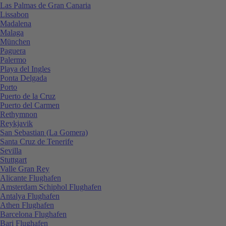
Las Palmas de Gran Canaria
Lissabon
Madalena
Malaga
München
Paguera
Palermo
Playa del Ingles
Ponta Delgada
Porto
Puerto de la Cruz
Puerto del Carmen
Rethymnon
Reykjavik
San Sebastian (La Gomera)
Santa Cruz de Tenerife
Sevilla
Stuttgart
Valle Gran Rey
Alicante Flughafen
Amsterdam Schiphol Flughafen
Antalya Flughafen
Athen Flughafen
Barcelona Flughafen
Bari Flughafen