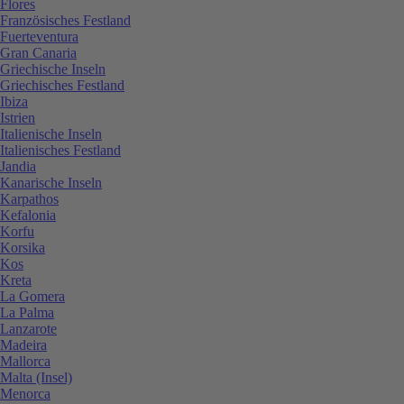
Flores
Französisches Festland
Fuerteventura
Gran Canaria
Griechische Inseln
Griechisches Festland
Ibiza
Istrien
Italienische Inseln
Italienisches Festland
Jandia
Kanarische Inseln
Karpathos
Kefalonia
Korfu
Korsika
Kos
Kreta
La Gomera
La Palma
Lanzarote
Madeira
Mallorca
Malta (Insel)
Menorca