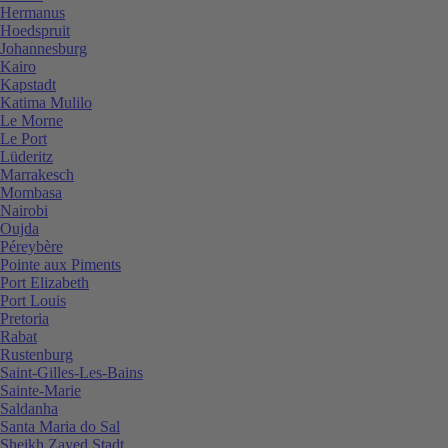
Hermanus
Hoedspruit
Johannesburg
Kairo
Kapstadt
Katima Mulilo
Le Morne
Le Port
Lüderitz
Marrakesch
Mombasa
Nairobi
Oujda
Péreybère
Pointe aux Piments
Port Elizabeth
Port Louis
Pretoria
Rabat
Rustenburg
Saint-Gilles-Les-Bains
Sainte-Marie
Saldanha
Santa Maria do Sal
Sheikh Zayed Stadt