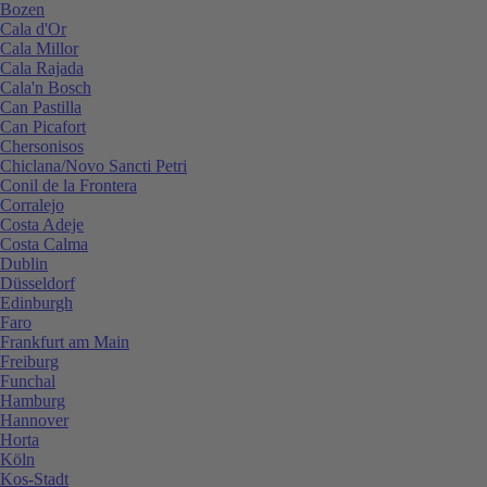
Bozen
Cala d'Or
Cala Millor
Cala Rajada
Cala'n Bosch
Can Pastilla
Can Picafort
Chersonisos
Chiclana/Novo Sancti Petri
Conil de la Frontera
Corralejo
Costa Adeje
Costa Calma
Dublin
Düsseldorf
Edinburgh
Faro
Frankfurt am Main
Freiburg
Funchal
Hamburg
Hannover
Horta
Köln
Kos-Stadt