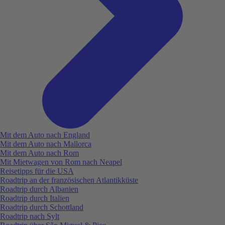
Mit dem Auto nach England
Mit dem Auto nach Mallorca
Mit dem Auto nach Rom
Mit Mietwagen von Rom nach Neapel
Reisetipps für die USA
Roadtrip an der französischen Atlantikküste
Roadtrip durch Albanien
Roadtrip durch Italien
Roadtrip durch Schottland
Roadtrip nach Sylt