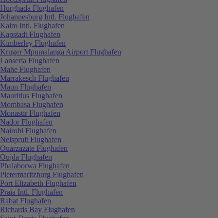
Hurghada Flughafen
Johannesburg Intl. Flughafen
Kairo Intl. Flughafen
Kapstadt Flughafen
Kimberley Flughafen
Kruger Mpumalanga Airport Flughafen
Lanseria Flughafen
Mahe Flughafen
Marrakesch Flughafen
Maun Flughafen
Mauritius Flughafen
Mombasa Flughafen
Monastir Flughafen
Nador Flughafen
Nairobi Flughafen
Nelspruit Flughafen
Ouarzazate Flughafen
Oujda Flughafen
Phalaborwa Flughafen
Pietermaritzburg Flughafen
Port Elizabeth Flughafen
Praia Intl. Flughafen
Rabat Flughafen
Richards Bay Flughafen