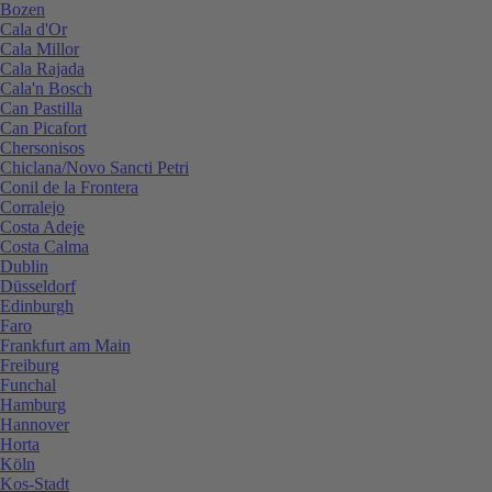
Bozen
Cala d'Or
Cala Millor
Cala Rajada
Cala'n Bosch
Can Pastilla
Can Picafort
Chersonisos
Chiclana/Novo Sancti Petri
Conil de la Frontera
Corralejo
Costa Adeje
Costa Calma
Dublin
Düsseldorf
Edinburgh
Faro
Frankfurt am Main
Freiburg
Funchal
Hamburg
Hannover
Horta
Köln
Kos-Stadt