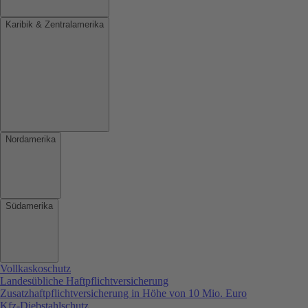
Karibik & Zentralamerika
Nordamerika
Südamerika
Vollkaskoschutz
Landesübliche Haftpflichtversicherung
Zusatzhaftpflichtversicherung in Höhe von 10 Mio. Euro
Kfz-Diebstahlschutz