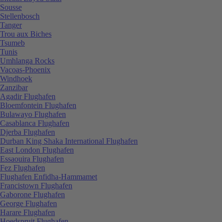
Sousse
Stellenbosch
Tanger
Trou aux Biches
Tsumeb
Tunis
Umhlanga Rocks
Vacoas-Phoenix
Windhoek
Zanzibar
Agadir Flughafen
Bloemfontein Flughafen
Bulawayo Flughafen
Casablanca Flughafen
Djerba Flughafen
Durban King Shaka International Flughafen
East London Flughafen
Essaouira Flughafen
Fez Flughafen
Flughafen Enfidha-Hammamet
Francistown Flughafen
Gaborone Flughafen
George Flughafen
Harare Flughafen
Hoedspruit Flughafen