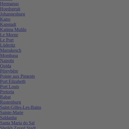
Hermanus
Hoedspruit
Johannesburg
Kairo
Kapstadt
Katima Mulilo
Le Morne
Le Port
Lüderitz
Marrakesch
Mombasa
Nairobi
Oujda
Péreybère
Pointe aux Piments
Port Elizabeth
Port Louis
Pretoria
Rabat
Rustenburg
Saint-Gilles-Les-Bains
Sainte-Marie
Saldanha
Santa Maria do Sal
Sheikh Zayed Stadt