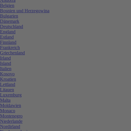
Andorra
Belgien
Bosnien und Herzegowina
Bulgarien
Dänemark
Deutschland
England
Estland
Finnland
Frankreich
Griechenland
Irland
Island
Italien
Kosovo
Kroatien
Lettland
Litauen
Luxemburg
Malta
Moldawien
Monaco
Montenegro
Niederlande
Nordirland