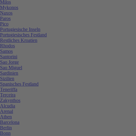
Milos
Mykonos
Naxos
Paros
Pico
Portugiesische Inseln
Portugiesisches Festland
Restliches Kroatien
Rhodos
Samos
Santorini
Sao Jorge
Sao Miguel
Sardinien
Sizilien
Spanisches Festland
Teneriffa
Terceira
Zakynthos
Alcudia
Arenal
Athen
Barcelona
Berlin
Bonn