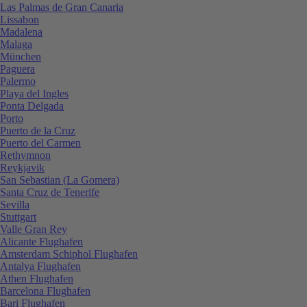
Las Palmas de Gran Canaria
Lissabon
Madalena
Malaga
München
Paguera
Palermo
Playa del Ingles
Ponta Delgada
Porto
Puerto de la Cruz
Puerto del Carmen
Rethymnon
Reykjavik
San Sebastian (La Gomera)
Santa Cruz de Tenerife
Sevilla
Stuttgart
Valle Gran Rey
Alicante Flughafen
Amsterdam Schiphol Flughafen
Antalya Flughafen
Athen Flughafen
Barcelona Flughafen
Bari Flughafen