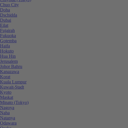
Chuo City
Doha
Dschidda
Dubai
Eilat
Fujairah
Fukuoka
Gotemba
Haifa
Hokuto
Hua Hin
Jerusalem
Johor Bahru
Kanazawa
Korat
Kuala Lumpur
Kuwait-Stadt
Kyoto
Maskat
Minato (Tokyo)
Nagoya
Naha
Natanya
Odawara