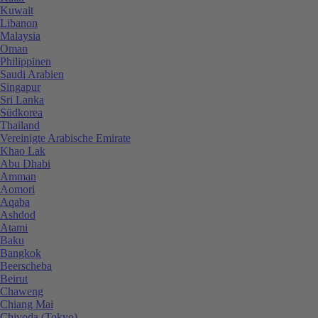
Kuwait
Libanon
Malaysia
Oman
Philippinen
Saudi Arabien
Singapur
Sri Lanka
Südkorea
Thailand
Vereinigte Arabische Emirate
Khao Lak
Abu Dhabi
Amman
Aomori
Aqaba
Ashdod
Atami
Baku
Bangkok
Beerscheba
Beirut
Chaweng
Chiang Mai
Chiyoda (Tokyo)