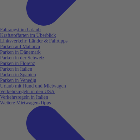
Fahrangst im Urlaub
Kraftstoffarten im Überblick
Linksverkehr: Länder & Fahrtipps
Parken auf Mallorca
Parken in Dänemark
Parken in der Schweiz
Parken in Florenz
Parken in Italien
Parken in Spanien
Parken in Venedig
Urlaub mit Hund und Mietwagen
Verkehrsregeln in den USA
Verkehrsregeln in Italien
Weitere Mietwagen-Tipps