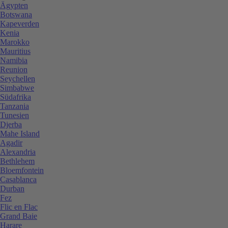
Ägypten
Botswana
Kapeverden
Kenia
Marokko
Mauritius
Namibia
Reunion
Seychellen
Simbabwe
Südafrika
Tanzania
Tunesien
Djerba
Mahe Island
Agadir
Alexandria
Bethlehem
Bloemfontein
Casablanca
Durban
Fez
Flic en Flac
Grand Baie
Harare