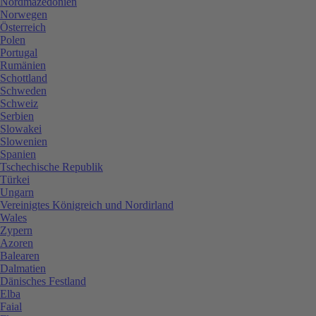
Nordmazedonien
Norwegen
Österreich
Polen
Portugal
Rumänien
Schottland
Schweden
Schweiz
Serbien
Slowakei
Slowenien
Spanien
Tschechische Republik
Türkei
Ungarn
Vereinigtes Königreich und Nordirland
Wales
Zypern
Azoren
Balearen
Dalmatien
Dänisches Festland
Elba
Faial