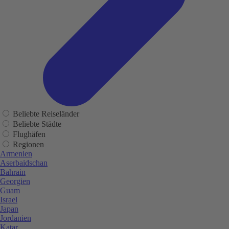
Beliebte Reiseländer
Beliebte Städte
Flughäfen
Regionen
Armenien
Aserbaidschan
Bahrain
Georgien
Guam
Israel
Japan
Jordanien
Katar