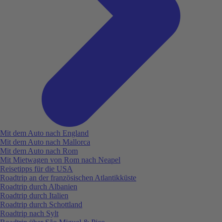
Mit dem Auto nach England
Mit dem Auto nach Mallorca
Mit dem Auto nach Rom
Mit Mietwagen von Rom nach Neapel
Reisetipps für die USA
Roadtrip an der französischen Atlantikküste
Roadtrip durch Albanien
Roadtrip durch Italien
Roadtrip durch Schottland
Roadtrip nach Sylt