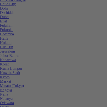
Chuo City
Doha
Dschidda
Dubai
Eilat
Fujairah
Fukuoka
Gotemba
Haifa
Hokuto
Hua Hin
Jerusalem
Johor Bahru
Kanazawa
Korat
Kuala Lumpur
Kuwait-Stadt
Kyoto
Maskat
Minato (Tokyo)
Nagoya
Naha
Natanya
Odawara