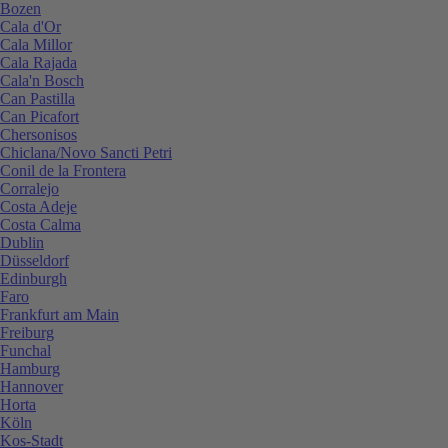
Bozen
Cala d'Or
Cala Millor
Cala Rajada
Cala'n Bosch
Can Pastilla
Can Picafort
Chersonisos
Chiclana/Novo Sancti Petri
Conil de la Frontera
Corralejo
Costa Adeje
Costa Calma
Dublin
Düsseldorf
Edinburgh
Faro
Frankfurt am Main
Freiburg
Funchal
Hamburg
Hannover
Horta
Köln
Kos-Stadt