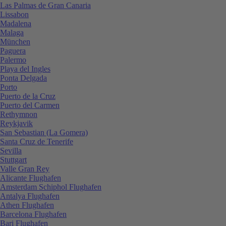
Las Palmas de Gran Canaria
Lissabon
Madalena
Malaga
München
Paguera
Palermo
Playa del Ingles
Ponta Delgada
Porto
Puerto de la Cruz
Puerto del Carmen
Rethymnon
Reykjavik
San Sebastian (La Gomera)
Santa Cruz de Tenerife
Sevilla
Stuttgart
Valle Gran Rey
Alicante Flughafen
Amsterdam Schiphol Flughafen
Antalya Flughafen
Athen Flughafen
Barcelona Flughafen
Bari Flughafen