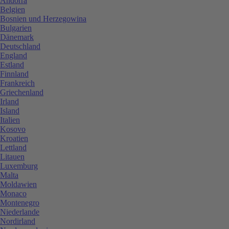
Andorra
Belgien
Bosnien und Herzegowina
Bulgarien
Dänemark
Deutschland
England
Estland
Finnland
Frankreich
Griechenland
Irland
Island
Italien
Kosovo
Kroatien
Lettland
Litauen
Luxemburg
Malta
Moldawien
Monaco
Montenegro
Niederlande
Nordirland