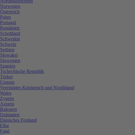
Nordmazedonien
Norwegen
Österreich
Polen
Portugal
Rumänien
Schottland
Schweden
Schweiz
Serbien
Slowakei
Slowenien
Spanien
Tschechische Republik
Türkei
Ungarn
Vereinigtes Königreich und Nordirland
Wales
Zypern
Azoren
Balearen
Dalmatien
Dänisches Festland
Elba
Faial