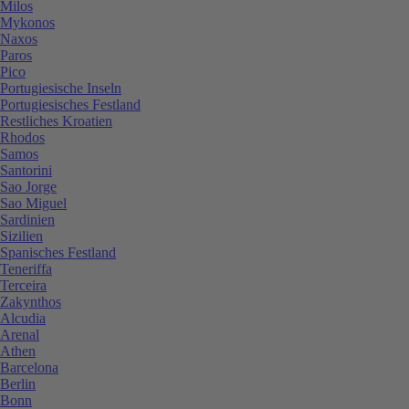
Milos
Mykonos
Naxos
Paros
Pico
Portugiesische Inseln
Portugiesisches Festland
Restliches Kroatien
Rhodos
Samos
Santorini
Sao Jorge
Sao Miguel
Sardinien
Sizilien
Spanisches Festland
Teneriffa
Terceira
Zakynthos
Alcudia
Arenal
Athen
Barcelona
Berlin
Bonn