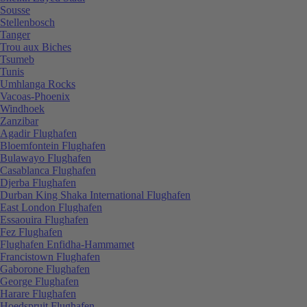
Sousse
Stellenbosch
Tanger
Trou aux Biches
Tsumeb
Tunis
Umhlanga Rocks
Vacoas-Phoenix
Windhoek
Zanzibar
Agadir Flughafen
Bloemfontein Flughafen
Bulawayo Flughafen
Casablanca Flughafen
Djerba Flughafen
Durban King Shaka International Flughafen
East London Flughafen
Essaouira Flughafen
Fez Flughafen
Flughafen Enfidha-Hammamet
Francistown Flughafen
Gaborone Flughafen
George Flughafen
Harare Flughafen
Hoedspruit Flughafen