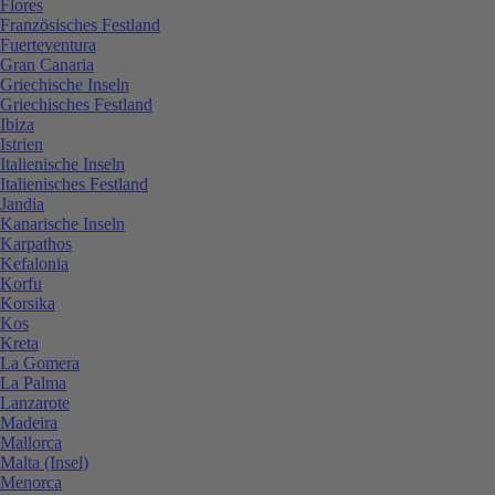
Flores
Französisches Festland
Fuerteventura
Gran Canaria
Griechische Inseln
Griechisches Festland
Ibiza
Istrien
Italienische Inseln
Italienisches Festland
Jandia
Kanarische Inseln
Karpathos
Kefalonia
Korfu
Korsika
Kos
Kreta
La Gomera
La Palma
Lanzarote
Madeira
Mallorca
Malta (Insel)
Menorca