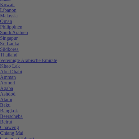
Kuwait
Libanon
Malaysia
Oman
Philippinen
Saudi Arabien
Singapur
Sri Lanka
Südkorea
Thailand
Vereinigte Arabische Emirate
Khao Lak
Abu Dhabi
Amman
Aomori
Aqaba
Ashdod
Atami
Baku
Bangkok
Beerscheba
Beirut
Chaweng
Chiang Mai
Chiyoda (Tokyo)