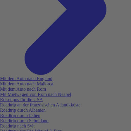
Mit dem Auto nach England
Mit dem Auto nach Mallorca
Mit dem Auto nach Rom
Mit Mietwagen von Rom nach Neapel
Reisetipps für die USA
Roadtrip an der französischen Atlantikküste
Roadtrip durch Albanien
Roadtrip durch Italien
Roadtrip durch Schottland
Roadtrip nach Sylt