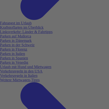
Fahrangst im Urlaub
Kraftstoffarten im Überblick
Linksverkehr: Länder & Fahrtipps
Parken auf Mallorca
Parken in Dänemark
Parken in der Schweiz
Parken in Florenz
Parken in Italien
Parken in Spanien
Parken in Venedig
Urlaub mit Hund und Mietwagen
Verkehrsregeln in den USA
Verkehrsregeln in Italien
Weitere Mietwagen-Tipps