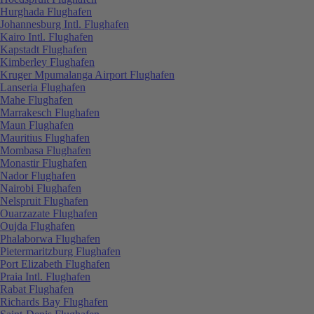
Hurghada Flughafen
Johannesburg Intl. Flughafen
Kairo Intl. Flughafen
Kapstadt Flughafen
Kimberley Flughafen
Kruger Mpumalanga Airport Flughafen
Lanseria Flughafen
Mahe Flughafen
Marrakesch Flughafen
Maun Flughafen
Mauritius Flughafen
Mombasa Flughafen
Monastir Flughafen
Nador Flughafen
Nairobi Flughafen
Nelspruit Flughafen
Ouarzazate Flughafen
Oujda Flughafen
Phalaborwa Flughafen
Pietermaritzburg Flughafen
Port Elizabeth Flughafen
Praia Intl. Flughafen
Rabat Flughafen
Richards Bay Flughafen