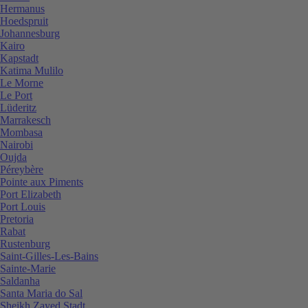
Hermanus
Hoedspruit
Johannesburg
Kairo
Kapstadt
Katima Mulilo
Le Morne
Le Port
Lüderitz
Marrakesch
Mombasa
Nairobi
Oujda
Péreybère
Pointe aux Piments
Port Elizabeth
Port Louis
Pretoria
Rabat
Rustenburg
Saint-Gilles-Les-Bains
Sainte-Marie
Saldanha
Santa Maria do Sal
Sheikh Zayed Stadt