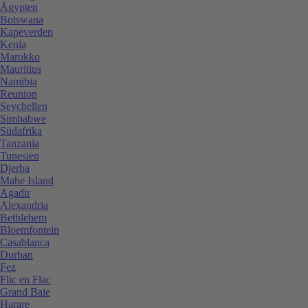
Ägypten
Botswana
Kapeverden
Kenia
Marokko
Mauritius
Namibia
Reunion
Seychellen
Simbabwe
Südafrika
Tanzania
Tunesien
Djerba
Mahe Island
Agadir
Alexandria
Bethlehem
Bloemfontein
Casablanca
Durban
Fez
Flic en Flac
Grand Baie
Harare