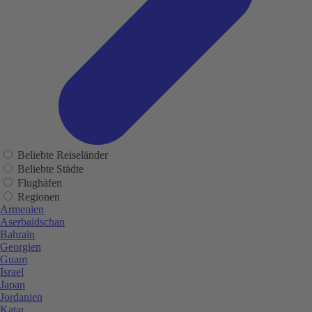
Beliebte Reiseländer
Beliebte Städte
Flughäfen
Regionen
Armenien
Aserbaidschan
Bahrain
Georgien
Guam
Israel
Japan
Jordanien
Katar