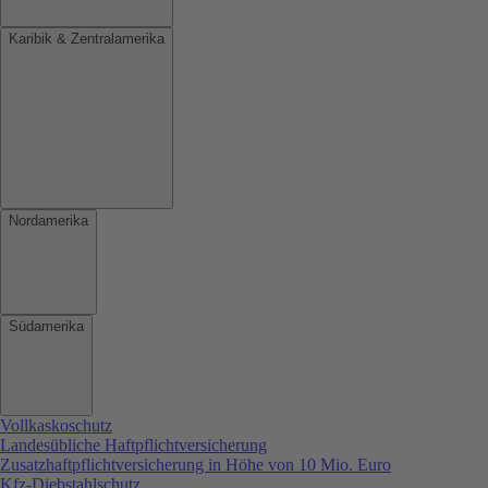
Karibik & Zentralamerika
Nordamerika
Südamerika
Vollkaskoschutz
Landesübliche Haftpflichtversicherung
Zusatzhaftpflichtversicherung in Höhe von 10 Mio. Euro
Kfz-Diebstahlschutz