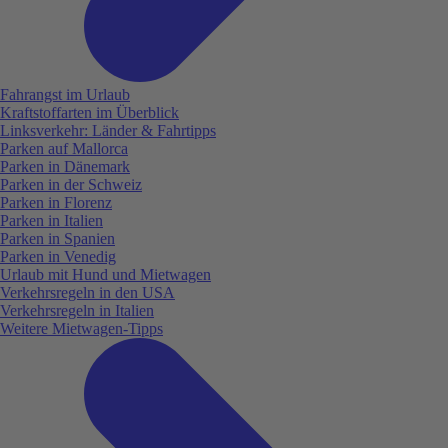
Fahrangst im Urlaub
Kraftstoffarten im Überblick
Linksverkehr: Länder & Fahrtipps
Parken auf Mallorca
Parken in Dänemark
Parken in der Schweiz
Parken in Florenz
Parken in Italien
Parken in Spanien
Parken in Venedig
Urlaub mit Hund und Mietwagen
Verkehrsregeln in den USA
Verkehrsregeln in Italien
Weitere Mietwagen-Tipps