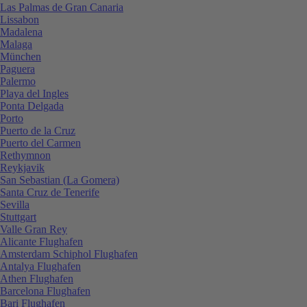
Las Palmas de Gran Canaria
Lissabon
Madalena
Malaga
München
Paguera
Palermo
Playa del Ingles
Ponta Delgada
Porto
Puerto de la Cruz
Puerto del Carmen
Rethymnon
Reykjavik
San Sebastian (La Gomera)
Santa Cruz de Tenerife
Sevilla
Stuttgart
Valle Gran Rey
Alicante Flughafen
Amsterdam Schiphol Flughafen
Antalya Flughafen
Athen Flughafen
Barcelona Flughafen
Bari Flughafen