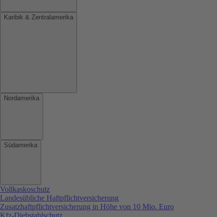
Karibik & Zentralamerika
Nordamerika
Südamerika
Vollkaskoschutz
Landesübliche Haftpflichtversicherung
Zusatzhaftpflichtversicherung in Höhe von 10 Mio. Euro
Kfz-Diebstahlschutz