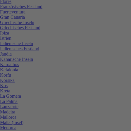
Flores
Französisches Festland
Fuerteventura
Gran Canaria
Griechische Inseln
Griechisches Festland
Ibiza
Istrien
Italienische Inseln
Italienisches Festland
Jandia
Kanarische Inseln
Karpathos
Kefalonia
Korfu
Korsika
Kos
Kreta
La Gomera
La Palma
Lanzarote
Madeira
Mallorca
Malta (Insel)
Menorca