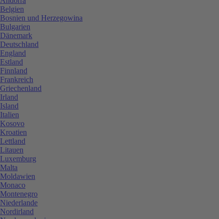
Andorra
Belgien
Bosnien und Herzegowina
Bulgarien
Dänemark
Deutschland
England
Estland
Finnland
Frankreich
Griechenland
Irland
Island
Italien
Kosovo
Kroatien
Lettland
Litauen
Luxemburg
Malta
Moldawien
Monaco
Montenegro
Niederlande
Nordirland