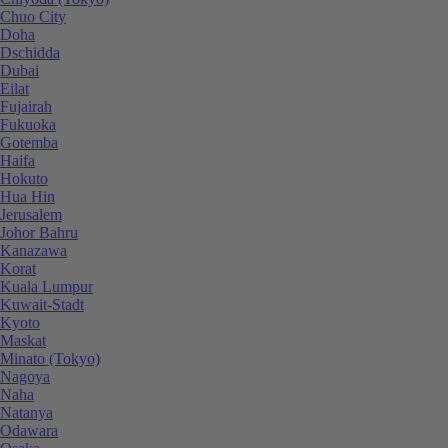
Chuo City
Doha
Dschidda
Dubai
Eilat
Fujairah
Fukuoka
Gotemba
Haifa
Hokuto
Hua Hin
Jerusalem
Johor Bahru
Kanazawa
Korat
Kuala Lumpur
Kuwait-Stadt
Kyoto
Maskat
Minato (Tokyo)
Nagoya
Naha
Natanya
Odawara