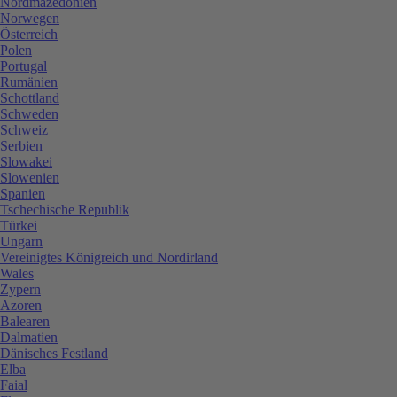
Nordmazedonien
Norwegen
Österreich
Polen
Portugal
Rumänien
Schottland
Schweden
Schweiz
Serbien
Slowakei
Slowenien
Spanien
Tschechische Republik
Türkei
Ungarn
Vereinigtes Königreich und Nordirland
Wales
Zypern
Azoren
Balearen
Dalmatien
Dänisches Festland
Elba
Faial