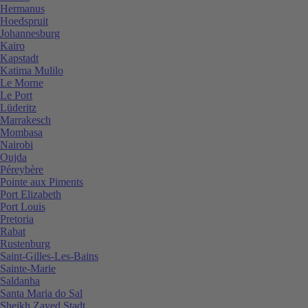
Hermanus
Hoedspruit
Johannesburg
Kairo
Kapstadt
Katima Mulilo
Le Morne
Le Port
Lüderitz
Marrakesch
Mombasa
Nairobi
Oujda
Péreybère
Pointe aux Piments
Port Elizabeth
Port Louis
Pretoria
Rabat
Rustenburg
Saint-Gilles-Les-Bains
Sainte-Marie
Saldanha
Santa Maria do Sal
Sheikh Zayed Stadt