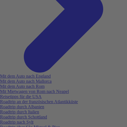
Mit dem Auto nach England
Mit dem Auto nach Mallorca
Mit dem Auto nach Rom
Mit Mietwagen von Rom nach Neapel
Reisetipps für die USA
Roadtrip an der französischen Atlantikküste
Roadtrip durch Albanien
Roadtrip durch Italien
Roadtrip durch Schottland
Roadtrip nach Sylt