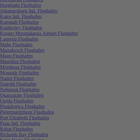
Hurghada Flughafen
Johannesburg Intl. Flughafen
Kairo Intl. Flughafen
Kapstadt Flughafen
Kimberley Flughafen
Kruger Mpumalanga Airport Flughafen
Lanseria Flughafen
Mahe Flughafen
Marrakesch Flughafen
Maun Flughafen
Mauritius Flughafen
Mombasa Flughafen
Monastir Flughafen
Nador Flughafen
Nairobi Flughafen
Nelspruit Flughafen
Ouarzazate Flughafen
Oujda Flughafen
Phalaborwa Flughafen
Pietermaritzburg Flughafen
Port Elizabeth Flughafen
Praia Intl. Flughafen
Rabat Flughafen
Richards Bay Flughafen