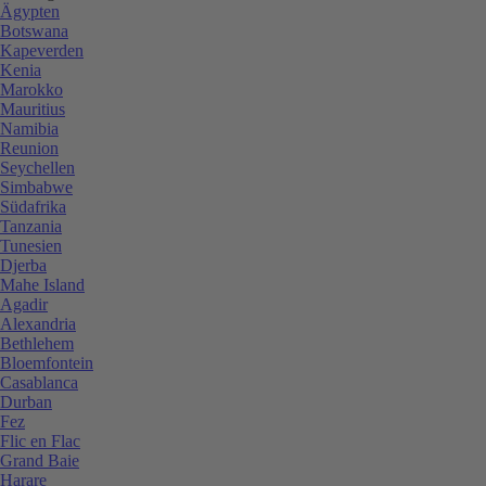
Ägypten
Botswana
Kapeverden
Kenia
Marokko
Mauritius
Namibia
Reunion
Seychellen
Simbabwe
Südafrika
Tanzania
Tunesien
Djerba
Mahe Island
Agadir
Alexandria
Bethlehem
Bloemfontein
Casablanca
Durban
Fez
Flic en Flac
Grand Baie
Harare