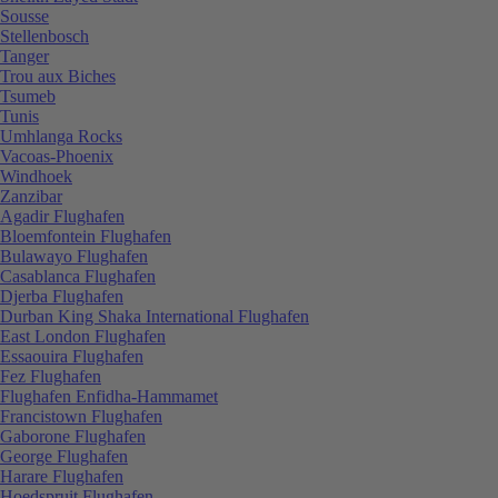
Sousse
Stellenbosch
Tanger
Trou aux Biches
Tsumeb
Tunis
Umhlanga Rocks
Vacoas-Phoenix
Windhoek
Zanzibar
Agadir Flughafen
Bloemfontein Flughafen
Bulawayo Flughafen
Casablanca Flughafen
Djerba Flughafen
Durban King Shaka International Flughafen
East London Flughafen
Essaouira Flughafen
Fez Flughafen
Flughafen Enfidha-Hammamet
Francistown Flughafen
Gaborone Flughafen
George Flughafen
Harare Flughafen
Hoedspruit Flughafen