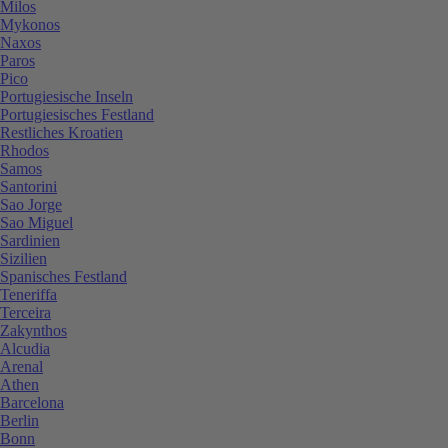
Milos
Mykonos
Naxos
Paros
Pico
Portugiesische Inseln
Portugiesisches Festland
Restliches Kroatien
Rhodos
Samos
Santorini
Sao Jorge
Sao Miguel
Sardinien
Sizilien
Spanisches Festland
Teneriffa
Terceira
Zakynthos
Alcudia
Arenal
Athen
Barcelona
Berlin
Bonn