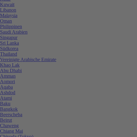
Kuwait
Libanon
Malaysia
Oman
Philippinen
Saudi Arabien
Singapur
Sri Lanka
Südkorea
Thailand
Vereinigte Arabische Emirate
Khao Lak
Abu Dhabi
Amman
Aomori
Aqaba
Ashdod
Atami
Baku
Bangkok
Beerscheba
Beirut
Chaweng
Chiang Mai
Chiyoda (Tokyo)