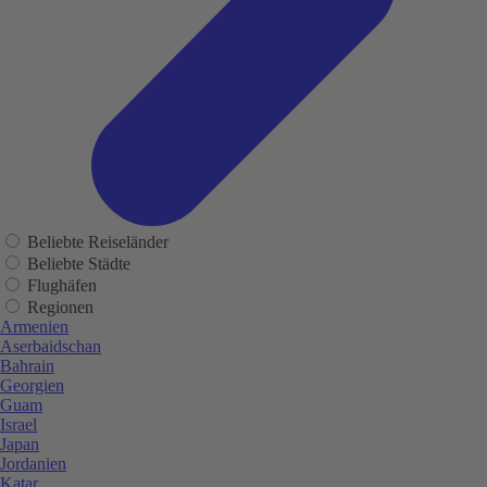
Beliebte Reiseländer
Beliebte Städte
Flughäfen
Regionen
Armenien
Aserbaidschan
Bahrain
Georgien
Guam
Israel
Japan
Jordanien
Katar