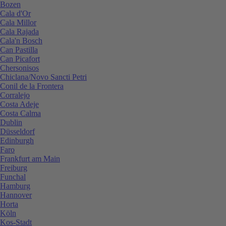
Bozen
Cala d'Or
Cala Millor
Cala Rajada
Cala'n Bosch
Can Pastilla
Can Picafort
Chersonisos
Chiclana/Novo Sancti Petri
Conil de la Frontera
Corralejo
Costa Adeje
Costa Calma
Dublin
Düsseldorf
Edinburgh
Faro
Frankfurt am Main
Freiburg
Funchal
Hamburg
Hannover
Horta
Köln
Kos-Stadt