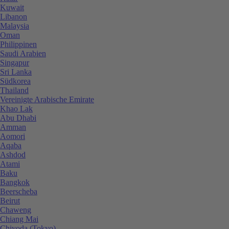
Kuwait
Libanon
Malaysia
Oman
Philippinen
Saudi Arabien
Singapur
Sri Lanka
Südkorea
Thailand
Vereinigte Arabische Emirate
Khao Lak
Abu Dhabi
Amman
Aomori
Aqaba
Ashdod
Atami
Baku
Bangkok
Beerscheba
Beirut
Chaweng
Chiang Mai
Chiyoda (Tokyo)