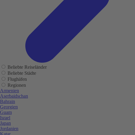
Beliebte Reiseländer
Beliebte Städte
Flughäfen
Regionen
Armenien
Aserbaidschan
Bahrain
Georgien
Guam
Israel
Japan
Jordanien
Katar