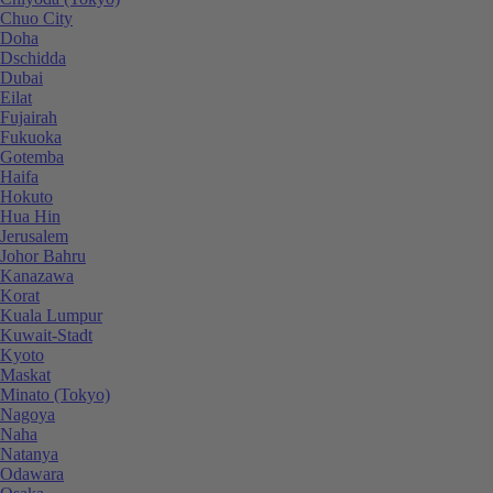
Chuo City
Doha
Dschidda
Dubai
Eilat
Fujairah
Fukuoka
Gotemba
Haifa
Hokuto
Hua Hin
Jerusalem
Johor Bahru
Kanazawa
Korat
Kuala Lumpur
Kuwait-Stadt
Kyoto
Maskat
Minato (Tokyo)
Nagoya
Naha
Natanya
Odawara