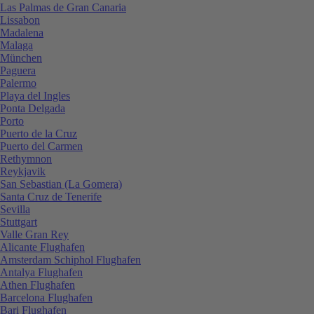
Las Palmas de Gran Canaria
Lissabon
Madalena
Malaga
München
Paguera
Palermo
Playa del Ingles
Ponta Delgada
Porto
Puerto de la Cruz
Puerto del Carmen
Rethymnon
Reykjavik
San Sebastian (La Gomera)
Santa Cruz de Tenerife
Sevilla
Stuttgart
Valle Gran Rey
Alicante Flughafen
Amsterdam Schiphol Flughafen
Antalya Flughafen
Athen Flughafen
Barcelona Flughafen
Bari Flughafen