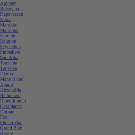
Ägypten
Botswana
Kapeverden
Kenia
Marokko
Mauritius
Namibia
Reunion
Seychellen
Simbabwe
Südafrika
Tanzania
Tunesien
Djerba
Mahe Island
Agadir
Alexandria
Bethlehem
Bloemfontein
Casablanca
Durban
Fez
Flic en Flac
Grand Baie
Harare