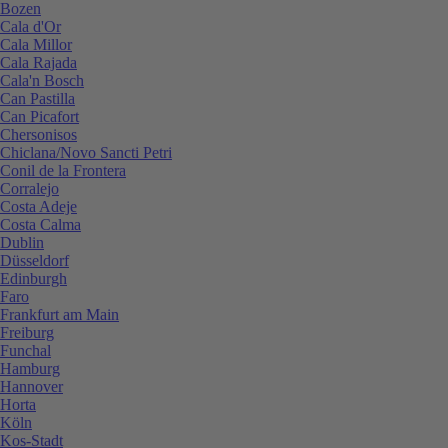
Bozen
Cala d'Or
Cala Millor
Cala Rajada
Cala'n Bosch
Can Pastilla
Can Picafort
Chersonisos
Chiclana/Novo Sancti Petri
Conil de la Frontera
Corralejo
Costa Adeje
Costa Calma
Dublin
Düsseldorf
Edinburgh
Faro
Frankfurt am Main
Freiburg
Funchal
Hamburg
Hannover
Horta
Köln
Kos-Stadt