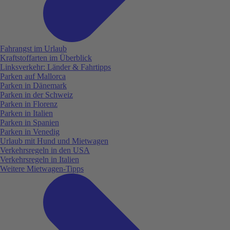
Fahrangst im Urlaub
Kraftstoffarten im Überblick
Linksverkehr: Länder & Fahrtipps
Parken auf Mallorca
Parken in Dänemark
Parken in der Schweiz
Parken in Florenz
Parken in Italien
Parken in Spanien
Parken in Venedig
Urlaub mit Hund und Mietwagen
Verkehrsregeln in den USA
Verkehrsregeln in Italien
Weitere Mietwagen-Tipps