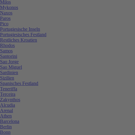
Milos
Mykonos
Naxos
Paros
Pico
Portugiesische Inseln
Portugiesisches Festland
Restliches Kroatien
Rhodos
Samos
Santorini
Sao Jorge
Sao Miguel
Sardinien
Sizilien
Spanisches Festland
Teneriffa
Terceira
Zakynthos
Alcudia
Arenal
Athen
Barcelona
Berlin
Bonn