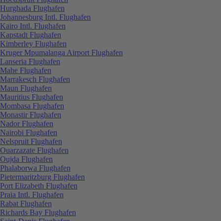
Hurghada Flughafen
Johannesburg Intl. Flughafen
Kairo Intl. Flughafen
Kapstadt Flughafen
Kimberley Flughafen
Kruger Mpumalanga Airport Flughafen
Lanseria Flughafen
Mahe Flughafen
Marrakesch Flughafen
Maun Flughafen
Mauritius Flughafen
Mombasa Flughafen
Monastir Flughafen
Nador Flughafen
Nairobi Flughafen
Nelspruit Flughafen
Ouarzazate Flughafen
Oujda Flughafen
Phalaborwa Flughafen
Pietermaritzburg Flughafen
Port Elizabeth Flughafen
Praia Intl. Flughafen
Rabat Flughafen
Richards Bay Flughafen