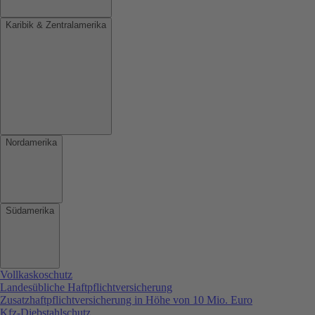
Karibik & Zentralamerika
Nordamerika
Südamerika
Vollkaskoschutz
Landesübliche Haftpflichtversicherung
Zusatzhaftpflichtversicherung in Höhe von 10 Mio. Euro
Kfz-Diebstahlschutz