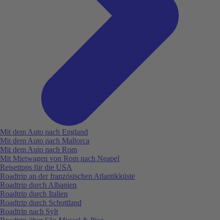
Mit dem Auto nach England
Mit dem Auto nach Mallorca
Mit dem Auto nach Rom
Mit Mietwagen von Rom nach Neapel
Reisetipps für die USA
Roadtrip an der französischen Atlantikküste
Roadtrip durch Albanien
Roadtrip durch Italien
Roadtrip durch Schottland
Roadtrip nach Sylt