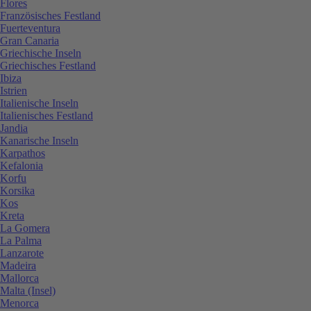
Flores
Französisches Festland
Fuerteventura
Gran Canaria
Griechische Inseln
Griechisches Festland
Ibiza
Istrien
Italienische Inseln
Italienisches Festland
Jandia
Kanarische Inseln
Karpathos
Kefalonia
Korfu
Korsika
Kos
Kreta
La Gomera
La Palma
Lanzarote
Madeira
Mallorca
Malta (Insel)
Menorca