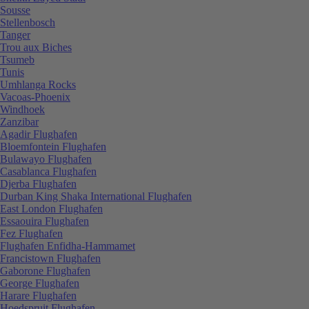
Sousse
Stellenbosch
Tanger
Trou aux Biches
Tsumeb
Tunis
Umhlanga Rocks
Vacoas-Phoenix
Windhoek
Zanzibar
Agadir Flughafen
Bloemfontein Flughafen
Bulawayo Flughafen
Casablanca Flughafen
Djerba Flughafen
Durban King Shaka International Flughafen
East London Flughafen
Essaouira Flughafen
Fez Flughafen
Flughafen Enfidha-Hammamet
Francistown Flughafen
Gaborone Flughafen
George Flughafen
Harare Flughafen
Hoedspruit Flughafen