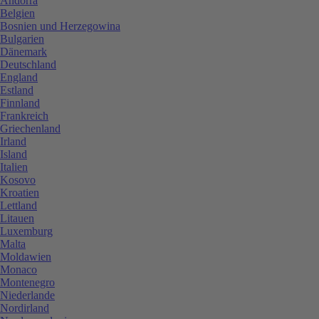
Andorra
Belgien
Bosnien und Herzegowina
Bulgarien
Dänemark
Deutschland
England
Estland
Finnland
Frankreich
Griechenland
Irland
Island
Italien
Kosovo
Kroatien
Lettland
Litauen
Luxemburg
Malta
Moldawien
Monaco
Montenegro
Niederlande
Nordirland