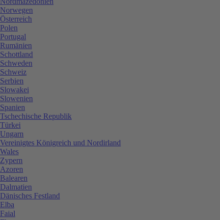
Nordmazedonien
Norwegen
Österreich
Polen
Portugal
Rumänien
Schottland
Schweden
Schweiz
Serbien
Slowakei
Slowenien
Spanien
Tschechische Republik
Türkei
Ungarn
Vereinigtes Königreich und Nordirland
Wales
Zypern
Azoren
Balearen
Dalmatien
Dänisches Festland
Elba
Faial