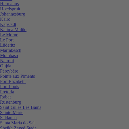
Hermanus
Hoedspruit
Johannesburg
Kairo
Kapstadt
Katima Mulilo
Le Morne
Le Port
Lüderitz
Marrakesch
Mombasa
Nairobi
Oujda
Péreybère
Pointe aux Piments
Port Elizabeth
Port Louis
Pretoria
Rabat
Rustenburg
Saint-Gilles-Les-Bains
Sainte-Marie
Saldanha
Santa Maria do Sal
Sheikh Zayed Stadt