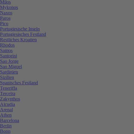
Milos
Mykonos
Naxos
Paros
Pico
Portugiesische Inseln
Portugiesisches Festland
Restliches Kroatien
Rhodos
Samos
Santorini
Sao Jorge
Sao Miguel
Sardinien
Sizilien
Spanisches Festland
Teneriffa
Terceira
Zakynthos
Alcudia
Arenal
Athen
Barcelona
Berlin
Bonn