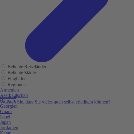
Beliebte Reiseländer
Beliebte Städte
Flughäfen
Regionen
Armenien
Aserbaidschan
Account
Bahrain
Wussten Sie, dass Sie vieles auch selbst erledigen können?
Georgien
Guam
Israel
Japan
Jordanien
Katar