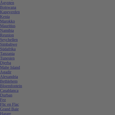
Ägypten
Botswana
Kapeverden
Kenia
Marokko
Mauritius
Namibia
Reunion
Seychellen
Simbabwe
Südafrika
Tanzania
Tunesien
Djerba
Mahe Island
Agadir
Alexandria
Bethlehem
Bloemfontein
Casablanca
Durban
Fez
Flic en Flac
Grand Baie
Harare