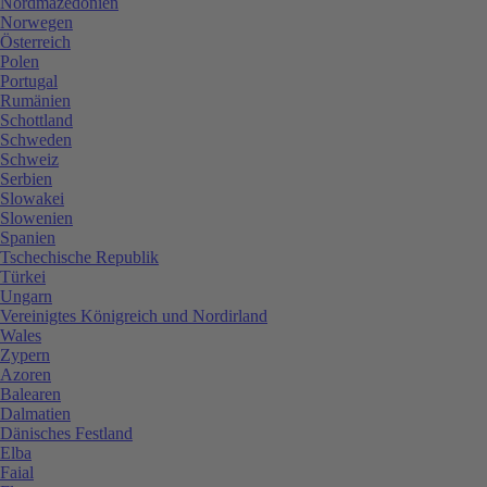
Nordmazedonien
Norwegen
Österreich
Polen
Portugal
Rumänien
Schottland
Schweden
Schweiz
Serbien
Slowakei
Slowenien
Spanien
Tschechische Republik
Türkei
Ungarn
Vereinigtes Königreich und Nordirland
Wales
Zypern
Azoren
Balearen
Dalmatien
Dänisches Festland
Elba
Faial