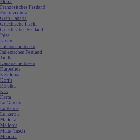
Flores
Französisches Festland
Fuerteventura
Gran Canaria
Griechische Inseln
Griechisches Festland
Ibiza
Istrien
Italienische Inseln
Italienisches Festland
Jandia
Kanarische Inseln
Karpathos
Kefalonia
Korfu
Korsika
Kos
Kreta
La Gomera
La Palma
Lanzarote
Madeira
Mallorca
Malta (Insel)
Menorca