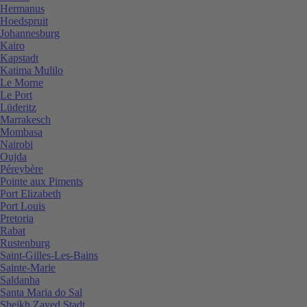
Hermanus
Hoedspruit
Johannesburg
Kairo
Kapstadt
Katima Mulilo
Le Morne
Le Port
Lüderitz
Marrakesch
Mombasa
Nairobi
Oujda
Péreybère
Pointe aux Piments
Port Elizabeth
Port Louis
Pretoria
Rabat
Rustenburg
Saint-Gilles-Les-Bains
Sainte-Marie
Saldanha
Santa Maria do Sal
Sheikh Zayed Stadt