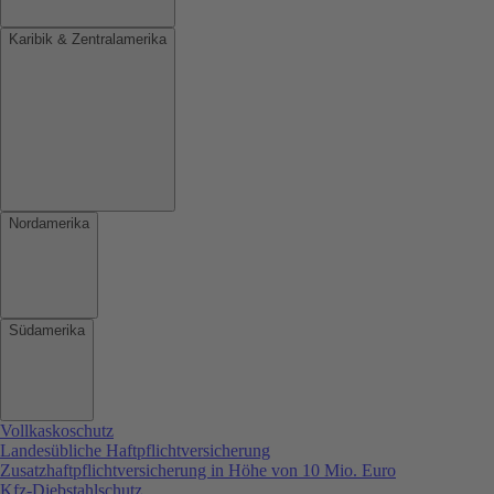
Karibik & Zentralamerika
Nordamerika
Südamerika
Vollkaskoschutz
Landesübliche Haftpflichtversicherung
Zusatzhaftpflichtversicherung in Höhe von 10 Mio. Euro
Kfz-Diebstahlschutz