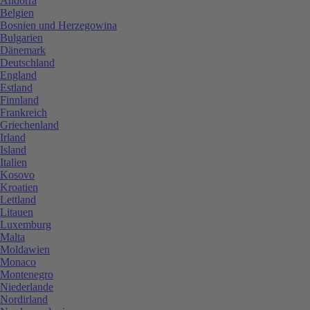
Andorra
Belgien
Bosnien und Herzegowina
Bulgarien
Dänemark
Deutschland
England
Estland
Finnland
Frankreich
Griechenland
Irland
Island
Italien
Kosovo
Kroatien
Lettland
Litauen
Luxemburg
Malta
Moldawien
Monaco
Montenegro
Niederlande
Nordirland