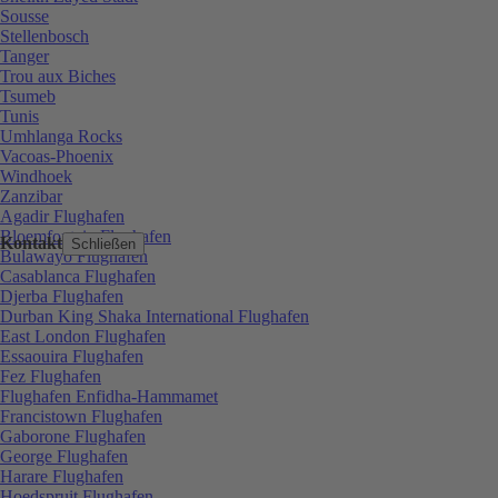
Sousse
Stellenbosch
Tanger
Trou aux Biches
Tsumeb
Tunis
Umhlanga Rocks
Vacoas-Phoenix
Windhoek
Zanzibar
Agadir Flughafen
Bloemfontein Flughafen
Kontakt
Schließen
Bulawayo Flughafen
Casablanca Flughafen
Djerba Flughafen
Durban King Shaka International Flughafen
East London Flughafen
Essaouira Flughafen
Fez Flughafen
Flughafen Enfidha-Hammamet
Francistown Flughafen
Gaborone Flughafen
George Flughafen
Harare Flughafen
Hoedspruit Flughafen