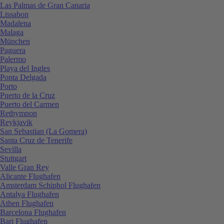
Las Palmas de Gran Canaria
Lissabon
Madalena
Malaga
München
Paguera
Palermo
Playa del Ingles
Ponta Delgada
Porto
Puerto de la Cruz
Puerto del Carmen
Rethymnon
Reykjavik
San Sebastian (La Gomera)
Santa Cruz de Tenerife
Sevilla
Stuttgart
Valle Gran Rey
Alicante Flughafen
Amsterdam Schiphol Flughafen
Antalya Flughafen
Athen Flughafen
Barcelona Flughafen
Bari Flughafen