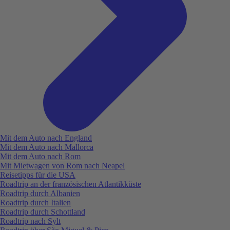
Mit dem Auto nach England
Mit dem Auto nach Mallorca
Mit dem Auto nach Rom
Mit Mietwagen von Rom nach Neapel
Reisetipps für die USA
Roadtrip an der französischen Atlantikküste
Roadtrip durch Albanien
Roadtrip durch Italien
Roadtrip durch Schottland
Roadtrip nach Sylt