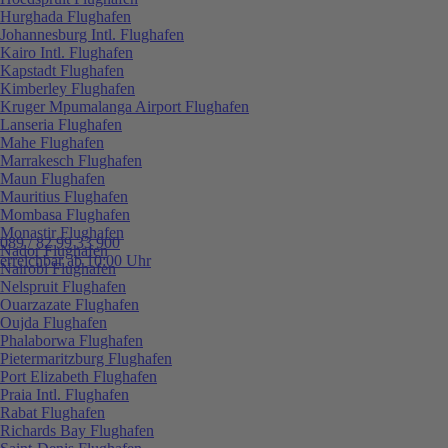
Hurghada Flughafen
Johannesburg Intl. Flughafen
Kairo Intl. Flughafen
Kapstadt Flughafen
Kimberley Flughafen
Kruger Mpumalanga Airport Flughafen
Lanseria Flughafen
Mahe Flughafen
Marrakesch Flughafen
Maun Flughafen
Mauritius Flughafen
Mombasa Flughafen
Monastir Flughafen
089 / 82 99 33 900
Nador Flughafen
erreichbar ab 10:00 Uhr
Nairobi Flughafen
Nelspruit Flughafen
Ouarzazate Flughafen
Oujda Flughafen
Phalaborwa Flughafen
Pietermaritzburg Flughafen
Port Elizabeth Flughafen
Praia Intl. Flughafen
Rabat Flughafen
Richards Bay Flughafen