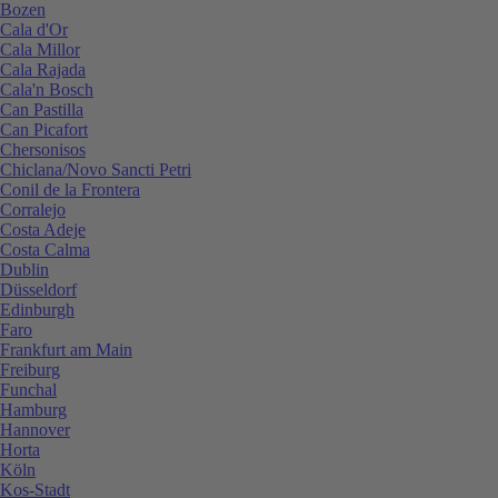
Bozen
Cala d'Or
Cala Millor
Cala Rajada
Cala'n Bosch
Can Pastilla
Can Picafort
Chersonisos
Chiclana/Novo Sancti Petri
Conil de la Frontera
Corralejo
Costa Adeje
Costa Calma
Dublin
Düsseldorf
Edinburgh
Faro
Frankfurt am Main
Freiburg
Funchal
Hamburg
Hannover
Horta
Köln
Kos-Stadt