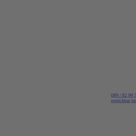
089 / 82 99 
erreichbar b