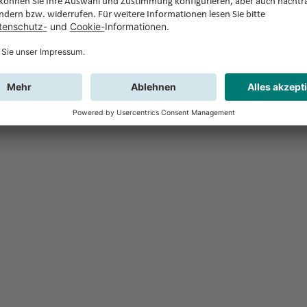
Feedback
Sie haben Fr
Buchung?