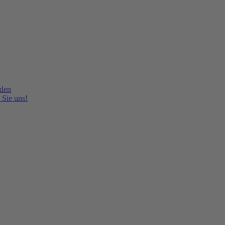
lden
 Sie uns!