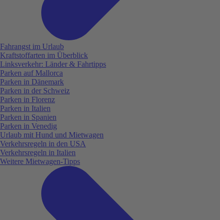
Fahrangst im Urlaub
Kraftstoffarten im Überblick
Linksverkehr: Länder & Fahrtipps
Parken auf Mallorca
Parken in Dänemark
Parken in der Schweiz
Parken in Florenz
Parken in Italien
Parken in Spanien
Parken in Venedig
Urlaub mit Hund und Mietwagen
Verkehrsregeln in den USA
Verkehrsregeln in Italien
Weitere Mietwagen-Tipps