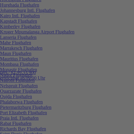
Hurghada Flughafen
Johannesburg Intl. Flughafen
Kairo Intl. Flughafen
Kapstadt Flughafen
Kimberley Flughafen
Kruger Mpumalanga Airport Flughafen
Lanseria Flughafen
Mahe Flughafen
Marrakesch Flughafen
Maun Flughafen
Mauritius Flughafen
Mombasa Flughafen
Monastir Flughafen
089 / 82 99 33 900
Nador Flughafen
erreichbar ab 09:00 Uhr
Nairobi Flughafen
Nelspruit Flughafen
Ouarzazate Flughafen
Oujda Flughafen
Phalaborwa Flughafen
Pietermaritzburg Flughafen
Port Elizabeth Flughafen
Praia Intl. Flughafen
Rabat Flughafen
Richards Bay Flughafen