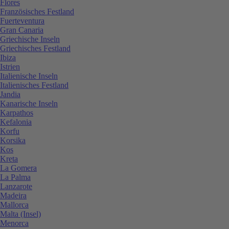
Flores
Französisches Festland
Fuerteventura
Gran Canaria
Griechische Inseln
Griechisches Festland
Ibiza
Istrien
Italienische Inseln
Italienisches Festland
Jandia
Kanarische Inseln
Karpathos
Kefalonia
Korfu
Korsika
Kos
Kreta
La Gomera
La Palma
Lanzarote
Madeira
Mallorca
Malta (Insel)
Menorca