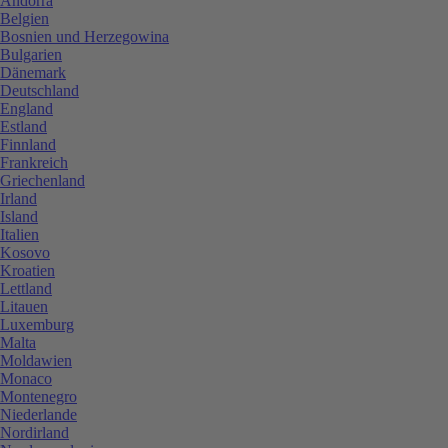
Andorra
Belgien
Bosnien und Herzegowina
Bulgarien
Dänemark
Deutschland
England
Estland
Finnland
Frankreich
Griechenland
Irland
Island
Italien
Kosovo
Kroatien
Lettland
Litauen
Luxemburg
Malta
Moldawien
Monaco
Montenegro
Niederlande
Nordirland