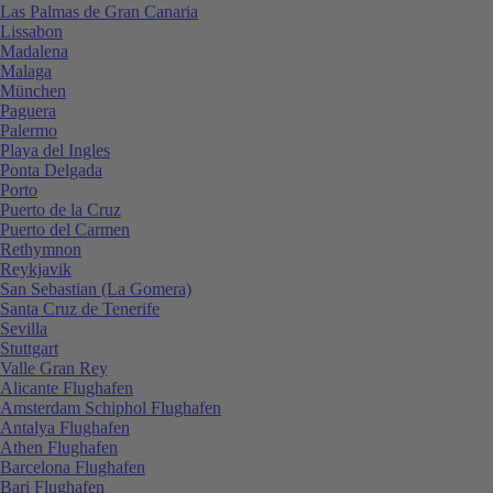
Las Palmas de Gran Canaria
Lissabon
Madalena
Malaga
München
Paguera
Palermo
Playa del Ingles
Ponta Delgada
Porto
Puerto de la Cruz
Puerto del Carmen
Rethymnon
Reykjavik
San Sebastian (La Gomera)
Santa Cruz de Tenerife
Sevilla
Stuttgart
Valle Gran Rey
Alicante Flughafen
Amsterdam Schiphol Flughafen
Antalya Flughafen
Athen Flughafen
Barcelona Flughafen
Bari Flughafen