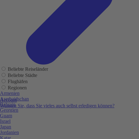
Beliebte Reiseländer
Beliebte Städte
Flughäfen
Regionen
Armenien
Aserbaidschan
Account
Bahrain
Wussten Sie, dass Sie vieles auch selbst erledigen können?
Georgien
Guam
Israel
Japan
Jordanien
Katar