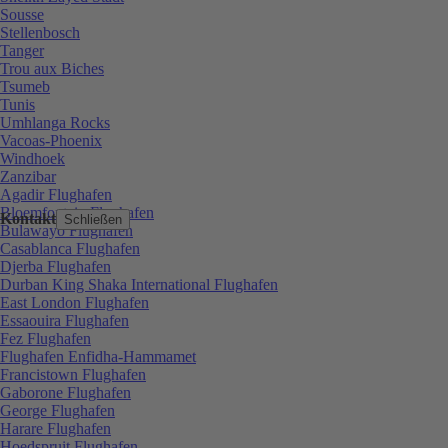
Sousse
Stellenbosch
Tanger
Trou aux Biches
Tsumeb
Tunis
Umhlanga Rocks
Vacoas-Phoenix
Windhoek
Zanzibar
Agadir Flughafen
Bloemfontein Flughafen
Kontakt
Schließen
Bulawayo Flughafen
Casablanca Flughafen
Djerba Flughafen
Durban King Shaka International Flughafen
East London Flughafen
Essaouira Flughafen
Fez Flughafen
Flughafen Enfidha-Hammamet
Francistown Flughafen
Gaborone Flughafen
George Flughafen
Harare Flughafen
Hoedspruit Flughafen