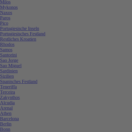
Milos
Mykonos
Naxos
Paros
Pico
Portugiesische Inseln
Portugiesisches Festland
Restliches Kroatien
Rhodos
Samos
Santorini
Sao Jorge
Sao Miguel
Sardinien
Sizilien
Spanisches Festland
Teneriffa
Terceira
Zakynthos
Alcudia
Arenal
Athen
Barcelona
Berlin
Bonn