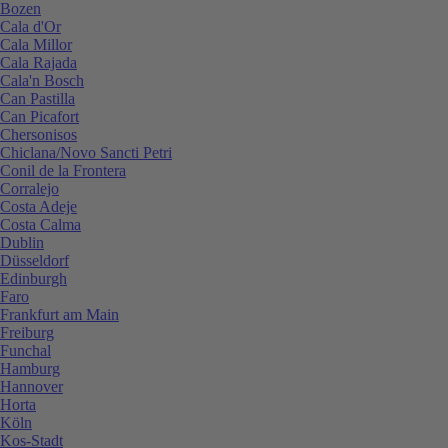
Bozen
Cala d'Or
Cala Millor
Cala Rajada
Cala'n Bosch
Can Pastilla
Can Picafort
Chersonisos
Chiclana/Novo Sancti Petri
Conil de la Frontera
Corralejo
Costa Adeje
Costa Calma
Dublin
Düsseldorf
Edinburgh
Faro
Frankfurt am Main
Freiburg
Funchal
Hamburg
Hannover
Horta
Köln
Kos-Stadt