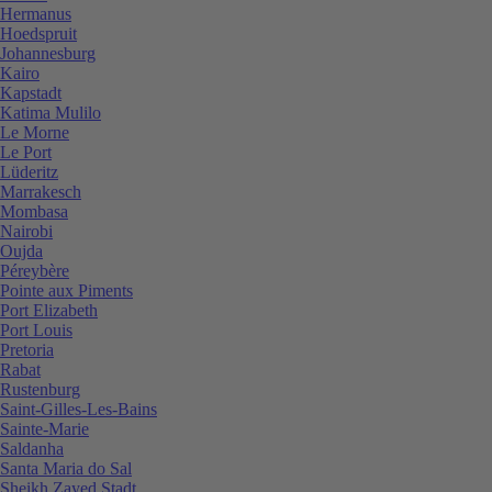
Hermanus
Hoedspruit
Johannesburg
Kairo
Kapstadt
Katima Mulilo
Le Morne
Le Port
Lüderitz
Marrakesch
Mombasa
Nairobi
Oujda
Péreybère
Pointe aux Piments
Port Elizabeth
Port Louis
Pretoria
Rabat
Rustenburg
Saint-Gilles-Les-Bains
Sainte-Marie
Saldanha
Santa Maria do Sal
Sheikh Zayed Stadt