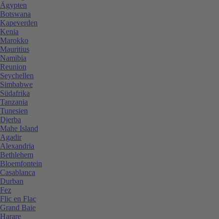
Ägypten
Botswana
Kapeverden
Kenia
Marokko
Mauritius
Namibia
Reunion
Seychellen
Simbabwe
Südafrika
Tanzania
Tunesien
Djerba
Mahe Island
Agadir
Alexandria
Bethlehem
Bloemfontein
Casablanca
Durban
Fez
Flic en Flac
Grand Baie
Harare