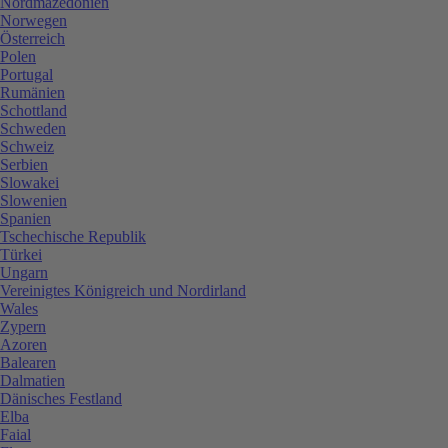
Nordmazedonien
Norwegen
Österreich
Polen
Portugal
Rumänien
Schottland
Schweden
Schweiz
Serbien
Slowakei
Slowenien
Spanien
Tschechische Republik
Türkei
Ungarn
Vereinigtes Königreich und Nordirland
Wales
Zypern
Azoren
Balearen
Dalmatien
Dänisches Festland
Elba
Faial