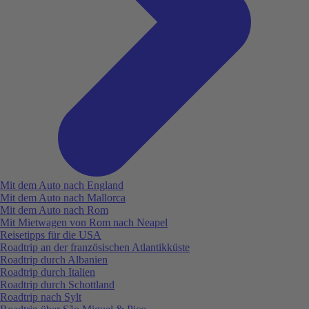
Mit dem Auto nach England
Mit dem Auto nach Mallorca
Mit dem Auto nach Rom
Mit Mietwagen von Rom nach Neapel
Reisetipps für die USA
Roadtrip an der französischen Atlantikküste
Roadtrip durch Albanien
Roadtrip durch Italien
Roadtrip durch Schottland
Roadtrip nach Sylt