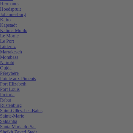
Hermanus
Hoedspruit
Johannesburg
Kairo
Kapstadt
Katima Mulilo
Le Morne
Le Port
Lüderitz
Marrakesch
Mombasa
Nairobi
Oujda
Péreybère
Pointe aux Piments
Port Elizabeth
Port Louis
Pretoria
Rabat
Rustenburg
Saint-Gilles-Les-Bains
Sainte-Marie
Saldanha
Santa Maria do Sal
Sheikh Zayed Stadt