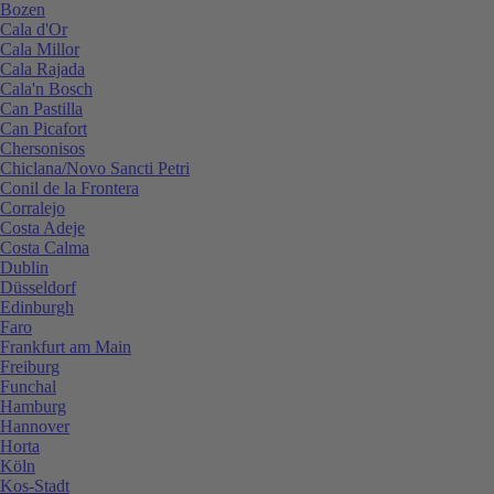
Bozen
Cala d'Or
Cala Millor
Cala Rajada
Cala'n Bosch
Can Pastilla
Can Picafort
Chersonisos
Chiclana/Novo Sancti Petri
Conil de la Frontera
Corralejo
Costa Adeje
Costa Calma
Dublin
Düsseldorf
Edinburgh
Faro
Frankfurt am Main
Freiburg
Funchal
Hamburg
Hannover
Horta
Köln
Kos-Stadt