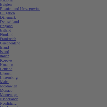
Andorra
Belgien
Bosnien und Herzegowina
Bulgarien
Dänemark
Deutschland
England
Estland
Finnland
Frankreich
Griechenland
Irland
Island
Italien
Kosovo
Kroatien
Lettland
Litauen
Luxemburg
Malta
Moldawien
Monaco
Montenegro
Niederlande
Nordirland