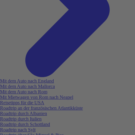
Mit dem Auto nach England
Mit dem Auto nach Mallorca
Mit dem Auto nach Rom
Mit Mietwagen von Rom nach Neapel
Reisetipps für die USA
Roadtrip an der französischen Atlantikküste
Roadtrip durch Albanien
Roadtrip durch Italien
Roadtrip durch Schottland
Roadtrip nach Sylt