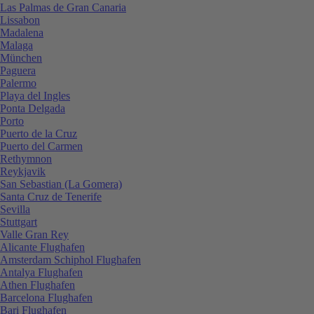
Las Palmas de Gran Canaria
Lissabon
Madalena
Malaga
München
Paguera
Palermo
Playa del Ingles
Ponta Delgada
Porto
Puerto de la Cruz
Puerto del Carmen
Rethymnon
Reykjavik
San Sebastian (La Gomera)
Santa Cruz de Tenerife
Sevilla
Stuttgart
Valle Gran Rey
Alicante Flughafen
Amsterdam Schiphol Flughafen
Antalya Flughafen
Athen Flughafen
Barcelona Flughafen
Bari Flughafen