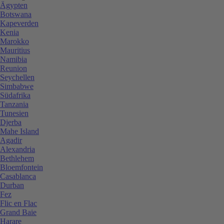
Ägypten
Botswana
Kapeverden
Kenia
Marokko
Mauritius
Namibia
Reunion
Seychellen
Simbabwe
Südafrika
Tanzania
Tunesien
Djerba
Mahe Island
Agadir
Alexandria
Bethlehem
Bloemfontein
Casablanca
Durban
Fez
Flic en Flac
Grand Baie
Harare