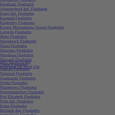
Hurghada Flughafen
Johannesburg Intl. Flughafen
Kairo Intl. Flughafen
Kapstadt Flughafen
Kimberley Flughafen
Kruger Mpumalanga Airport Flughafen
Lanseria Flughafen
Mahe Flughafen
Marrakesch Flughafen
Maun Flughafen
Mauritius Flughafen
Mombasa Flughafen
Monastir Flughafen
089 / 82 99 33 900
Nador Flughafen
erreichbar bis 20:00 Uhr
Nairobi Flughafen
Nelspruit Flughafen
Ouarzazate Flughafen
Oujda Flughafen
Phalaborwa Flughafen
Pietermaritzburg Flughafen
Port Elizabeth Flughafen
Praia Intl. Flughafen
Rabat Flughafen
Richards Bay Flughafen