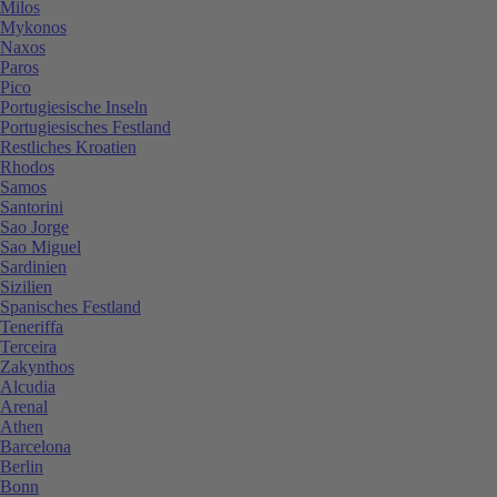
Milos
Mykonos
Naxos
Paros
Pico
Portugiesische Inseln
Portugiesisches Festland
Restliches Kroatien
Rhodos
Samos
Santorini
Sao Jorge
Sao Miguel
Sardinien
Sizilien
Spanisches Festland
Teneriffa
Terceira
Zakynthos
Alcudia
Arenal
Athen
Barcelona
Berlin
Bonn