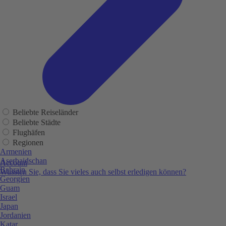
Beliebte Reiseländer
Beliebte Städte
Flughäfen
Regionen
Armenien
Aserbaidschan
Account
Bahrain
Wussten Sie, dass Sie vieles auch selbst erledigen können?
Georgien
Guam
Israel
Japan
Jordanien
Katar