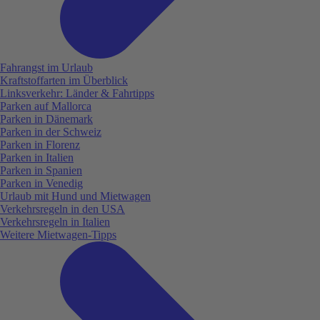
Fahrangst im Urlaub
Kraftstoffarten im Überblick
Linksverkehr: Länder & Fahrtipps
Parken auf Mallorca
Parken in Dänemark
Parken in der Schweiz
Parken in Florenz
Parken in Italien
Parken in Spanien
Parken in Venedig
Urlaub mit Hund und Mietwagen
Verkehrsregeln in den USA
Verkehrsregeln in Italien
Weitere Mietwagen-Tipps