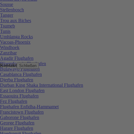
Sousse
Stellenbosch
Tanger
Trou aux Biches
Tsumeb
Tunis
Umhlanga Rocks
Vacoas-Phoenix
Windhoek
Zanzibar
Agadir Flughafen
Bloemfontein Flughafen
Kontakt
Schließen
Bulawayo Flughafen
Casablanca Flughafen
Djerba Flughafen
Durban King Shaka International Flughafen
East London Flughafen
Essaouira Flughafen
Fez Flughafen
Flughafen Enfidha-Hammamet
Francistown Flughafen
Gaborone Flughafen
George Flughafen
Harare Flughafen
Hoedspruit Flughafen