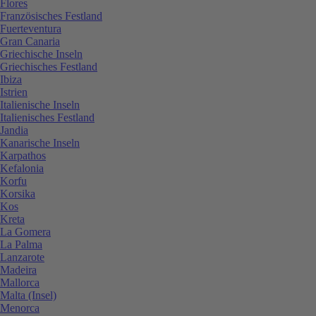
Flores
Französisches Festland
Fuerteventura
Gran Canaria
Griechische Inseln
Griechisches Festland
Ibiza
Istrien
Italienische Inseln
Italienisches Festland
Jandia
Kanarische Inseln
Karpathos
Kefalonia
Korfu
Korsika
Kos
Kreta
La Gomera
La Palma
Lanzarote
Madeira
Mallorca
Malta (Insel)
Menorca