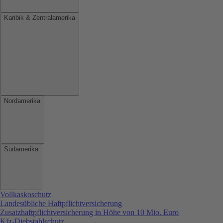
Karibik & Zentralamerika
Nordamerika
Südamerika
Vollkaskoschutz
Landesübliche Haftpflichtversicherung
Zusatzhaftpflichtversicherung in Höhe von 10 Mio. Euro
Kfz-Diebstahlschutz