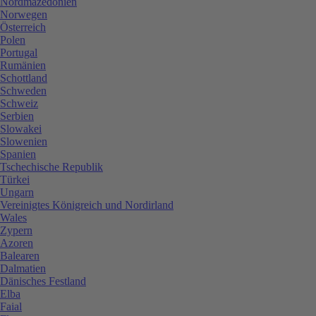
Nordmazedonien
Norwegen
Österreich
Polen
Portugal
Rumänien
Schottland
Schweden
Schweiz
Serbien
Slowakei
Slowenien
Spanien
Tschechische Republik
Türkei
Ungarn
Vereinigtes Königreich und Nordirland
Wales
Zypern
Azoren
Balearen
Dalmatien
Dänisches Festland
Elba
Faial