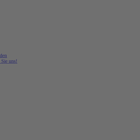
lden
 Sie uns!