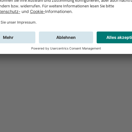
Feedback
Sie haben Fr
Buchung?