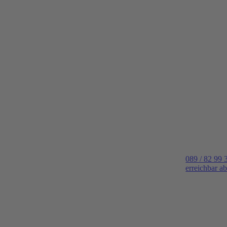
089 / 82 99 
erreichbar a