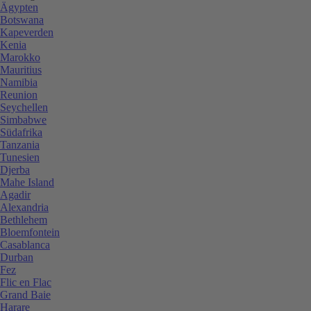
Ägypten
Botswana
Kapeverden
Kenia
Marokko
Mauritius
Namibia
Reunion
Seychellen
Simbabwe
Südafrika
Tanzania
Tunesien
Djerba
Mahe Island
Agadir
Alexandria
Bethlehem
Bloemfontein
Casablanca
Durban
Fez
Flic en Flac
Grand Baie
Harare