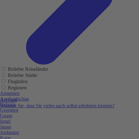
Beliebte Reiseländer
Beliebte Städte
Flughäfen
Regionen
Armenien
Aserbaidschan
Account
Bahrain
Wussten Sie, dass Sie vieles auch selbst erledigen können?
Georgien
Guam
Israel
Japan
Jordanien
Katar