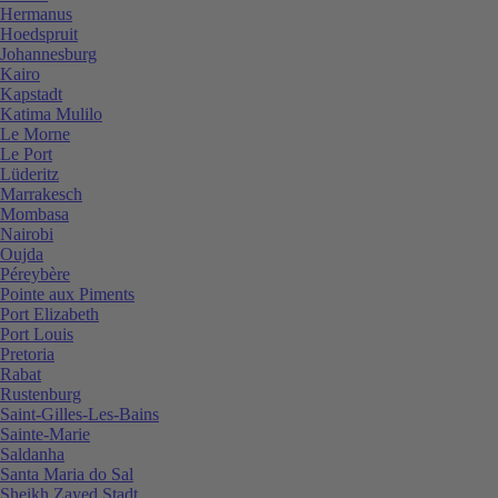
Hermanus
Hoedspruit
Johannesburg
Kairo
Kapstadt
Katima Mulilo
Le Morne
Le Port
Lüderitz
Marrakesch
Mombasa
Nairobi
Oujda
Péreybère
Pointe aux Piments
Port Elizabeth
Port Louis
Pretoria
Rabat
Rustenburg
Saint-Gilles-Les-Bains
Sainte-Marie
Saldanha
Santa Maria do Sal
Sheikh Zayed Stadt