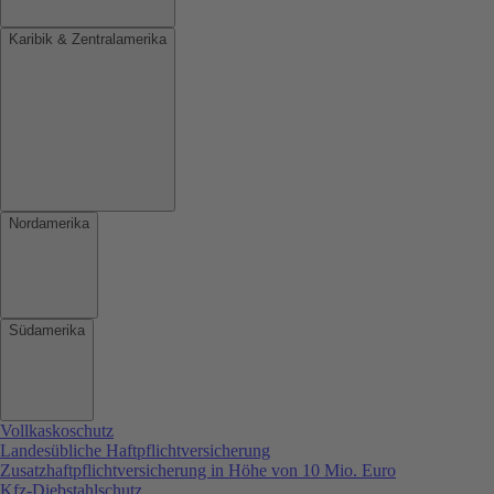
Karibik & Zentralamerika
Nordamerika
Südamerika
Vollkaskoschutz
Landesübliche Haftpflichtversicherung
Zusatzhaftpflichtversicherung in Höhe von 10 Mio. Euro
Kfz-Diebstahlschutz