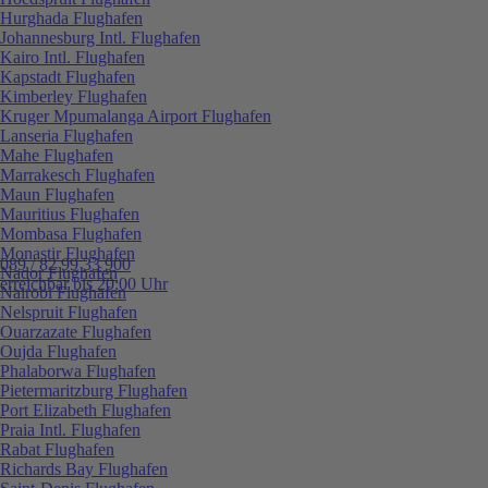
Hurghada Flughafen
Johannesburg Intl. Flughafen
Kairo Intl. Flughafen
Kapstadt Flughafen
Kimberley Flughafen
Kruger Mpumalanga Airport Flughafen
Lanseria Flughafen
Mahe Flughafen
Marrakesch Flughafen
Maun Flughafen
Mauritius Flughafen
Mombasa Flughafen
Monastir Flughafen
089 / 82 99 33 900
Nador Flughafen
erreichbar bis 20:00 Uhr
Nairobi Flughafen
Nelspruit Flughafen
Ouarzazate Flughafen
Oujda Flughafen
Phalaborwa Flughafen
Pietermaritzburg Flughafen
Port Elizabeth Flughafen
Praia Intl. Flughafen
Rabat Flughafen
Richards Bay Flughafen