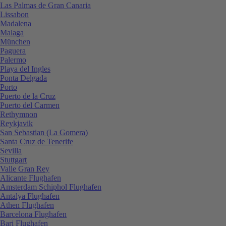
Las Palmas de Gran Canaria
Lissabon
Madalena
Malaga
München
Paguera
Palermo
Playa del Ingles
Ponta Delgada
Porto
Puerto de la Cruz
Puerto del Carmen
Rethymnon
Reykjavik
San Sebastian (La Gomera)
Santa Cruz de Tenerife
Sevilla
Stuttgart
Valle Gran Rey
Alicante Flughafen
Amsterdam Schiphol Flughafen
Antalya Flughafen
Athen Flughafen
Barcelona Flughafen
Bari Flughafen