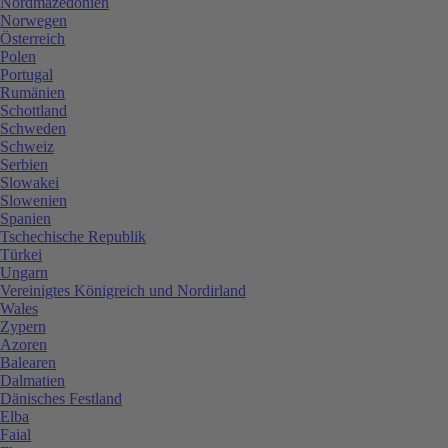
Nordmazedonien
Norwegen
Österreich
Polen
Portugal
Rumänien
Schottland
Schweden
Schweiz
Serbien
Slowakei
Slowenien
Spanien
Tschechische Republik
Türkei
Ungarn
Vereinigtes Königreich und Nordirland
Wales
Zypern
Azoren
Balearen
Dalmatien
Dänisches Festland
Elba
Faial