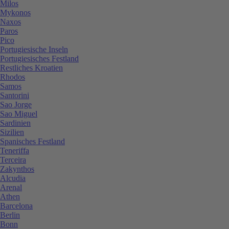
Milos
Mykonos
Naxos
Paros
Pico
Portugiesische Inseln
Portugiesisches Festland
Restliches Kroatien
Rhodos
Samos
Santorini
Sao Jorge
Sao Miguel
Sardinien
Sizilien
Spanisches Festland
Teneriffa
Terceira
Zakynthos
Alcudia
Arenal
Athen
Barcelona
Berlin
Bonn