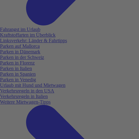
Fahrangst im Urlaub
Kraftstoffarten im Überblick
Linksverkehr: Länder & Fahrtipps
Parken auf Mallorca
Parken in Dänemark
Parken in der Schweiz
Parken in Florenz
Parken in Italien
Parken in Spanien
Parken in Venedig
Urlaub mit Hund und Mietwagen
Verkehrsregeln in den USA
Verkehrsregeln in Italien
Weitere Mietwagen-Tipps