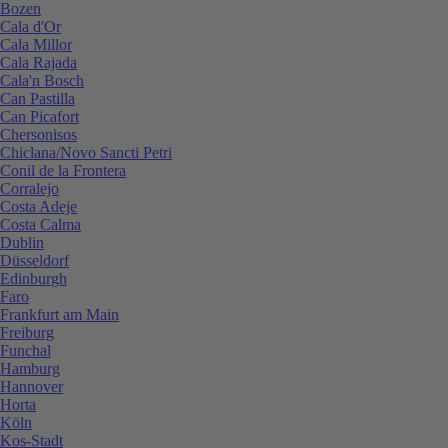
Bozen
Cala d'Or
Cala Millor
Cala Rajada
Cala'n Bosch
Can Pastilla
Can Picafort
Chersonisos
Chiclana/Novo Sancti Petri
Conil de la Frontera
Corralejo
Costa Adeje
Costa Calma
Dublin
Düsseldorf
Edinburgh
Faro
Frankfurt am Main
Freiburg
Funchal
Hamburg
Hannover
Horta
Köln
Kos-Stadt