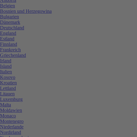
Andorra
Belgien
Bosnien und Herzegowina
Bulgarien
Dänemark
Deutschland
England
Estland
Finnland
Frankreich
Griechenland
Irland
Island
Italien
Kosovo
Kroatien
Lettland
Litauen
Luxemburg
Malta
Moldawien
Monaco
Montenegro
Niederlande
Nordirland