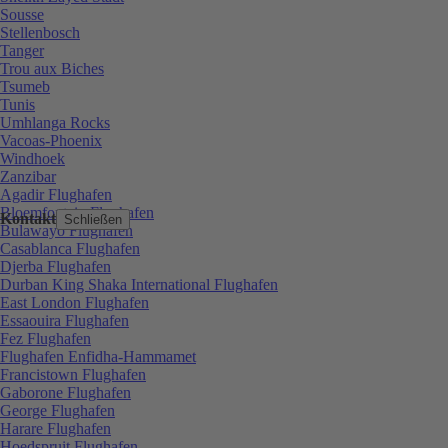
Sousse
Stellenbosch
Tanger
Trou aux Biches
Tsumeb
Tunis
Umhlanga Rocks
Vacoas-Phoenix
Windhoek
Zanzibar
Agadir Flughafen
Bloemfontein Flughafen
Kontakt
Schließen
Bulawayo Flughafen
Casablanca Flughafen
Djerba Flughafen
Durban King Shaka International Flughafen
East London Flughafen
Essaouira Flughafen
Fez Flughafen
Flughafen Enfidha-Hammamet
Francistown Flughafen
Gaborone Flughafen
George Flughafen
Harare Flughafen
Hoedspruit Flughafen