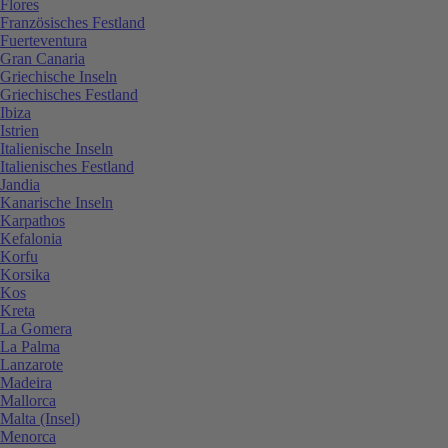
Flores
Französisches Festland
Fuerteventura
Gran Canaria
Griechische Inseln
Griechisches Festland
Ibiza
Istrien
Italienische Inseln
Italienisches Festland
Jandia
Kanarische Inseln
Karpathos
Kefalonia
Korfu
Korsika
Kos
Kreta
La Gomera
La Palma
Lanzarote
Madeira
Mallorca
Malta (Insel)
Menorca