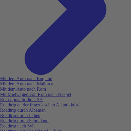
Mit dem Auto nach England
Mit dem Auto nach Mallorca
Mit dem Auto nach Rom
Mit Mietwagen von Rom nach Neapel
Reisetipps für die USA
Roadtrip an der französischen Atlantikküste
Roadtrip durch Albanien
Roadtrip durch Italien
Roadtrip durch Schottland
Roadtrip nach Sylt