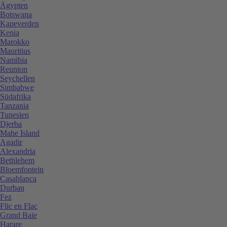
Ägypten
Botswana
Kapeverden
Kenia
Marokko
Mauritius
Namibia
Reunion
Seychellen
Simbabwe
Südafrika
Tanzania
Tunesien
Djerba
Mahe Island
Agadir
Alexandria
Bethlehem
Bloemfontein
Casablanca
Durban
Fez
Flic en Flac
Grand Baie
Harare