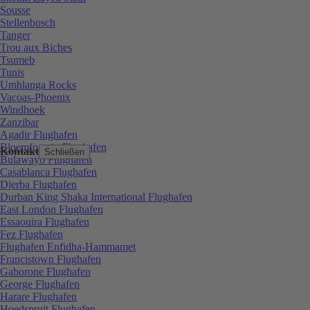
Sousse
Stellenbosch
Tanger
Trou aux Biches
Tsumeb
Tunis
Umhlanga Rocks
Vacoas-Phoenix
Windhoek
Zanzibar
Agadir Flughafen
Bloemfontein Flughafen
Kontakt
Schließen
Bulawayo Flughafen
Casablanca Flughafen
Djerba Flughafen
Durban King Shaka International Flughafen
East London Flughafen
Essaouira Flughafen
Fez Flughafen
Flughafen Enfidha-Hammamet
Francistown Flughafen
Gaborone Flughafen
George Flughafen
Harare Flughafen
Hoedspruit Flughafen