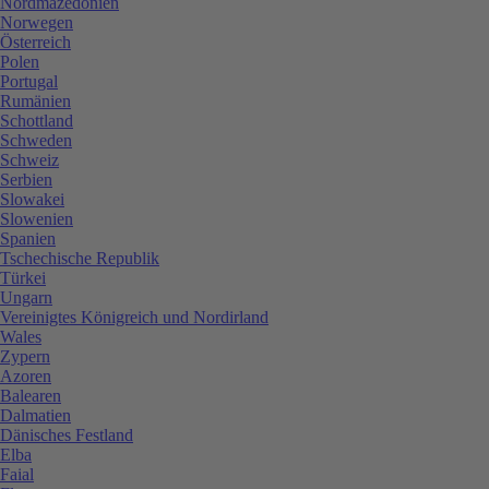
Nordmazedonien
Norwegen
Österreich
Polen
Portugal
Rumänien
Schottland
Schweden
Schweiz
Serbien
Slowakei
Slowenien
Spanien
Tschechische Republik
Türkei
Ungarn
Vereinigtes Königreich und Nordirland
Wales
Zypern
Azoren
Balearen
Dalmatien
Dänisches Festland
Elba
Faial