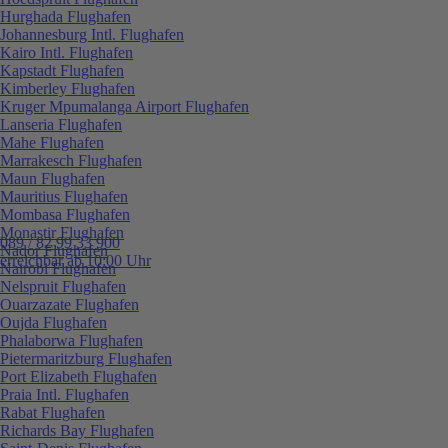
Hurghada Flughafen
Johannesburg Intl. Flughafen
Kairo Intl. Flughafen
Kapstadt Flughafen
Kimberley Flughafen
Kruger Mpumalanga Airport Flughafen
Lanseria Flughafen
Mahe Flughafen
Marrakesch Flughafen
Maun Flughafen
Mauritius Flughafen
Mombasa Flughafen
Monastir Flughafen
089 / 82 99 33 900
Nador Flughafen
erreichbar ab 10:00 Uhr
Nairobi Flughafen
Nelspruit Flughafen
Ouarzazate Flughafen
Oujda Flughafen
Phalaborwa Flughafen
Pietermaritzburg Flughafen
Port Elizabeth Flughafen
Praia Intl. Flughafen
Rabat Flughafen
Richards Bay Flughafen