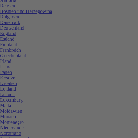
Andorra
Belgien
Bosnien und Herzegowina
Bulgarien
Dänemark
Deutschland
England
Estland
Finnland
Frankreich
Griechenland
Irland
Island
Italien
Kosovo
Kroatien
Lettland
Litauen
Luxemburg
Malta
Moldawien
Monaco
Montenegro
Niederlande
Nordirland