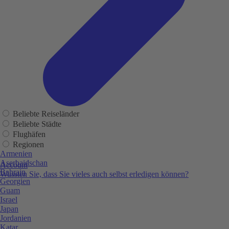
Beliebte Reiseländer
Beliebte Städte
Flughäfen
Regionen
Armenien
Aserbaidschan
Account
Bahrain
Wussten Sie, dass Sie vieles auch selbst erledigen können?
Georgien
Guam
Israel
Japan
Jordanien
Katar