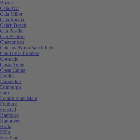
Bozen
Cala d'Or
Cala Millor
Cala Rajada
Cala'n Bosch
Can Pastilla
Can Picafort
Chersonisos
Chiclana/Novo Sancti Petri
Conil de la Frontera
Corralejo
Costa Adeje
Costa Calma
Dublin
Düsseldorf
Edinburgh
Faro
Frankfurt am Main
Freiburg
Funchal
Hamburg
Hannover
Horta
Köln
Kos-Stadt