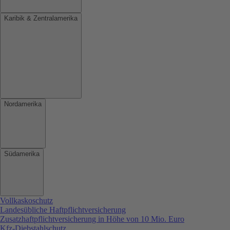
Karibik & Zentralamerika
Nordamerika
Südamerika
Vollkaskoschutz
Landesübliche Haftpflichtversicherung
Zusatzhaftpflichtversicherung in Höhe von 10 Mio. Euro
Kfz-Diebstahlschutz