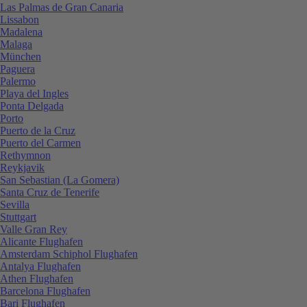
Las Palmas de Gran Canaria
Lissabon
Madalena
Malaga
München
Paguera
Palermo
Playa del Ingles
Ponta Delgada
Porto
Puerto de la Cruz
Puerto del Carmen
Rethymnon
Reykjavik
San Sebastian (La Gomera)
Santa Cruz de Tenerife
Sevilla
Stuttgart
Valle Gran Rey
Alicante Flughafen
Amsterdam Schiphol Flughafen
Antalya Flughafen
Athen Flughafen
Barcelona Flughafen
Bari Flughafen