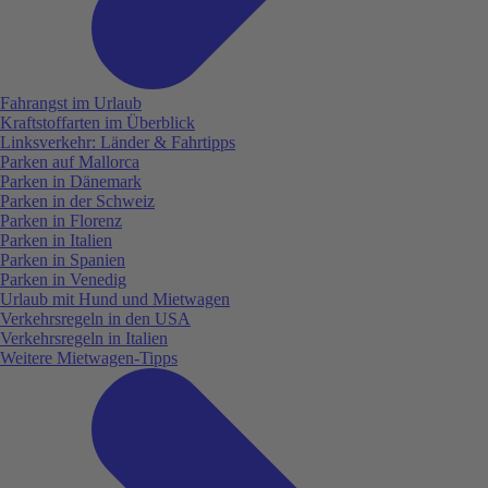
Fahrangst im Urlaub
Kraftstoffarten im Überblick
Linksverkehr: Länder & Fahrtipps
Parken auf Mallorca
Parken in Dänemark
Parken in der Schweiz
Parken in Florenz
Parken in Italien
Parken in Spanien
Parken in Venedig
Urlaub mit Hund und Mietwagen
Verkehrsregeln in den USA
Verkehrsregeln in Italien
Weitere Mietwagen-Tipps