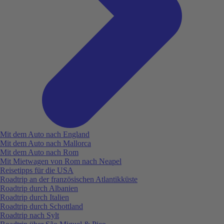
Mit dem Auto nach England
Mit dem Auto nach Mallorca
Mit dem Auto nach Rom
Mit Mietwagen von Rom nach Neapel
Reisetipps für die USA
Roadtrip an der französischen Atlantikküste
Roadtrip durch Albanien
Roadtrip durch Italien
Roadtrip durch Schottland
Roadtrip nach Sylt