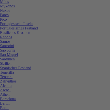
Milos
Mykonos
Naxos
Paros
Pico
Portugiesische Inseln
Portugiesisches Festland
Restliches Kroatien
Rhodos
Samos
Santorini
Sao Jorge
Sao Miguel
Sardinien
Sizilien
Spanisches Festland
Teneriffa
Terceira
Zakynthos
Alcudia
Arenal
Athen
Barcelona
Berlin
Bonn