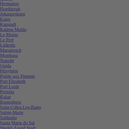
Hermanus
Hoedspruit
Johannesburg
Kairo
Kapstadt
Katima Mulilo
Le Morne
Le Port
Lüderitz
Marrakesch
Mombasa
Nairobi
Oujda
Péreybère
Pointe aux Piments
Port Elizabeth
Port Louis
Pretoria
Rabat
Rustenburg
Saint-Gilles-Les-Bains
Sainte-Marie
Saldanha
Santa Maria do Sal
Sheikh Zayed Stadt