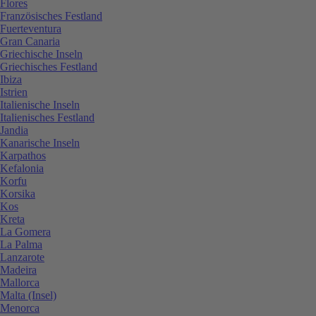
Flores
Französisches Festland
Fuerteventura
Gran Canaria
Griechische Inseln
Griechisches Festland
Ibiza
Istrien
Italienische Inseln
Italienisches Festland
Jandia
Kanarische Inseln
Karpathos
Kefalonia
Korfu
Korsika
Kos
Kreta
La Gomera
La Palma
Lanzarote
Madeira
Mallorca
Malta (Insel)
Menorca