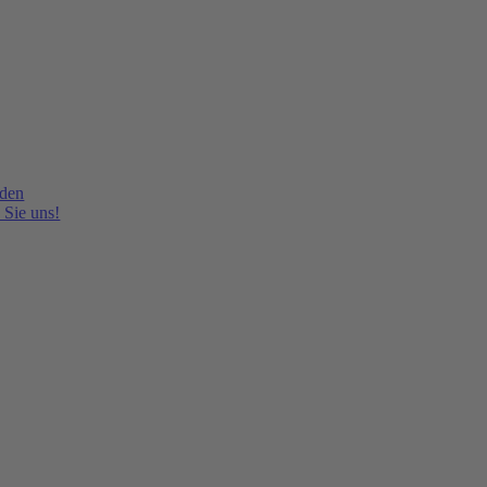
lden
 Sie uns!