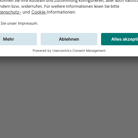
Feedback
Sie haben Fr
Buchung?