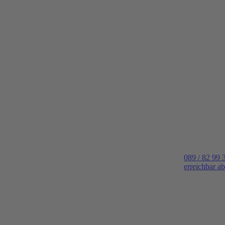
089 / 82 99 
erreichbar a