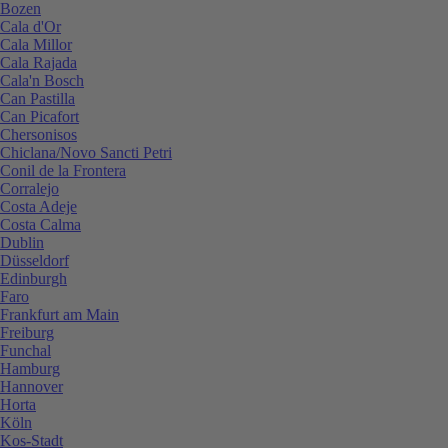
Bozen
Cala d'Or
Cala Millor
Cala Rajada
Cala'n Bosch
Can Pastilla
Can Picafort
Chersonisos
Chiclana/Novo Sancti Petri
Conil de la Frontera
Corralejo
Costa Adeje
Costa Calma
Dublin
Düsseldorf
Edinburgh
Faro
Frankfurt am Main
Freiburg
Funchal
Hamburg
Hannover
Horta
Köln
Kos-Stadt