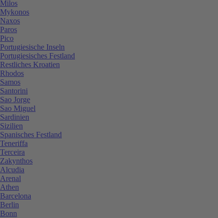
Milos
Mykonos
Naxos
Paros
Pico
Portugiesische Inseln
Portugiesisches Festland
Restliches Kroatien
Rhodos
Samos
Santorini
Sao Jorge
Sao Miguel
Sardinien
Sizilien
Spanisches Festland
Teneriffa
Terceira
Zakynthos
Alcudia
Arenal
Athen
Barcelona
Berlin
Bonn