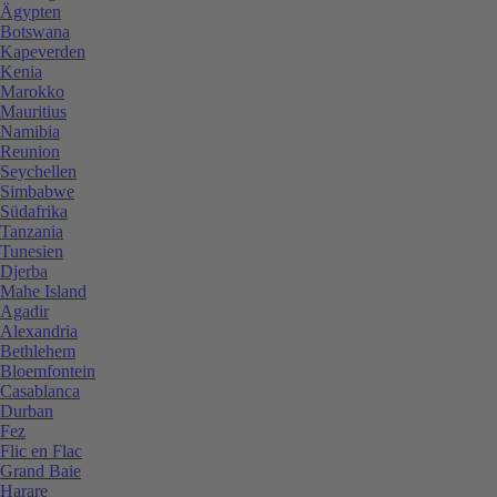
Ägypten
Botswana
Kapeverden
Kenia
Marokko
Mauritius
Namibia
Reunion
Seychellen
Simbabwe
Südafrika
Tanzania
Tunesien
Djerba
Mahe Island
Agadir
Alexandria
Bethlehem
Bloemfontein
Casablanca
Durban
Fez
Flic en Flac
Grand Baie
Harare