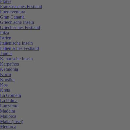
Flores
Französisches Festland
Fuerteventura
Gran Canaria
Griechische Inseln
Griechisches Festland
Ibiza
Istrien
Italienische Inseln
Italienisches Festland
Jandia
Kanarische Inseln
Karpathos
Kefalonia
Korfu
Korsika
Kos
Kreta
La Gomera
La Palma
Lanzarote
Madeira
Mallorca
Malta (Insel)
Menorca