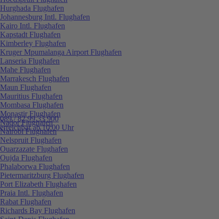
Hurghada Flughafen
Johannesburg Intl. Flughafen
Kairo Intl. Flughafen
Kapstadt Flughafen
Kimberley Flughafen
Kruger Mpumalanga Airport Flughafen
Lanseria Flughafen
Mahe Flughafen
Marrakesch Flughafen
Maun Flughafen
Mauritius Flughafen
Mombasa Flughafen
Monastir Flughafen
089 / 82 99 33 900
Nador Flughafen
erreichbar ab 10:00 Uhr
Nairobi Flughafen
Nelspruit Flughafen
Ouarzazate Flughafen
Oujda Flughafen
Phalaborwa Flughafen
Pietermaritzburg Flughafen
Port Elizabeth Flughafen
Praia Intl. Flughafen
Rabat Flughafen
Richards Bay Flughafen