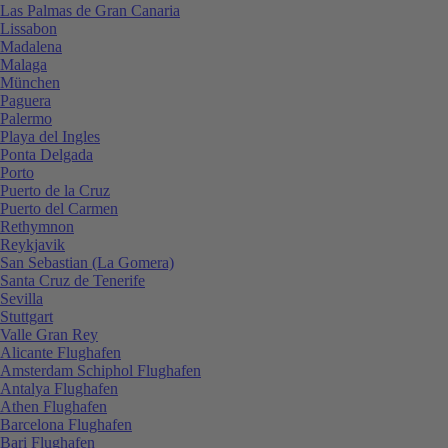
Las Palmas de Gran Canaria
Lissabon
Madalena
Malaga
München
Paguera
Palermo
Playa del Ingles
Ponta Delgada
Porto
Puerto de la Cruz
Puerto del Carmen
Rethymnon
Reykjavik
San Sebastian (La Gomera)
Santa Cruz de Tenerife
Sevilla
Stuttgart
Valle Gran Rey
Alicante Flughafen
Amsterdam Schiphol Flughafen
Antalya Flughafen
Athen Flughafen
Barcelona Flughafen
Bari Flughafen