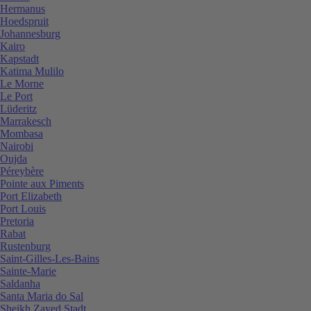
Hermanus
Hoedspruit
Johannesburg
Kairo
Kapstadt
Katima Mulilo
Le Morne
Le Port
Lüderitz
Marrakesch
Mombasa
Nairobi
Oujda
Péreybère
Pointe aux Piments
Port Elizabeth
Port Louis
Pretoria
Rabat
Rustenburg
Saint-Gilles-Les-Bains
Sainte-Marie
Saldanha
Santa Maria do Sal
Sheikh Zayed Stadt