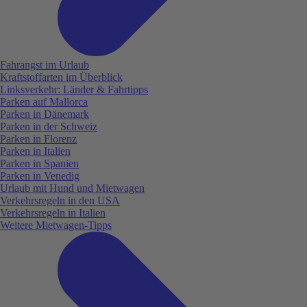
Fahrangst im Urlaub
Kraftstoffarten im Überblick
Linksverkehr: Länder & Fahrtipps
Parken auf Mallorca
Parken in Dänemark
Parken in der Schweiz
Parken in Florenz
Parken in Italien
Parken in Spanien
Parken in Venedig
Urlaub mit Hund und Mietwagen
Verkehrsregeln in den USA
Verkehrsregeln in Italien
Weitere Mietwagen-Tipps