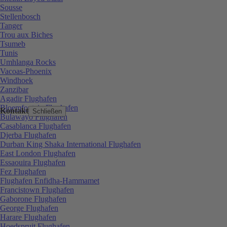
Sousse
Stellenbosch
Tanger
Trou aux Biches
Tsumeb
Tunis
Umhlanga Rocks
Vacoas-Phoenix
Windhoek
Zanzibar
Agadir Flughafen
Bloemfontein Flughafen
Kontakt
Schließen
Bulawayo Flughafen
Casablanca Flughafen
Djerba Flughafen
Durban King Shaka International Flughafen
East London Flughafen
Essaouira Flughafen
Fez Flughafen
Flughafen Enfidha-Hammamet
Francistown Flughafen
Gaborone Flughafen
George Flughafen
Harare Flughafen
Hoedspruit Flughafen