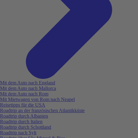
Mit dem Auto nach England
Mit dem Auto nach Mallorca
Mit dem Auto nach Rom
Mit Mietwagen von Rom nach Neapel
Reisetipps für die USA
Roadtrip an der französischen Atlantikküste
Roadtrip durch Albanien
Roadtrip durch Italien
Roadtrip durch Schottland
Roadtrip nach Sylt