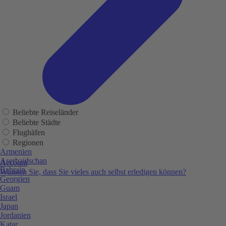
Beliebte Reiseländer
Beliebte Städte
Flughäfen
Regionen
Armenien
Aserbaidschan
Account
Bahrain
Wussten Sie, dass Sie vieles auch selbst erledigen können?
Georgien
Guam
Israel
Japan
Jordanien
Katar