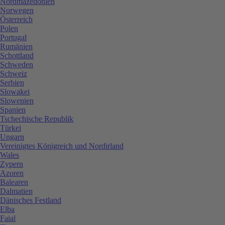
Nordmazedonien
Norwegen
Österreich
Polen
Portugal
Rumänien
Schottland
Schweden
Schweiz
Serbien
Slowakei
Slowenien
Spanien
Tschechische Republik
Türkei
Ungarn
Vereinigtes Königreich und Nordirland
Wales
Zypern
Azoren
Balearen
Dalmatien
Dänisches Festland
Elba
Faial