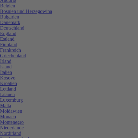
Andorra
Belgien
Bosnien und Herzegowina
Bulgarien
Dänemark
Deutschland
England
Estland
Finnland
Frankreich
Griechenland
Irland
Island
Italien
Kosovo
Kroatien
Lettland
Litauen
Luxemburg
Malta
Moldawien
Monaco
Montenegro
Niederlande
Nordirland