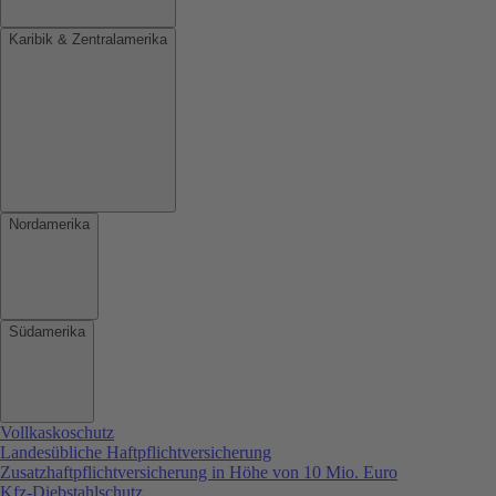
Karibik & Zentralamerika
Nordamerika
Südamerika
Vollkaskoschutz
Landesübliche Haftpflichtversicherung
Zusatzhaftpflichtversicherung in Höhe von 10 Mio. Euro
Kfz-Diebstahlschutz