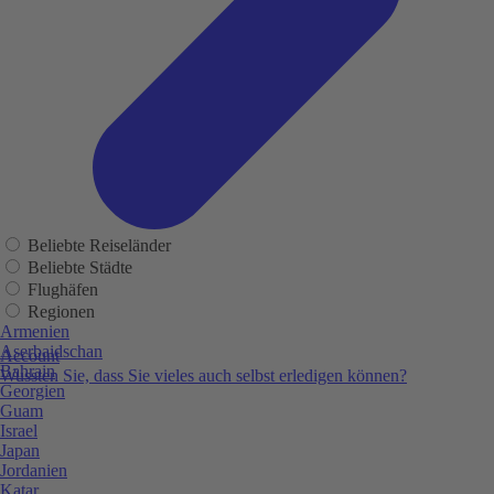
Beliebte Reiseländer
Beliebte Städte
Flughäfen
Regionen
Armenien
Aserbaidschan
Account
Bahrain
Wussten Sie, dass Sie vieles auch selbst erledigen können?
Georgien
Guam
Israel
Japan
Jordanien
Katar