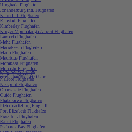
Hurghada Flughafen
Johannesburg Intl. Flughafen
Kairo Intl. Flughafen
Kapstadt Flughafen
Kimberley Flughafen
Kruger Mpumalanga Airport Flughafen
Lanseria Flughafen
Mahe Flughafen
Marrakesch Flughafen
Maun Flughafen
Mauritius Flughafen
Mombasa Flughafen
Monastir Flughafen
089 / 82 99 33 900
Nador Flughafen
erreichbar bis 20:00 Uhr
Nairobi Flughafen
Nelspruit Flughafen
Ouarzazate Flughafen
Oujda Flughafen
Phalaborwa Flughafen
Pietermaritzburg Flughafen
Port Elizabeth Flughafen
Praia Intl. Flughafen
Rabat Flughafen
Richards Bay Flughafen