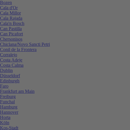
Bozen
Cala d'Or
Cala Millor
Cala Rajada
Cala'n Bosch
Can Pastilla
Can Picafort
Chersonisos
Chiclana/Novo Sancti Petri
Conil de la Frontera
Corralejo
Costa Adeje
Costa Calma
Dublin
Düsseldorf
Edinburgh
Faro
Frankfurt am Main
Freiburg
Funchal
Hamburg
Hannover
Horta
Köln
Kos-Stadt