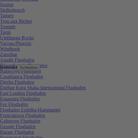
Sousse
Stellenbosch
Tanger
Trou aux Biches
Tsumeb
Tunis
Umhlanga Rocks
Vacoas-Phoenix
Windhoek
Zanzibar
Agadir Flughafen
Bloemfontein Flughafen
Kontakt
Schließen
Bulawayo Flughafen
Casablanca Flughafen
Djerba Flughafen
Durban King Shaka International Flughafen
East London Flughafen
Essaouira Flughafen
Fez Flughafen
Flughafen Enfidha-Hammamet
Francistown Flughafen
Gaborone Flughafen
George Flughafen
Harare Flughafen
Hoedspruit Flughafen