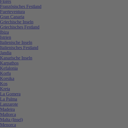
Flores
Französisches Festland
Fuerteventura
Gran Canaria
Griechische Inseln
Griechisches Festland
Ibiza
Istrien
Italienische Inseln
Italienisches Festland
Jandia
Kanarische Inseln
Karpathos
Kefalonia
Korfu
Korsika
Kos
Kreta
La Gomera
La Palma
Lanzarote
Madeira
Mallorca
Malta (Insel)
Menorca