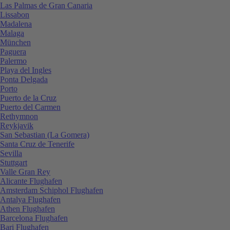
Las Palmas de Gran Canaria
Lissabon
Madalena
Malaga
München
Paguera
Palermo
Playa del Ingles
Ponta Delgada
Porto
Puerto de la Cruz
Puerto del Carmen
Rethymnon
Reykjavik
San Sebastian (La Gomera)
Santa Cruz de Tenerife
Sevilla
Stuttgart
Valle Gran Rey
Alicante Flughafen
Amsterdam Schiphol Flughafen
Antalya Flughafen
Athen Flughafen
Barcelona Flughafen
Bari Flughafen