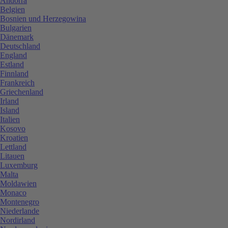
Andorra
Belgien
Bosnien und Herzegowina
Bulgarien
Dänemark
Deutschland
England
Estland
Finnland
Frankreich
Griechenland
Irland
Island
Italien
Kosovo
Kroatien
Lettland
Litauen
Luxemburg
Malta
Moldawien
Monaco
Montenegro
Niederlande
Nordirland