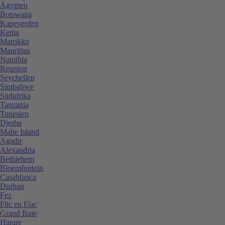
Ägypten
Botswana
Kapeverden
Kenia
Marokko
Mauritius
Namibia
Reunion
Seychellen
Simbabwe
Südafrika
Tanzania
Tunesien
Djerba
Mahe Island
Agadir
Alexandria
Bethlehem
Bloemfontein
Casablanca
Durban
Fez
Flic en Flac
Grand Baie
Harare