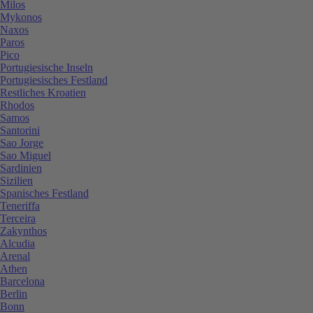
Milos
Mykonos
Naxos
Paros
Pico
Portugiesische Inseln
Portugiesisches Festland
Restliches Kroatien
Rhodos
Samos
Santorini
Sao Jorge
Sao Miguel
Sardinien
Sizilien
Spanisches Festland
Teneriffa
Terceira
Zakynthos
Alcudia
Arenal
Athen
Barcelona
Berlin
Bonn