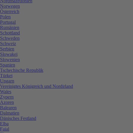
Nordmazedonien
Norwegen
Österreich
Polen
Portugal
Rumänien
Schottland
Schweden
Schweiz
Serbien
Slowakei
Slowenien
Spanien
Tschechische Republik
Türkei
Ungarn
Vereinigtes Königreich und Nordirland
Wales
Zypern
Azoren
Balearen
Dalmatien
Dänisches Festland
Elba
Faial