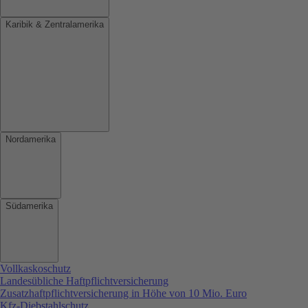
Karibik & Zentralamerika
Nordamerika
Südamerika
Vollkaskoschutz
Landesübliche Haftpflichtversicherung
Zusatzhaftpflichtversicherung in Höhe von 10 Mio. Euro
Kfz-Diebstahlschutz