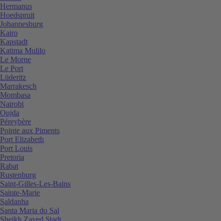
Hermanus
Hoedspruit
Johannesburg
Kairo
Kapstadt
Katima Mulilo
Le Morne
Le Port
Lüderitz
Marrakesch
Mombasa
Nairobi
Oujda
Péreybère
Pointe aux Piments
Port Elizabeth
Port Louis
Pretoria
Rabat
Rustenburg
Saint-Gilles-Les-Bains
Sainte-Marie
Saldanha
Santa Maria do Sal
Sheikh Zayed Stadt