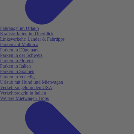
Fahrangst im Urlaub
Kraftstoffarten im Überblick
Linksverkehr: Länder & Fahrtipps
Parken auf Mallorca
Parken in Dänemark
Parken in der Schweiz
Parken in Florenz
Parken in Italien
Parken in Spanien
Parken in Venedig
Urlaub mit Hund und Mietwagen
Verkehrsregeln in den USA
Verkehrsregeln in Italien
Weitere Mietwagen-Tipps