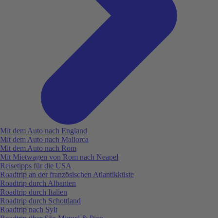
Mit dem Auto nach England
Mit dem Auto nach Mallorca
Mit dem Auto nach Rom
Mit Mietwagen von Rom nach Neapel
Reisetipps für die USA
Roadtrip an der französischen Atlantikküste
Roadtrip durch Albanien
Roadtrip durch Italien
Roadtrip durch Schottland
Roadtrip nach Sylt