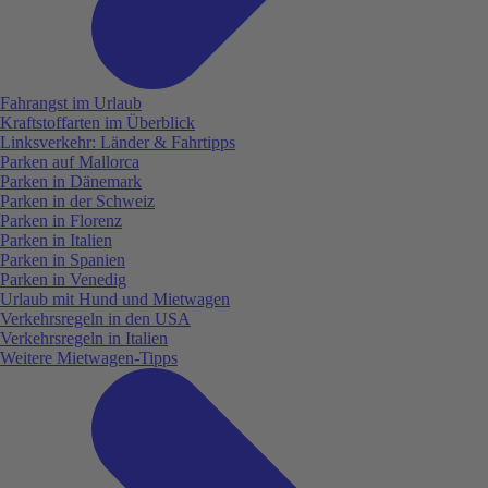
Fahrangst im Urlaub
Kraftstoffarten im Überblick
Linksverkehr: Länder & Fahrtipps
Parken auf Mallorca
Parken in Dänemark
Parken in der Schweiz
Parken in Florenz
Parken in Italien
Parken in Spanien
Parken in Venedig
Urlaub mit Hund und Mietwagen
Verkehrsregeln in den USA
Verkehrsregeln in Italien
Weitere Mietwagen-Tipps