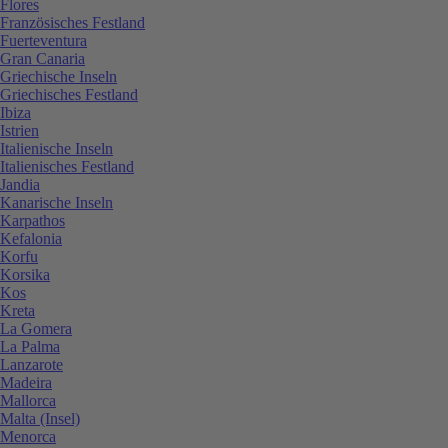
Flores
Französisches Festland
Fuerteventura
Gran Canaria
Griechische Inseln
Griechisches Festland
Ibiza
Istrien
Italienische Inseln
Italienisches Festland
Jandia
Kanarische Inseln
Karpathos
Kefalonia
Korfu
Korsika
Kos
Kreta
La Gomera
La Palma
Lanzarote
Madeira
Mallorca
Malta (Insel)
Menorca