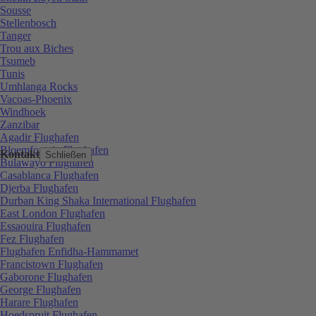
Sousse
Stellenbosch
Tanger
Trou aux Biches
Tsumeb
Tunis
Umhlanga Rocks
Vacoas-Phoenix
Windhoek
Zanzibar
Agadir Flughafen
Bloemfontein Flughafen
Kontakt
Schließen
Bulawayo Flughafen
Casablanca Flughafen
Djerba Flughafen
Durban King Shaka International Flughafen
East London Flughafen
Essaouira Flughafen
Fez Flughafen
Flughafen Enfidha-Hammamet
Francistown Flughafen
Gaborone Flughafen
George Flughafen
Harare Flughafen
Hoedspruit Flughafen