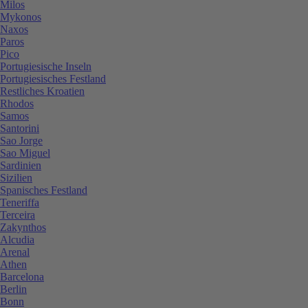
Milos
Mykonos
Naxos
Paros
Pico
Portugiesische Inseln
Portugiesisches Festland
Restliches Kroatien
Rhodos
Samos
Santorini
Sao Jorge
Sao Miguel
Sardinien
Sizilien
Spanisches Festland
Teneriffa
Terceira
Zakynthos
Alcudia
Arenal
Athen
Barcelona
Berlin
Bonn