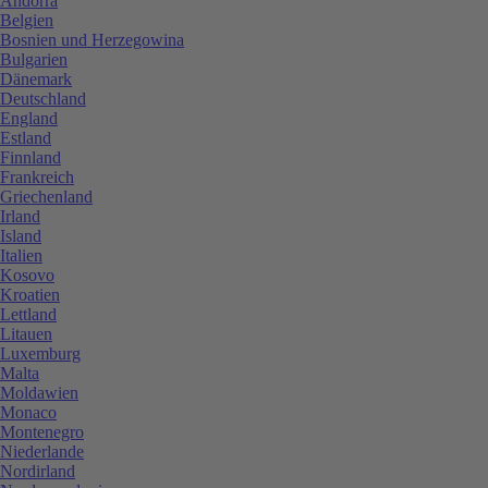
Andorra
Belgien
Bosnien und Herzegowina
Bulgarien
Dänemark
Deutschland
England
Estland
Finnland
Frankreich
Griechenland
Irland
Island
Italien
Kosovo
Kroatien
Lettland
Litauen
Luxemburg
Malta
Moldawien
Monaco
Montenegro
Niederlande
Nordirland