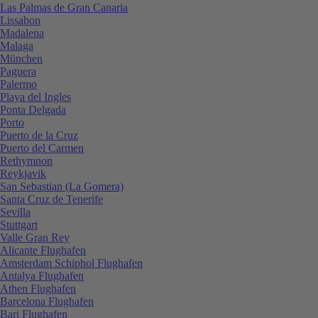
Las Palmas de Gran Canaria
Lissabon
Madalena
Malaga
München
Paguera
Palermo
Playa del Ingles
Ponta Delgada
Porto
Puerto de la Cruz
Puerto del Carmen
Rethymnon
Reykjavik
San Sebastian (La Gomera)
Santa Cruz de Tenerife
Sevilla
Stuttgart
Valle Gran Rey
Alicante Flughafen
Amsterdam Schiphol Flughafen
Antalya Flughafen
Athen Flughafen
Barcelona Flughafen
Bari Flughafen