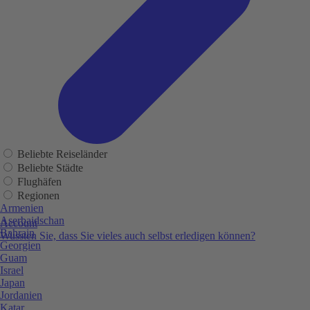
Beliebte Reiseländer
Beliebte Städte
Flughäfen
Regionen
Armenien
Aserbaidschan
Account
Bahrain
Wussten Sie, dass Sie vieles auch selbst erledigen können?
Georgien
Guam
Israel
Japan
Jordanien
Katar