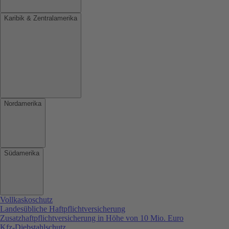
Karibik & Zentralamerika
Nordamerika
Südamerika
Vollkaskoschutz
Landesübliche Haftpflichtversicherung
Zusatzhaftpflichtversicherung in Höhe von 10 Mio. Euro
Kfz-Diebstahlschutz