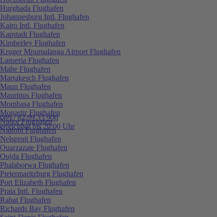
Hurghada Flughafen
Johannesburg Intl. Flughafen
Kairo Intl. Flughafen
Kapstadt Flughafen
Kimberley Flughafen
Kruger Mpumalanga Airport Flughafen
Lanseria Flughafen
Mahe Flughafen
Marrakesch Flughafen
Maun Flughafen
Mauritius Flughafen
Mombasa Flughafen
Monastir Flughafen
089 / 82 99 33 900
Nador Flughafen
erreichbar bis 20:00 Uhr
Nairobi Flughafen
Nelspruit Flughafen
Ouarzazate Flughafen
Oujda Flughafen
Phalaborwa Flughafen
Pietermaritzburg Flughafen
Port Elizabeth Flughafen
Praia Intl. Flughafen
Rabat Flughafen
Richards Bay Flughafen