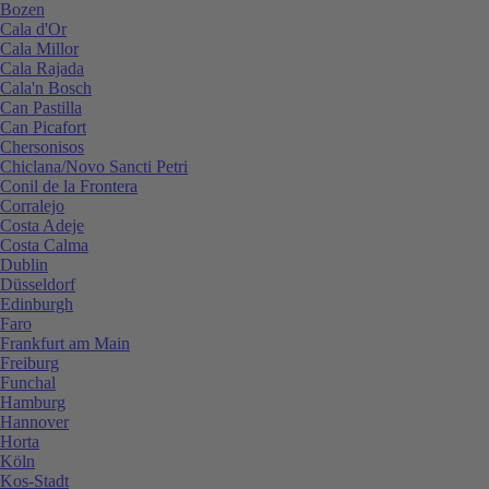
Bozen
Cala d'Or
Cala Millor
Cala Rajada
Cala'n Bosch
Can Pastilla
Can Picafort
Chersonisos
Chiclana/Novo Sancti Petri
Conil de la Frontera
Corralejo
Costa Adeje
Costa Calma
Dublin
Düsseldorf
Edinburgh
Faro
Frankfurt am Main
Freiburg
Funchal
Hamburg
Hannover
Horta
Köln
Kos-Stadt