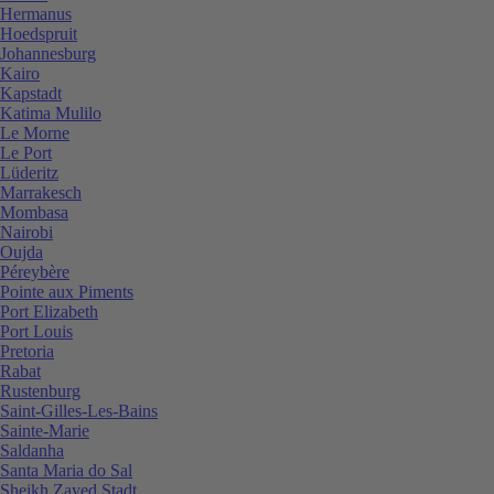
Hermanus
Hoedspruit
Johannesburg
Kairo
Kapstadt
Katima Mulilo
Le Morne
Le Port
Lüderitz
Marrakesch
Mombasa
Nairobi
Oujda
Péreybère
Pointe aux Piments
Port Elizabeth
Port Louis
Pretoria
Rabat
Rustenburg
Saint-Gilles-Les-Bains
Sainte-Marie
Saldanha
Santa Maria do Sal
Sheikh Zayed Stadt