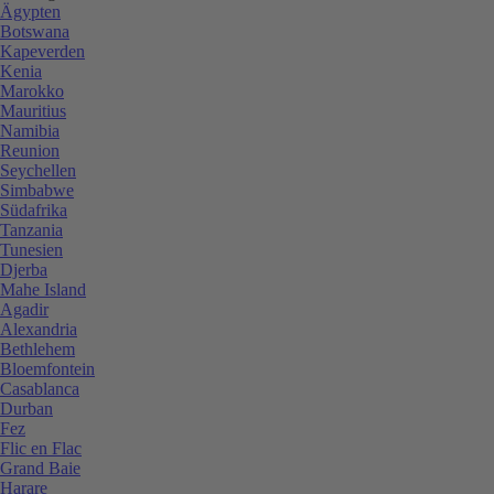
Ägypten
Botswana
Kapeverden
Kenia
Marokko
Mauritius
Namibia
Reunion
Seychellen
Simbabwe
Südafrika
Tanzania
Tunesien
Djerba
Mahe Island
Agadir
Alexandria
Bethlehem
Bloemfontein
Casablanca
Durban
Fez
Flic en Flac
Grand Baie
Harare