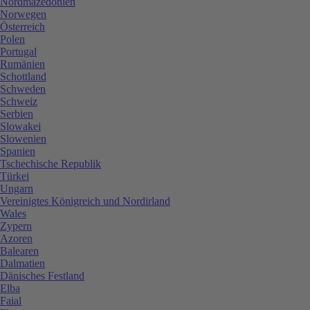
Nordmazedonien
Norwegen
Österreich
Polen
Portugal
Rumänien
Schottland
Schweden
Schweiz
Serbien
Slowakei
Slowenien
Spanien
Tschechische Republik
Türkei
Ungarn
Vereinigtes Königreich und Nordirland
Wales
Zypern
Azoren
Balearen
Dalmatien
Dänisches Festland
Elba
Faial