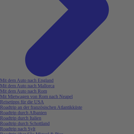
Mit dem Auto nach England
Mit dem Auto nach Mallorca
Mit dem Auto nach Rom
Mit Mietwagen von Rom nach Neapel
Reisetipps für die USA
Roadtrip an der französischen Atlantikküste
Roadtrip durch Albanien
Roadtrip durch Italien
Roadtrip durch Schottland
Roadtrip nach Sylt