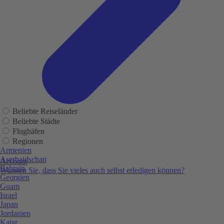
Beliebte Reiseländer
Beliebte Städte
Flughäfen
Regionen
Armenien
Aserbaidschan
Account
Bahrain
Wussten Sie, dass Sie vieles auch selbst erledigen können?
Georgien
Guam
Israel
Japan
Jordanien
Katar