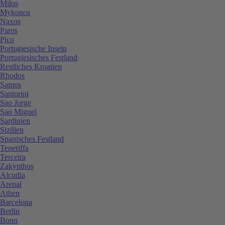
Milos
Mykonos
Naxos
Paros
Pico
Portugiesische Inseln
Portugiesisches Festland
Restliches Kroatien
Rhodos
Samos
Santorini
Sao Jorge
Sao Miguel
Sardinien
Sizilien
Spanisches Festland
Teneriffa
Terceira
Zakynthos
Alcudia
Arenal
Athen
Barcelona
Berlin
Bonn