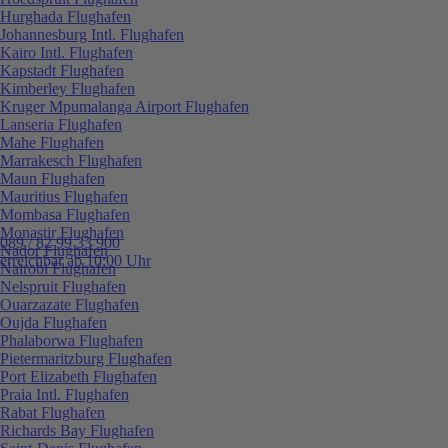
Hurghada Flughafen
Johannesburg Intl. Flughafen
Kairo Intl. Flughafen
Kapstadt Flughafen
Kimberley Flughafen
Kruger Mpumalanga Airport Flughafen
Lanseria Flughafen
Mahe Flughafen
Marrakesch Flughafen
Maun Flughafen
Mauritius Flughafen
Mombasa Flughafen
Monastir Flughafen
089 / 82 99 33 900
Nador Flughafen
erreichbar ab 10:00 Uhr
Nairobi Flughafen
Nelspruit Flughafen
Ouarzazate Flughafen
Oujda Flughafen
Phalaborwa Flughafen
Pietermaritzburg Flughafen
Port Elizabeth Flughafen
Praia Intl. Flughafen
Rabat Flughafen
Richards Bay Flughafen