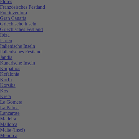
Flores
Französisches Festland
Fuerteventura
Gran Canaria
Griechische Inseln
Griechisches Festland
Ibiza
Istrien
Italienische Inseln
Italienisches Festland
Jandia
Kanarische Inseln
Karpathos
Kefalonia
Korfu
Korsika
Kos
Kreta
La Gomera
La Palma
Lanzarote
Madeira
Mallorca
Malta (Insel)
Menorca