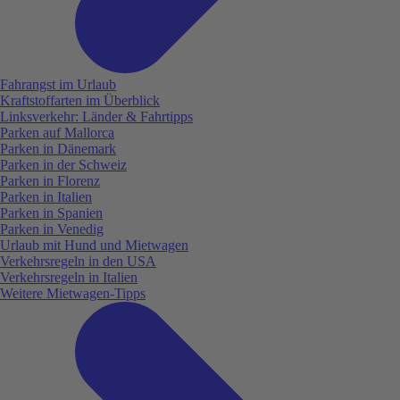
Fahrangst im Urlaub
Kraftstoffarten im Überblick
Linksverkehr: Länder & Fahrtipps
Parken auf Mallorca
Parken in Dänemark
Parken in der Schweiz
Parken in Florenz
Parken in Italien
Parken in Spanien
Parken in Venedig
Urlaub mit Hund und Mietwagen
Verkehrsregeln in den USA
Verkehrsregeln in Italien
Weitere Mietwagen-Tipps