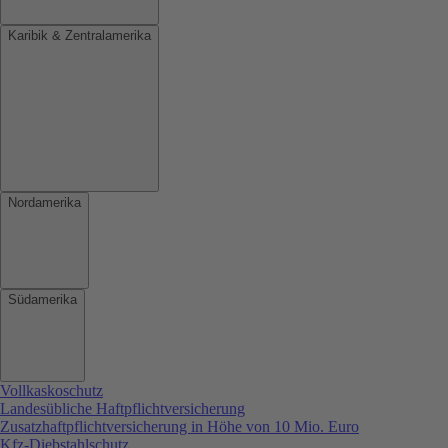
Karibik & Zentralamerika
Nordamerika
Südamerika
Vollkaskoschutz
Landesübliche Haftpflichtversicherung
Zusatzhaftpflichtversicherung in Höhe von 10 Mio. Euro
Kfz-Diebstahlschutz