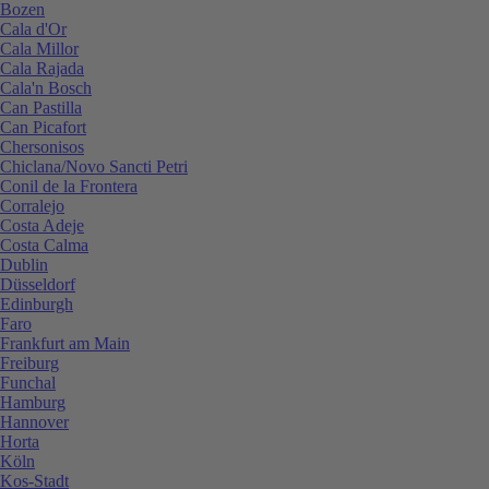
Bozen
Cala d'Or
Cala Millor
Cala Rajada
Cala'n Bosch
Can Pastilla
Can Picafort
Chersonisos
Chiclana/Novo Sancti Petri
Conil de la Frontera
Corralejo
Costa Adeje
Costa Calma
Dublin
Düsseldorf
Edinburgh
Faro
Frankfurt am Main
Freiburg
Funchal
Hamburg
Hannover
Horta
Köln
Kos-Stadt