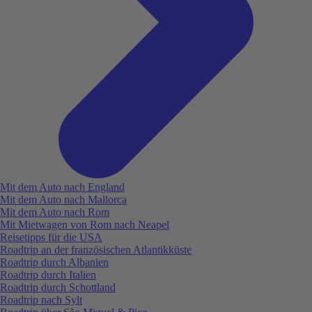
Mit dem Auto nach England
Mit dem Auto nach Mallorca
Mit dem Auto nach Rom
Mit Mietwagen von Rom nach Neapel
Reisetipps für die USA
Roadtrip an der französischen Atlantikküste
Roadtrip durch Albanien
Roadtrip durch Italien
Roadtrip durch Schottland
Roadtrip nach Sylt