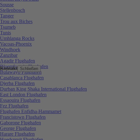
Sousse
Stellenbosch
Tanger
Trou aux Biches
Tsumeb
Tunis
Umhlanga Rocks
Vacoas-Phoenix
Windhoek
Zanzibar
Agadir Flughafen
Bloemfontein Flughafen
Kontakt
Schließen
Bulawayo Flughafen
Casablanca Flughafen
Djerba Flughafen
Durban King Shaka International Flughafen
East London Flughafen
Essaouira Flughafen
Fez Flughafen
Flughafen Enfidha-Hammamet
Francistown Flughafen
Gaborone Flughafen
George Flughafen
Harare Flughafen
Hoedspruit Flughafen