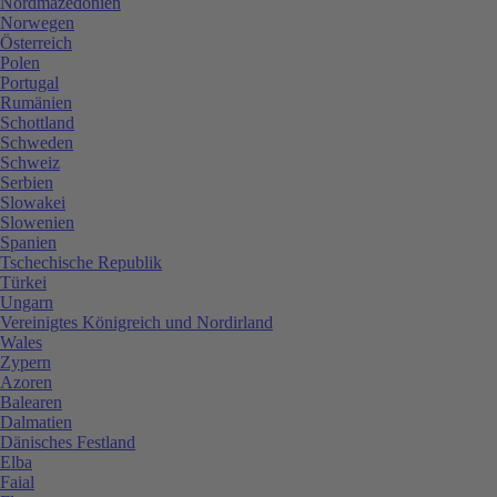
Nordmazedonien
Norwegen
Österreich
Polen
Portugal
Rumänien
Schottland
Schweden
Schweiz
Serbien
Slowakei
Slowenien
Spanien
Tschechische Republik
Türkei
Ungarn
Vereinigtes Königreich und Nordirland
Wales
Zypern
Azoren
Balearen
Dalmatien
Dänisches Festland
Elba
Faial