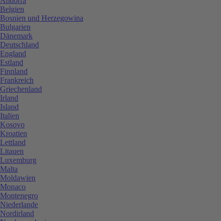
Andorra
Belgien
Bosnien und Herzegowina
Bulgarien
Dänemark
Deutschland
England
Estland
Finnland
Frankreich
Griechenland
Irland
Island
Italien
Kosovo
Kroatien
Lettland
Litauen
Luxemburg
Malta
Moldawien
Monaco
Montenegro
Niederlande
Nordirland