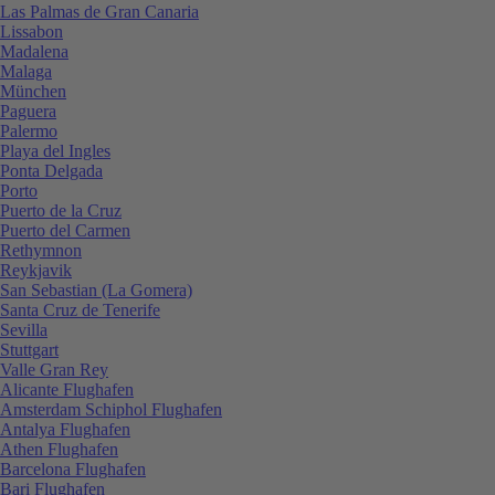
Las Palmas de Gran Canaria
Lissabon
Madalena
Malaga
München
Paguera
Palermo
Playa del Ingles
Ponta Delgada
Porto
Puerto de la Cruz
Puerto del Carmen
Rethymnon
Reykjavik
San Sebastian (La Gomera)
Santa Cruz de Tenerife
Sevilla
Stuttgart
Valle Gran Rey
Alicante Flughafen
Amsterdam Schiphol Flughafen
Antalya Flughafen
Athen Flughafen
Barcelona Flughafen
Bari Flughafen