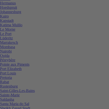
Hermanus
Hoedspruit
Johannesburg
Kairo
Kapstadt
Katima Mulilo
Le Morne
Le Port
Lüderitz
Marrakesch
Mombasa
Nairobi
Oujda
Péreybère
Pointe aux Piments
Port Elizabeth
Port Louis
Pretoria
Rabat
Rustenburg
Saint-Gilles-Les-Bains
Sainte-Marie
Saldanha
Santa Maria do Sal
Sheikh Zayed Stadt